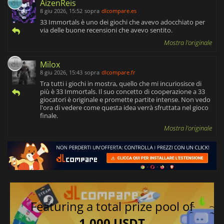
AizenReis
8 giu 2026, 15:52
sopra
dlcompare.es
33 Immortals è uno dei giochi che avevo adocchiato per
via delle buone recensioni che avevo sentito.
Mostra l'originale
Milox
8 giu 2026, 15:43
sopra
dlcompare.fr
Tra tutti i giochi in mostra, quello che mi incuriosisce di
più è 33 Immortals. Il suo concetto di cooperazione a 33
giocatori è originale e promette partite intense. Non vedo
l'ora di vedere come questa idea verrà sfruttata nel gioco
finale.
Mostra l'originale
Featuring a total prize pool of
1,000 USDT