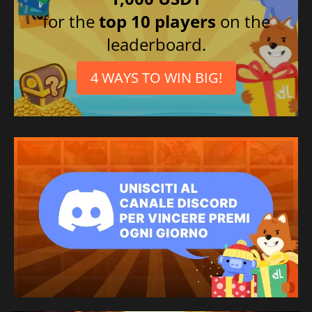
for the
top 10 players
on the
leaderboard.
4 WAYS TO WIN BIG!