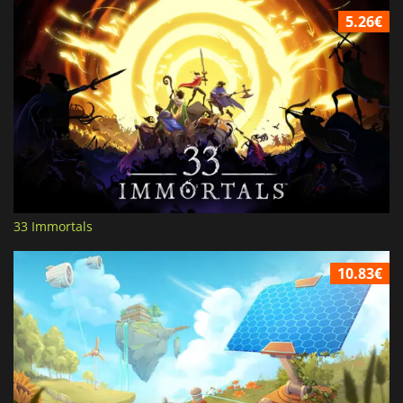
5.26€
33 Immortals
10.83€