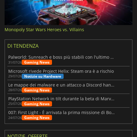
Monopoly Star Wars Heroes vs. Villains
DI TENDENZA
Palworld: Sunreach e boss più stabili con l'ultimo update
Gaming News
31/07/26
Microsoft rivede Project Helix: Steam ora è a rischio
Notizie su Hardware
29/07/26
Le mappe dei malware e un attacco a Discord hanno colpito Meccha Chameleon
Gaming News
28/07/26
PlayStation Network in tilt durante la beta di Marvel Tōkon
Gaming News
25/07/26
007: First Light - È arrivata la prima missione di Bond dopo il lancio
Gaming News
24/07/26
NOTIZIE, OFFERTE