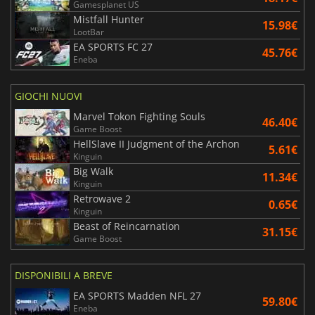
Gamesplanet US
Mistfall Hunter
15.98€
LootBar
EA SPORTS FC 27
45.76€
Eneba
GIOCHI NUOVI
Marvel Tokon Fighting Souls
46.40€
Game Boost
HellSlave II Judgment of the Archon
5.61€
Kinguin
Big Walk
11.34€
Kinguin
Retrowave 2
0.65€
Kinguin
Beast of Reincarnation
31.15€
Game Boost
DISPONIBILI A BREVE
EA SPORTS Madden NFL 27
59.80€
Eneba