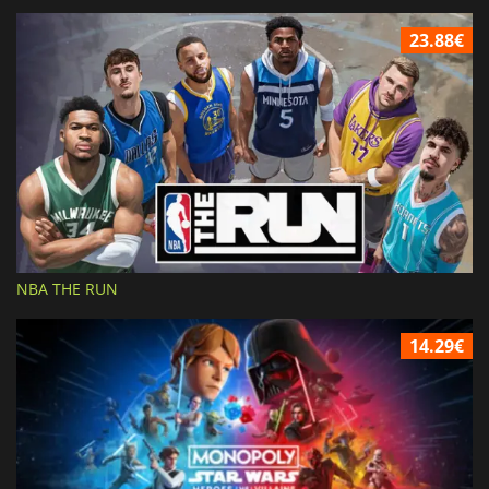
23.88€
NBA THE RUN
14.29€