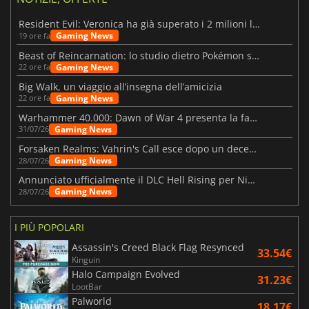
Resident Evil: Veronica ha già superato i 2 milioni liste dei desideri
Gaming News
19 ore fa
Beast of Reincarnation: lo studio dietro Pokémon su una nuova strada
Gaming News
22 ore fa
Big Walk, un viaggio all’insegna dell’amicizia
Gaming News
22 ore fa
Warhammer 40.000: Dawn of War 4 presenta la fazione dei Necron
Gaming News
31/07/26
Forsaken Realms: Vahrin's Call esce dopo un decennio di sviluppo
Gaming News
28/07/26
Annunciato ufficialmente il DLC Hell Rising per Nioh 3
Gaming News
28/07/26
I PIÙ POPOLARI
Assassin's Creed Black Flag Resynced
33.54€
Kinguin
Halo Campaign Evolved
31.23€
LootBar
Palworld
18.17€