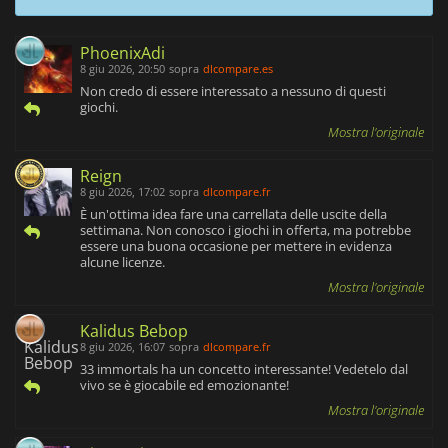
PhoenixAdi
8 giu 2026, 20:50
sopra
dlcompare.es
Non credo di essere interessato a nessuno di questi
giochi.
Mostra l'originale
Reign
8 giu 2026, 17:02
sopra
dlcompare.fr
È un'ottima idea fare una carrellata delle uscite della
settimana. Non conosco i giochi in offerta, ma potrebbe
essere una buona occasione per mettere in evidenza
alcune licenze.
Mostra l'originale
Kalidus Bebop
8 giu 2026, 16:07
sopra
dlcompare.fr
33 immortals ha un concetto interessante! Vedetelo dal
vivo se è giocabile ed emozionante!
Mostra l'originale