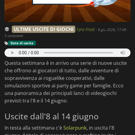
ULTIME USCITE DI GIOCHI
Fyra Frost
-
8 giu 2026, 17:49
-
5 commenti
Data di uscita
Questa settimana è in arrivo una serie di nuove uscite
che offrono ai giocatori di tutto, dalle avventure di
sopravvivenza ai roguelike cooperativi, dalle
simulazioni sportive ai party game per famiglie. Ecco
una panoramica dei principali lanci di videogiochi
previsti tra l'8 e il 14 giugno.
Uscite dall'8 al 14 giugno
In testa alla settimana c'è
Solarpunk
, in uscita l'8