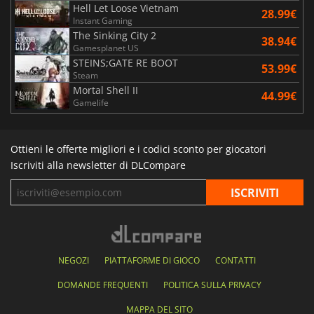
Hell Let Loose Vietnam
28.99€
Instant Gaming
The Sinking City 2
38.94€
Gamesplanet US
STEINS;GATE RE BOOT
53.99€
Steam
Mortal Shell II
44.99€
Gamelife
Ottieni le offerte migliori e i codici sconto per giocatori
Iscriviti alla newsletter di DLCompare
NEGOZI
PIATTAFORME DI GIOCO
CONTATTI
DOMANDE FREQUENTI
POLITICA SULLA PRIVACY
MAPPA DEL SITO