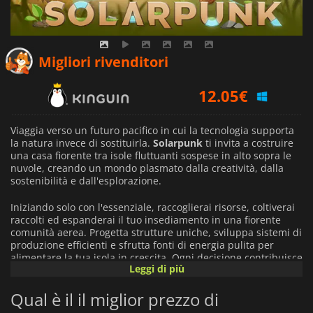
11.66
€
Migliori rivenditori
12.05
€
11.79
€
Viaggia verso un futuro pacifico in cui la tecnologia supporta
la natura invece di sostituirla.
Solarpunk
ti invita a costruire
una casa fiorente tra isole fluttuanti sospese in alto sopra le
nuvole, creando un mondo plasmato dalla creatività, dalla
sostenibilità e dall'esplorazione.
Iniziando solo con l'essenziale, raccoglierai risorse, coltiverai
raccolti ed espanderai il tuo insediamento in una fiorente
comunità aerea. Progetta strutture uniche, sviluppa sistemi di
produzione efficienti e sfrutta fonti di energia pulita per
alimentare la tua isola in crescita. Ogni decisione contribuisce
Leggi di più
allo sviluppo di un ecosistema equilibrato in cui progresso e
armonia ambientale vanno di pari passo.
Qual è il il miglior prezzo di
Oltre al comfort della tua casa, un vasto orizzonte pieno di