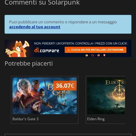
Commenti su Solarpunk
Puoi pubblicare un commento o rispondere a un messaggio
accedendo al tuo account
Potrebbe piacerti
36.07
€
2
Baldur's Gate 3
Elden Ring