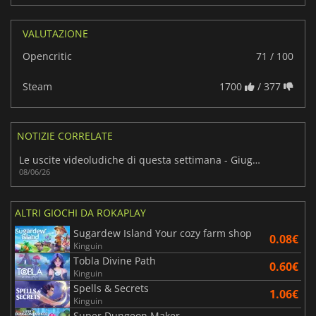
VALUTAZIONE
Opencritic
71 / 100
Steam
1700
/ 377
NOTIZIE CORRELATE
Le uscite videoludiche di questa settimana - Giugno 2026 (Settimana 24)
08/06/26
ALTRI GIOCHI DA ROKAPLAY
Sugardew Island Your cozy farm shop
0.08€
Kinguin
Tobla Divine Path
0.60€
Kinguin
Spells & Secrets
1.06€
Kinguin
Super Dungeon Maker