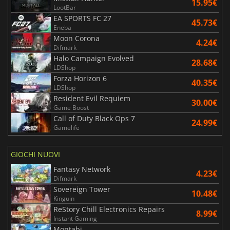
15.95€
LootBar
EA SPORTS FC 27
45.73€
Eneba
Moon Corona
4.24€
Difmark
Halo Campaign Evolved
28.68€
LDShop
Forza Horizon 6
40.35€
LDShop
Resident Evil Requiem
30.00€
Game Boost
Call of Duty Black Ops 7
24.99€
Gamelife
GIOCHI NUOVI
Fantasy Network
4.23€
Difmark
Sovereign Tower
10.48€
Kinguin
ReStory Chill Electronics Repairs
8.99€
Instant Gaming
Montabi