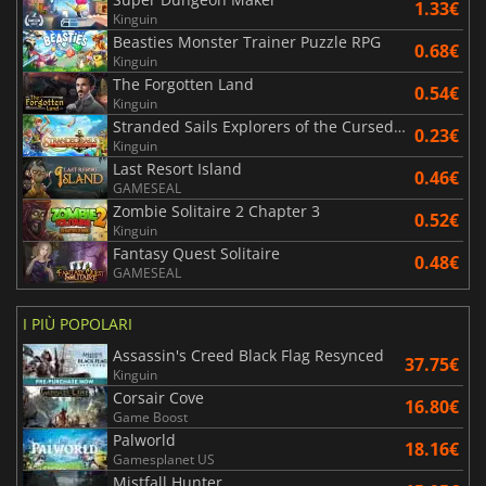
1.33€
Kinguin
Beasties Monster Trainer Puzzle RPG
0.68€
Kinguin
The Forgotten Land
0.54€
Kinguin
Stranded Sails Explorers of the Cursed Islands
0.23€
Kinguin
Last Resort Island
0.46€
GAMESEAL
Zombie Solitaire 2 Chapter 3
0.52€
Kinguin
Fantasy Quest Solitaire
0.48€
GAMESEAL
I PIÙ POPOLARI
Assassin's Creed Black Flag Resynced
37.75€
Kinguin
Corsair Cove
16.80€
Game Boost
Palworld
18.16€
Gamesplanet US
Mistfall Hunter