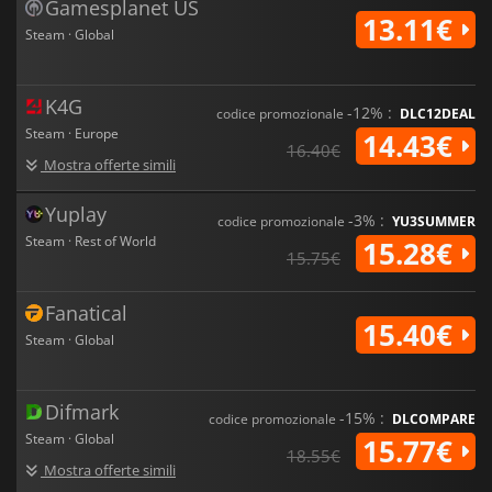
Gamesplanet US
13.11€
Steam · Global
K4G
-12% :
codice promozionale
DLC12DEAL
Steam · Europe
14.43€
16.40€
Mostra offerte simili
Yuplay
-3% :
codice promozionale
YU3SUMMER
Steam · Rest of World
15.28€
15.75€
Fanatical
15.40€
Steam · Global
Difmark
-15% :
codice promozionale
DLCOMPARE
Steam · Global
15.77€
18.55€
Mostra offerte simili