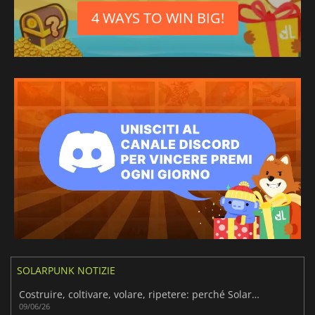
Portoghese
4 WAYS TO WIN BIG!
brasiliano
Russo
SOLARPUNK NOTIZIE
Costruire, coltivare, volare, ripetere: perché Solarpunk è così facile da amare
09/06/26