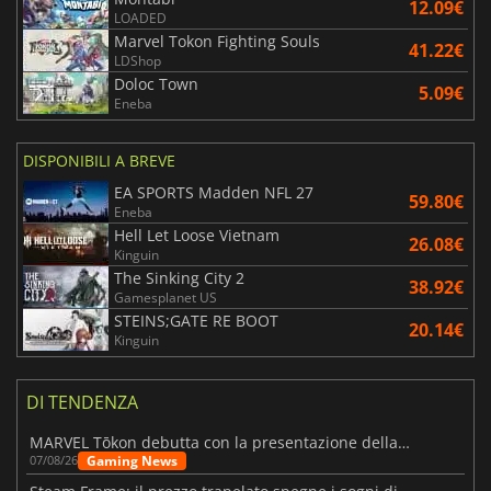
12.09€
LOADED
Marvel Tokon Fighting Souls
41.22€
LDShop
Doloc Town
5.09€
Eneba
DISPONIBILI A BREVE
EA SPORTS Madden NFL 27
59.80€
Eneba
Hell Let Loose Vietnam
26.08€
Kinguin
The Sinking City 2
38.92€
Gamesplanet US
STEINS;GATE RE BOOT
20.14€
Kinguin
DI TENDENZA
MARVEL Tōkon debutta con la presentazione della roadmap per il primo anno
Gaming News
07/08/26