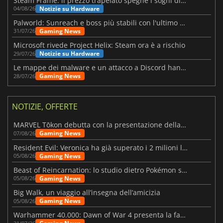
Steam Frame: il prezzo trapelato spegne i sogni di un VR economico
Notizie su Hardware
04/08/26
Palworld: Sunreach e boss più stabili con l'ultimo update
Gaming News
31/07/26
Microsoft rivede Project Helix: Steam ora è a rischio
Notizie su Hardware
29/07/26
Le mappe dei malware e un attacco a Discord hanno colpito Meccha Chameleon
Gaming News
28/07/26
NOTIZIE, OFFERTE
MARVEL Tōkon debutta con la presentazione della roadmap per il primo anno
Gaming News
07/08/26
Resident Evil: Veronica ha già superato i 2 milioni liste dei desideri
Gaming News
05/08/26
Beast of Reincarnation: lo studio dietro Pokémon su una nuova strada
Gaming News
05/08/26
Big Walk, un viaggio all’insegna dell’amicizia
Gaming News
05/08/26
Warhammer 40.000: Dawn of War 4 presenta la fazione dei Necron