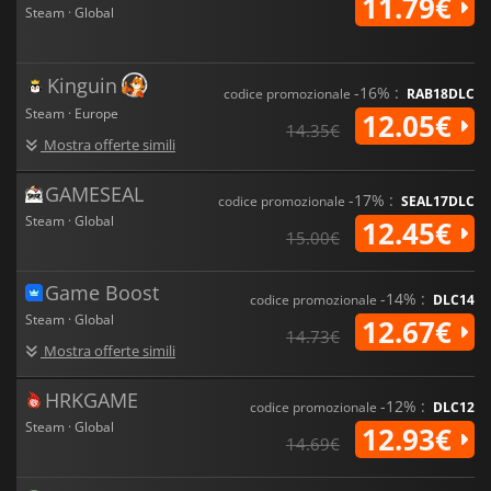
11.79€
Steam · Global
Kinguin
-16% :
codice promozionale
RAB18DLC
Steam · Europe
12.05€
14.35€
Mostra offerte simili
GAMESEAL
-17% :
codice promozionale
SEAL17DLC
Steam · Global
12.45€
15.00€
Game Boost
-14% :
codice promozionale
DLC14
Steam · Global
12.67€
14.73€
Mostra offerte simili
HRKGAME
-12% :
codice promozionale
DLC12
Steam · Global
12.93€
14.69€