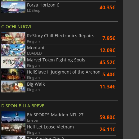
Forza Horizon 6
40.35€
LDShop
GIOCHI NUOVI
ReStory Chill Electronics Repairs
7.95€
Kinguin
Montabi
12.09€
LOADED
Marvel Tokon Fighting Souls
45.52€
Kinguin
HellSlave II Judgment of the Archon
5.40€
Kinguin
Big Walk
11.34€
Kinguin
DISPONIBILI A BREVE
EA SPORTS Madden NFL 27
59.80€
Eneba
Hell Let Loose Vietnam
26.11€
Kinguin
The Sinking City 2