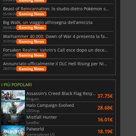
Gaming News
Beast of Reincarnation: lo studio dietro Pokémon su una nuova strada
Gaming News
05/08/26
Big Walk, un viaggio all’insegna dell’amicizia
Gaming News
05/08/26
Warhammer 40.000: Dawn of War 4 presenta la fazione dei Necron
Gaming News
31/07/26
Forsaken Realms: Vahrin's Call esce dopo un decennio di sviluppo
Gaming News
28/07/26
Annunciato ufficialmente il DLC Hell Rising per Nioh 3
Gaming News
28/07/26
I PIÙ POPOLARI
Assassin's Creed Black Flag Resynced
37.75€
Kinguin
Halo Campaign Evolved
28.68€
LDShop
Mistfall Hunter
16.01€
LootBar
Palworld
18.19€
Gamesplanet US