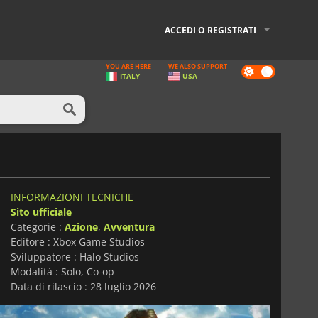
ACCEDI O REGISTRATI
YOU ARE HERE
WE ALSO SUPPORT
Dark
ITALY
USA
mode
INFORMAZIONI TECNICHE
Sito ufficiale
Categorie :
Azione
,
Avventura
Editore : Xbox Game Studios
Sviluppatore : Halo Studios
Modalità : Solo, Co-op
Data di rilascio : 28 luglio 2026