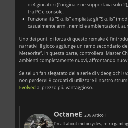
di 4 giocatori (l’originale ne supportava solo 2
tra PC e console.
Funzionalità "Skulls" ampliata: gli "Skulls" (mo
casualmente armi, nemici e ambientazioni, aument
Uno dei punti di forza di questo remake è l’introdu
narrativi. Il gioco aggiunge un ramo secondario d
Meteorite”. In questa parte, controllerai Master C
ambienti completamente nuovi, affrontando nuovi
Se sei un fan sfegatato della serie di videogiochi
Ha
non perdere! Ricordati di utilizzare il nostro str
Evolved
al prezzo più vantaggioso.
OctaneE
206 Articoli
I’m all about motorcycles, retro gaming