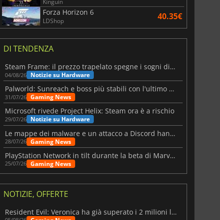
Kinguin
Forza Horizon 6
40.35€
LDShop
DI TENDENZA
Steam Frame: il prezzo trapelato spegne i sogni di un VR economico
Notizie su Hardware
04/08/26
Palworld: Sunreach e boss più stabili con l'ultimo update
Gaming News
31/07/26
Microsoft rivede Project Helix: Steam ora è a rischio
Notizie su Hardware
29/07/26
Le mappe dei malware e un attacco a Discord hanno colpito Meccha Chameleon
Gaming News
28/07/26
PlayStation Network in tilt durante la beta di Marvel Tōkon
Gaming News
25/07/26
NOTIZIE, OFFERTE
Resident Evil: Veronica ha già superato i 2 milioni liste dei desideri
05/08/26