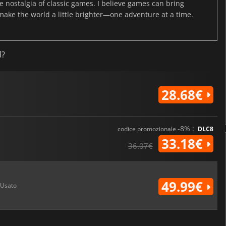
the nostalgia of classic games. I believe games can bring
 make the world a little brighter—one adventure at a time.
d?
28.68€
-8% :
codice promozionale
DLC8
33.18€
36.07€
49.99€
Usato