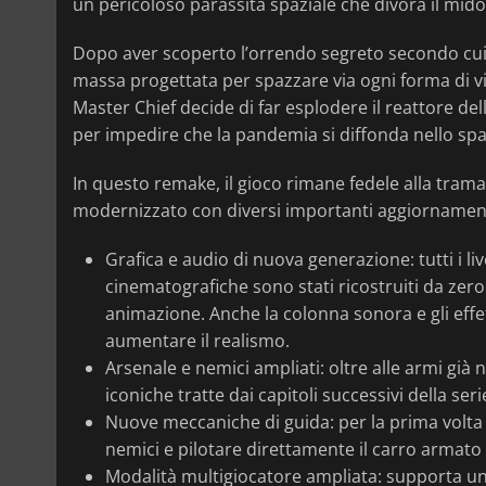
un pericoloso parassita spaziale che divora il midol
Dopo aver scoperto l’orrendo segreto secondo cui l’
massa progettata per spazzare via ogni forma di vita
Master Chief decide di far esplodere il reattore d
per impedire che la pandemia si diffonda nello spa
In questo remake, il gioco rimane fedele alla tram
modernizzato con diversi importanti aggiornament
Grafica e audio di nuova generazione: tutti i liv
cinematografiche sono stati ricostruiti da zero
animazione. Anche la colonna sonora e gli effe
aumentare il realismo.
Arsenale e nemici ampliati: oltre alle armi già 
iconiche tratte dai capitoli successivi della ser
Nuove meccaniche di guida: per la prima volta
nemici e pilotare direttamente il carro armato
Modalità multigiocatore ampliata: supporta 