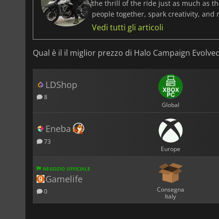
the thrill of the ride just as much as 
people together, spark creativity, and
Vedi tutti gli articoli
Qual è il il miglior prezzo di Halo Campaign Evolve
LDShop
8
Global
Eneba
73
Europe
NEGOZIO UFFICIALE
Gamelife
Consegna
0
Italy