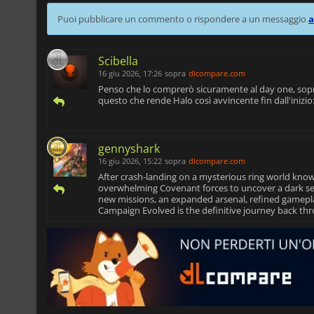
Puoi pubblicare un commento o rispondere a un messaggio
a
Scibella
16 giu 2026, 17:26
sopra
dlcompare.com
Penso che lo comprerò sicuramente al day one, sopra
questo che rende Halo così avvincente fin dall'inizio:
gennyshark
16 giu 2026, 15:22
sopra
dlcompare.com
After crash-landing on a mysterious ring world kno
overwhelming Covenant forces to uncover a dark secret
new missions, an expanded arsenal, refined gamepl
Campaign Evolved is the definitive journey back thr