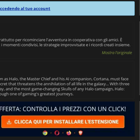
ccedendo al tuo account
ttutto per ricominciare l'avventura in cooperativa con gli amici. È
 i momenti condivisi, le strategie improvvisate e i ricordi creati insieme.
Mostra l'originale
wn as Halo, the Master Chief and his AI companion, Cortana, must face
 that threatens the annihilation of all life in the galaxy... With three
ay, and the most game-changing Skulls of any Halo campaign, Halo:
ough one of gaming's greatest journeys.