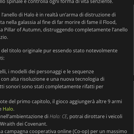
lo spinale e controlla ogni forma di vita senziente.
anello di Halo è in realtà un’arma di distruzione di
 nella galassia al fine di far morire di fame il Flood,
ella Pillar of Autumn, distruggendo completamente l’anello
zio.
a del titolo originale pur essendo stato notevolmente
i:
elli, i modelli dei personaggi e le sequenze
 con alta risoluzione e una nuova tecnologia di
tti sonori sono stati completamente rifatti per
note del primo capitolo, il gioco aggiungerà altre 9 armi
ie
Halo
.
 nell’ambientazione di
Halo: CE
, potrai dirottare i veicoli
 Wraith dei Covenant.
una campagna cooperativa online (Co-op) per un massimo