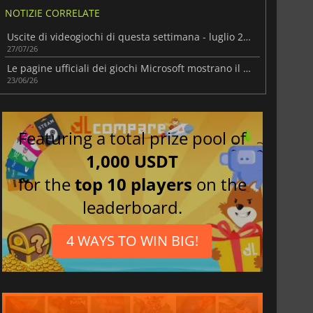
NOTIZIE CORRELATE
Uscite di videogiochi di questa settimana - luglio 2026 (settimana 31)
27/07/26
Le pagine ufficiali dei giochi Microsoft mostrano il nuovo marchio Xbox Handheld
23/06/26
Featuring a total prize pool of
1,000 USDT
for the
top 10 players
on the
leaderboard.
4 WAYS TO WIN BIG!