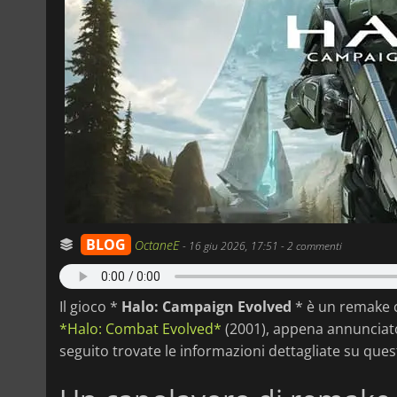
BLOG
OctaneE
-
16 giu 2026, 17:51
- 2 commenti
Il gioco *
Halo: Campaign Evolved
* è un remake 
*Halo: Combat Evolved*
(2001), appena annunciato
seguito trovate le informazioni dettagliate su que