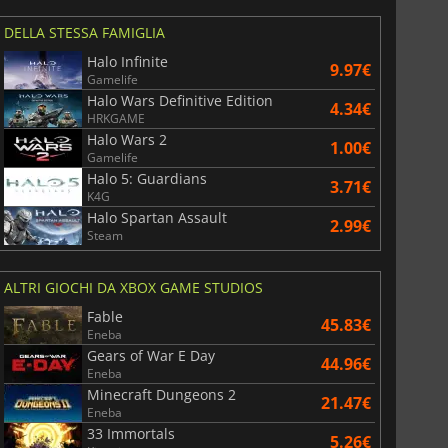
DELLA STESSA FAMIGLIA
Halo Infinite
9.97€
Gamelife
Halo Wars Definitive Edition
4.34€
HRKGAME
Halo Wars 2
1.00€
Gamelife
Halo 5: Guardians
3.71€
K4G
Halo Spartan Assault
2.99€
Steam
ALTRI GIOCHI DA XBOX GAME STUDIOS
Fable
45.83€
Eneba
Gears of War E Day
44.96€
Eneba
Minecraft Dungeons 2
21.47€
Eneba
33 Immortals
5.26€