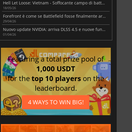
Hell Let Loose: Vietnam - Soffocante campo di battaglia nella giungla
18/05/26
Forefront è come se Battlefield fosse finalmente arrivato in VR
29/04/26
Nuovo update NVIDIA: arriva DLSS 4.5 e nuove funzionalità
01/04/26
Featuring a total prize pool of
1,000 USDT
for the
top 10 players
on the
leaderboard.
4 WAYS TO WIN BIG!