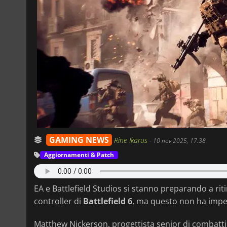
GAMING NEWS
Rine Ikarus
-
10 nov 2025, 17:38
Aggiornamenti & Patch
EA e Battlefield Studios si stanno preparando a rit
controller di
Battlefield 6
, ma questo non ha imped
Matthew Nickerson, progettista senior di combatti