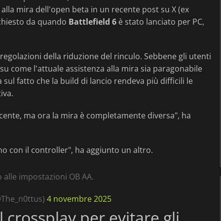
 alla mira dell'open beta in un recente post su X (ex
ichiesto da quando
Battlefield 6
è stato lanciato per PC,
egolazioni della riduzione del rinculo. Sebbene gli utenti
 su come l'attuale assistenza alla mira sia paragonabile
l fatto che la build di lancio rendeva più difficili le
iva.
acente, ma ora la mira è completamente diversa", ha
o con il controller", ha aggiunto un altro.
 alle impostazioni OB AA.
@The_n0ttus)
4 novembre 2025
l crossplay per evitare gli