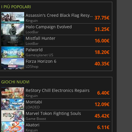
I PIÙ POPOLARI
Assassin's Creed Black Flag Resynced
37.75€
Kinguin
Halo Campaign Evolved
31.25€
LootBar
Mistfall Hunter
16.00€
LootBar
Palworld
18.20€
Gamesplanet US
Forza Horizon 6
40.35€
LDShop
GIOCHI NUOVI
6.77
€
15.48
€
ReStory Chill Electronics Repairs
6.40€
Kinguin
Montabi
12.09€
LOADED
Marvel Tokon Fighting Souls
45.42€
War WARHAMMER 3
Lies Of P
Game Boost
Akatori
6.11€
Kinguin