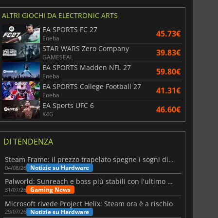
ALTRI GIOCHI DA ELECTRONIC ARTS
EA SPORTS FC 27
45.73€
Eneba
STAR WARS Zero Company
39.83€
GAMESEAL
EA SPORTS Madden NFL 27
59.80€
Eneba
EA SPORTS College Football 27
41.31€
Eneba
EA Sports UFC 6
46.60€
K4G
DI TENDENZA
Steam Frame: il prezzo trapelato spegne i sogni di un VR economico
Notizie su Hardware
04/08/26
Palworld: Sunreach e boss più stabili con l'ultimo update
Gaming News
31/07/26
Microsoft rivede Project Helix: Steam ora è a rischio
Notizie su Hardware
29/07/26