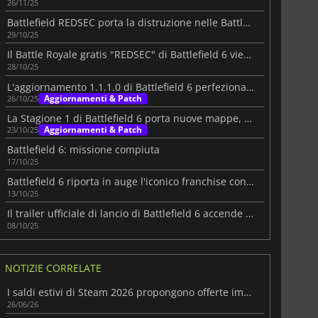
26/11/25
Battlefield REDSEC porta la distruzione nelle Battle Royale
29/10/25
Il Battle Royale gratis "REDSEC" di Battlefield 6 viene lanciato oggi
28/10/25
L'aggiornamento 1.1.1.0 di Battlefield 6 perfeziona il gameplay principale
Aggiornamenti & Patch
26/10/25
La Stagione 1 di Battlefield 6 porta nuove mappe, modalità e armi
Aggiornamenti & Patch
23/10/25
Battlefield 6: missione compiuta
17/10/25
Battlefield 6 riporta in auge l'iconico franchise con record al lancio
13/10/25
Il trailer ufficiale di lancio di Battlefield 6 accende gli animi
08/10/25
NOTIZIE CORRELATE
I saldi estivi di Steam 2026 propongono offerte imperdibili su migliaia di giochi
26/06/26