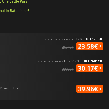
, UI e Battle Pass
ai in Battlefield 6
-12% :
codice promozionale
DLC12DEAL
23.58€
26.79€
-23.98% :
codice promozionale
DCG2AD1Y4E
30.17€
39.69€
39.96€
Phantom Edition