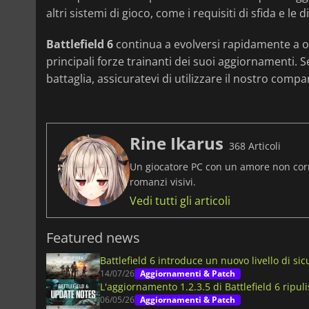
altri sistemi di gioco, come i requisiti di sfida e le 
Battlefield 6
continua a evolversi rapidamente a og
principali forze trainanti dei suoi aggiornamenti. S
battaglia, assicuratevi di utilizzare il nostro comp
Rine Ikarus
368 Articoli
Un giocatore PC con un amore non corrisp
romanzi visivi.
Vedi tutti gli articoli
Featured news
Battlefield 6 introduce un nuovo livello di si
14/07/26
Aggiornamenti & Patch
L'aggiornamento 1.2.3.5 di Battlefield 6 ripul
06/05/26
Aggiornamenti & Patch