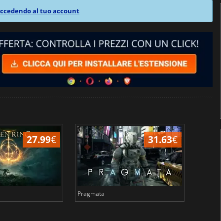
ccedendo al tuo account
27.99
€
31.63
€
Pragmata
Total 