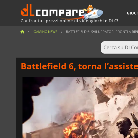
GIOC
Confronta i prezzi online di videogiochi e DLC!
GAMING NEWS
BATTLEFIELD 6: SVILUPPATORI PRONTI A RIPR
Battlefield 6, torna l’assist