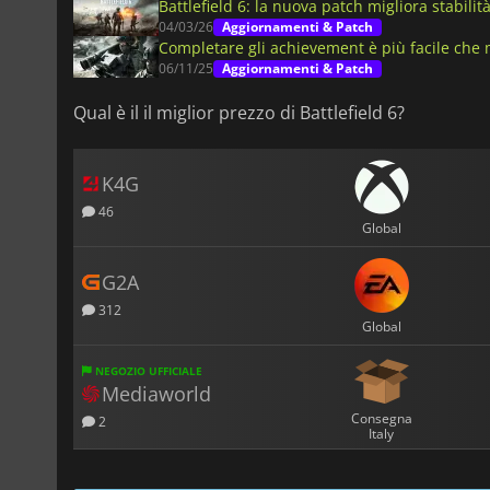
Battlefield 6: la nuova patch migliora stabilità
04/03/26
Aggiornamenti & Patch
Completare gli achievement è più facile che m
06/11/25
Aggiornamenti & Patch
Qual è il il miglior prezzo di Battlefield 6?
K4G
46
Global
G2A
312
Global
NEGOZIO UFFICIALE
Mediaworld
Consegna
2
Italy