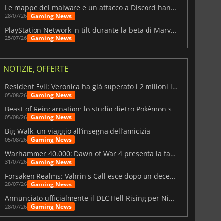
Le mappe dei malware e un attacco a Discord hanno colpito Meccha Chameleon
Gaming News
28/07/26
PlayStation Network in tilt durante la beta di Marvel Tōkon
Gaming News
25/07/26
NOTIZIE, OFFERTE
Resident Evil: Veronica ha già superato i 2 milioni liste dei desideri
Gaming News
05/08/26
Beast of Reincarnation: lo studio dietro Pokémon su una nuova strada
Gaming News
05/08/26
Big Walk, un viaggio all’insegna dell’amicizia
Gaming News
05/08/26
Warhammer 40.000: Dawn of War 4 presenta la fazione dei Necron
Gaming News
31/07/26
Forsaken Realms: Vahrin's Call esce dopo un decennio di sviluppo
Gaming News
28/07/26
Annunciato ufficialmente il DLC Hell Rising per Nioh 3
Gaming News
28/07/26