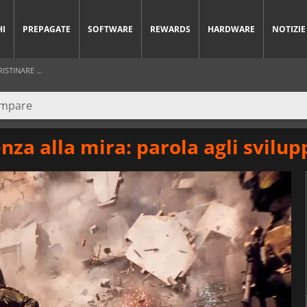
HI
PREPAGATE
SOFTWARE
REWARDS
HARDWARE
NOTIZIE
ISTINARE ...
enza alla mira: parola agli svilup