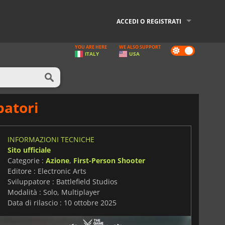
ACCEDI O REGISTRATI
YOU ARE HERE
WE ALSO SUPPORT
Dark
ITALY
USA
mode
patori
INFORMAZIONI TECNICHE
Sito ufficiale
Categorie :
Azione
,
First-Person Shooter
Editore : Electronic Arts
Sviluppatore : Battlefield Studios
Modalità : Solo, Multiplayer
Data di rilascio : 10 ottobre 2025