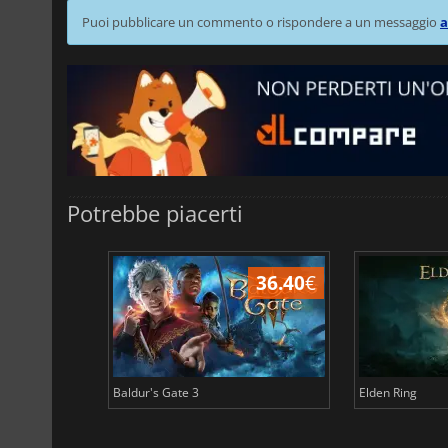
Puoi pubblicare un commento o rispondere a un messaggio
a
Potrebbe piacerti
32.47
€
36.40
€
Baldur's Gate 3
Elden Ring