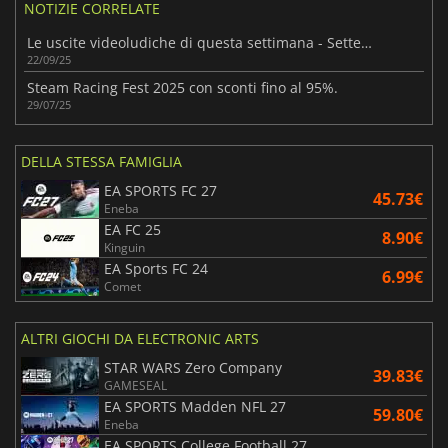
NOTIZIE CORRELATE
Le uscite videoludiche di questa settimana - Settembre 2025 (Settimana 39)
22/09/25
Steam Racing Fest 2025 con sconti fino al 95%.
29/07/25
DELLA STESSA FAMIGLIA
EA SPORTS FC 27
45.73€
Eneba
EA FC 25
8.90€
Kinguin
EA Sports FC 24
6.99€
Comet
ALTRI GIOCHI DA ELECTRONIC ARTS
STAR WARS Zero Company
39.83€
GAMESEAL
EA SPORTS Madden NFL 27
59.80€
Eneba
EA SPORTS College Football 27