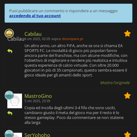
Puoi pubblicare un commento o rispondere a un messaggio
accedendo al tuo account
Cabilau
6 ott 2025, 02:05
sopra
dlcompare.pt
Un altro anno, un altro FIFA, anche se ora si chiama EA
SPORTS FC. Le modalità di gioco più popolari fanno
ancora parte del franchise, ma con alcune modifiche, con
l'obiettivo di migliorare e rendere più realistica e intuitiva
questa esperienza di calcio virtuale. Con oltre 20.000
giocatori in più di 35 campionati, questo sembra essere il
gioco ideale per gli amanti dello sport.
Mostra l'originale
MastroGino
5 ott 2025, 23:39
Copia ed incolla degli ultimi 3-4 fifa che sono usciti,
cambiano giusto il meta del gioco ma per il resto è lo
stesso gameplay. Poco da commentare se non statene
alla larga
SerYohoho