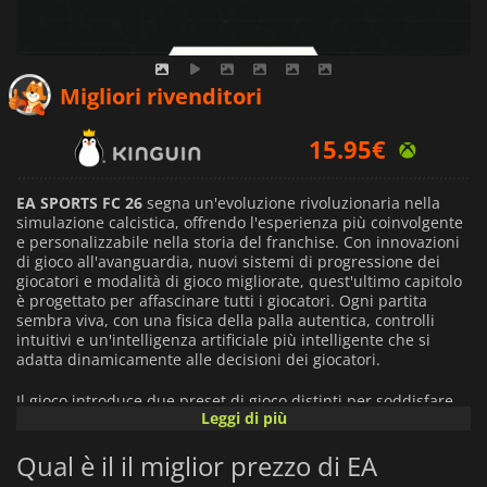
15.66
€
Migliori rivenditori
15.95
€
20.09
€
EA SPORTS FC 26
segna un'evoluzione rivoluzionaria nella
simulazione calcistica, offrendo l'esperienza più coinvolgente
e personalizzabile nella storia del franchise. Con innovazioni
di gioco all'avanguardia, nuovi sistemi di progressione dei
giocatori e modalità di gioco migliorate, quest'ultimo capitolo
è progettato per affascinare tutti i giocatori. Ogni partita
sembra viva, con una fisica della palla autentica, controlli
intuitivi e un'intelligenza artificiale più intelligente che si
adatta dinamicamente alle decisioni dei giocatori.
Il gioco introduce due preset di gioco distinti per soddisfare
Leggi di più
diversi stili di gioco. La
modalità Autentica
si concentra sul
realismo, con una meccanica di dribbling precisa, un'IA di
Qual è il il miglior prezzo di EA
posizionamento avanzata e interazioni con la palla ricche di
sfumature. Questa modalità è ideale per le esperienze offline