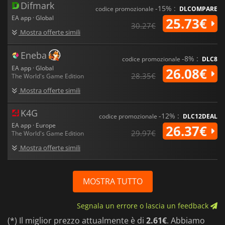
Difmark
-15% :
codice promozionale
DLCOMPARE
EA app · Global
25.73€
30.27€
Mostra offerte simili
Eneba
-8% :
codice promozionale
DLC8
EA app · Global
26.08€
28.35€
The World's Game Edition
Mostra offerte simili
K4G
-12% :
codice promozionale
DLC12DEAL
EA app · Europe
26.37€
29.97€
The World's Game Edition
Mostra offerte simili
MOSTRA TUTTO
Segnala un errore o lascia un feedback
(*) Il miglior prezzo attualmente è di
2.61€
. Abbiamo