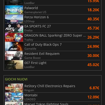
15.95€
LootBar
Palworld
18.20€
Gamesplanet US
Forza Horizon 6
40.35€
LDShop
EA SPORTS FC 27
45.73€
Eneba
DRAGON BALL Sparking! ZERO Super Limit Breaking NEO
26.29€
Yuplay
Call of Duty Black Ops 7
24.99€
Gamelife
Resident Evil Requiem
30.00€
Game Boost
007 First Light
45.02€
LootBar
GIOCHI NUOVI
ReStory Chill Electronics Repairs
6.87€
Kinguin
Montabi
12.09€
LOADED
Marvel Tokon Fighting Souls