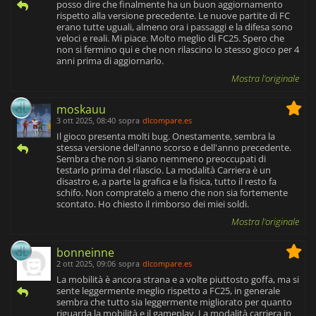
posso dire che finalmente ha un buon aggiornamento
rispetto alla versione precedente. Le nuove partite di FC
erano tutte uguali, almeno ora i passaggi e la difesa sono
veloci e reali. Mi piace. Molto meglio di FC25. Spero che
non si fermino qui e che non rilascino lo stesso gioco per 4
anni prima di aggiornarlo.
Mostra l'originale
moskauu
3 ott 2025, 08:40
sopra
dlcompare.es
Il gioco presenta molti bug. Onestamente, sembra la
stessa versione dell'anno scorso e dell'anno precedente.
Sembra che non si siano nemmeno preoccupati di
testarlo prima del rilascio. La modalità Carriera è un
disastro e, a parte la grafica e la fisica, tutto il resto fa
schifo. Non compratelo a meno che non sia fortemente
scontato. Ho chiesto il rimborso dei miei soldi.
Mostra l'originale
bonneinne
2 ott 2025, 09:06
sopra
dlcompare.es
La mobilità è ancora strana e a volte piuttosto goffa, ma si
sente leggermente meglio rispetto a FC25, in generale
sembra che tutto sia leggermente migliorato per quanto
riguarda la mobilità e il gameplay. La modalità carriera in