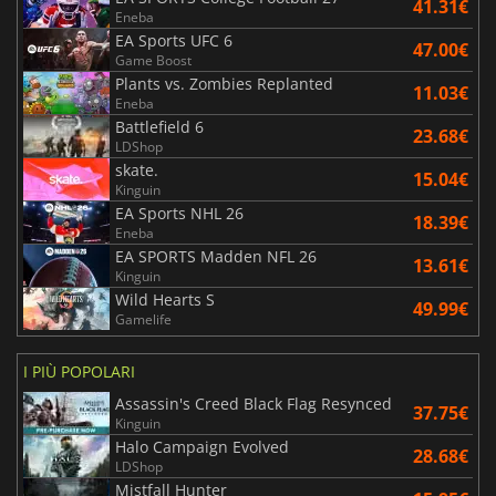
41.31€
Eneba
EA Sports UFC 6
47.00€
Game Boost
Plants vs. Zombies Replanted
11.03€
Eneba
Battlefield 6
23.68€
LDShop
skate.
15.04€
Kinguin
EA Sports NHL 26
18.39€
Eneba
EA SPORTS Madden NFL 26
13.61€
Kinguin
Wild Hearts S
49.99€
Gamelife
I PIÙ POPOLARI
Assassin's Creed Black Flag Resynced
37.75€
Kinguin
Halo Campaign Evolved
28.68€
LDShop
Mistfall Hunter