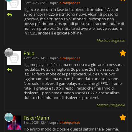
5 ott 2025, 09:15
sopra
dlcompare.es
Il gioco è ancora in fase beta, pieno di problemi. Alcuni
sono ancora FC25 e altri sono nuovi. Alcuni si possono
ignorare, ma altri sono rivoluzionari. Purtroppo non
posso più rimborsare, quindi posso solo raccomandare di
non comprare ora. Se riuscite ad avere le nuove squadre
in FC25, andate lì e giocate offline.
Mostra l'originale
PaLo
4 ott 2025, 14:10
sopra
dlcompare.es
Il gameplay in sé è ok, ma non riesco a giocare in nessuna
modalità. FC 25 è meglio di 26 perché 26 ha un sacco di
lag. Ho fatto molte cose per giocarci. Sì, c'è un nuovo
aggiornamento, ma non mi hanno dato una soluzione.
Non solo risolvere il gameplay, ma anche gli FPS, il frame
rate, la grafica e tutto il resto. Penso che finiranno di
risolvere il problema quando uscirà FC27 e anche allora
dubito che finiranno di risolvere i problemi.
Mostra l'originale
FiskerMann
3 ott 2025, 12:44
sopra
dlcompare.es
Ho avuto modo di giocare questa settimana e, per me,