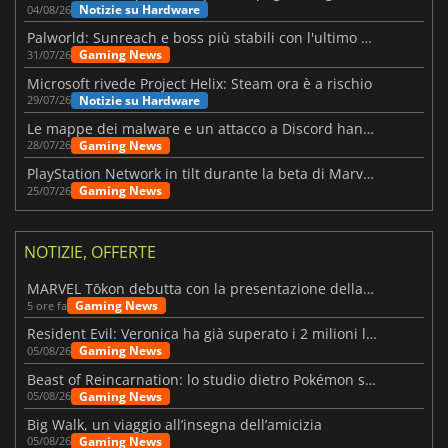
Notizie su Hardware
04/08/26
Palworld: Sunreach e boss più stabili con l'ultimo update
Gaming News
31/07/26
Microsoft rivede Project Helix: Steam ora è a rischio
Notizie su Hardware
29/07/26
Le mappe dei malware e un attacco a Discord hanno colpito Meccha Chameleon
Gaming News
28/07/26
PlayStation Network in tilt durante la beta di Marvel Tōkon
Gaming News
25/07/26
NOTIZIE, OFFERTE
MARVEL Tōkon debutta con la presentazione della roadmap per il primo anno
Gaming News
5 ore fa
Resident Evil: Veronica ha già superato i 2 milioni liste dei desideri
Gaming News
05/08/26
Beast of Reincarnation: lo studio dietro Pokémon su una nuova strada
Gaming News
05/08/26
Big Walk, un viaggio all’insegna dell’amicizia
Gaming News
05/08/26