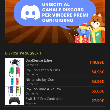
Arabo
Spagnolo messicano
DISPOSITIVI SUGGERITI
DualSense Edge
149.99€
Gamelife
Joy-Con Green & Pink
54.98€
Gamelife
Nintendo Joy-Con
54.96€
Gamelife
Joy-Con Blue & Yellow
55.00€
Gamelife
Switch 2 Pro Controller
27.99€
Yeppon