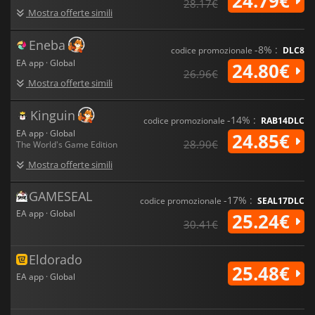
24.79€
28.17€
garantiscono che non ci siano due carriere o partite uguali.
Mostra offerte simili
Eneba
-8% :
codice promozionale
DLC8
EA app · Global
24.80€
26.96€
Mostra offerte simili
Kinguin
-14% :
codice promozionale
RAB14DLC
EA app · Global
24.85€
28.90€
The World's Game Edition
Mostra offerte simili
GAMESEAL
-17% :
codice promozionale
SEAL17DLC
EA app · Global
25.24€
30.41€
Eldorado
25.48€
EA app · Global