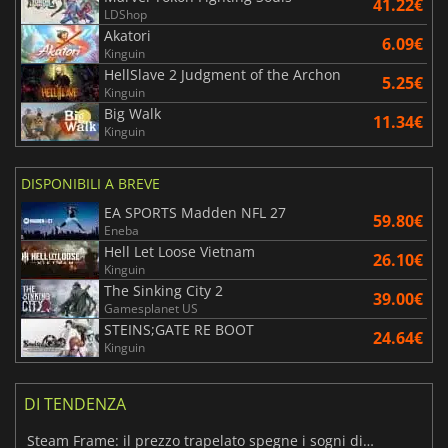
41.22€
LDShop
Akatori
6.09€
Kinguin
HellSlave 2 Judgment of the Archon
5.25€
Kinguin
Big Walk
11.34€
Kinguin
DISPONIBILI A BREVE
EA SPORTS Madden NFL 27
59.80€
Eneba
Hell Let Loose Vietnam
26.10€
Kinguin
The Sinking City 2
39.00€
Gamesplanet US
STEINS;GATE RE BOOT
24.64€
Kinguin
DI TENDENZA
Steam Frame: il prezzo trapelato spegne i sogni di un VR economico