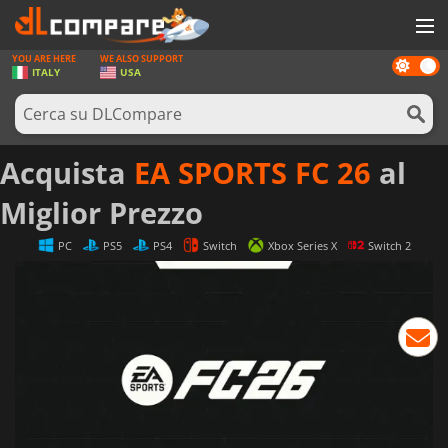
YOU ARE HERE
WE ALSO SUPPORT
Dark
GIOCHI
ITALY
USA
mode
PREPAGATE
SOFTWARE
Acquista
EA SPORTS FC 26
al
REWARDS
Miglior Prezzo
HARDWARE
PC
PS5
PS4
Switch
Xbox Series X
Switch 2
NOTIZIE
ACCEDI O REGISTRATI