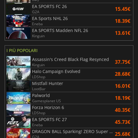
EA SPORTS FC 26
15.45€
G2A
EA Sports NHL 26
18.39€
Eneba
EA SPORTS Madden NFL 26
13.61€
Kinguin
I PIÙ POPOLARI
Assassin's Creed Black Flag Resynced
37.75€
Kinguin
Halo Campaign Evolved
28.68€
LDShop
Mistfall Hunter
16.01€
LootBar
Palworld
18.19€
Gamesplanet US
Forza Horizon 6
40.35€
LDShop
EA SPORTS FC 27
45.73€
Eneba
DRAGON BALL Sparking! ZERO Super Limit Breaking NEO
25.68€
G2A