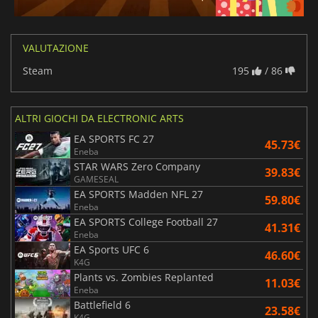
VALUTAZIONE
Steam
195
/ 86
ALTRI GIOCHI DA ELECTRONIC ARTS
EA SPORTS FC 27
45.73€
Eneba
STAR WARS Zero Company
39.83€
GAMESEAL
EA SPORTS Madden NFL 27
59.80€
Eneba
EA SPORTS College Football 27
41.31€
Eneba
EA Sports UFC 6
46.60€
K4G
Plants vs. Zombies Replanted
11.03€
Eneba
Battlefield 6
23.58€
K4G