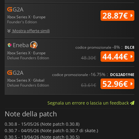
G2A
28.87€
Xbox Series X · Europe
Founder's Edition
Mostra offerte simili
Eneba
-8% :
codice promozionale
DLC8
Xbox Series X · Europe
44.44€
48.30€
Deluxe Founders Edition
G2A
-16.75% :
codice promozionale
DCG2AD1Y4E
Xbox Series X · Global
52.96€
63.61€
Deluxe Founders Edition
Segnala un errore o lascia un feedback
Note della patch
0.30.8 -
15/05/26 (Note patch 0.30.8)
0.30.7 -
04/05/26 (Note patch 0.30.7 di skate.)
0.30.5 -
13/04/26 (Note patch 0.30.5)