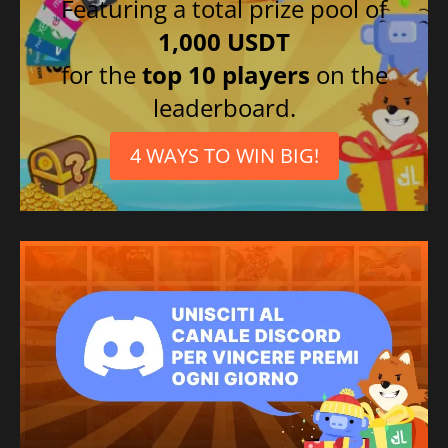
Featuring a total prize pool of
1,000 USDT
for the
top 10 players
on the
leaderboard.
4 WAYS TO WIN BIG!