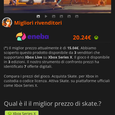
15.04
€
Migliori rivenditori
20.24
€
28.87
€
(*) Il miglior prezzo attualmente è di
15.04€
. Abbiamo
scoperto questo prodotto disponibile da
3
venditori che
supportano
Xbox Live
su
Xbox Series X
. Il gioco è disponibile
in
3
edizioni. Il nostro strumento di confronto prezzi ha
identificato
7
offerte digitali.
Compara i prezzi del gioco. Acquista Skate. per Xbox in
custodia o codice licenza. Attiva Skate. su piattaforme ufficiali
come Xbox Series X.
Qual è il il miglior prezzo di skate.?
Xbox Series X