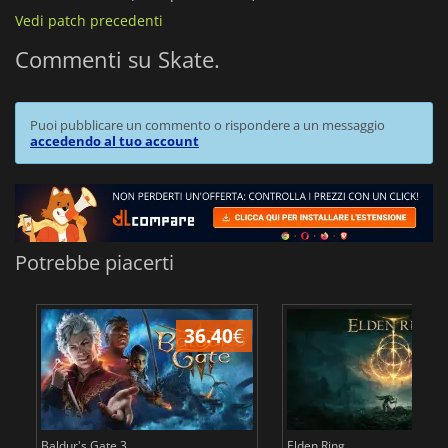
Vedi patch precedenti
Commenti su Skate.
Puoi pubblicare un commento o rispondere a un messaggio
accedendo al tuo account
Potrebbe piacerti
36.40
€
2
Baldur's Gate 3
Elden Ring