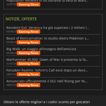
PlayStation Network in tilt durante la beta di Marvel Tōkon
Gaming News
25/07/26
NOTIZIE, OFFERTE
Resident Evil: Veronica ha già superato i 2 milioni liste dei desideri
Gaming News
05/08/26
Beast of Reincarnation: lo studio dietro Pokémon su una nuova strada
Gaming News
05/08/26
Big Walk, un viaggio all’insegna dell’amicizia
Gaming News
05/08/26
Warhammer 40.000: Dawn of War 4 presenta la fazione dei Necron
Gaming News
31/07/26
Forsaken Realms: Vahrin's Call esce dopo un decennio di sviluppo
Gaming News
28/07/26
Annunciato ufficialmente il DLC Hell Rising per Nioh 3
Gaming News
28/07/26
Ottieni le offerte migliori e i codici sconto per giocatori