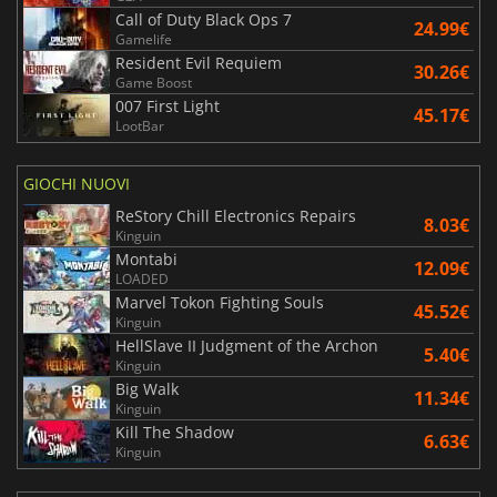
Call of Duty Black Ops 7
24.99€
Gamelife
Resident Evil Requiem
30.26€
Game Boost
007 First Light
45.17€
LootBar
GIOCHI NUOVI
ReStory Chill Electronics Repairs
8.03€
Kinguin
Montabi
12.09€
LOADED
Marvel Tokon Fighting Souls
45.52€
Kinguin
HellSlave II Judgment of the Archon
5.40€
Kinguin
Big Walk
11.34€
Kinguin
Kill The Shadow
6.63€
Kinguin