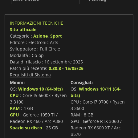
INFORMAZIONI TECNICHE
Sito ufficiale
Categorie :
Azione
,
Sport
Editore : Electronic Arts
Sviluppatore : Full Circle
Modalità : Co-op
Data di rilascio : 16 settembre 2025
Patch più recente:
0.30.8 - 15/05/26
Requisiti di Sistema
Minimi
Consigliati
OS:
Windows 10 (64-bits)
OS:
Windows 10/11 (64-
CPU
: Core-I5 6600k / Ryzen
bits)
3 3100
CPU : Core-I7 9700 / Ryzen
RAM
: 4 GB
3 3600
GPU
: Geforce 1050 Ti /
RAM : 8 GB
Radeon RX 460 / Arc A380
GPU : Geforce RTX 3060 /
Spazio su disco
: 25 GB
Radeon RX 6600 XT / Arc
B570