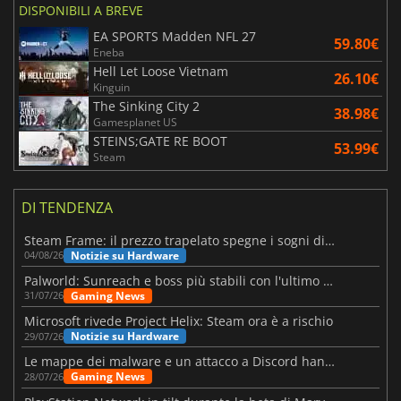
DISPONIBILI A BREVE
EA SPORTS Madden NFL 27
59.80€
Eneba
Hell Let Loose Vietnam
26.10€
Kinguin
The Sinking City 2
38.98€
Gamesplanet US
STEINS;GATE RE BOOT
53.99€
Steam
DI TENDENZA
Steam Frame: il prezzo trapelato spegne i sogni di un VR economico
Notizie su Hardware
04/08/26
Palworld: Sunreach e boss più stabili con l'ultimo update
Gaming News
31/07/26
Microsoft rivede Project Helix: Steam ora è a rischio
Notizie su Hardware
29/07/26
Le mappe dei malware e un attacco a Discord hanno colpito Meccha Chameleon
Gaming News
28/07/26