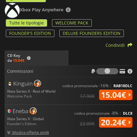
Xbox Play Anywhere
Tutte le tipologie
WELCOME PACK
FOUNDER'S EDITION
DELUXE FOUNDERS EDITION
Condividi
CD Key
da
15.04€
Commiss
Commissioni
Kinguin
-16% :
codice promozionale
RAB18DLC
Xbox Series X · Rest of World
15.04€
17.90€
Welcome Pack
Eneba
-8% :
codice promozionale
DLC8
Xbox Series X · Global
20.24€
22.00€
Founder's Edition
Mostra offerte simili