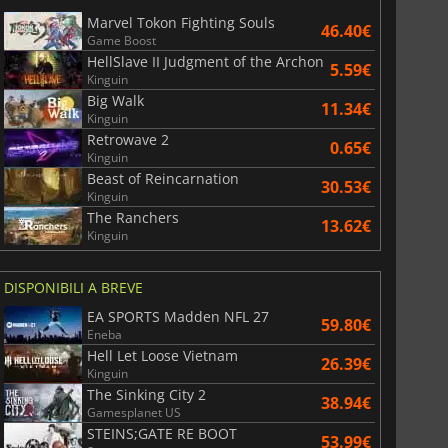
Marvel Tokon Fighting Souls
46.40€
Game Boost
HellSlave II Judgment of the Archon
5.59€
Kinguin
Big Walk
11.34€
Kinguin
Retrowave 2
0.65€
Kinguin
Beast of Reincarnation
30.53€
Kinguin
The Ranchers
13.62€
Kinguin
DISPONIBILI A BREVE
EA SPORTS Madden NFL 27
59.80€
Eneba
Hell Let Loose Vietnam
26.39€
Kinguin
The Sinking City 2
38.94€
Gamesplanet US
STEINS;GATE RE BOOT
53.99€