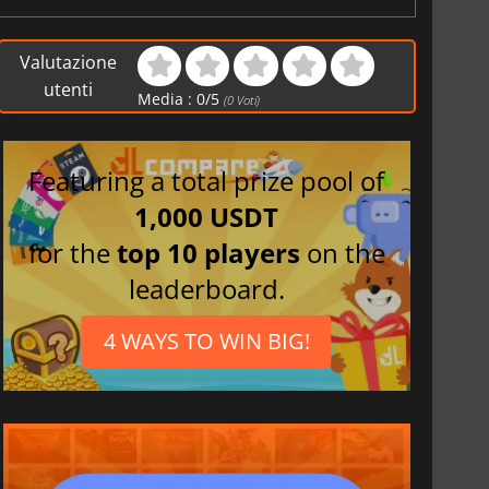
Valutazione
utenti
Media :
0
/
5
(
0
Voti)
Featuring a total prize pool of
1,000 USDT
for the
top 10 players
on the
leaderboard.
4 WAYS TO WIN BIG!