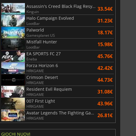
Assassin's Creed Black Flag Resynced
33.54€
Kinguin
Halo Campaign Evolved
31.23€
LootBar
Palworld
18.17€
Gamesplanet US
Mistfall Hunter
15.98€
LootBar
EA SPORTS FC 27
45.76€
Eneba
Forza Horizon 6
42.42€
HRKGAME
Crimson Desert
44.73€
HRKGAME
Resident Evil Requiem
31.08€
HRKGAME
007 First Light
43.96€
HRKGAME
Avatar Legends The Fighting Game
26.81€
HRKGAME
GIOCHI NUOVI