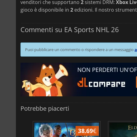
venditori che supportano
2
sistemi DRM:
Xbox Liv
gioco è disponibile in
2
edizioni. Il nostro strument
Commenti su EA Sports NHL 26
Puoi pubblicare un commento o rispondere a un messaggio
a
Potrebbe piacerti
43.96
€
38.69
€