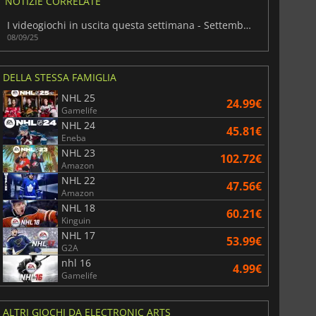
NOTIZIE CORRELATE
I videogiochi in uscita questa settimana - Settembre 2025 (Settimana 37)
08/09/25
War WARHAMMER 3
Lies Of P
DELLA STESSA FAMIGLIA
NHL 25
24.99€
Gamelife
NHL 24
45.81€
Eneba
NHL 23
102.72€
Amazon
NHL 22
47.56€
Amazon
NHL 18
60.21€
Kinguin
NHL 17
53.99€
G2A
nhl 16
4.99€
Gamelife
ALTRI GIOCHI DA ELECTRONIC ARTS