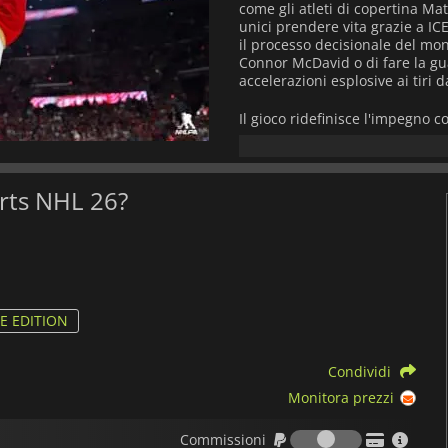
come gli atleti di copertina Mat
unici prendere vita grazie a ICE
il processo decisionale del mond
Connor McDavid o di fare la gua
accelerazioni esplosive ai tiri 
Il gioco ridefinisce l'impegno co
viaggio del proprio esordiente 
ai World Juniors e soggiorni in
Hockey Ultimate Team (HUT) Sea
Factor in cinque categorie - ar
ports NHL 26?
come Auston Matthews di brillar
System rinnova la gestione del
salvataggio, un posizionamento 
difficili.
Dalle piste innevate all'aperto 
cardiopalma vi immergeranno nel
E EDITION
PlayStation 5 e Xbox Series X|S
alla profonda personalizzazion
Condividi
e Fantasy Hockey,
EA Sports N
all'infinito che cattura l'intens
Monitora prezzi
Commission
Commissioni