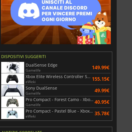
DISPOSITIVI SUGGERITI
DualSense Edge
149.99€
Gamelife
Xbox Elite Wireless Controller Series 2 - Black
155.15€
eWeki
Sony DualSense
49.99€
Gamelife
Pro Compact - Forest Camo - Xbox Series/Xbox One/PC
40.95€
Gamelife
Pro Compact - Pastel Blue - Xbox Series/Xbox One/PC
35.78€
eWeki
6.76
€
15.48
€