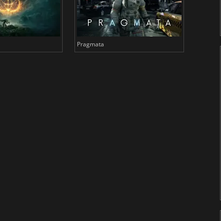
Pragmata
Total 