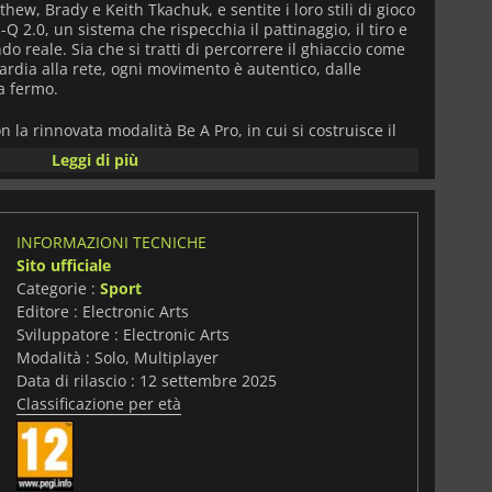
thew, Brady e Keith Tkachuk, e sentite i loro stili di gioco
-Q 2.0, un sistema che rispecchia il pattinaggio, il tiro e
o reale. Sia che si tratti di percorrere il ghiaccio come
rdia alla rete, ogni movimento è autentico, dalle
da fermo.
n la rinnovata modalità Be A Pro, in cui si costruisce il
verso la celebrità attraverso trame coinvolgenti, partite
Leggi di più
 AHL, con scelte che plasmano l'arco della carriera.
sons offre sfide dinamiche e critiche, mentre 28 X-
ricchiti da animazioni uniche - permettono a superstar
e con colpi e tattiche d'autore. Il Goalie Crease Control
INFORMAZIONI TECNICHE
le reti, aggiungendo oltre 80 nuove animazioni di
Sito ufficiale
più intelligente e salvataggi riflessivi per i momenti più
Categorie :
Sport
Editore : Electronic Arts
ai palazzetti, la grafica vibrante e la colonna sonora da
Sviluppatore : Electronic Arts
l'anima dell'hockey. Il crossplay unisce i giocatori di
Modalità : Solo, Multiplayer
 in World of Chel e HUT, favorendo epiche rivalità. Grazie
Data di rilascio : 12 settembre 2025
e, alla profondità strategica e a modalità come Franchise
Classificazione per età
HL 26
offre un'esperienza emozionante e rigiocabile
ità di questo sport sia per i fan che per i nuovi arrivati.
i