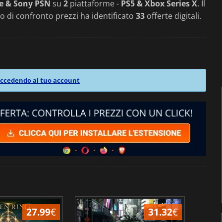
e & Sony PSN
su
2
piattaforme -
PS5 & Xbox Series X
. Il
o di confronto prezzi ha identificato
33
offerte digitali.
ccedendo al tuo account
27.99
€
31.32
€