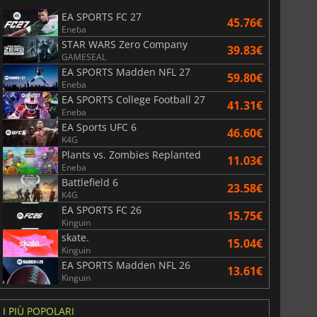
EA SPORTS FC 27
45.76€
Eneba
STAR WARS Zero Company
39.83€
GAMESEAL
EA SPORTS Madden NFL 27
59.80€
Eneba
EA SPORTS College Football 27
41.31€
Eneba
EA Sports UFC 6
46.60€
K4G
Plants vs. Zombies Replanted
11.03€
Eneba
Battlefield 6
23.58€
K4G
EA SPORTS FC 26
15.75€
Kinguin
skate.
15.04€
Kinguin
EA SPORTS Madden NFL 26
13.61€
Kinguin
I PIÙ POPOLARI