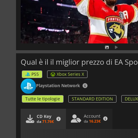
Qual è il il miglior prezzo di EA S
PS5
Xbox Series X
Playstation Network
Tutte le tipologie
STANDARD EDITION
DELUX
Account
CD Key
da
16.23€
da
71.76€