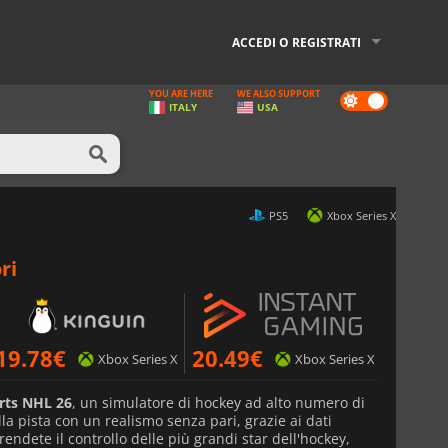
ACCEDI O REGISTRATI
YOU ARE HERE
WE ALSO SUPPORT
Dark
ITALY
USA
mode
PS5
Xbox Series X
ri
19.78
€
20.49
€
Xbox Series X
Xbox Series X
rts NHL 26
, un simulatore di hockey ad alto numero di
lla pista con un realismo senza pari, grazie ai dati
endete il controllo delle più grandi star dell'hockey,