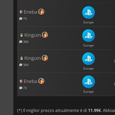
Eneba
73
Europe
Kinguin
384
Europe
Kinguin
384
Europe
Eneba
73
Europe
(*) Il miglior prezzo attualmente è di
11.99€
. Abbi