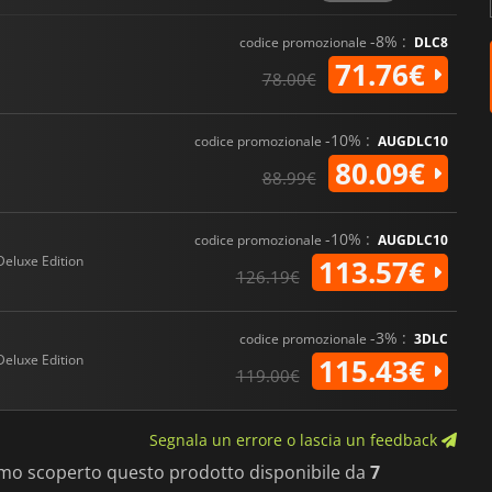
-8% :
codice promozionale
DLC8
71.76€
78.00€
-10% :
codice promozionale
AUGDLC10
80.09€
88.99€
-10% :
codice promozionale
AUGDLC10
Deluxe Edition
113.57€
126.19€
-3% :
codice promozionale
3DLC
Deluxe Edition
115.43€
119.00€
Segnala un errore o lascia un feedback
amo scoperto questo prodotto disponibile da
7