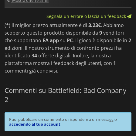
Mostra offerte simili
Segnala un errore o lascia un feedback
(*) Il miglior prezzo attualmente è di
3.23€
. Abbiamo
scoperto questo prodotto disponibile da
9
venditori
che supportano
EA app
su
PC
. Il gioco è disponibile in
2
edizioni. Il nostro strumento di confronto prezzi ha
identificato
34
offerte digitali. Inoltre, la nostra
piattaforma mostra i feedback degli utenti, con
1
commenti già condivisi.
Commenti su Battlefield: Bad Company
2
Puoi pubblicare un commento o rispondere a un messaggio
accedendo al tuo account