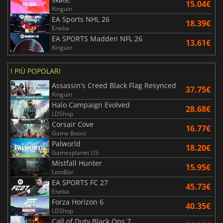
15.04€
Kinguin
EA Sports NHL 26
18.39€
Eneba
EA SPORTS Madden NFL 26
13.61€
Kinguin
I PIÙ POPOLARI
Assassin's Creed Black Flag Resynced
37.75€
Kinguin
Halo Campaign Evolved
28.68€
LDShop
Corsair Cove
16.77€
Game Boost
Palworld
18.20€
Gamesplanet US
Mistfall Hunter
15.95€
LootBar
EA SPORTS FC 27
45.73€
Eneba
Forza Horizon 6
40.35€
LDShop
Call of Duty Black Ops 7