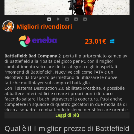
21.54
€
Migliori rivenditori
23.01
€
22.33
€
Battlefield: Bad Company 2
porta il pluripremiato gameplay
di Battlefield alla ribalta del gioco per PC con il miglior
combattimento veicolare della categoria e gli inaspettati
"momenti di Battlefield". Nuovi veicoli come l'ATV e un
elicottero da trasporto permettono di utilizzare le nuove
tattiche multiplayer sul campo di battaglia.
Con il sistema Destruction 2.0 abilitato Frostbite, è possibile
abbattere interi edifici e creare i propri punti di fuoco
facendo saltare i buchi attraverso la copertura. Puoi anche
competere in squadre di quattro giocatori in due modalità di
gioco a squadre, combattendo insieme per sbloccare premi e
risultati esclusivi. Le battaglie si svolgono su mappe estese,
Leggi di più
ognuna con un diverso focus tattico. Il gioco vede anche il
ritorno della squadra della Compagnia B in una campagna
Qual è il il miglior prezzo di Battlefield
per giocatore singolo più matura. Gareggiate come lupi