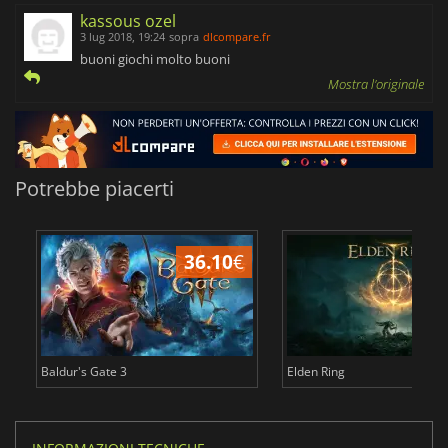
kassous ozel
3 lug 2018, 19:24
sopra
dlcompare.fr
buoni giochi molto buoni
Mostra l'originale
Potrebbe piacerti
36.10
€
2
Baldur's Gate 3
Elden Ring