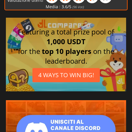
Valutazione utenti
Media :
3.6
/
5
(
96
Voti)
Featuring a total prize pool of
1,000 USDT
for the
top 10 players
on the
leaderboard.
4 WAYS TO WIN BIG!