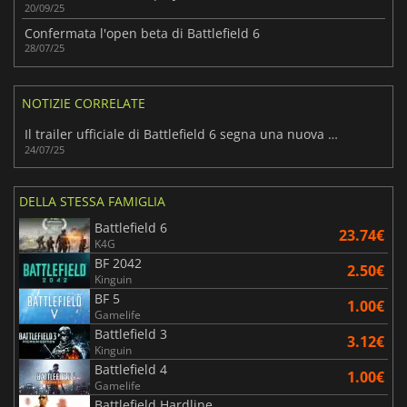
20/09/25
Confermata l'open beta di Battlefield 6
28/07/25
NOTIZIE CORRELATE
Il trailer ufficiale di Battlefield 6 segna una nuova era
24/07/25
DELLA STESSA FAMIGLIA
Battlefield 6
23.74€
K4G
BF 2042
2.50€
Kinguin
BF 5
1.00€
Gamelife
Battlefield 3
3.12€
Kinguin
Battlefield 4
1.00€
Gamelife
Battlefield Hardline