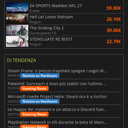
EA SPORTS Madden NFL 27
59.80€
Eneba
Hell Let Loose Vietnam
26.10€
Kinguin
The Sinking City 2
39.00€
Gamesplanet US
STEINS;GATE RE BOOT
22.79€
Kinguin
DI TENDENZA
Steam Frame: il prezzo trapelato spegne i sogni di un VR economico
Notizie su Hardware
04/08/26
Palworld: Sunreach e boss più stabili con l'ultimo update
Gaming News
31/07/26
Microsoft rivede Project Helix: Steam ora è a rischio
Notizie su Hardware
29/07/26
Le mappe dei malware e un attacco a Discord hanno colpito Meccha Chameleon
Gaming News
28/07/26
PlayStation Network in tilt durante la beta di Marvel Tōkon
Gaming News
25/07/26