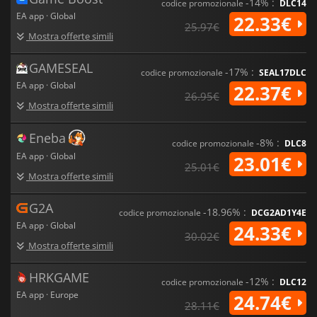
-14% :
codice promozionale
DLC14
EA app · Global
22.33€
25.97€
Mostra offerte simili
GAMESEAL
-17% :
codice promozionale
SEAL17DLC
EA app · Global
22.37€
26.95€
Mostra offerte simili
Eneba
-8% :
codice promozionale
DLC8
EA app · Global
23.01€
25.01€
Mostra offerte simili
G2A
-18.96% :
codice promozionale
DCG2AD1Y4E
EA app · Global
24.33€
30.02€
Mostra offerte simili
HRKGAME
-12% :
codice promozionale
DLC12
EA app · Europe
24.74€
28.11€