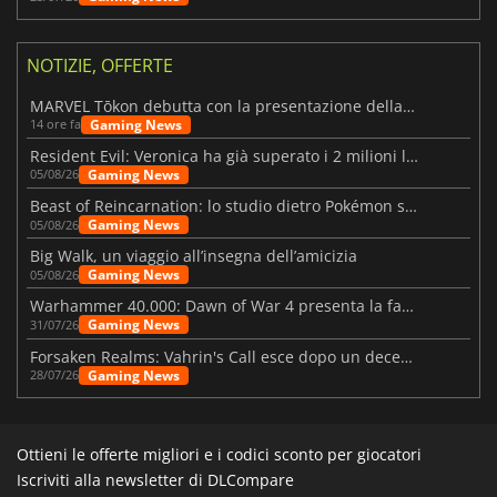
NOTIZIE, OFFERTE
MARVEL Tōkon debutta con la presentazione della roadmap per il primo anno
Gaming News
14 ore fa
Resident Evil: Veronica ha già superato i 2 milioni liste dei desideri
Gaming News
05/08/26
Beast of Reincarnation: lo studio dietro Pokémon su una nuova strada
Gaming News
05/08/26
Big Walk, un viaggio all’insegna dell’amicizia
Gaming News
05/08/26
Warhammer 40.000: Dawn of War 4 presenta la fazione dei Necron
Gaming News
31/07/26
Forsaken Realms: Vahrin's Call esce dopo un decennio di sviluppo
Gaming News
28/07/26
Ottieni le offerte migliori e i codici sconto per giocatori
Iscriviti alla newsletter di DLCompare