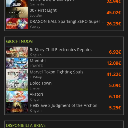
24.99€
Gamelife
007 First Light
45.02€
LootBar
DRAGON BALL Sparking! ZERO Super Limit Breaking NEO
26.29€
Yuplay
GIOCHI NUOVI
ReStory Chill Electronics Repairs
6.92€
Kinguin
Montabi
12.09€
LOADED
Marvel Tokon Fighting Souls
41.22€
LDShop
Doloc Town
5.09€
Eneba
Akatori
6.10€
Kinguin
HellSlave 2 Judgment of the Archon
5.25€
Kinguin
DISPONIBILI A BREVE