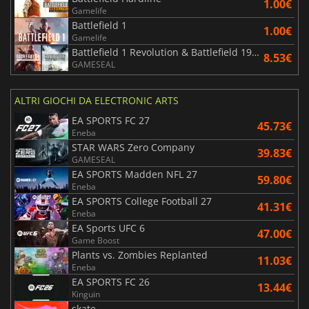
1.00€
Gamelife
Battlefield 1
1.00€
Gamelife
Battlefield 1 Revolution & Battlefield 1943 Bundle
8.53€
GAMESEAL
ALTRI GIOCHI DA ELECTRONIC ARTS
EA SPORTS FC 27
45.73€
Eneba
STAR WARS Zero Company
39.83€
GAMESEAL
EA SPORTS Madden NFL 27
59.80€
Eneba
EA SPORTS College Football 27
41.31€
Eneba
EA Sports UFC 6
47.00€
Game Boost
Plants vs. Zombies Replanted
11.03€
Eneba
EA SPORTS FC 26
13.44€
Kinguin
skate.