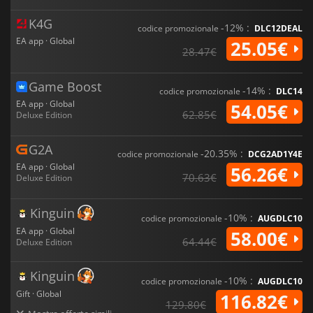
K4G
-12% :
codice promozionale
DLC12DEAL
EA app · Global
25.05€
28.47€
Game Boost
-14% :
codice promozionale
DLC14
EA app · Global
54.05€
62.85€
Deluxe Edition
G2A
-20.35% :
codice promozionale
DCG2AD1Y4E
EA app · Global
56.26€
70.63€
Deluxe Edition
Kinguin
-10% :
codice promozionale
AUGDLC10
EA app · Global
58.00€
64.44€
Deluxe Edition
Kinguin
-10% :
codice promozionale
AUGDLC10
Gift · Global
116.82€
129.80€