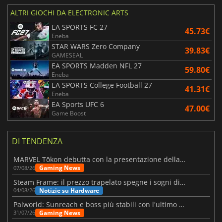
ALTRI GIOCHI DA ELECTRONIC ARTS
EA SPORTS FC 27
45.73€
Eneba
STAR WARS Zero Company
39.83€
GAMESEAL
EA SPORTS Madden NFL 27
59.80€
Eneba
EA SPORTS College Football 27
41.31€
Eneba
EA Sports UFC 6
47.00€
Game Boost
DI TENDENZA
MARVEL Tōkon debutta con la presentazione della roadmap per il primo anno
Gaming News
07/08/26
Steam Frame: il prezzo trapelato spegne i sogni di un VR economico
Notizie su Hardware
04/08/26
Palworld: Sunreach e boss più stabili con l'ultimo update
Gaming News
31/07/26