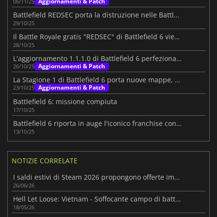
Aggiornamenti & Patch
06/11/25
Battlefield REDSEC porta la distruzione nelle Battle Royale
29/10/25
Il Battle Royale gratis "REDSEC" di Battlefield 6 viene lanciato oggi
28/10/25
L'aggiornamento 1.1.1.0 di Battlefield 6 perfeziona il gameplay principale
Aggiornamenti & Patch
26/10/25
La Stagione 1 di Battlefield 6 porta nuove mappe, modalità e armi
Aggiornamenti & Patch
23/10/25
Battlefield 6: missione compiuta
17/10/25
Battlefield 6 riporta in auge l'iconico franchise con record al lancio
13/10/25
NOTIZIE CORRELATE
I saldi estivi di Steam 2026 propongono offerte imperdibili su migliaia di giochi
26/06/26
Hell Let Loose: Vietnam - Soffocante campo di battaglia nella giungla
18/05/26