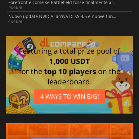
Forefront è come se Battlefield fosse finalmente arrivato in VR
29/04/26
Nuovo update NVIDIA: arriva DLSS 4.5 e nuove funzionalità
01/04/26
Featuring a total prize pool of
1,000 USDT
for the
top 10 players
on the
leaderboard.
4 WAYS TO WIN BIG!