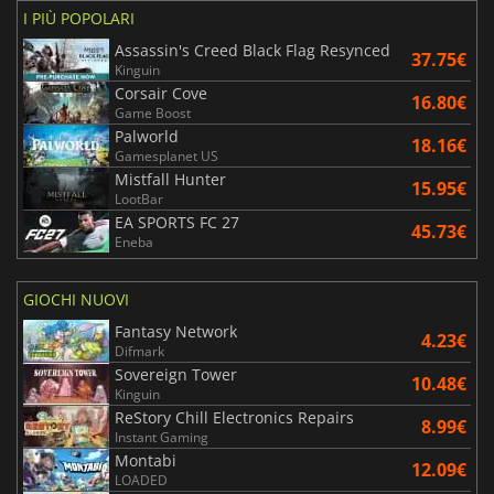
I PIÙ POPOLARI
Assassin's Creed Black Flag Resynced
37.75€
Kinguin
Corsair Cove
16.80€
Game Boost
Palworld
18.16€
Gamesplanet US
Mistfall Hunter
15.95€
LootBar
EA SPORTS FC 27
45.73€
Eneba
GIOCHI NUOVI
Fantasy Network
4.23€
Difmark
Sovereign Tower
10.48€
Kinguin
ReStory Chill Electronics Repairs
8.99€
Instant Gaming
Montabi
12.09€
LOADED