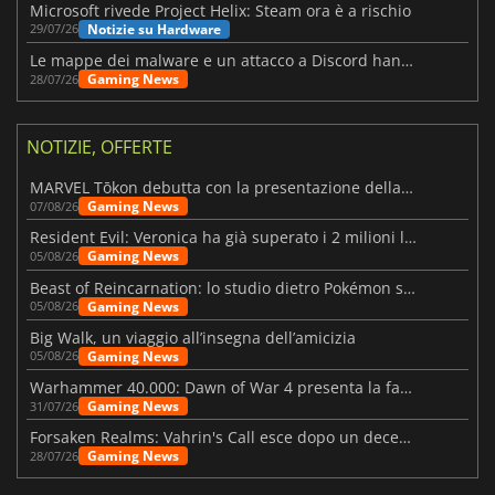
Microsoft rivede Project Helix: Steam ora è a rischio
Notizie su Hardware
29/07/26
Le mappe dei malware e un attacco a Discord hanno colpito Meccha Chameleon
Gaming News
28/07/26
NOTIZIE, OFFERTE
MARVEL Tōkon debutta con la presentazione della roadmap per il primo anno
Gaming News
07/08/26
Resident Evil: Veronica ha già superato i 2 milioni liste dei desideri
Gaming News
05/08/26
Beast of Reincarnation: lo studio dietro Pokémon su una nuova strada
Gaming News
05/08/26
Big Walk, un viaggio all’insegna dell’amicizia
Gaming News
05/08/26
Warhammer 40.000: Dawn of War 4 presenta la fazione dei Necron
Gaming News
31/07/26
Forsaken Realms: Vahrin's Call esce dopo un decennio di sviluppo
Gaming News
28/07/26