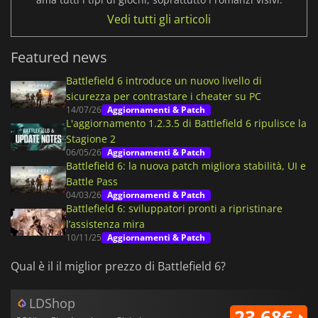
Vedi tutti gli articoli
Featured news
Battlefield 6 introduce un nuovo livello di
sicurezza per contrastare i cheater su PC
14/07/26
Aggiornamenti & Patch
L'aggiornamento 1.2.3.5 di Battlefield 6 ripulisce la
Stagione 2
06/05/26
Aggiornamenti & Patch
Battlefield 6: la nuova patch migliora stabilità, UI e
Battle Pass
04/03/26
Aggiornamenti & Patch
Battlefield 6: sviluppatori pronti a ripristinare
l’assistenza mira
10/11/25
Aggiornamenti & Patch
Qual è il il miglior prezzo di Battlefield 6?
LDShop
23.68€