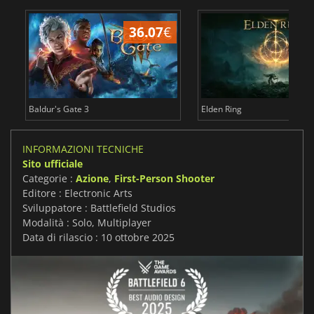
36.07
€
2
Baldur's Gate 3
Elden Ring
INFORMAZIONI TECNICHE
Sito ufficiale
Categorie :
Azione
,
First-Person Shooter
Editore : Electronic Arts
Sviluppatore : Battlefield Studios
Modalità : Solo, Multiplayer
Data di rilascio : 10 ottobre 2025