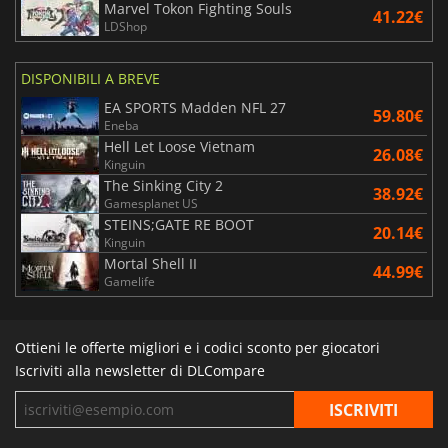
Marvel Tokon Fighting Souls
41.22€
LDShop
DISPONIBILI A BREVE
EA SPORTS Madden NFL 27
59.80€
Eneba
Hell Let Loose Vietnam
26.08€
Kinguin
The Sinking City 2
38.92€
Gamesplanet US
STEINS;GATE RE BOOT
20.14€
Kinguin
Mortal Shell II
44.99€
Gamelife
Ottieni le offerte migliori e i codici sconto per giocatori
Iscriviti alla newsletter di DLCompare