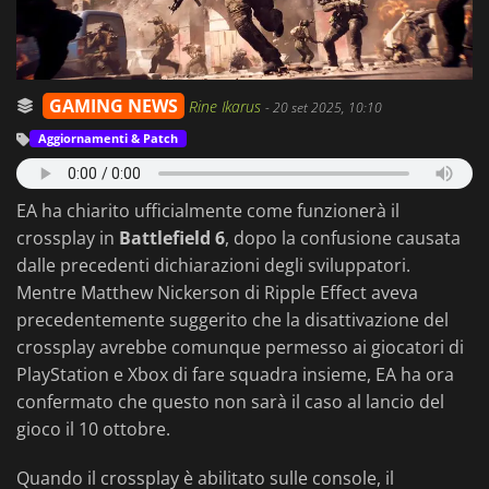
GAMING NEWS
Rine Ikarus
-
20 set 2025, 10:10
Aggiornamenti & Patch
EA ha chiarito ufficialmente come funzionerà il
crossplay in
Battlefield 6
, dopo la confusione causata
dalle precedenti dichiarazioni degli sviluppatori.
Mentre Matthew Nickerson di Ripple Effect aveva
precedentemente suggerito che la disattivazione del
crossplay avrebbe comunque permesso ai giocatori di
PlayStation e Xbox di fare squadra insieme, EA ha ora
confermato che questo non sarà il caso al lancio del
gioco il 10 ottobre.
Quando il crossplay è abilitato sulle console, il