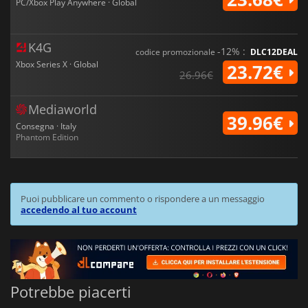
PC/Xbox Play Anywhere · Global
K4G
-12% :
codice promozionale
DLC12DEAL
Xbox Series X · Global
23.72€
26.96€
Mediaworld
39.96€
Consegna · Italy
Phantom Edition
Puoi pubblicare un commento o rispondere a un messaggio
accedendo al tuo account
Potrebbe piacerti