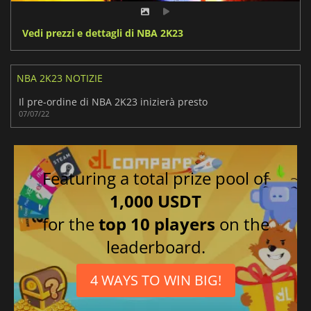
Vedi prezzi e dettagli di NBA 2K23
NBA 2K23 NOTIZIE
Il pre-ordine di NBA 2K23 inizierà presto
07/07/22
Featuring a total prize pool of
1,000 USDT
for the
top 10 players
on the
leaderboard.
4 WAYS TO WIN BIG!