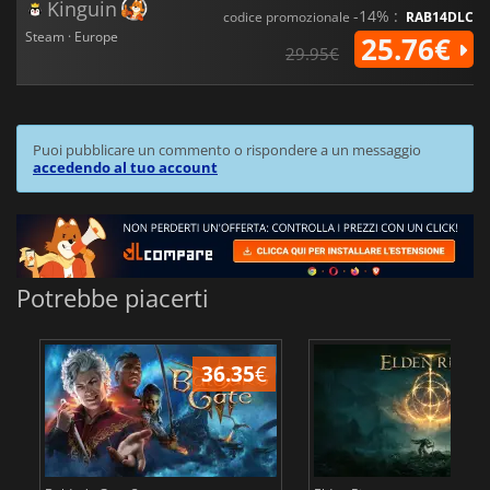
Kinguin
-14% :
codice promozionale
RAB14DLC
Steam · Europe
25.76€
29.95€
Puoi pubblicare un commento o rispondere a un messaggio
accedendo al tuo account
Potrebbe piacerti
36.35
€
2