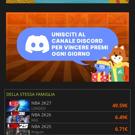
DELLA STESSA FAMIGLIA
NBA 2K27
49.59€
LOADED
NBA 2K26
6.49€
K4G
NBA 2K25
6.71€
Kinguin