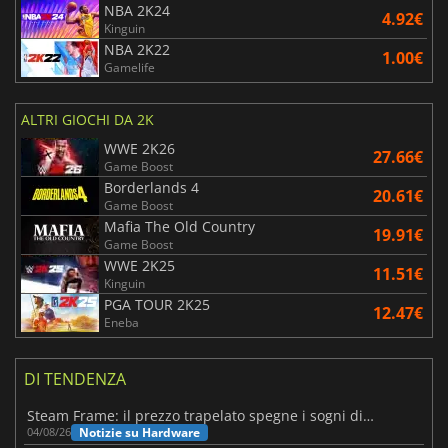
NBA 2K24
4.92€
Kinguin
NBA 2K22
1.00€
Gamelife
ALTRI GIOCHI DA 2K
WWE 2K26
27.66€
Game Boost
Borderlands 4
20.61€
Game Boost
Mafia The Old Country
19.91€
Game Boost
WWE 2K25
11.51€
Kinguin
PGA TOUR 2K25
12.47€
Eneba
DI TENDENZA
Steam Frame: il prezzo trapelato spegne i sogni di un VR economico
Notizie su Hardware
04/08/26