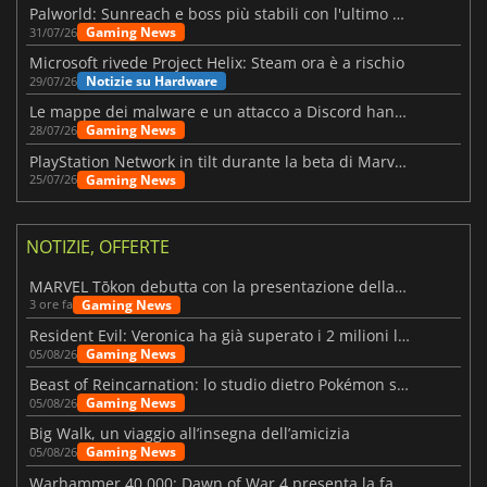
Palworld: Sunreach e boss più stabili con l'ultimo update
Gaming News
31/07/26
Microsoft rivede Project Helix: Steam ora è a rischio
Notizie su Hardware
29/07/26
Le mappe dei malware e un attacco a Discord hanno colpito Meccha Chameleon
Gaming News
28/07/26
PlayStation Network in tilt durante la beta di Marvel Tōkon
Gaming News
25/07/26
NOTIZIE, OFFERTE
MARVEL Tōkon debutta con la presentazione della roadmap per il primo anno
Gaming News
3 ore fa
Resident Evil: Veronica ha già superato i 2 milioni liste dei desideri
Gaming News
05/08/26
Beast of Reincarnation: lo studio dietro Pokémon su una nuova strada
Gaming News
05/08/26
Big Walk, un viaggio all’insegna dell’amicizia
Gaming News
05/08/26
Warhammer 40.000: Dawn of War 4 presenta la fazione dei Necron