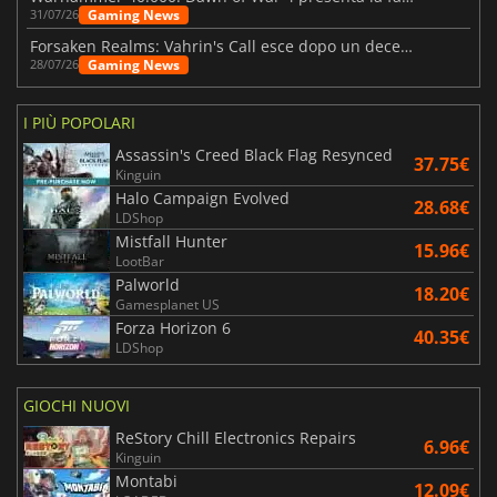
Gaming News
31/07/26
Forsaken Realms: Vahrin's Call esce dopo un decennio di sviluppo
Gaming News
28/07/26
I PIÙ POPOLARI
Assassin's Creed Black Flag Resynced
37.75€
Kinguin
Halo Campaign Evolved
28.68€
LDShop
Mistfall Hunter
15.96€
LootBar
Palworld
18.20€
Gamesplanet US
Forza Horizon 6
40.35€
LDShop
GIOCHI NUOVI
ReStory Chill Electronics Repairs
6.96€
Kinguin
Montabi
12.09€