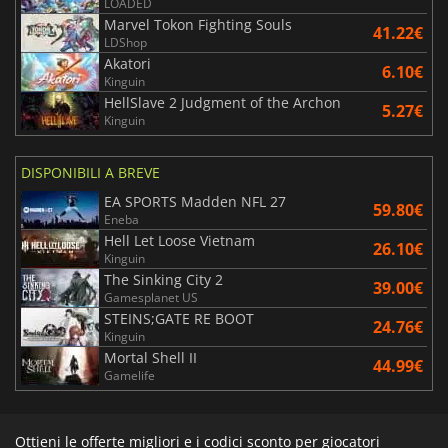
LOADED
Marvel Tokon Fighting Souls
41.22€
LDShop
Akatori
6.10€
Kinguin
HellSlave 2 Judgment of the Archon
5.27€
Kinguin
DISPONIBILI A BREVE
EA SPORTS Madden NFL 27
59.80€
Eneba
Hell Let Loose Vietnam
26.10€
Kinguin
The Sinking City 2
39.00€
Gamesplanet US
STEINS;GATE RE BOOT
24.76€
Kinguin
Mortal Shell II
44.99€
Gamelife
Ottieni le offerte migliori e i codici sconto per giocatori