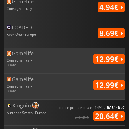
Gamelife
4.94€
Consegna · Italy
LOADED
8.69€
Xbox One · Europe
Gamelife
12.99€
Consegna · Italy
Usato
Gamelife
12.99€
Consegna · Italy
Usato
Kinguin
-14% :
codice promozionale
RAB14DLC
Nintendo Switch · Europe
20.64€
24.00€