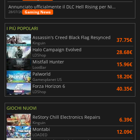
Annunciato ufficialmente il DLC Hell Rising per Nioh 3
Gaming News
28/07/26
I PIÙ POPOLARI
Assassin's Creed Black Flag Resynced
37.75€
Kinguin
Halo Campaign Evolved
28.68€
LDShop
Mistfall Hunter
15.96€
LootBar
Palworld
18.20€
Gamesplanet US
Forza Horizon 6
40.35€
LDShop
GIOCHI NUOVI
ReStory Chill Electronics Repairs
6.39€
Kinguin
Montabi
12.09€
LOADED