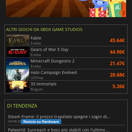
ALTRI GIOCHI DA XBOX GAME STUDIOS
Fable
45.64€
Eneba
Gears of War E Day
44.96€
Eneba
Minecraft Dungeons 2
21.47€
Eneba
Halo Campaign Evolved
28.68€
LDShop
33 Immortals
5.26€
Kinguin
DI TENDENZA
Steam Frame: il prezzo trapelato spegne i sogni di un VR economico
Notizie su Hardware
04/08/26
Palworld: Sunreach e boss più stabili con l'ultimo update