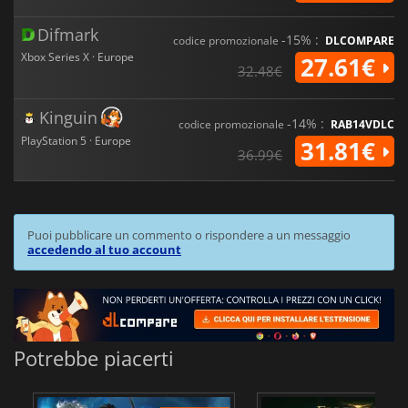
Difmark
-15% :
codice promozionale
DLCOMPARE
Xbox Series X · Europe
27.61€
32.48€
Kinguin
-14% :
codice promozionale
RAB14VDLC
PlayStation 5 · Europe
31.81€
36.99€
Puoi pubblicare un commento o rispondere a un messaggio
accedendo al tuo account
Potrebbe piacerti