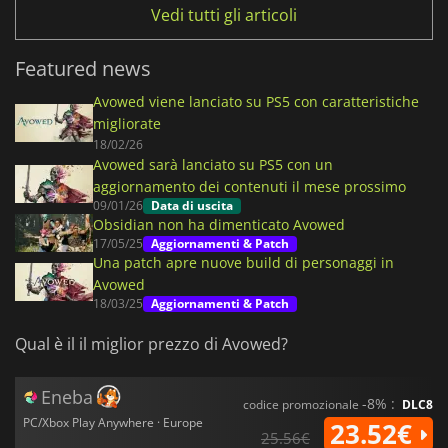
Vedi tutti gli articoli
Featured news
Avowed viene lanciato su PS5 con caratteristiche
migliorate
18/02/26
Avowed sarà lanciato su PS5 con un
aggiornamento dei contenuti il mese prossimo
09/01/26
Data di uscita
Obsidian non ha dimenticato Avowed
17/05/25
Aggiornamenti & Patch
Una patch apre nuove build di personaggi in
Avowed
18/03/25
Aggiornamenti & Patch
Qual è il il miglior prezzo di Avowed?
Eneba
-8% :
codice promozionale
DLC8
PC/Xbox Play Anywhere · Europe
23.52€
25.56€