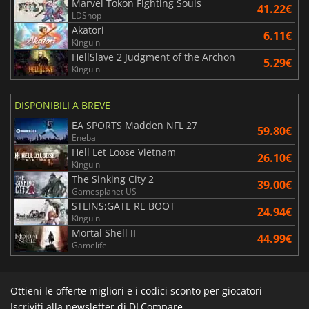
Marvel Tokon Fighting Souls
41.22€
LDShop
Akatori
6.11€
Kinguin
HellSlave 2 Judgment of the Archon
5.29€
Kinguin
DISPONIBILI A BREVE
EA SPORTS Madden NFL 27
59.80€
Eneba
Hell Let Loose Vietnam
26.10€
Kinguin
The Sinking City 2
39.00€
Gamesplanet US
STEINS;GATE RE BOOT
24.94€
Kinguin
Mortal Shell II
44.99€
Gamelife
Ottieni le offerte migliori e i codici sconto per giocatori
Iscriviti alla newsletter di DLCompare