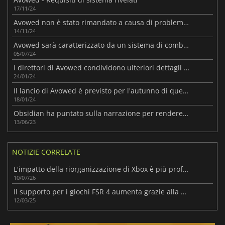
17/11/24
Avowed non è stato rimandato a causa di problemi di sviluppo.
14/11/24
Avowed sarà caratterizzato da un sistema di combattimento migliorato
05/07/24
I direttori di Avowed condividono ulteriori dettagli sul gioco
24/01/24
Il lancio di Avowed è previsto per l'autunno di quest'anno
18/01/24
Obsidian ha puntato sulla narrazione per rendere diverso Avowed
13/06/23
NOTIZIE CORRELATE
L'impatto della riorganizzazione di Xbox è più profondo di quanto sembri
10/07/26
Il supporto per i giochi FSR 4 aumenta grazie alla mod OptiScaler
12/03/25