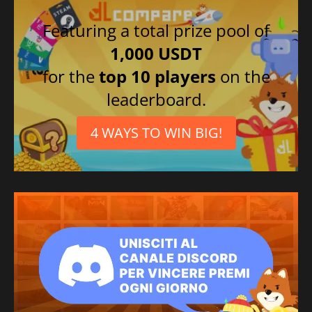
Featuring a total prize pool of
1,000 USDT
for the
top 10 players
on the
leaderboard.
4 WAYS TO WIN BIG!