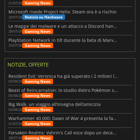
Gaming News
31/07/26
Microsoft rivede Project Helix: Steam ora è a rischio
Notizie su Hardware
29/07/26
Le mappe dei malware e un attacco a Discord hanno colpito Meccha Chameleon
Gaming News
28/07/26
PlayStation Network in tilt durante la beta di Marvel Tōkon
Gaming News
25/07/26
NOTIZIE, OFFERTE
Resident Evil: Veronica ha già superato i 2 milioni liste dei desideri
Gaming News
05/08/26
Beast of Reincarnation: lo studio dietro Pokémon su una nuova strada
Gaming News
05/08/26
Big Walk, un viaggio all’insegna dell’amicizia
Gaming News
05/08/26
Warhammer 40.000: Dawn of War 4 presenta la fazione dei Necron
Gaming News
31/07/26
Forsaken Realms: Vahrin's Call esce dopo un decennio di sviluppo
Gaming News
28/07/26