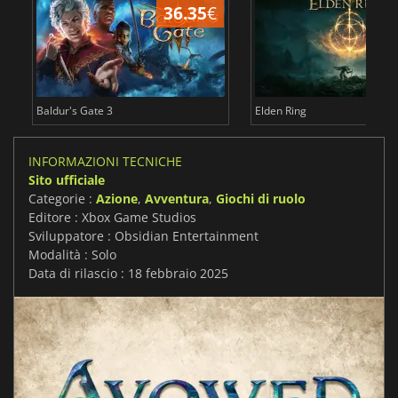
36.35
€
2
Baldur's Gate 3
Elden Ring
INFORMAZIONI TECNICHE
Sito ufficiale
Categorie :
Azione
,
Avventura
,
Giochi di ruolo
Editore : Xbox Game Studios
Sviluppatore : Obsidian Entertainment
Modalità : Solo
Data di rilascio : 18 febbraio 2025