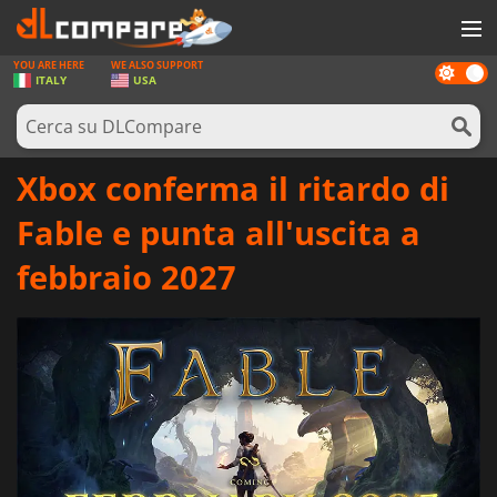
YOU ARE HERE
WE ALSO SUPPORT
Dark
GIOCHI
ITALY
USA
mode
PREPAGATE
SOFTWARE
Xbox conferma il ritardo di
REWARDS
Fable e punta all'uscita a
HARDWARE
febbraio 2027
NOTIZIE
ACCEDI O REGISTRATI