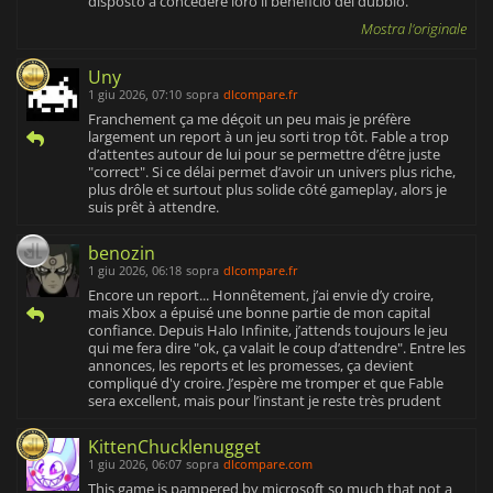
disposto a concedere loro il beneficio del dubbio.
Mostra l'originale
Uny
1 giu 2026, 07:10
sopra
dlcompare.fr
Franchement ça me déçoit un peu mais je préfère
largement un report à un jeu sorti trop tôt. Fable a trop
d’attentes autour de lui pour se permettre d’être juste
"correct". Si ce délai permet d’avoir un univers plus riche,
plus drôle et surtout plus solide côté gameplay, alors je
suis prêt à attendre.
benozin
1 giu 2026, 06:18
sopra
dlcompare.fr
Encore un report... Honnêtement, j’ai envie d’y croire,
mais Xbox a épuisé une bonne partie de mon capital
confiance. Depuis Halo Infinite, j’attends toujours le jeu
qui me fera dire "ok, ça valait le coup d’attendre". Entre les
annonces, les reports et les promesses, ça devient
compliqué d'y croire. J’espère me tromper et que Fable
sera excellent, mais pour l’instant je reste très prudent
KittenChucklenugget
1 giu 2026, 06:07
sopra
dlcompare.com
This game is pampered by microsoft so much that not a