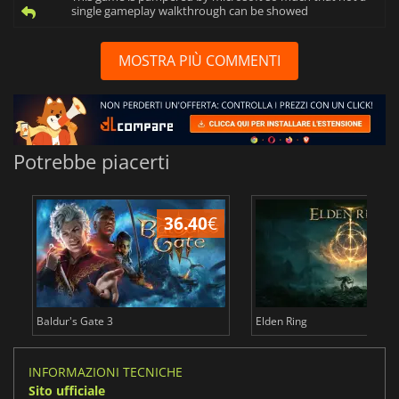
single gameplay walkthrough can be showed
MOSTRA PIÙ COMMENTI
Potrebbe piacerti
36.40
€
2
Baldur's Gate 3
Elden Ring
INFORMAZIONI TECNICHE
Sito ufficiale