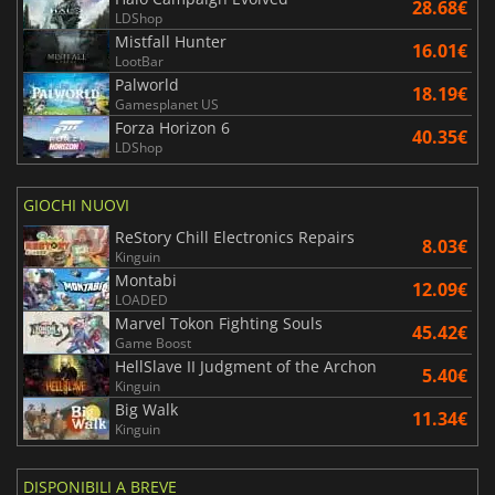
28.68€
LDShop
Mistfall Hunter
16.01€
LootBar
Palworld
18.19€
Gamesplanet US
Forza Horizon 6
40.35€
LDShop
GIOCHI NUOVI
ReStory Chill Electronics Repairs
8.03€
Kinguin
Montabi
12.09€
LOADED
Marvel Tokon Fighting Souls
45.42€
Game Boost
HellSlave II Judgment of the Archon
5.40€
Kinguin
Big Walk
11.34€
Kinguin
DISPONIBILI A BREVE