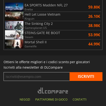
EA SPORTS Madden NFL 27
59.80€
Eneba
Hell Let Loose Vietnam
26.10€
Kinguin
The Sinking City 2
38.98€
Gamesplanet US
STEINS;GATE RE BOOT
53.99€
Steam
Mortal Shell II
44.99€
Gamelife
Ottieni le offerte migliori e i codici sconto per giocatori
Iscriviti alla newsletter di DLCompare
NEGOZI
PIATTAFORME DI GIOCO
CONTATTI