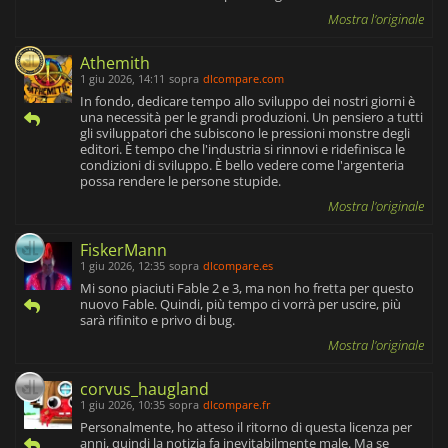
Mostra l'originale
Athemith
1 giu 2026, 14:11
sopra
dlcompare.com
In fondo, dedicare tempo allo sviluppo dei nostri giorni è
una necessità per le grandi produzioni. Un pensiero a tutti
gli sviluppatori che subiscono le pressioni monstre degli
editori. È tempo che l'industria si rinnovi e ridefinisca le
condizioni di sviluppo. È bello vedere come l'argenteria
possa rendere le persone stupide.
Mostra l'originale
FiskerMann
1 giu 2026, 12:35
sopra
dlcompare.es
Mi sono piaciuti Fable 2 e 3, ma non ho fretta per questo
nuovo Fable. Quindi, più tempo ci vorrà per uscire, più
sarà rifinito e privo di bug.
Mostra l'originale
corvus_haugland
1 giu 2026, 10:35
sopra
dlcompare.fr
Personalmente, ho atteso il ritorno di questa licenza per
anni, quindi la notizia fa inevitabilmente male. Ma se