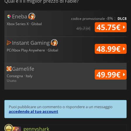
Qual è il il miglior prezzo di Fable?
Eneba
-8% :
codice promozionale
DLC8
Xbox Series X · Global
45.75€
49.73€
Instant Gaming
48.99€
PC/Xbox Play Anywhere · Global
Gamelife
49.99€
Consegna · Italy
Usato
Puoi pubblicare un commento o rispondere a un messaggio
accedendo al tuo account
gennyshark