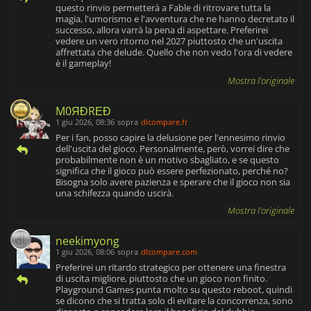
questo rinvio permetterà a Fable di ritrovare tutta la
magia, l'umorismo e l'avventura che ne hanno decretato il
successo, allora varrà la pena di aspettare. Preferirei
vedere un vero ritorno nel 2027 piuttosto che un'uscita
affrettata che delude. Quello che non vedo l'ora di vedere
è il gameplay!
Mostra l'originale
M0ЯĐRΕĐ
1 giu 2026, 08:36
sopra
dlcompare.fr
Per i fan, posso capire la delusione per l'ennesimo rinvio
dell'uscita del gioco. Personalmente, però, vorrei dire che
probabilmente non è un motivo sbagliato, e se questo
significa che il gioco può essere perfezionato, perché no?
Bisogna solo avere pazienza e sperare che il gioco non sia
una schifezza quando uscirà.
Mostra l'originale
neekimyong
1 giu 2026, 08:06
sopra
dlcompare.com
Preferirei un ritardo strategico per ottenere una finestra
di uscita migliore, piuttosto che un gioco non finito.
Playground Games punta molto su questo reboot, quindi
se dicono che si tratta solo di evitare la concorrenza, sono