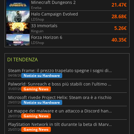
Minecraft Dungeons 2
21.47€
Eneba
Halo Campaign Evolved
28.68€
LDShop
33 Immortals
5.26€
Kinguin
Forza Horizon 6
40.35€
LDShop
DI TENDENZA
Steam Frame: il prezzo trapelato spegne i sogni di un VR economico
Notizie su Hardware
04/08/26
Palworld: Sunreach e boss più stabili con l'ultimo update
Gaming News
31/07/26
Microsoft rivede Project Helix: Steam ora è a rischio
Notizie su Hardware
29/07/26
Le mappe dei malware e un attacco a Discord hanno colpito Meccha Chameleon
Gaming News
28/07/26
PlayStation Network in tilt durante la beta di Marvel Tōkon
Gaming News
25/07/26