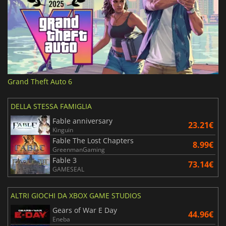
Grand Theft Auto 6
DELLA STESSA FAMIGLIA
Fable anniversary
23.21€
Kinguin
Fable The Lost Chapters
8.99€
GreenmanGaming
Fable 3
73.14€
GAMESEAL
ALTRI GIOCHI DA XBOX GAME STUDIOS
Gears of War E Day
44.96€
Eneba