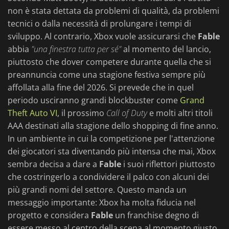
non è stata dettata da problemi di qualità, da problemi
tecnici o dalla necessità di prolungare i tempi di
sviluppo. Al contrario, Xbox vuole assicurarsi che
Fable
abbia
"una finestra tutta per sé"
al momento del lancio,
piuttosto che dover competere durante quella che si
preannuncia come una stagione festiva sempre più
affollata alla fine del 2026. Si prevede che in quel
periodo usciranno grandi blockbuster come
Grand
Theft Auto VI
, il prossimo
Call of Duty
e molti altri titoli
AAA destinati alla stagione dello shopping di fine anno.
In un ambiente in cui la competizione per l'attenzione
dei giocatori sta diventando più intensa che mai, Xbox
sembra decisa a dare a
Fable
i suoi riflettori piuttosto
che costringerlo a condividere il palco con alcuni dei
più grandi nomi del settore. Questo manda un
messaggio importante: Xbox ha molta fiducia nel
progetto e considera
Fable
un franchise degno di
essere messo al centro della scena al momento giusto.