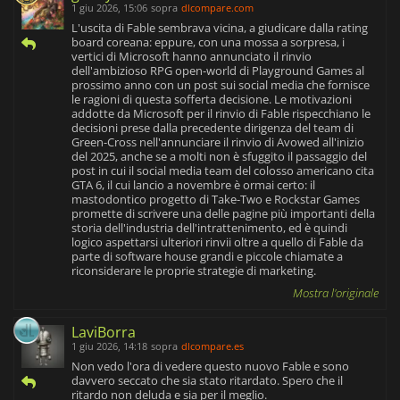
1 giu 2026, 15:06
sopra
dlcompare.com
L'uscita di Fable sembrava vicina, a giudicare dalla rating
board coreana: eppure, con una mossa a sorpresa, i
vertici di Microsoft hanno annunciato il rinvio
dell'ambizioso RPG open-world di Playground Games al
prossimo anno con un post sui social media che fornisce
le ragioni di questa sofferta decisione. Le motivazioni
addotte da Microsoft per il rinvio di Fable rispecchiano le
decisioni prese dalla precedente dirigenza del team di
Green-Cross nell'annunciare il rinvio di Avowed all'inizio
del 2025, anche se a molti non è sfuggito il passaggio del
post in cui il social media team del colosso americano cita
GTA 6, il cui lancio a novembre è ormai certo: il
mastodontico progetto di Take-Two e Rockstar Games
promette di scrivere una delle pagine più importanti della
storia dell'industria dell'intrattenimento, ed è quindi
logico aspettarsi ulteriori rinvii oltre a quello di Fable da
parte di software house grandi e piccole chiamate a
riconsiderare le proprie strategie di marketing.
Mostra l'originale
LaviBorra
1 giu 2026, 14:18
sopra
dlcompare.es
Non vedo l'ora di vedere questo nuovo Fable e sono
davvero seccato che sia stato ritardato. Spero che il
ritardo non deluda e sia per il meglio.