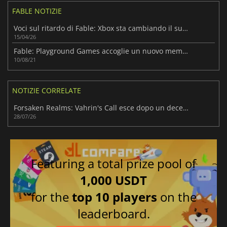
FABLE NOTIZIE
Voci sul ritardo di Fable: Xbox sta cambiando il suo piano di lancio?
15/04/26
Fable: Playground Games accoglie un nuovo membro del team
10/08/21
NOTIZIE CORRELATE
Forsaken Realms: Vahrin's Call esce dopo un decennio di sviluppo
28/07/26
Featuring a total prize pool of
1,000 USDT
for the
top 10 players
on the
leaderboard.