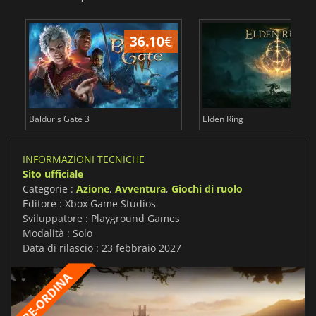
36.10
€
2
Baldur's Gate 3
Elden Ring
INFORMAZIONI TECNICHE
Sito ufficiale
Categorie :
Azione
,
Avventura
,
Giochi di ruolo
Editore : Xbox Game Studios
Sviluppatore : Playground Games
Modalità : Solo
Data di rilascio : 23 febbraio 2027