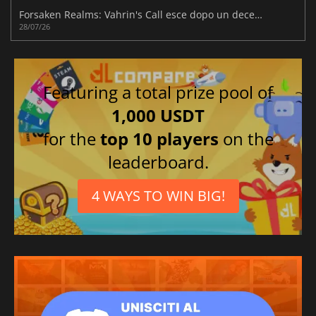
Forsaken Realms: Vahrin's Call esce dopo un decennio di sviluppo
28/07/26
Featuring a total prize pool of
1,000 USDT
for the
top 10 players
on the
leaderboard.
4 WAYS TO WIN BIG!