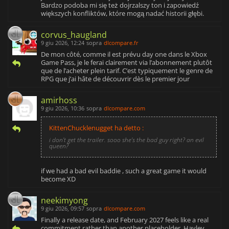
Bardzo podoba mi się też dojrzalszy ton i zapowiedź
większych konfliktów, które mogą nadać historii głębi.
corvus_haugland
9 giu 2026, 12:24
sopra
dlcompare.fr
De mon côté, comme il est prévu day one dans le Xbox
Game Pass, je le ferai clairement via l’abonnement plutôt
que de l’acheter plein tarif. C’est typiquement le genre de
RPG que j’ai hâte de découvrir dès le premier jour
amirhoss
9 giu 2026, 10:36
sopra
dlcompare.com
KittenChucklenugget ha detto :
i don't get the trailer. sooo she's the bad guy right? an evil
queen?
if we had a bad evil baddie , such a great game it would
become XD
neekimyong
9 giu 2026, 09:57
sopra
dlcompare.com
Finally a release date, and February 2027 feels like a real
commitment rather than another placeholder. Hayley