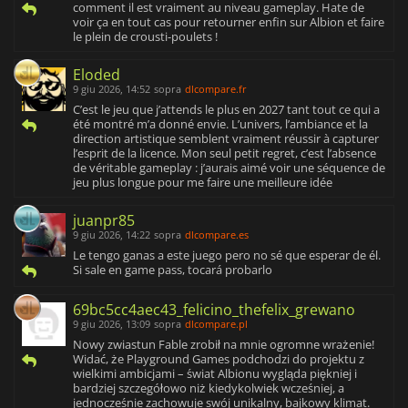
comment il est vraiment au niveau gameplay. Hate de
voir ça en tout cas pour retourner enfin sur Albion et faire
le plein de crousti-poulets !
Eloded
9 giu 2026, 14:52
sopra
dlcompare.fr
C’est le jeu que j’attends le plus en 2027 tant tout ce qui a
été montré m’a donné envie. L’univers, l’ambiance et la
direction artistique semblent vraiment réussir à capturer
l’esprit de la licence. Mon seul petit regret, c’est l’absence
de véritable gameplay : j’aurais aimé voir une séquence de
jeu plus longue pour me faire une meilleure idée
juanpr85
9 giu 2026, 14:22
sopra
dlcompare.es
Le tengo ganas a este juego pero no sé que esperar de él.
Si sale en game pass, tocará probarlo
69bc5cc4aec43_felicino_thefelix_grewano
9 giu 2026, 13:09
sopra
dlcompare.pl
Nowy zwiastun Fable zrobił na mnie ogromne wrażenie!
Widać, że Playground Games podchodzi do projektu z
wielkimi ambicjami – świat Albionu wygląda piękniej i
bardziej szczegółowo niż kiedykolwiek wcześniej, a
jednocześnie zachowuje swój unikalny, bajkowy klimat.