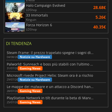
Eneba
Halo Campaign Evolved
28.68€
LDShop
33 Immortals
5.26€
Kinguin
Forza Horizon 6
40.35€
LDShop
DI TENDENZA
Steam Frame: il prezzo trapelato spegne i sogni di un VR economico
Notizie su Hardware
04/08/26
Palworld: Sunreach e boss più stabili con l'ultimo update
Gaming News
31/07/26
Microsoft rivede Project Helix: Steam ora è a rischio
Notizie su Hardware
29/07/26
Le mappe dei malware e un attacco a Discord hanno colpito Meccha Chameleon
Gaming News
28/07/26
PlayStation Network in tilt durante la beta di Marvel Tōkon
Gaming News
25/07/26