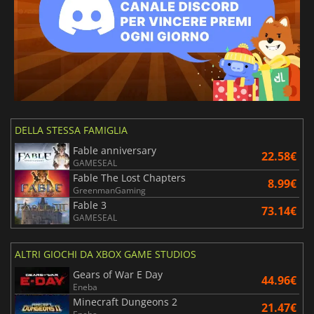
DELLA STESSA FAMIGLIA
Fable anniversary
22.58€
GAMESEAL
Fable The Lost Chapters
8.99€
GreenmanGaming
Fable 3
73.14€
GAMESEAL
ALTRI GIOCHI DA XBOX GAME STUDIOS
Gears of War E Day
44.96€
Eneba
Minecraft Dungeons 2
21.47€