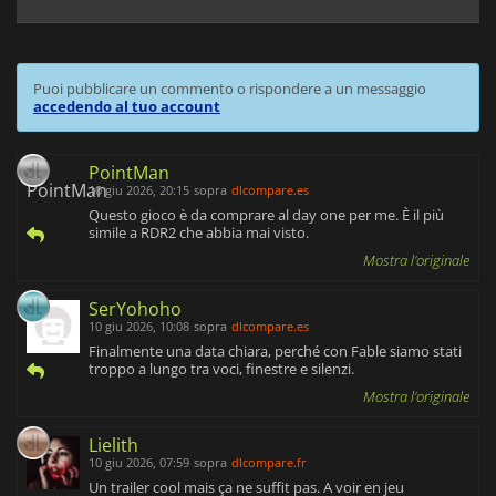
Puoi pubblicare un commento o rispondere a un messaggio
accedendo al tuo account
PointMan
10 giu 2026, 20:15
sopra
dlcompare.es
Questo gioco è da comprare al day one per me. È il più
simile a RDR2 che abbia mai visto.
Mostra l'originale
SerYohoho
10 giu 2026, 10:08
sopra
dlcompare.es
Finalmente una data chiara, perché con Fable siamo stati
troppo a lungo tra voci, finestre e silenzi.
Mostra l'originale
Lielith
10 giu 2026, 07:59
sopra
dlcompare.fr
Un trailer cool mais ça ne suffit pas. A voir en jeu