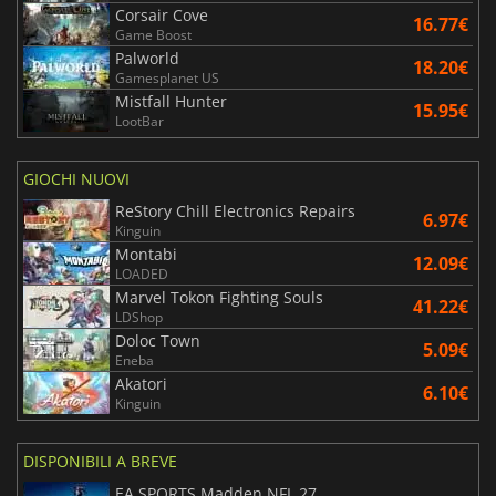
Corsair Cove
16.77€
Game Boost
Palworld
18.20€
Gamesplanet US
Mistfall Hunter
15.95€
LootBar
GIOCHI NUOVI
ReStory Chill Electronics Repairs
6.97€
Kinguin
Montabi
12.09€
LOADED
Marvel Tokon Fighting Souls
41.22€
LDShop
Doloc Town
5.09€
Eneba
Akatori
6.10€
Kinguin
DISPONIBILI A BREVE
EA SPORTS Madden NFL 27