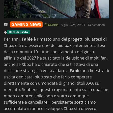
GAMING NEWS
Cleonidas
-
9 giu 2026, 20:33
- 14 commenti
Data di uscita
Per anni,
Fable
è rimasto uno dei progetti più attesi di
Xbox, oltre a essere uno dei più pazientemente attesi
dalla comunità. L'ultimo spostamento del gioco
all'inizio del 2027 ha suscitato la delusione di molti fan,
anche se Xbox ha dichiarato che si trattava di una
decisione strategica volta a dare a
Fable
una finestra di
uscita dedicata, piuttosto che farlo competere
direttamente con un'ondata di grandi titoli AAA sul
mercato. Sebbene questo ragionamento sia in qualche
modo comprensibile, non è stato comunque
sufficiente a cancellare il persistente scetticismo
accumulato in anni di sviluppo: Xbox sta davvero