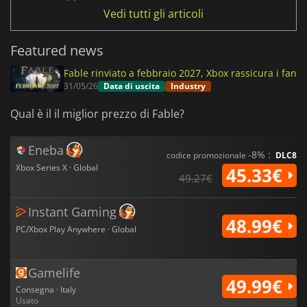
Vedi tutti gli articoli
Featured news
Fable rinviato a febbraio 2027, Xbox rassicura i fan
31/05/26
Data di uscita
Industry
Qual è il il miglior prezzo di Fable?
Eneba
-8% :
codice promozionale
DLC8
Xbox Series X · Global
45.33€
49.27€
Instant Gaming
48.99€
PC/Xbox Play Anywhere · Global
Gamelife
49.99€
Consegna · Italy
Usato