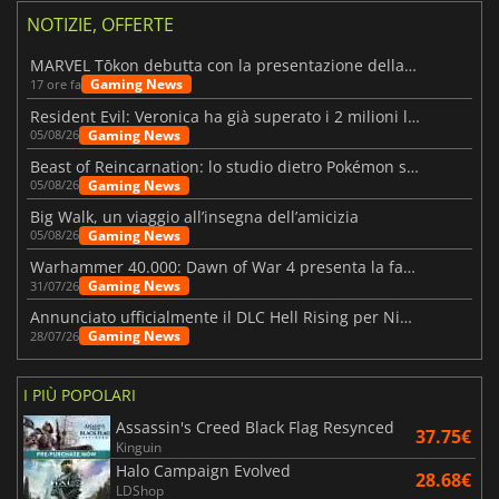
NOTIZIE, OFFERTE
MARVEL Tōkon debutta con la presentazione della roadmap per il primo anno
Gaming News
17 ore fa
Resident Evil: Veronica ha già superato i 2 milioni liste dei desideri
Gaming News
05/08/26
Beast of Reincarnation: lo studio dietro Pokémon su una nuova strada
Gaming News
05/08/26
Big Walk, un viaggio all’insegna dell’amicizia
Gaming News
05/08/26
Warhammer 40.000: Dawn of War 4 presenta la fazione dei Necron
Gaming News
31/07/26
Annunciato ufficialmente il DLC Hell Rising per Nioh 3
Gaming News
28/07/26
I PIÙ POPOLARI
Assassin's Creed Black Flag Resynced
37.75€
Kinguin
Halo Campaign Evolved
28.68€
LDShop