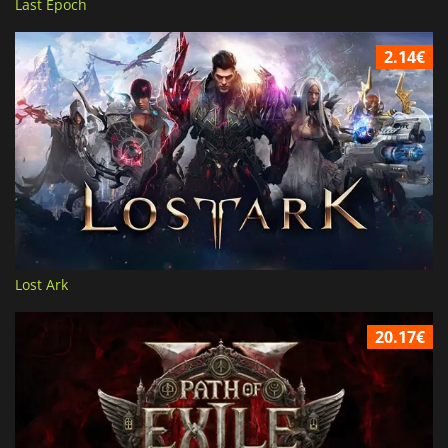
Last Epoch
2.14€
Lost Ark
20.17€