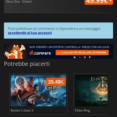
49.99€
Xbox One · Global
Puoi pubblicare un commento o rispondere a un messaggio
accedendo al tuo account
Potrebbe piacerti
35.48
€
2
Baldur's Gate 3
Elden Ring