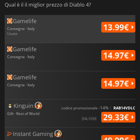
Qual è il il miglior prezzo di Diablo 4?
Gamelife
13.99€
Consegna · Italy
Usato
Gamelife
14.97€
Consegna · Italy
Gamelife
14.97€
Consegna · Italy
Kinguin
-14% :
codice promozionale
RAB14VDLC
Gift · Rest of World
29.33€
34.10€
Instant Gaming