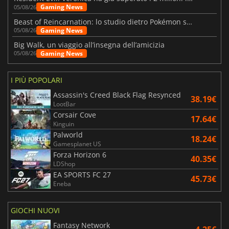
Gaming News
05/08/26
Beast of Reincarnation: lo studio dietro Pokémon su una nuova strada
Gaming News
05/08/26
Big Walk, un viaggio all’insegna dell’amicizia
Gaming News
05/08/26
I PIÙ POPOLARI
Assassin's Creed Black Flag Resynced
38.19€
LootBar
Corsair Cove
17.64€
Kinguin
Palworld
18.24€
Gamesplanet US
Forza Horizon 6
40.35€
LDShop
EA SPORTS FC 27
45.73€
Eneba
GIOCHI NUOVI
Fantasy Network