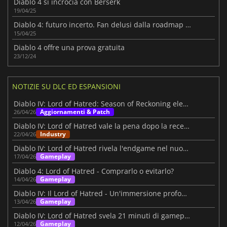
Diablo 4 si incrocia con Berserk
19/04/25
Diablo 4: futuro incerto. Fan delusi dalla roadmap 2025
15/04/25
Diablo 4 offre una prova gratuita
23/12/24
NOTIZIE SU DLC ED ESPANSIONI
Diablo IV: Lord of Hatred: Season of Reckoning eleva l'esperienza
Aggiornamenti & Patch
26/04/26
Diablo IV: Lord of Hatred vale la pena dopo la recensione di IGN?
Industry
22/04/26
Diablo IV: Lord of Hatred rivela l'endgame nel nuovo video di IGN First
Gameplay
17/04/26
Diablo 4: Lord of Hatred - Comprarlo o evitarlo?
Gameplay
14/04/26
Diablo IV: Il Lord of Hatred - Un'immersione profonda nella Storia
Gameplay
13/04/26
Diablo IV: Lord of Hatred svela 21 minuti di gameplay di Skovos
Gameplay
12/04/26