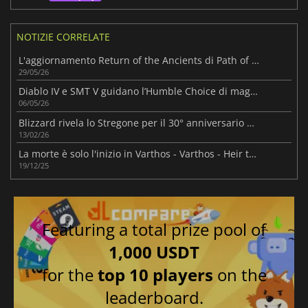
NOTIZIE CORRELATE
L'aggiornamento Return of the Ancients di Path of Exile 2 ha un aspetto massiccio
29/05/26
Diablo IV e SMT V guidano l’Humble Choice di maggio 2026
06/05/26
Blizzard rivela lo Stregone per il 30° anniversario di Diablo
13/02/26
La morte è solo l'inizio in Varthos - Varthos - Heir to the Throne
19/12/25
Featuring a total prize pool of
1,000 USDT
for the
top 10 players
on the
leaderboard.