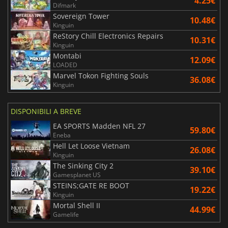
4.25€
Difmark
Sovereign Tower
10.48€
Kinguin
ReStory Chill Electronics Repairs
10.31€
Kinguin
Montabi
12.09€
LOADED
Marvel Tokon Fighting Souls
36.08€
Kinguin
DISPONIBILI A BREVE
EA SPORTS Madden NFL 27
59.80€
Eneba
Hell Let Loose Vietnam
26.08€
Kinguin
The Sinking City 2
39.10€
Gamesplanet US
STEINS;GATE RE BOOT
19.22€
Kinguin
Mortal Shell II
44.99€
Gamelife