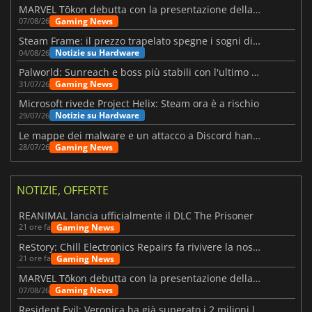
MARVEL Tōkon debutta con la presentazione della roadmap per il primo anno
Gaming News
07/08/26
Steam Frame: il prezzo trapelato spegne i sogni di un VR economico
Notizie su Hardware
04/08/26
Palworld: Sunreach e boss più stabili con l'ultimo update
Gaming News
31/07/26
Microsoft rivede Project Helix: Steam ora è a rischio
Notizie su Hardware
29/07/26
Le mappe dei malware e un attacco a Discord hanno colpito Meccha Chameleon
Gaming News
28/07/26
NOTIZIE, OFFERTE
REANIMAL lancia ufficialmente il DLC The Prisoner
Gaming News
21 ore fa
ReStory: Chill Electronics Repairs fa rivivere la nostalgia degli anni 2000
Gaming News
21 ore fa
MARVEL Tōkon debutta con la presentazione della roadmap per il primo anno
Gaming News
07/08/26
Resident Evil: Veronica ha già superato i 2 milioni liste dei desideri