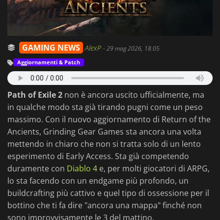
GAMING NEWS
AlexP
-
29 mag 2026, 18:05
Aggiornamenti & Patch
Path of Exile 2
non è ancora uscito ufficialmente, ma
in qualche modo sta già tirando pugni come un peso
massimo. Con il nuovo aggiornamento di Return of the
Ancients, Grinding Gear Games sta ancora una volta
mettendo in chiaro che non si tratta solo di un lento
esperimento di Early Access. Sta già competendo
duramente con
Diablo 4
e, per molti giocatori di ARPG,
lo sta facendo con un endgame più profondo, un
buildcrafting più cattivo e quel tipo di ossessione per il
bottino che ti fa dire "ancora una mappa" finché non
sono improvvisamente le 3 del mattino.