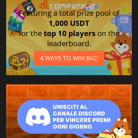
Featuring a total prize pool of
1,000 USDT
for the
top 10 players
on the
leaderboard.
4 WAYS TO WIN BIG!