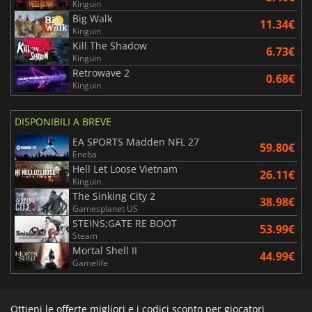
Kinguin
Big Walk
11.34€
Kinguin
Kill The Shadow
6.73€
Kinguin
Retrowave 2
0.68€
Kinguin
DISPONIBILI A BREVE
EA SPORTS Madden NFL 27
59.80€
Eneba
Hell Let Loose Vietnam
26.11€
Kinguin
The Sinking City 2
38.98€
Gamesplanet US
STEINS;GATE RE BOOT
53.99€
Steam
Mortal Shell II
44.99€
Gamelife
Ottieni le offerte migliori e i codici sconto per giocatori