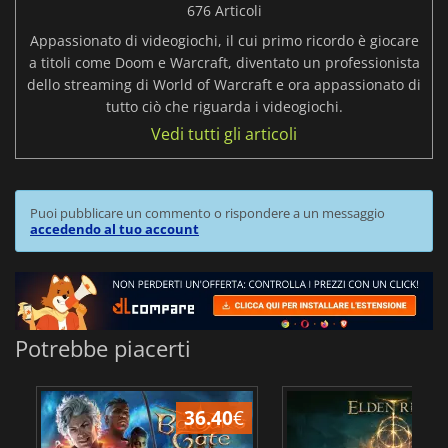
676 Articoli
Appassionato di videogiochi, il cui primo ricordo è giocare
a titoli come Doom e Warcraft, diventato un professionista
dello streaming di World of Warcraft e ora appassionato di
tutto ciò che riguarda i videogiochi.
Vedi tutti gli articoli
Puoi pubblicare un commento o rispondere a un messaggio
accedendo al tuo account
Potrebbe piacerti
36.40
€
2