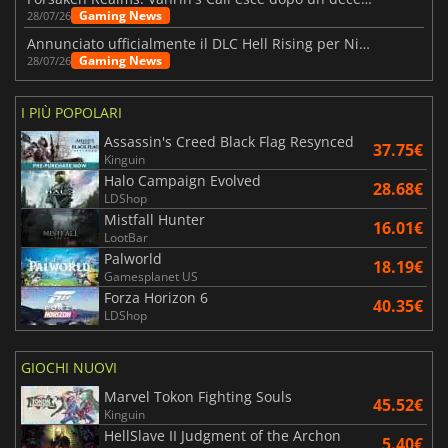
Gaming News
28/07/26
Annunciato ufficialmente il DLC Hell Rising per Nioh 3
Gaming News
28/07/26
I PIÙ POPOLARI
Assassin's Creed Black Flag Resynced
37.75€
Kinguin
Halo Campaign Evolved
28.68€
LDShop
Mistfall Hunter
16.01€
LootBar
Palworld
18.19€
Gamesplanet US
Forza Horizon 6
40.35€
LDShop
GIOCHI NUOVI
Marvel Tokon Fighting Souls
45.52€
Kinguin
HellSlave II Judgment of the Archon
5.40€