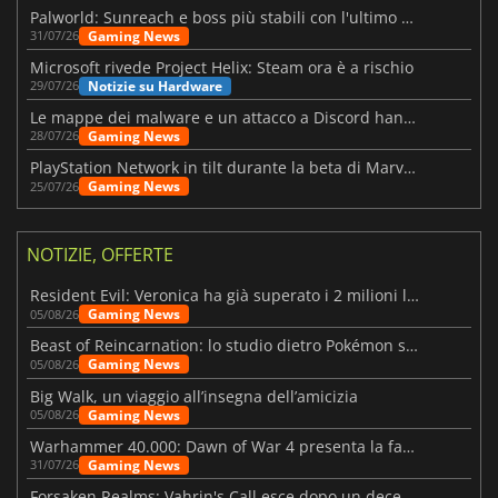
Palworld: Sunreach e boss più stabili con l'ultimo update
Gaming News
31/07/26
Microsoft rivede Project Helix: Steam ora è a rischio
Notizie su Hardware
29/07/26
Le mappe dei malware e un attacco a Discord hanno colpito Meccha Chameleon
Gaming News
28/07/26
PlayStation Network in tilt durante la beta di Marvel Tōkon
Gaming News
25/07/26
NOTIZIE, OFFERTE
Resident Evil: Veronica ha già superato i 2 milioni liste dei desideri
Gaming News
05/08/26
Beast of Reincarnation: lo studio dietro Pokémon su una nuova strada
Gaming News
05/08/26
Big Walk, un viaggio all’insegna dell’amicizia
Gaming News
05/08/26
Warhammer 40.000: Dawn of War 4 presenta la fazione dei Necron
Gaming News
31/07/26
Forsaken Realms: Vahrin's Call esce dopo un decennio di sviluppo