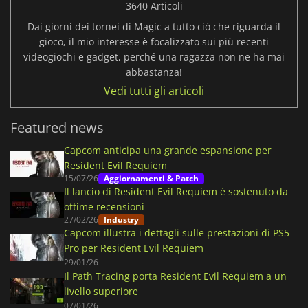
3640 Articoli
Dai giorni dei tornei di Magic a tutto ciò che riguarda il
gioco, il mio interesse è focalizzato sui più recenti
videogiochi e gadget, perché una ragazza non ne ha mai
abbastanza!
Vedi tutti gli articoli
Featured news
Capcom anticipa una grande espansione per
Resident Evil Requiem
15/07/26
Aggiornamenti & Patch
Il lancio di Resident Evil Requiem è sostenuto da
ottime recensioni
27/02/26
Industry
Capcom illustra i dettagli sulle prestazioni di PS5
Pro per Resident Evil Requiem
29/01/26
Il Path Tracing porta Resident Evil Requiem a un
livello superiore
07/01/26