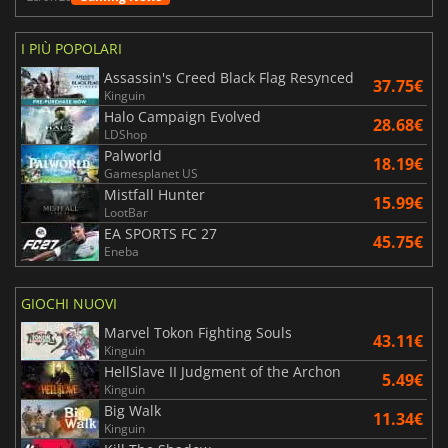
I PIÙ POPOLARI
Assassin's Creed Black Flag Resynced
37.75€
Kinguin
Halo Campaign Evolved
28.68€
LDShop
Palworld
18.19€
Gamesplanet US
Mistfall Hunter
15.99€
LootBar
EA SPORTS FC 27
45.75€
Eneba
GIOCHI NUOVI
Marvel Tokon Fighting Souls
43.11€
Kinguin
HellSlave II Judgment of the Archon
5.49€
Kinguin
Big Walk
11.34€
Kinguin