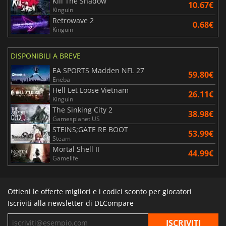
Kill The Shadow
10.67€
Kinguin
Retrowave 2
0.68€
Kinguin
DISPONIBILI A BREVE
EA SPORTS Madden NFL 27
59.80€
Eneba
Hell Let Loose Vietnam
26.11€
Kinguin
The Sinking City 2
38.98€
Gamesplanet US
STEINS;GATE RE BOOT
53.99€
Steam
Mortal Shell II
44.99€
Gamelife
Ottieni le offerte migliori e i codici sconto per giocatori
Iscriviti alla newsletter di DLCompare