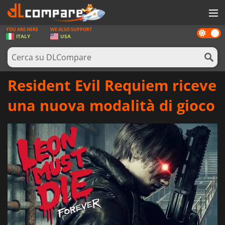
YOU ARE HERE
WE ALSO SUPPORT
Dark
GIOCHI
ITALY
USA
mode
PREPAGATE
SOFTWARE
Resident Evil Requiem riceve
REWARDS
una nuova modalità di gioco
HARDWARE
NOTIZIE
ACCEDI O REGISTRATI