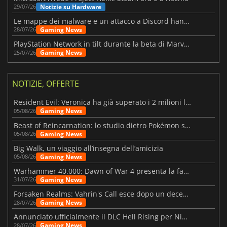
Notizie su Hardware
29/07/26
Le mappe dei malware e un attacco a Discord hanno colpito Meccha Chameleon
Gaming News
28/07/26
PlayStation Network in tilt durante la beta di Marvel Tōkon
Gaming News
25/07/26
NOTIZIE, OFFERTE
Resident Evil: Veronica ha già superato i 2 milioni liste dei desideri
Gaming News
05/08/26
Beast of Reincarnation: lo studio dietro Pokémon su una nuova strada
Gaming News
05/08/26
Big Walk, un viaggio all’insegna dell’amicizia
Gaming News
05/08/26
Warhammer 40.000: Dawn of War 4 presenta la fazione dei Necron
Gaming News
31/07/26
Forsaken Realms: Vahrin's Call esce dopo un decennio di sviluppo
Gaming News
28/07/26
Annunciato ufficialmente il DLC Hell Rising per Nioh 3
Gaming News
28/07/26