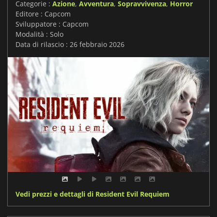
Categorie :
Azione
,
Avventura
,
Sopravvivenza
,
Horror
Editore : Capcom
Sviluppatore : Capcom
Modalità : Solo
Data di rilascio : 26 febbraio 2026
Vedi prezzi e dettagli di Resident Evil Requiem