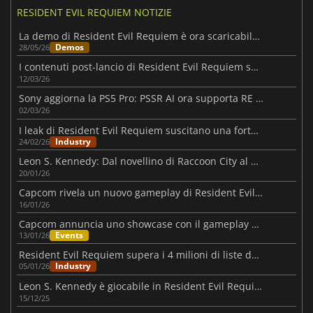
RESIDENT EVIL REQUIEM NOTIZIE
La demo di Resident Evil Requiem è ora scaricabile gratis
Demos
28/05/26
I contenuti post-lancio di Resident Evil Requiem sono già in arrivo
12/03/26
Sony aggiorna la PS5 Pro: PSSR AI ora supporta RE Requiem
02/03/26
I leak di Resident Evil Requiem suscitano una forte reazione da parte di Kamiya
Industry
24/02/26
Leon S. Kennedy: Dal novellino di Raccoon City al Requiem finale
20/01/26
Capcom rivela un nuovo gameplay di Resident Evil Requiem allo showcase di gennaio
16/01/26
Capcom annuncia uno showcase con il gameplay di Resident Evil Requiem
Events
13/01/26
Resident Evil Requiem supera i 4 milioni di liste dei desideri su Steam
Industry
05/01/26
Leon S. Kennedy è giocabile in Resident Evil Requiem
15/12/25