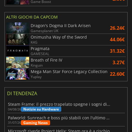
Game Boost
ALTRI GIOCHI DA CAPCOM
Dragon's Dogma II Dark Arisen
26.24€
Gamesplanet UK
Onimusha Way of the Sword
44.06€
K4G
Pragmata
31.32€
GAMESEAL
Breath of Fire IV
3.27€
Kinguin
Mega Man Star Force Legacy Collection
22.60€
Yuplay
DI TENDENZA
Steam Frame: il prezzo trapelato spegne i sogni di un VR economico
Notizie su Hardware
04/08/26
Palworld: Sunreach e boss più stabili con l'ultimo update
Gaming News
31/07/26
Microsoft rivede Project Helix: Steam ora è a rischio