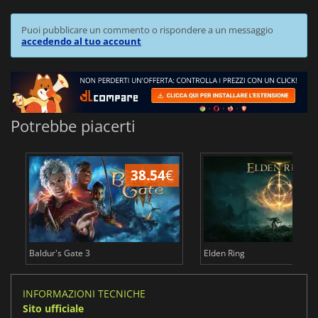
Puoi pubblicare un commento o rispondere a un messaggio
accedendo al tuo account
Potrebbe piacerti
38.54
€
2
Baldur's Gate 3
Elden Ring
INFORMAZIONI TECNICHE
Sito ufficiale