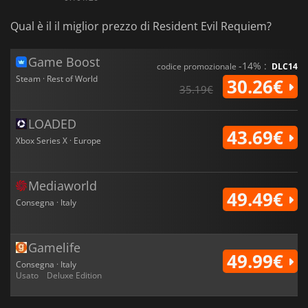
Qual è il il miglior prezzo di Resident Evil Requiem?
Game Boost
-14% :
codice promozionale
DLC14
Steam · Rest of World
30.26€
35.19€
LOADED
43.69€
Xbox Series X · Europe
Mediaworld
49.49€
Consegna · Italy
Gamelife
49.99€
Consegna · Italy
Usato
Deluxe Edition