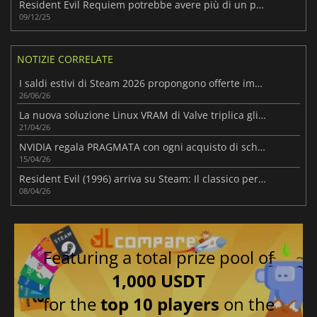
Resident Evil Requiem potrebbe avere più di un protagonista
09/12/25
NOTIZIE CORRELATE
I saldi estivi di Steam 2026 propongono offerte imperdibili su migliaia di giochi
26/06/26
La nuova soluzione Linux VRAM di Valve triplica gli FPS per alcuni giochi AMD RX 6500 XT
21/04/26
NVIDIA regala PRAGMATA con ogni acquisto di schede della serie RTX 50 idonee.
15/04/26
Resident Evil (1996) arriva su Steam: Il classico per PC è ancora il re?
08/04/26
Featuring a total prize pool of
1,000 USDT
for the
top 10 players
on the