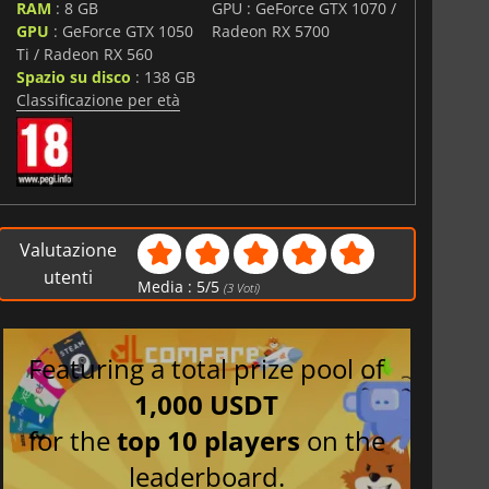
RAM
: 8 GB
GPU : GeForce GTX 1070 /
GPU
: GeForce GTX 1050
Radeon RX 5700
Ti / Radeon RX 560
Spazio su disco
: 138 GB
Classificazione per età
Valutazione
utenti
Media :
5
/
5
(
3
Voti)
Featuring a total prize pool of
1,000 USDT
for the
top 10 players
on the
leaderboard.