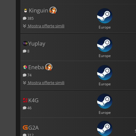
Kinguin
385
Mostra offerte simili
Europe
Yuplay
8
Europe
Eneba
74
Mostra offerte simili
Europe
K4G
46
Europe
G2A
312