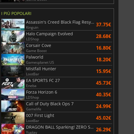
I PIÙ POPOLARI
Assassin's Creed Black Flag Resynced
37.75€
Kinguin
Halo Campaign Evolved
28.68€
LDShop
Corsair Cove
16.80€
Game Boost
Palworld
18.20€
Gamesplanet US
Mistfall Hunter
15.95€
LootBar
EA SPORTS FC 27
45.73€
Eneba
Forza Horizon 6
40.35€
LDShop
Call of Duty Black Ops 7
24.99€
Gamelife
007 First Light
45.02€
LootBar
DRAGON BALL Sparking! ZERO Super Limit Breaking NEO
26.29€
Yuplay