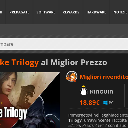
HI
PREPAGATE
SOFTWARE
REWARDS
HARDWARE
NOTIZIE
ke Trilogy
al Miglior Prezzo
Migliori rivendito
18.89
€
PC
Immergetevi nell'agghiacciante
Trilogy
, un'avvincente raccol
Edition
,
Resident Evil 3
con il suo