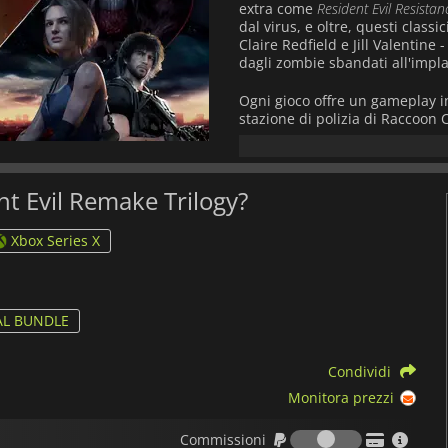
extra come
Resident Evil Resistan
dal virus, e oltre, questi class
Claire Redfield e Jill Valentine
dagli zombie sbandati all'impl
Ogni gioco offre un gameplay in
stazione di polizia di Raccoon 
scarse munizioni con precision
contrapponendo Jill a Nemesis 
l'aggiunta di costumi che migl
incubo rurale, mescolando com
ent Evil Remake Trilogy?
salva la figlia del Presidente
Il multiplayer brilla in
Resistanc
Xbox Series X
sfida di sopravvivenza a punte
Alimentata dal RE Engine di Cap
corridoi intrisi di sangue agli 
ossessionanti. Con campagne mu
AL BUNDLE
armi (ad esempio, Samurai Edge
Trilogy
offre una saga al cardiop
Condividi
ridefinendo un franchise legg
Monitora prezzi
Commission
Commissioni