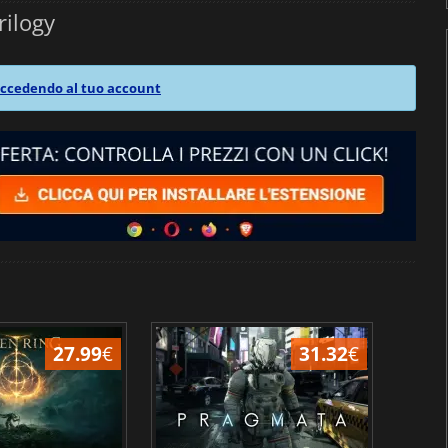
rilogy
ccedendo al tuo account
27.99
€
31.32
€