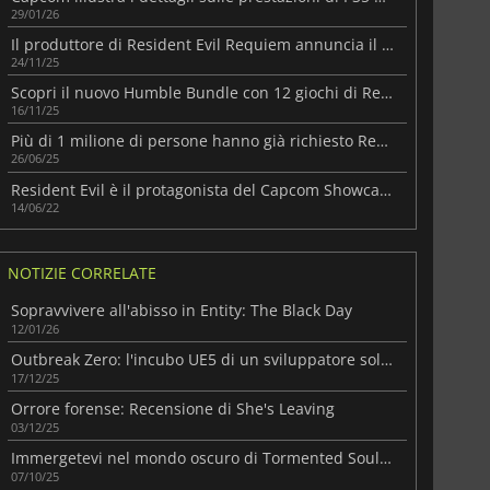
29/01/26
Il produttore di Resident Evil Requiem annuncia il ritorno di personaggi familiari
24/11/25
Scopri il nuovo Humble Bundle con 12 giochi di Resident Evil scontati
16/11/25
Più di 1 milione di persone hanno già richiesto Resident Evil Requiem
26/06/25
Resident Evil è il protagonista del Capcom Showcase
14/06/22
NOTIZIE CORRELATE
Sopravvivere all'abisso in Entity: The Black Day
12/01/26
Outbreak Zero: l'incubo UE5 di un sviluppatore solitario
17/12/25
Orrore forense: Recensione di She's Leaving
03/12/25
Immergetevi nel mondo oscuro di Tormented Souls 2
07/10/25