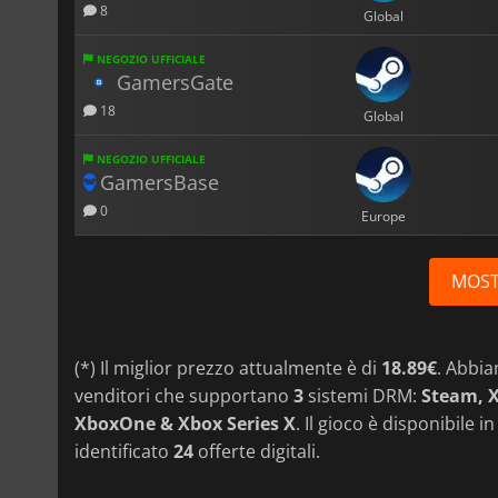
8
Global
NEGOZIO UFFICIALE
GamersGate
18
Global
NEGOZIO UFFICIALE
GamersBase
0
Europe
MOST
(*) Il miglior prezzo attualmente è di
18.89€
. Abbi
venditori che supportano
3
sistemi DRM:
Steam, X
XboxOne & Xbox Series X
. Il gioco è disponibile i
identificato
24
offerte digitali.