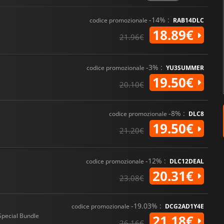
-14% :
codice promozionale
RAB14DLC
18.89€
21.96€
-3% :
codice promozionale
YU3SUMMER
19.50€
20.10€
-8% :
codice promozionale
DLC8
19.50€
21.20€
-12% :
codice promozionale
DLC12DEAL
20.31€
23.08€
-19.03% :
codice promozionale
DCG2AD1Y4E
Special Bundle
21.18€
26.16€