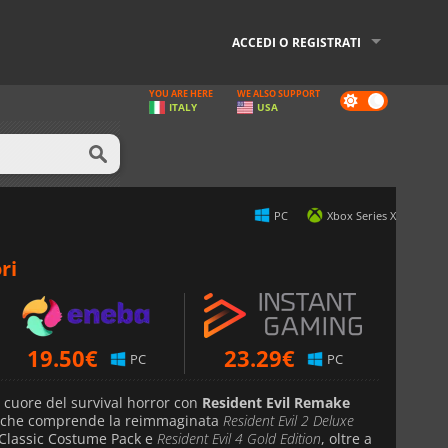
ACCEDI O REGISTRATI
YOU ARE HERE
WE ALSO SUPPORT
Dark
ITALY
USA
mode
PC
Xbox Series X
ri
19.50
€
23.29
€
PC
PC
 cuore del survival horror con
Resident Evil Remake
ta che comprende la reimmaginata
Resident Evil 2 Deluxe
 Classic Costume Pack e
Resident Evil 4 Gold Edition
, oltre a