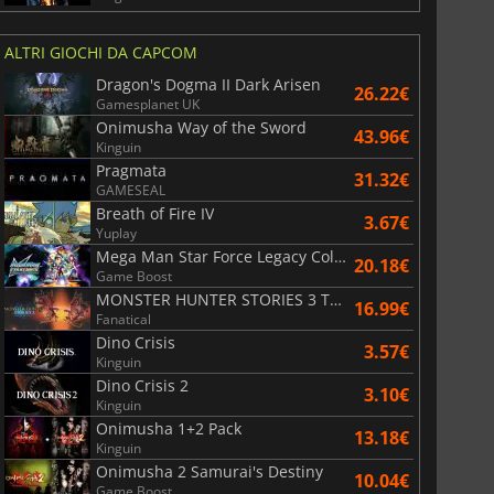
War WARHAMMER 3
Lies Of P
ALTRI GIOCHI DA CAPCOM
Dragon's Dogma II Dark Arisen
26.22€
Gamesplanet UK
Onimusha Way of the Sword
43.96€
Kinguin
Pragmata
31.32€
GAMESEAL
Breath of Fire IV
3.67€
Yuplay
Mega Man Star Force Legacy Collection
20.18€
Game Boost
MONSTER HUNTER STORIES 3 TWISTED REFLECTION
16.99€
Fanatical
Dino Crisis
3.57€
Kinguin
Dino Crisis 2
3.10€
Kinguin
Onimusha 1+2 Pack
13.18€
Kinguin
Onimusha 2 Samurai's Destiny
10.04€
Game Boost