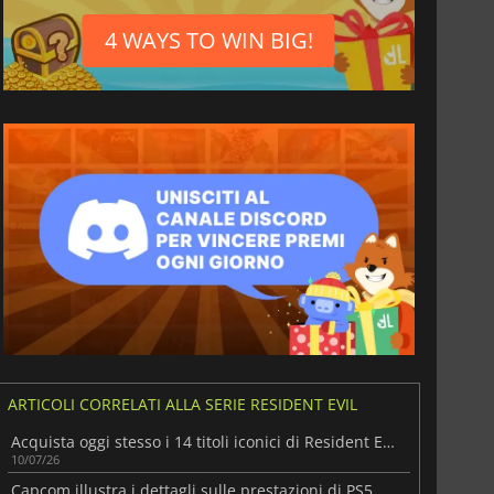
4 WAYS TO WIN BIG!
ARTICOLI CORRELATI ALLA SERIE RESIDENT EVIL
Acquista oggi stesso i 14 titoli iconici di Resident Evil nell'ultimo pacchetto di giochi di Fanatical
10/07/26
Capcom illustra i dettagli sulle prestazioni di PS5 Pro per Resident Evil Requiem