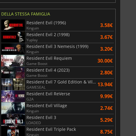
DELLA STESSA FAMIGLIA
Resident Evil (1996)
3.58€
Kinguin
Resident Evil 2 (1998)
3.67€
Yuplay
Resident Evil 3 Nemesis (1999)
3.20€
Kinguin
Resident Evil Requiem
30.00€
Game Boost
Resident Evil 4 (2023)
2.80€
Game Boost
Resident Evil 7 Gold Edition & Village Gold Edition
13.94€
GAMESEAL
Resident Evil ReVerse
9.99€
G2A
Resident Evil Village
6.75
€
15.48
€
2.74€
Kinguin
Resident Evil 3
5.29€
LOADED
Resident Evil Triple Pack
8.75€
Kinguin