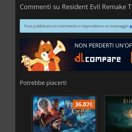
Commenti su Resident Evil Remake T
Puoi pubblicare un commento o rispondere a un messaggio
a
Potrebbe piacerti
45.02
€
36.07
€