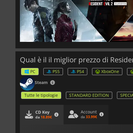
Qual è il il miglior prezzo di Resid
PC
PS5
PS4
XboxOne
Steam
Tutte le tipologie
STANDARD EDITION
SPECI
Account
CD Key
da
33.99€
da
18.89€