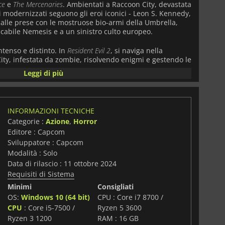
ce
e
The Mercenaries
. Ambientati a Raccoon City, devastata
ici modernizzati seguono gli eroi iconici - Leon S. Kennedy,
 - alle prese con le mostruose bio-armi della Umbrella,
acabile Nemesis e a un sinistro culto europeo.
tenso e distinto. In
Resident Evil 2
, si naviga nella
City, infestata da zombie, risolvendo enigmi e gestendo le
e sopra le spalle.
Resident Evil 3
intensifica l'azione,
Leggi di più
in un guanto di sfida compatto e rigiocabile, con
iorano la personalizzazione.
Resident Evil 4
si sposta in un
battimenti ricchi di azione ed esplorazione mentre Leon
, con una mira dinamica e la vasta campagna
Separate Ways
.
INFORMAZIONI TECNICHE
e
, una modalità asimmetrica 1v4, e
The Mercenaries
, una
Categorie :
Azione
,
Horror
ggio.
Editore : Capcom
com, la trilogia vanta una grafica mozzafiato, dai
Sviluppatore : Capcom
inquietanti villaggi, abbinata a colonne sonore
Modalità : Solo
ltiple, modalità di difficoltà ed extra come costumi e
Data di rilascio : 11 ottobre 2024
), la rigiocabilità è immensa.
Resident Evil Remake
Requisiti di Sistema
alma e intrisa di orrore per i fan e i nuovi arrivati,
Minimi
Consigliati
endario con un tocco moderno e un terrore senza tempo.
OS:
Windows 10 (64 bit)
CPU : Core i7 8700 /
CPU
: Core i5-7500 /
Ryzen 5 3600
i
Ryzen 3 1200
RAM : 16 GB