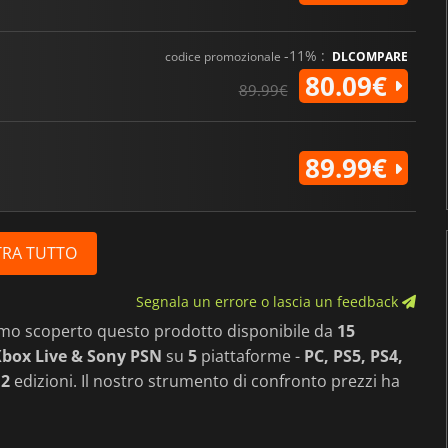
-11% :
codice promozionale
DLCOMPARE
80.09€
89.99€
89.99€
RA TUTTO
Segnala un errore o lascia un feedback
amo scoperto questo prodotto disponibile da
15
box Live & Sony PSN
su
5
piattaforme -
PC, PS5, PS4,
n
2
edizioni. Il nostro strumento di confronto prezzi ha