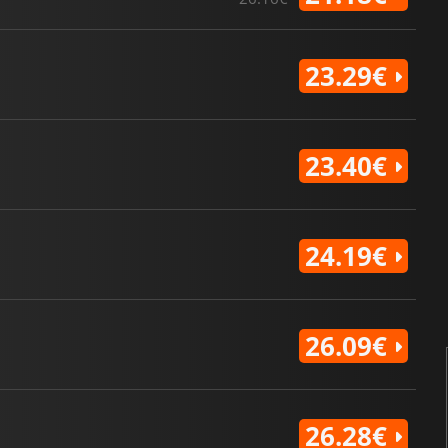
23.29€
23.40€
24.19€
26.09€
26.28€