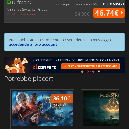
Difmark
-15% :
codice promozionale
DLCOMPARE
Nintendo Switch 2 · Global
46.74€
54.99€
Vendita di account
Puoi pubblicare un commento o rispondere a un messaggio
accedendo al tuo account
Potrebbe piacerti
36.10
€
2