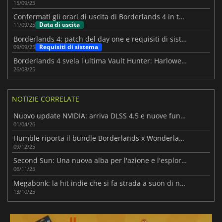
15/09/25
Confermati gli orari di uscita di Borderlands 4 in tutto il mondo
Data di uscita
11/09/25
Borderlands 4: patch del day one e requisiti di sistema
Requisiti di sistema
09/09/25
Borderlands 4 svela l'ultima Vault Hunter: Harlowe The Gravitar
26/08/25
NOTIZIE CORRELATE
Nuovo update NVIDIA: arriva DLSS 4.5 e nuove funzionalità
01/04/26
Humble riporta il bundle Borderlands x Wonderlands per 3 giorni
09/12/25
Second Sun: Una nuova alba per l'azione e l'esplorazione
06/11/25
Megabonk: la hit indie che si fa strada a suon di numeri da record
13/10/25