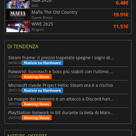
NBA 2K26
6.48€
K4G
Mafia The Old Country
19.91€
Game Boost
WWE 2K25
11.51€
Kinguin
DI TENDENZA
Steam Frame: il prezzo trapelato spegne i sogni di un VR economico
Notizie su Hardware
04/08/26
Palworld: Sunreach e boss più stabili con l'ultimo update
Gaming News
31/07/26
Microsoft rivede Project Helix: Steam ora è a rischio
Notizie su Hardware
29/07/26
Le mappe dei malware e un attacco a Discord hanno colpito Meccha Chameleon
Gaming News
28/07/26
PlayStation Network in tilt durante la beta di Marvel Tōkon
Gaming News
25/07/26