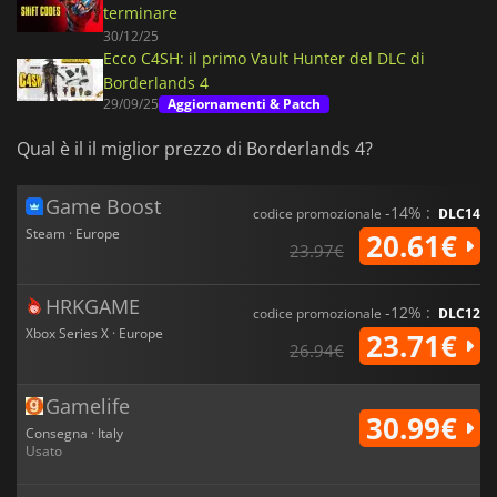
terminare
30/12/25
Ecco C4SH: il primo Vault Hunter del DLC di
Borderlands 4
29/09/25
Aggiornamenti & Patch
Qual è il il miglior prezzo di Borderlands 4?
Game Boost
-14% :
codice promozionale
DLC14
Steam · Europe
20.61€
23.97€
HRKGAME
-12% :
codice promozionale
DLC12
Xbox Series X · Europe
23.71€
26.94€
Gamelife
30.99€
Consegna · Italy
Usato