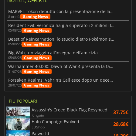
NOTIZIE, OFFERTE
MARVEL Tōkon debutta con la presentazione della roadmap per il primo anno
Gaming News
8 ore fa
Resident Evil: Veronica ha già superato i 2 milioni liste dei desideri
Gaming News
05/08/26
Beast of Reincarnation: lo studio dietro Pokémon su una nuova strada
Gaming News
05/08/26
Big Walk, un viaggio all’insegna dell’amicizia
Gaming News
05/08/26
Warhammer 40.000: Dawn of War 4 presenta la fazione dei Necron
Gaming News
31/07/26
Forsaken Realms: Vahrin's Call esce dopo un decennio di sviluppo
Gaming News
28/07/26
I PIÙ POPOLARI
Assassin's Creed Black Flag Resynced
37.75€
Kinguin
Halo Campaign Evolved
28.68€
LDShop
Palworld