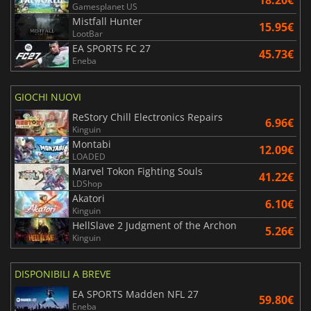
18.20€
Gamesplanet US
Mistfall Hunter
15.95€
LootBar
EA SPORTS FC 27
45.73€
Eneba
GIOCHI NUOVI
ReStory Chill Electronics Repairs
6.96€
Kinguin
Montabi
12.09€
LOADED
Marvel Tokon Fighting Souls
41.22€
LDShop
Akatori
6.10€
Kinguin
HellSlave 2 Judgment of the Archon
5.26€
Kinguin
DISPONIBILI A BREVE
EA SPORTS Madden NFL 27
59.80€
Eneba