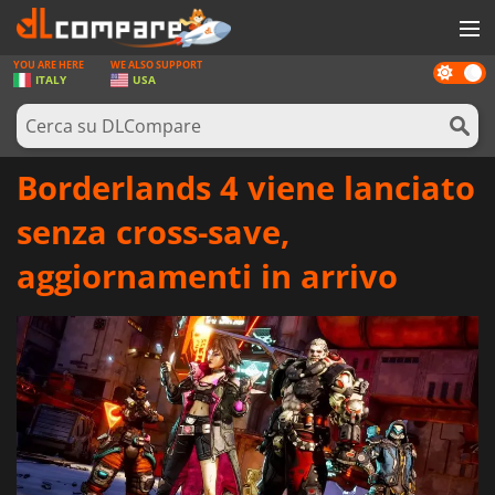
YOU ARE HERE
WE ALSO SUPPORT
Dark
GIOCHI
ITALY
USA
mode
PREPAGATE
SOFTWARE
Borderlands 4 viene lanciato
REWARDS
senza cross-save,
HARDWARE
aggiornamenti in arrivo
NOTIZIE
ACCEDI O REGISTRATI