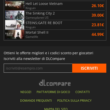
Hell Let Loose Vietnam
26.10€
Kinguin
The Sinking City 2
39.00€
Gamesplanet US
STEINS;GATE RE BOOT
23.81€
Kinguin
Mortal Shell II
44.99€
Gamelife
Ottieni le offerte migliori e i codici sconto per giocatori
Iscriviti alla newsletter di DLCompare
NEGOZI
PIATTAFORME DI GIOCO
CONTATTI
DOMANDE FREQUENTI
POLITICA SULLA PRIVACY
MAPPA DEL SITO