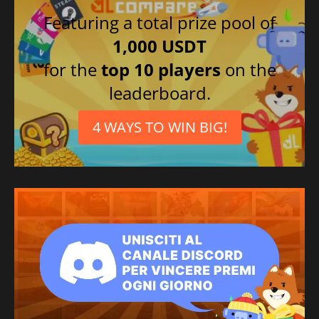
Featuring a total prize pool of
1,000 USDT
for the
top 10 players
on the
leaderboard.
4 WAYS TO WIN BIG!