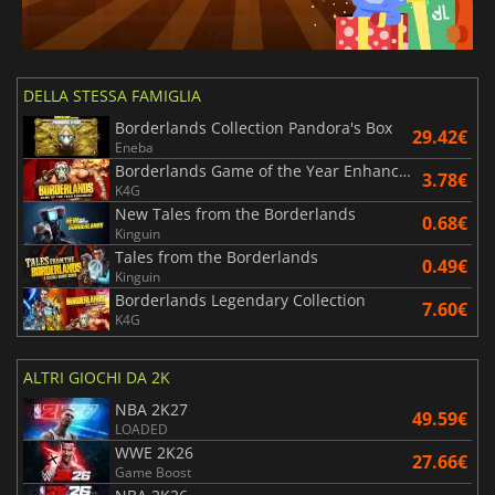
DELLA STESSA FAMIGLIA
Borderlands Collection Pandora's Box
29.42€
Eneba
Borderlands Game of the Year Enhanced
3.78€
K4G
New Tales from the Borderlands
0.68€
Kinguin
Tales from the Borderlands
0.49€
Kinguin
Borderlands Legendary Collection
7.60€
K4G
ALTRI GIOCHI DA 2K
NBA 2K27
49.59€
LOADED
WWE 2K26
27.66€
Game Boost