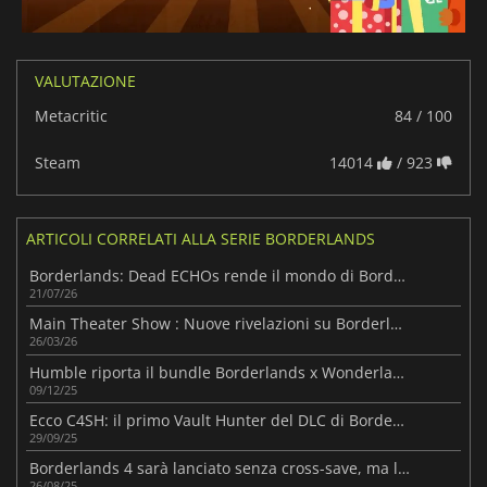
VALUTAZIONE
Metacritic
84 / 100
Steam
14014
/ 923
ARTICOLI CORRELATI ALLA SERIE BORDERLANDS
Borderlands: Dead ECHOs rende il mondo di Borderlands 4 ancora più vivo
21/07/26
Main Theater Show : Nuove rivelazioni su Borderlands 4 in arrivo!
26/03/26
Humble riporta il bundle Borderlands x Wonderlands per 3 giorni
09/12/25
Ecco C4SH: il primo Vault Hunter del DLC di Borderlands 4
29/09/25
Borderlands 4 sarà lanciato senza cross-save, ma le funzionalità arriveranno in seguito
26/08/25