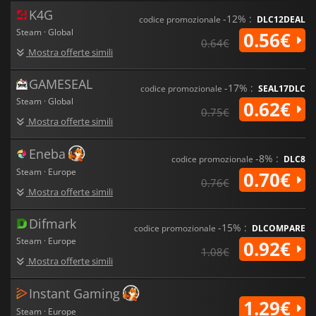
K4G
-12% :
codice promozionale
DLC12DEAL
Steam · Global
0.56€
0.64€
Mostra offerte simili
GAMESEAL
-17% :
codice promozionale
SEAL17DLC
Steam · Global
0.62€
0.75€
Mostra offerte simili
Eneba
-8% :
codice promozionale
DLC8
Steam · Europe
0.70€
0.76€
Mostra offerte simili
Difmark
-15% :
codice promozionale
DLCOMPARE
Steam · Europe
0.92€
1.08€
Mostra offerte simili
Instant Gaming
1.29€
Steam · Europe