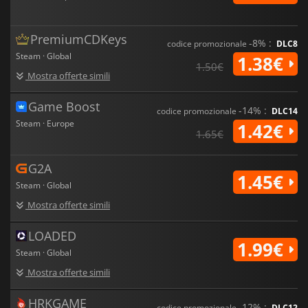
PremiumCDKeys
-8% :
codice promozionale
DLC8
Steam · Global
1.38€
1.50€
Mostra offerte simili
Game Boost
-14% :
codice promozionale
DLC14
Steam · Europe
1.42€
1.65€
G2A
1.45€
Steam · Global
Mostra offerte simili
LOADED
1.99€
Steam · Global
Mostra offerte simili
HRKGAME
-12% :
codice promozionale
DLC12