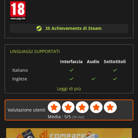
35 Achievements di Steam
LINGUAGGI SUPPORTATI
Interfaccia
Audio
Sottotitoli
Italiano
Inglese
Tedesco
Leggi di più
Spagnolo
Portoghese
Valutazione utenti
brasiliano
Media :
5
/
5
(
30
Voti)
Francese
Portoghese