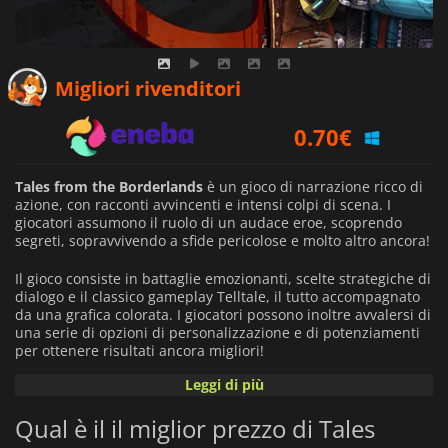
0.49
€
Migliori rivenditori
0.70
€
1.29
€
Tales from the Borderlands
è un gioco di narrazione ricco di
azione, con racconti avvincenti e intensi colpi di scena. I
giocatori assumono il ruolo di un audace eroe, scoprendo
segreti, sopravvivendo a sfide pericolose e molto altro ancora!
Il gioco consiste in battaglie emozionanti, scelte strategiche di
dialogo e il classico gameplay Telltale, il tutto accompagnato
da una grafica colorata. I giocatori possono inoltre avvalersi di
una serie di opzioni di personalizzazione e di potenziamenti
per ottenere risultati ancora migliori!
Leggi di più
Dal punto di vista visivo,
Tales from the Borderlands
ha un
aspetto straordinario, con una grafica vibrante che dà vita alle
Qual è il il miglior prezzo di Tales
sue ambientazioni. L'audio del gioco contribuisce
all'atmosfera con le sue ricche colonne sonore ed effetti per