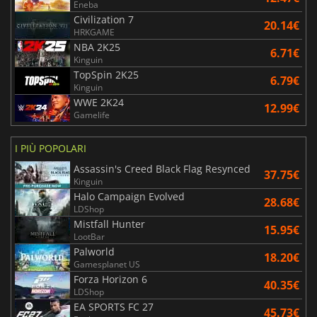
Eneba
Civilization 7
20.14€
HRKGAME
NBA 2K25
6.71€
Kinguin
TopSpin 2K25
6.79€
Kinguin
WWE 2K24
12.99€
Gamelife
I PIÙ POPOLARI
Assassin's Creed Black Flag Resynced
37.75€
Kinguin
Halo Campaign Evolved
28.68€
LDShop
Mistfall Hunter
15.95€
LootBar
Palworld
18.20€
Gamesplanet US
Forza Horizon 6
40.35€
LDShop
EA SPORTS FC 27
45.73€