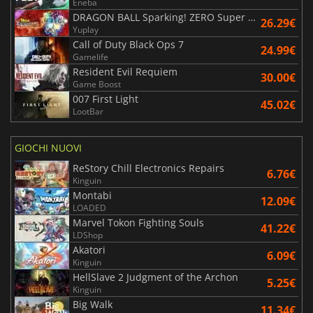
Eneba
DRAGON BALL Sparking! ZERO Super Limit Breaking NEO
26.29€
Yuplay
Call of Duty Black Ops 7
24.99€
Gamelife
Resident Evil Requiem
30.00€
Game Boost
007 First Light
45.02€
LootBar
GIOCHI NUOVI
ReStory Chill Electronics Repairs
6.76€
Kinguin
Montabi
12.09€
LOADED
Marvel Tokon Fighting Souls
41.22€
LDShop
Akatori
6.09€
Kinguin
HellSlave 2 Judgment of the Archon
5.25€
Kinguin
Big Walk
11.34€