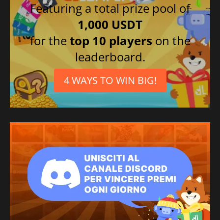
Featuring a total prize pool of
1,000 USDT
for the
top 10 players
on the
leaderboard.
4 WAYS TO WIN BIG!