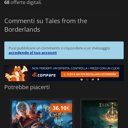
68
offerte digitali.
Commenti su Tales from the
Borderlands
Puoi pubblicare un commento o rispondere a un messaggio
accedendo al tuo account
Potrebbe piacerti
36.10
€
2