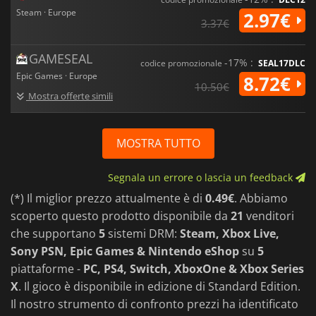
Steam · Europe
2.97€
3.37€
GAMESEAL
-17% :
codice promozionale
SEAL17DLC
Epic Games · Europe
8.72€
10.50€
Mostra offerte simili
MOSTRA TUTTO
Segnala un errore o lascia un feedback
(*) Il miglior prezzo attualmente è di
0.49€
. Abbiamo
scoperto questo prodotto disponibile da
21
venditori
che supportano
5
sistemi DRM:
Steam, Xbox Live,
Sony PSN, Epic Games & Nintendo eShop
su
5
piattaforme -
PC, PS4, Switch, XboxOne & Xbox Series
X
. Il gioco è disponibile in edizione di Standard Edition.
Il nostro strumento di confronto prezzi ha identificato