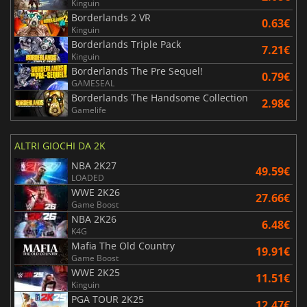
Kinguin
Borderlands 2 VR
0.63€
Kinguin
Borderlands Triple Pack
7.21€
Kinguin
Borderlands The Pre Sequel!
0.79€
GAMESEAL
Borderlands The Handsome Collection
2.98€
Gamelife
ALTRI GIOCHI DA 2K
NBA 2K27
49.59€
LOADED
WWE 2K26
27.66€
Game Boost
NBA 2K26
6.48€
K4G
Mafia The Old Country
19.91€
Game Boost
WWE 2K25
11.51€
Kinguin
PGA TOUR 2K25
12.47€