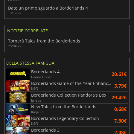
Date un primo sguardo a Borderlands 4
13/12/24
NOTIZIE CORRELATE
Tornerà Tales from the Borderlands
25/04/22
DELLA STESSA FAMIGLIA
Borderlands 4
20.61€
Game Boost
Borderlands Game of the Year Enhanced
3.79€
K4G
Borderlands Collection Pandora's Box
29.42€
Eneba
New Tales from the Borderlands
0.68€
Kinguin
Borderlands Legendary Collection
7.60€
K4G
Borderlands 3
2.08€