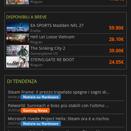
Kinguin
DISPONIBILI A BREVE
EA SPORTS Madden NFL 27
59.80€
Eneba
Hell Let Loose Vietnam
26.10€
Kinguin
The Sinking City 2
39.00€
Gamesplanet US
STEINS;GATE RE BOOT
24.05€
Kinguin
DI TENDENZA
Steam Frame: il prezzo trapelato spegne i sogni di un VR economico
Notizie su Hardware
04/08/26
Palworld: Sunreach e boss più stabili con l'ultimo update
Gaming News
31/07/26
Microsoft rivede Project Helix: Steam ora è a rischio
Notizie su Hardware
29/07/26