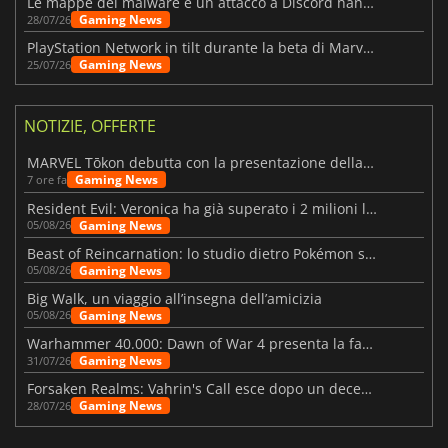
Le mappe dei malware e un attacco a Discord hanno colpito Meccha Chameleon
Gaming News
28/07/26
PlayStation Network in tilt durante la beta di Marvel Tōkon
Gaming News
25/07/26
NOTIZIE, OFFERTE
MARVEL Tōkon debutta con la presentazione della roadmap per il primo anno
Gaming News
7 ore fa
Resident Evil: Veronica ha già superato i 2 milioni liste dei desideri
Gaming News
05/08/26
Beast of Reincarnation: lo studio dietro Pokémon su una nuova strada
Gaming News
05/08/26
Big Walk, un viaggio all’insegna dell’amicizia
Gaming News
05/08/26
Warhammer 40.000: Dawn of War 4 presenta la fazione dei Necron
Gaming News
31/07/26
Forsaken Realms: Vahrin's Call esce dopo un decennio di sviluppo
Gaming News
28/07/26