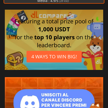
Media :
4.9
/
5
(
28
Voti)
Featuring a total prize pool of
1,000 USDT
for the
top 10 players
on the
leaderboard.
4 WAYS TO WIN BIG!