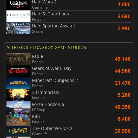
Halo Wars 2
1.00€
Gamelife
Halo 5: Guardians
3.68€
Kinguin
Halo Spartan Assault
2.99€
Steam
ALTRI GIOCHI DA XBOX GAME STUDIOS
Fable
45.14€
Eneba
Gears of War E Day
44.96€
Eneba
Minecraft Dungeons 2
21.47€
Eneba
33 Immortals
5.26€
Kinguin
Forza Horizon 6
40.35€
LDShop
Kiln
6.40€
Kinguin
The Outer Worlds 2
39.99€
Gamelife