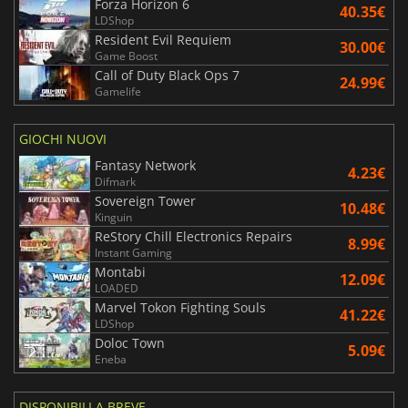
Forza Horizon 6
40.35€
LDShop
Resident Evil Requiem
30.00€
Game Boost
Call of Duty Black Ops 7
24.99€
Gamelife
GIOCHI NUOVI
Fantasy Network
4.23€
Difmark
Sovereign Tower
10.48€
Kinguin
ReStory Chill Electronics Repairs
8.99€
Instant Gaming
Montabi
12.09€
LOADED
Marvel Tokon Fighting Souls
41.22€
LDShop
Doloc Town
5.09€
Eneba
DISPONIBILI A BREVE