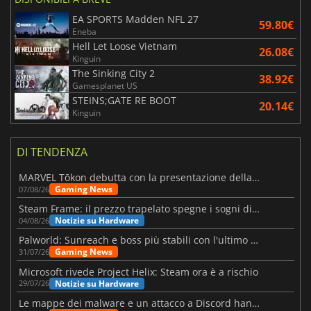
EA SPORTS Madden NFL 27
59.80€
Eneba
Hell Let Loose Vietnam
26.08€
Kinguin
The Sinking City 2
38.92€
Gamesplanet US
STEINS;GATE RE BOOT
20.14€
Kinguin
DI TENDENZA
MARVEL Tōkon debutta con la presentazione della roadmap per il primo anno
Gaming News
07/08/26
Steam Frame: il prezzo trapelato spegne i sogni di un VR economico
Notizie su Hardware
04/08/26
Palworld: Sunreach e boss più stabili con l'ultimo update
Gaming News
31/07/26
Microsoft rivede Project Helix: Steam ora è a rischio
Notizie su Hardware
29/07/26
Le mappe dei malware e un attacco a Discord hanno colpito Meccha Chameleon