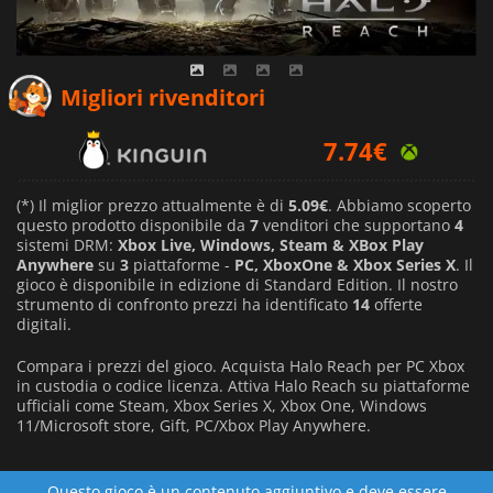
6.62
€
Migliori rivenditori
7.74
€
9.99
€
(*) Il miglior prezzo attualmente è di
5.09€
. Abbiamo scoperto
questo prodotto disponibile da
7
venditori che supportano
4
sistemi DRM:
Xbox Live, Windows, Steam & XBox Play
Anywhere
su
3
piattaforme -
PC, XboxOne & Xbox Series X
. Il
gioco è disponibile in edizione di Standard Edition. Il nostro
strumento di confronto prezzi ha identificato
14
offerte
digitali.
Compara i prezzi del gioco. Acquista Halo Reach per PC Xbox
in custodia o codice licenza. Attiva Halo Reach su piattaforme
ufficiali come Steam, Xbox Series X, Xbox One, Windows
11/Microsoft store, Gift, PC/Xbox Play Anywhere.
Questo gioco è un contenuto aggiuntivo e deve essere