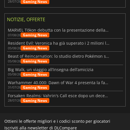
Gaming News
28/07/26
NOTIZIE, OFFERTE
MARVEL Tōkon debutta con la presentazione della roadmap per il primo anno
Gaming News
07/08/26
Resident Evil: Veronica ha già superato i 2 milioni liste dei desideri
Gaming News
05/08/26
Beast of Reincarnation: lo studio dietro Pokémon su una nuova strada
Gaming News
05/08/26
Big Walk, un viaggio all’insegna dell’amicizia
Gaming News
05/08/26
Warhammer 40.000: Dawn of War 4 presenta la fazione dei Necron
Gaming News
31/07/26
Forsaken Realms: Vahrin's Call esce dopo un decennio di sviluppo
Gaming News
28/07/26
Ottieni le offerte migliori e i codici sconto per giocatori
Iscriviti alla newsletter di DLCompare