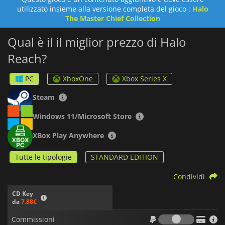
utilizzato insieme alla versione completa del gioco :
Halo
The Master Chief Collection
Qual è il il miglior prezzo di Halo
Reach?
PC
XboxOne
Xbox Series X
Steam
Windows 11/Microsoft Store
XBox Play Anywhere
Tutte le tipologie
STANDARD EDITION
Condividi
CD Key
da
7.88€
Commiss
Commissioni