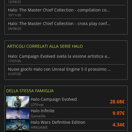
12/04/22
Halo: The Master Chief Collection - compilation completa la prossima settimana su PC!
10/11/20
Halo: The Master Chief Collection - cross play confermato!
04/08/20
ARTICOLI CORRELATI ALLA SERIE HALO
Halo: Campaign Evolved svela la visione artistica alla base del remake
17/07/26
Nuovi giochi Halo con Unreal Engine 5 il prossimo autunno
01/07/25
DELLA STESSA FAMIGLIA
Halo Campaign Evolved
28.68€
LDShop
Halo Infinite
9.97€
Gamelife
Halo Wars Definitive Edition
4.34€
HRKGAME