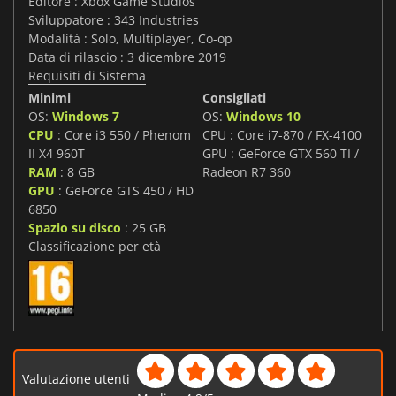
Editore : Xbox Game Studios
Sviluppatore : 343 Industries
Modalità : Solo, Multiplayer, Co-op
Data di rilascio : 3 dicembre 2019
Requisiti di Sistema
Minimi
Consigliati
OS:
Windows 7
OS:
Windows 10
CPU
: Core i3 550 / Phenom
CPU : Core i7-870 / FX-4100
II X4 960T
GPU : GeForce GTX 560 TI /
RAM
: 8 GB
Radeon R7 360
GPU
: GeForce GTS 450 / HD
6850
Spazio su disco
: 25 GB
Classificazione per età
Valutazione utenti