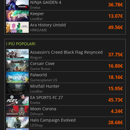
NINJA GAIDEN 4
36.78€
Eneba
Keeper
13.07€
LootBar
Ara History Untold
49.56€
HRKGAME
I PIÙ POPOLARI
Assassin's Creed Black Flag Resynced
37.75€
Kinguin
Corsair Cove
16.80€
Game Boost
Palworld
18.16€
Gamesplanet US
Mistfall Hunter
15.95€
LootBar
EA SPORTS FC 27
45.73€
Eneba
Moon Corona
4.24€
Difmark
Halo Campaign Evolved
28.68€
LDShop