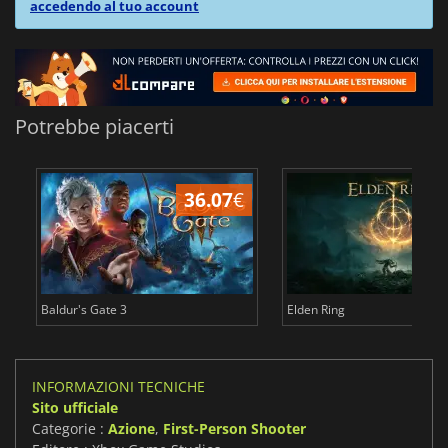
accedendo al tuo account
Potrebbe piacerti
36.07
€
2
Baldur's Gate 3
Elden Ring
INFORMAZIONI TECNICHE
Sito ufficiale
Categorie :
Azione
,
First-Person Shooter