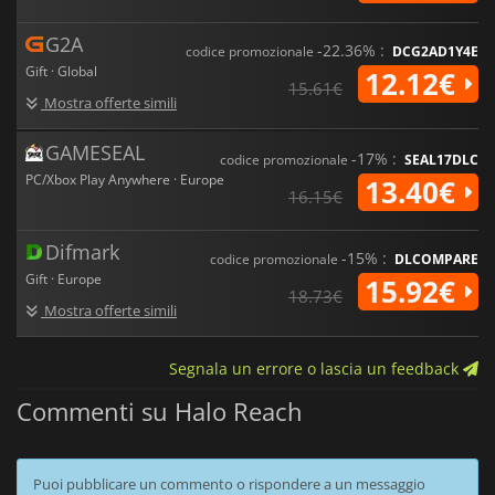
G2A
-22.36% :
codice promozionale
DCG2AD1Y4E
Gift · Global
12.12€
15.61€
Mostra offerte simili
GAMESEAL
-17% :
codice promozionale
SEAL17DLC
PC/Xbox Play Anywhere · Europe
13.40€
16.15€
Difmark
-15% :
codice promozionale
DLCOMPARE
Gift · Europe
15.92€
18.73€
Mostra offerte simili
Segnala un errore o lascia un feedback
Commenti su Halo Reach
Puoi pubblicare un commento o rispondere a un messaggio