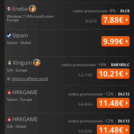
Eneba
-8% :
codice promozionale
DLC8
Windows 11/Microsoft store ·
7.88€
Europe
8.57€
Steam
9.99€
Steam · Global
Kinguin
-16% :
codice promozionale
RAB18DLC
Gift · Europe
10.21€
12.15€
Mostra offerte simili
HRKGAME
-12% :
codice promozionale
DLC12
Steam · Europe
11.48€
13.05€
HRKGAME
-12% :
codice promozionale
DLC12
Gift · Global
11.48€
13.05€