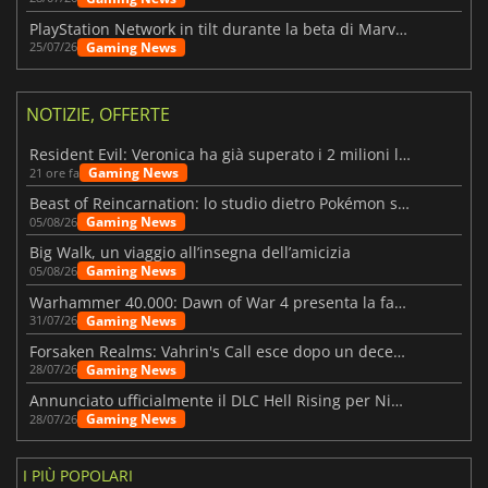
PlayStation Network in tilt durante la beta di Marvel Tōkon
Gaming News
25/07/26
NOTIZIE, OFFERTE
Resident Evil: Veronica ha già superato i 2 milioni liste dei desideri
Gaming News
21 ore fa
Beast of Reincarnation: lo studio dietro Pokémon su una nuova strada
Gaming News
05/08/26
Big Walk, un viaggio all’insegna dell’amicizia
Gaming News
05/08/26
Warhammer 40.000: Dawn of War 4 presenta la fazione dei Necron
Gaming News
31/07/26
Forsaken Realms: Vahrin's Call esce dopo un decennio di sviluppo
Gaming News
28/07/26
Annunciato ufficialmente il DLC Hell Rising per Nioh 3
Gaming News
28/07/26
I PIÙ POPOLARI