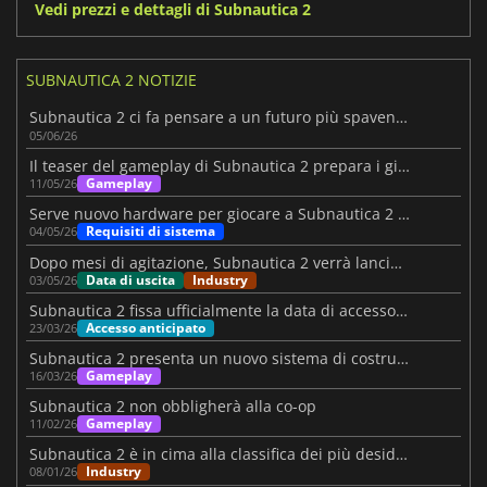
Vedi prezzi e dettagli di Subnautica 2
SUBNAUTICA 2 NOTIZIE
Subnautica 2 ci fa pensare a un futuro più spaventoso sotto le onde
05/06/26
Il teaser del gameplay di Subnautica 2 prepara i giocatori al suo lancio
Gameplay
11/05/26
Serve nuovo hardware per giocare a Subnautica 2 su PC?
Requisiti di sistema
04/05/26
Dopo mesi di agitazione, Subnautica 2 verrà lanciato il 14 maggio
Data di uscita
Industry
03/05/26
Subnautica 2 fissa ufficialmente la data di accesso anticipato
Accesso anticipato
23/03/26
Subnautica 2 presenta un nuovo sistema di costruzione delle basi
Gameplay
16/03/26
Subnautica 2 non obbligherà alla co-op
Gameplay
11/02/26
Subnautica 2 è in cima alla classifica dei più desiderati di Steam per il 2026
Industry
08/01/26