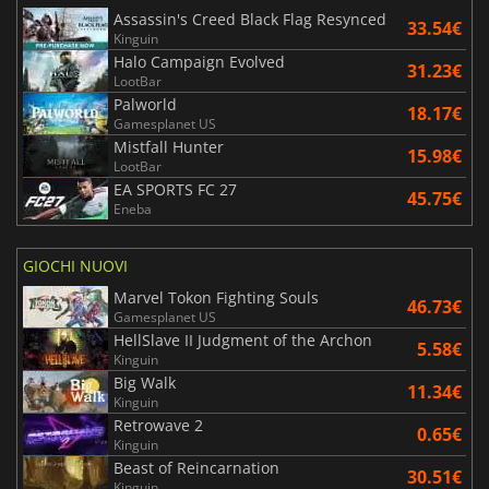
Assassin's Creed Black Flag Resynced
33.54€
Kinguin
Halo Campaign Evolved
31.23€
LootBar
Palworld
18.17€
Gamesplanet US
Mistfall Hunter
15.98€
LootBar
EA SPORTS FC 27
45.75€
Eneba
GIOCHI NUOVI
Marvel Tokon Fighting Souls
46.73€
Gamesplanet US
HellSlave II Judgment of the Archon
5.58€
Kinguin
Big Walk
11.34€
Kinguin
Retrowave 2
0.65€
Kinguin
Beast of Reincarnation
30.51€
Kinguin