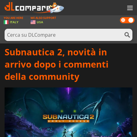
YOU ARE HERE
WE ALSO SUPPORT
Dark
GIOCHI
ITALY
USA
mode
PREPAGATE
SOFTWARE
Subnautica 2, novità in
REWARDS
arrivo dopo i commenti
HARDWARE
della community
NOTIZIE
ACCEDI O REGISTRATI