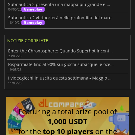
Subnautica 2 presenta una mappa più grande e molte novità
Gameplay
04/06/25
Subnautica 2 vi riporterà nelle profondità del mare
Gameplay
18/10/24
NOTIZIE CORRELATE
Enter the Chronosphere: Quando Superhot incontra Bullet Hell
23/05/26
Risparmiate fino al 90% sui giochi subacquei e oceanici con la Steam Ocean Fest Sale
19/05/26
I videogiochi in uscita questa settimana - Maggio 2026 (Settimana 20)
11/05/26
Featuring a total prize pool of
1,000 USDT
for the
top 10 players
on the