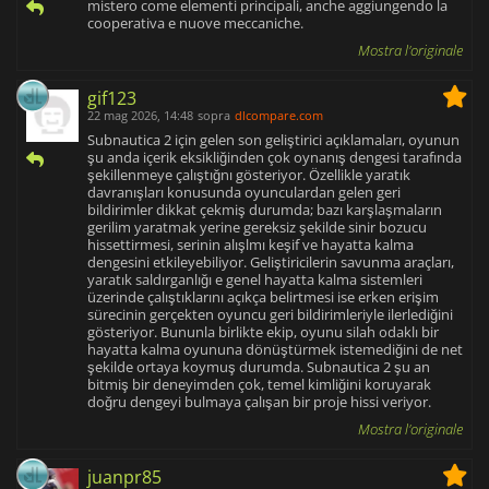
mistero come elementi principali, anche aggiungendo la
cooperativa e nuove meccaniche.
Mostra l'originale
gif123
22 mag 2026, 14:48
sopra
dlcompare.com
Subnautica 2 için gelen son geliştirici açıklamaları, oyunun
şu anda içerik eksikliğinden çok oynanış dengesi tarafında
şekillenmeye çalıştığnı gösteriyor. Özellikle yaratık
davranışları konusunda oyunculardan gelen geri
bildirimler dikkat çekmiş durumda; bazı karşlaşmaların
gerilim yaratmak yerine gereksiz şekilde sinir bozucu
hissettirmesi, serinin alışlmı keşif ve hayatta kalma
dengesini etkileyebiliyor. Geliştiricilerin savunma araçları,
yaratık saldırganlığı e genel hayatta kalma sistemleri
üzerinde çalıştıklarını açıkça belirtmesi ise erken erişim
sürecinin gerçekten oyuncu geri bildirimleriyle ilerlediğini
gösteriyor. Bununla birlikte ekip, oyunu silah odaklı bir
hayatta kalma oyununa dönüştürmek istemediğini de net
şekilde ortaya koymuş durumda. Subnautica 2 şu an
bitmiş bir deneyimden çok, temel kimliğini koruyarak
doğru dengeyi bulmaya çalışan bir proje hissi veriyor.
Mostra l'originale
juanpr85