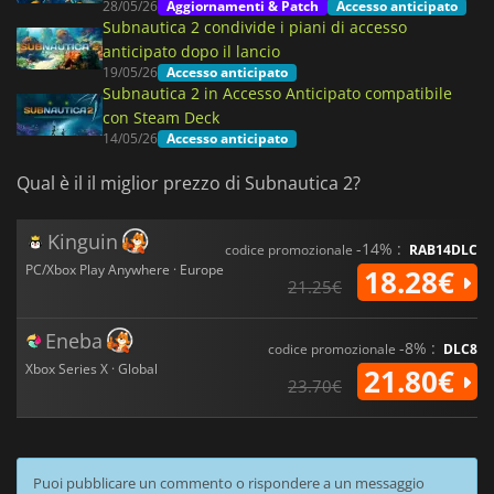
28/05/26
Aggiornamenti & Patch
Accesso anticipato
Subnautica 2 condivide i piani di accesso
anticipato dopo il lancio
19/05/26
Accesso anticipato
Subnautica 2 in Accesso Anticipato compatibile
con Steam Deck
14/05/26
Accesso anticipato
Qual è il il miglior prezzo di Subnautica 2?
Kinguin
-14% :
codice promozionale
RAB14DLC
PC/Xbox Play Anywhere · Europe
18.28€
21.25€
Eneba
-8% :
codice promozionale
DLC8
Xbox Series X · Global
21.80€
23.70€
Puoi pubblicare un commento o rispondere a un messaggio