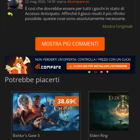
22 mag 2026, 14:30
sopra
dlcompare.es
È così che dovrebbe essere per tutti i giochi in stato di
Accesso Anticipato. Affinché il gioco risulti il più rifinito
possibile, queste cose sono assolutamente necessarie.
Mostra l'originale
MOSTRA PIÙ COMMENTI
Potrebbe piacerti
38.69
€
2
Baldur's Gate 3
Elden Ring