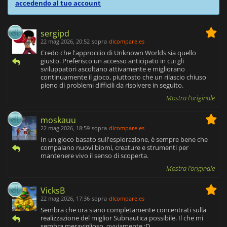
accedendo al tuo account
sergipd
22 mag 2026, 20:52
sopra
dlcompare.es
Credo che l'approccio di Unknown Worlds sia quello
giusto. Preferisco un accesso anticipato in cui gli
sviluppatori ascoltano attivamente e migliorano
continuamente il gioco, piuttosto che un rilascio chiuso
pieno di problemi difficili da risolvere in seguito.
Mostra l'originale
moskauu
22 mag 2026, 18:59
sopra
dlcompare.es
In un gioco basato sull'esplorazione, è sempre bene che
compaiano nuovi biomi, creature e strumenti per
mantenere vivo il senso di scoperta.
Mostra l'originale
VicksB
22 mag 2026, 17:36
sopra
dlcompare.es
Sembra che ora siano completamente concentrati sulla
realizzazione del miglior Subnautica possibile. Il che mi
sembra meraviglioso, ovviamente :D