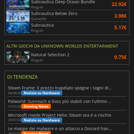
Subnautica Deep Ocean Bundle
22.92€
Kinguin
Subnautica Below Zero
3.98€
Gamelife
Subnautica
5.17€
Kinguin
ALTRI GIOCHI DA UNKNOWN WORLDS ENTERTAINMENT
Natural Selection 2
0.75€
Kinguin
DI TENDENZA
Steam Frame: il prezzo trapelato spegne i sogni di un VR economico
Notizie su Hardware
04/08/26
Palworld: Sunreach e boss più stabili con l'ultimo update
Gaming News
31/07/26
Microsoft rivede Project Helix: Steam ora è a rischio
Notizie su Hardware
29/07/26
Le mappe dei malware e un attacco a Discord hanno colpito Meccha Chameleon
Gaming News
28/07/26