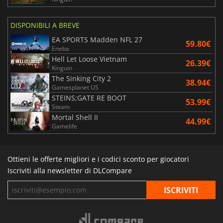
DISPONIBILI A BREVE
EA SPORTS Madden NFL 27
59.80€
Eneba
Hell Let Loose Vietnam
26.39€
Kinguin
The Sinking City 2
38.94€
Gamesplanet US
STEINS;GATE RE BOOT
53.99€
Steam
Mortal Shell II
44.99€
Gamelife
Ottieni le offerte migliori e i codici sconto per giocatori
Iscriviti alla newsletter di DLCompare