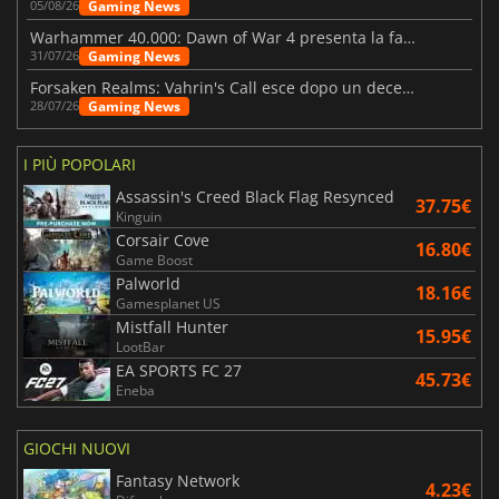
Gaming News
05/08/26
Warhammer 40.000: Dawn of War 4 presenta la fazione dei Necron
Gaming News
31/07/26
Forsaken Realms: Vahrin's Call esce dopo un decennio di sviluppo
Gaming News
28/07/26
I PIÙ POPOLARI
Assassin's Creed Black Flag Resynced
37.75€
Kinguin
Corsair Cove
16.80€
Game Boost
Palworld
18.16€
Gamesplanet US
Mistfall Hunter
15.95€
LootBar
EA SPORTS FC 27
45.73€
Eneba
GIOCHI NUOVI
Fantasy Network
4.23€