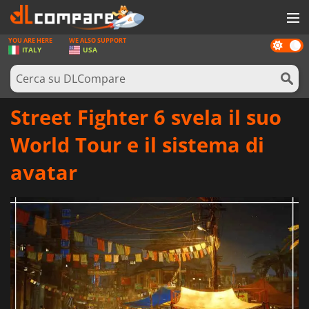
YOU ARE HERE
WE ALSO SUPPORT
Dark
GIOCHI
ITALY
USA
mode
PREPAGATE
SOFTWARE
Street Fighter 6 svela il suo
REWARDS
World Tour e il sistema di
HARDWARE
avatar
NOTIZIE
ACCEDI O REGISTRATI