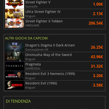
Street Fighter V
1.00€
Gamelife
Ultra Street Fighter IV
2.13€
Kinguin
Street Fighter X Tekken
206.54€
HRKGAME
ALTRI GIOCHI DA CAPCOM
Dragon's Dogma II Dark Arisen
26.25€
Gamesplanet UK
Onimusha Way of the Sword
43.96€
Kinguin
Pragmata
31.32€
GAMESEAL
Resident Evil 3 Nemesis (1999)
3.20€
Kinguin
Resident Evil (1996)
3.58€
Kinguin
DI TENDENZA