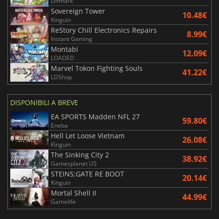
Difmark
Sovereign Tower
10.48€
Kinguin
ReStory Chill Electronics Repairs
8.99€
Instant Gaming
Montabi
12.09€
LOADED
Marvel Tokon Fighting Souls
41.22€
LDShop
DISPONIBILI A BREVE
EA SPORTS Madden NFL 27
59.80€
Eneba
Hell Let Loose Vietnam
26.08€
Kinguin
The Sinking City 2
38.92€
Gamesplanet US
STEINS;GATE RE BOOT
20.14€
Kinguin
Mortal Shell II
44.99€
Gamelife