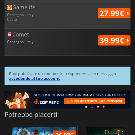
Gamelife
27.99€
Consegna · Italy
Usato
Comet
39.99€
Consegna · Italy
Puoi pubblicare un commento o rispondere a un messaggio
accedendo al tuo account
Potrebbe piacerti