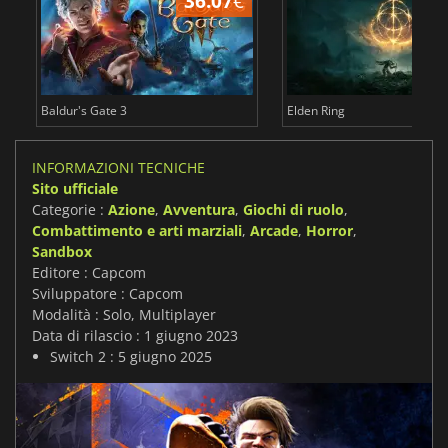
36.07
€
2
Baldur's Gate 3
Elden Ring
INFORMAZIONI TECNICHE
Sito ufficiale
Categorie :
Azione
,
Avventura
,
Giochi di ruolo
,
Combattimento e arti marziali
,
Arcade
,
Horror
,
Sandbox
Editore : Capcom
Sviluppatore : Capcom
Modalità : Solo, Multiplayer
Data di rilascio : 1 giugno 2023
Switch 2 : 5 giugno 2025