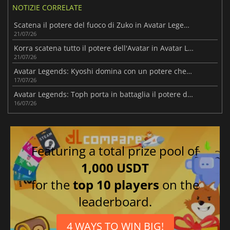
NOTIZIE CORRELATE
Scatena il potere del fuoco di Zuko in Avatar Legends: The Fighting Game
21/07/26
Korra scatena tutto il potere dell'Avatar in Avatar Legends
21/07/26
Avatar Legends: Kyoshi domina con un potere che fa tremare la terra
17/07/26
Avatar Legends: Toph porta in battaglia il potere della manipolazione della terra
16/07/26
Featuring a total prize pool of
1,000 USDT
for the
top 10 players
on the
leaderboard.
4 WAYS TO WIN BIG!