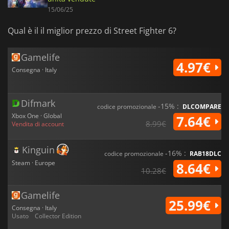
15/06/25
Qual è il il miglior prezzo di Street Fighter 6?
Gamelife
4.97€
Consegna · Italy
Difmark
-15% :
codice promozionale
DLCOMPARE
Xbox One · Global
7.64€
8.99€
Vendita di account
Kinguin
-16% :
codice promozionale
RAB18DLC
Steam · Europe
8.64€
10.28€
Gamelife
25.99€
Consegna · Italy
Usato
Collector Edition