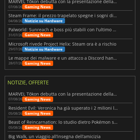
MARVEL Tōkon debutta con la presentazione della roadmap per il primo anno
Gaming News
07/08/26
Steam Frame: il prezzo trapelato spegne i sogni di un VR economico
Notizie su Hardware
04/08/26
Palworld: Sunreach e boss più stabili con l'ultimo update
Gaming News
31/07/26
Microsoft rivede Project Helix: Steam ora è a rischio
Notizie su Hardware
29/07/26
Le mappe dei malware e un attacco a Discord hanno colpito Meccha Chameleon
Gaming News
28/07/26
NOTIZIE, OFFERTE
MARVEL Tōkon debutta con la presentazione della roadmap per il primo anno
Gaming News
07/08/26
Resident Evil: Veronica ha già superato i 2 milioni liste dei desideri
Gaming News
05/08/26
Beast of Reincarnation: lo studio dietro Pokémon su una nuova strada
Gaming News
05/08/26
Big Walk, un viaggio all’insegna dell’amicizia