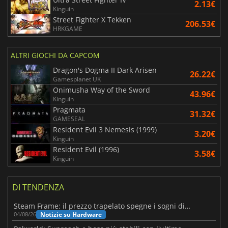
2.13€
Kinguin
Street Fighter X Tekken
206.53€
HRKGAME
ALTRI GIOCHI DA CAPCOM
Dragon's Dogma II Dark Arisen
26.22€
Gamesplanet UK
Onimusha Way of the Sword
43.96€
Kinguin
Pragmata
31.32€
GAMESEAL
Resident Evil 3 Nemesis (1999)
3.20€
Kinguin
Resident Evil (1996)
3.58€
Kinguin
DI TENDENZA
Steam Frame: il prezzo trapelato spegne i sogni di un VR economico
Notizie su Hardware
04/08/26