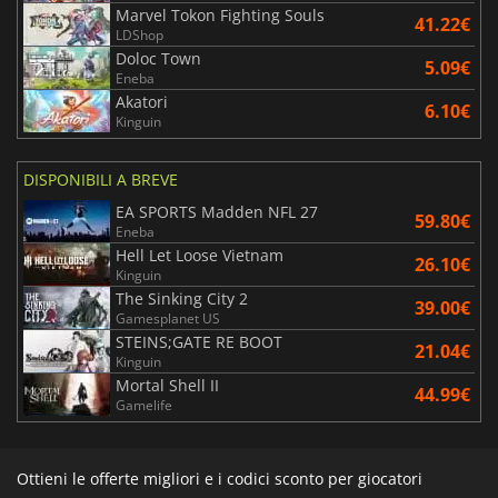
Marvel Tokon Fighting Souls
41.22€
LDShop
Doloc Town
5.09€
Eneba
Akatori
6.10€
Kinguin
DISPONIBILI A BREVE
EA SPORTS Madden NFL 27
59.80€
Eneba
Hell Let Loose Vietnam
26.10€
Kinguin
The Sinking City 2
39.00€
Gamesplanet US
STEINS;GATE RE BOOT
21.04€
Kinguin
Mortal Shell II
44.99€
Gamelife
Ottieni le offerte migliori e i codici sconto per giocatori