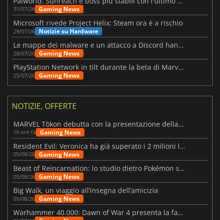
Palworld: Sunreach e boss più stabili con l'ultimo update
Gaming News
31/07/26
Microsoft rivede Project Helix: Steam ora è a rischio
Notizie su Hardware
29/07/26
Le mappe dei malware e un attacco a Discord hanno colpito Meccha Chameleon
Gaming News
28/07/26
PlayStation Network in tilt durante la beta di Marvel Tōkon
Gaming News
25/07/26
NOTIZIE, OFFERTE
MARVEL Tōkon debutta con la presentazione della roadmap per il primo anno
Gaming News
16 ore fa
Resident Evil: Veronica ha già superato i 2 milioni liste dei desideri
Gaming News
05/08/26
Beast of Reincarnation: lo studio dietro Pokémon su una nuova strada
Gaming News
05/08/26
Big Walk, un viaggio all’insegna dell’amicizia
Gaming News
05/08/26
Warhammer 40.000: Dawn of War 4 presenta la fazione dei Necron