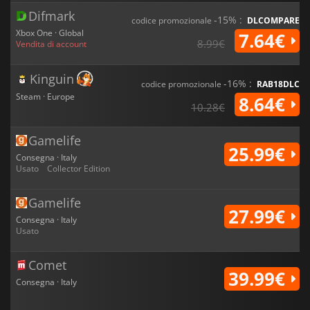
Difmark
-15% :
codice promozionale
DLCOMPARE
Xbox One · Global
7.64€
8.99€
Vendita di account
Kinguin
-16% :
codice promozionale
RAB18DLC
Steam · Europe
8.64€
10.28€
Gamelife
25.99€
Consegna · Italy
Usato
Collector Edition
Gamelife
27.99€
Consegna · Italy
Usato
Comet
39.99€
Consegna · Italy