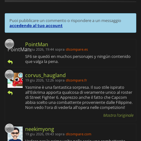
Puoi pubblicare un commento o rispondere a un messaggio
accedendo al tuo account
PointMan
21 giu 2026, 19:44
sopra
dlcompare.es
SF6 se quedó en muchos personajes y ningún contenido
que valga la pena.
corvus_haugland
19 giu 2026, 12:26
sopra
dlcompare.fr
Yasmine è una fantastica sorpresa. Il suo stile ispirato
all'Eskrima apporta qualcosa di veramente unico al roster
di Street Fighter 6. Apprezzo anche il fatto che Capcom
abbia scelto una combattente proveniente dalle Filippine.
Non vedo l'ora di vederla all'opera nelle competizioni!
Mostra l'originale
neekimyong
19 giu 2026, 09:43
sopra
dlcompare.com
Vedere per la prima volta nella serie una combattente