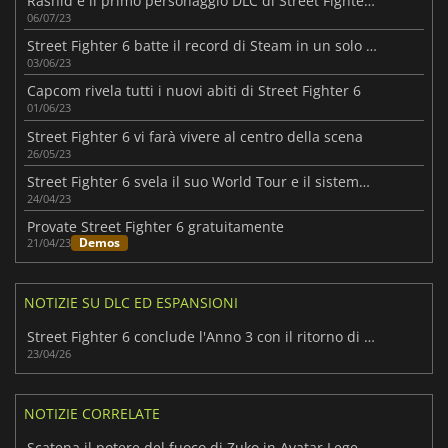
Rashid è il primo personaggio DLC di Street Fighter 6 ad aggiungersi al roster
06/07/23
Street Fighter 6 batte il record di Steam in un solo giorno
03/06/23
Capcom rivela tutti i nuovi abiti di Street Fighter 6
01/06/23
Street Fighter 6 vi farà vivere al centro della scena
26/05/23
Street Fighter 6 svela il suo World Tour e il sistema di avatar
24/04/23
Provate Street Fighter 6 gratuitamente
Demos
21/04/23
NOTIZIE SU DLC ED ESPANSIONI
Street Fighter 6 conclude l'Anno 3 con il ritorno di Ingrid
23/04/26
NOTIZIE CORRELATE
Scatena il potere del fuoco di Zuko in Avatar Legends: The Fighting Game