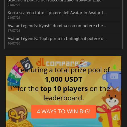
21/07/26
Korra scatena tutto il potere dell'Avatar in Avatar Legends
21/07/26
Avatar Legends: Kyoshi domina con un potere che fa tremare la terra
17/07/26
Avatar Legends: Toph porta in battaglia il potere della manipolazione della terra
16/07/26
Featuring a total prize pool of
1,000 USDT
for the
top 10 players
on the
leaderboard.
4 WAYS TO WIN BIG!