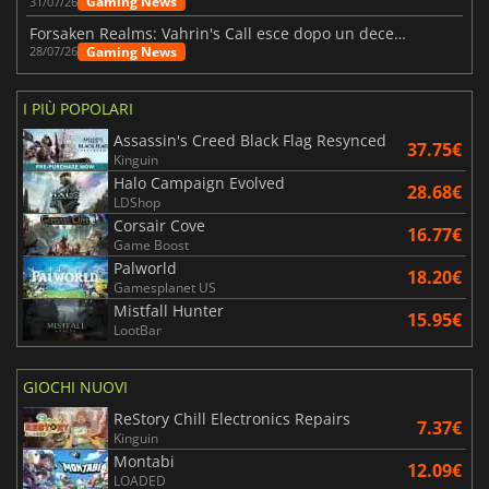
Gaming News
31/07/26
Forsaken Realms: Vahrin's Call esce dopo un decennio di sviluppo
Gaming News
28/07/26
I PIÙ POPOLARI
Assassin's Creed Black Flag Resynced
37.75€
Kinguin
Halo Campaign Evolved
28.68€
LDShop
Corsair Cove
16.77€
Game Boost
Palworld
18.20€
Gamesplanet US
Mistfall Hunter
15.95€
LootBar
GIOCHI NUOVI
ReStory Chill Electronics Repairs
7.37€
Kinguin
Montabi
12.09€
LOADED