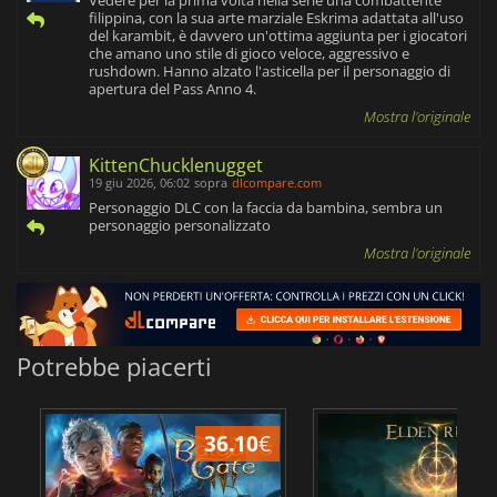
filippina, con la sua arte marziale Eskrima adattata all'uso
del karambit, è davvero un'ottima aggiunta per i giocatori
che amano uno stile di gioco veloce, aggressivo e
rushdown. Hanno alzato l'asticella per il personaggio di
apertura del Pass Anno 4.
Mostra l'originale
KittenChucklenugget
19 giu 2026, 06:02
sopra
dlcompare.com
Personaggio DLC con la faccia da bambina, sembra un
personaggio personalizzato
Mostra l'originale
Potrebbe piacerti
36.10
€
2