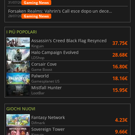
Gaming News
31/07/26
Forsaken Realms: Vahrin's Call esce dopo un decennio di sviluppo
Gaming News
28/07/26
I PIÙ POPOLARI
Assassin's Creed Black Flag Resynced
37.75€
Kinguin
Halo Campaign Evolved
28.68€
LDShop
Corsair Cove
16.80€
Game Boost
Palworld
18.16€
Gamesplanet US
Mistfall Hunter
15.95€
LootBar
GIOCHI NUOVI
Fantasy Network
4.23€
Difmark
Sovereign Tower
9.66€
Kinguin