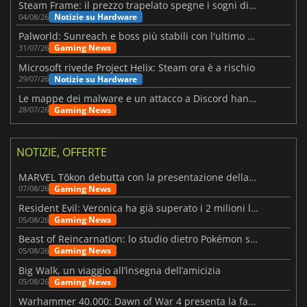
Steam Frame: il prezzo trapelato spegne i sogni di un VR economico
Notizie su Hardware
04/08/26
Palworld: Sunreach e boss più stabili con l'ultimo update
Gaming News
31/07/26
Microsoft rivede Project Helix: Steam ora è a rischio
Notizie su Hardware
29/07/26
Le mappe dei malware e un attacco a Discord hanno colpito Meccha Chameleon
Gaming News
28/07/26
NOTIZIE, OFFERTE
MARVEL Tōkon debutta con la presentazione della roadmap per il primo anno
Gaming News
07/08/26
Resident Evil: Veronica ha già superato i 2 milioni liste dei desideri
Gaming News
05/08/26
Beast of Reincarnation: lo studio dietro Pokémon su una nuova strada
Gaming News
05/08/26
Big Walk, un viaggio all’insegna dell’amicizia
Gaming News
05/08/26
Warhammer 40.000: Dawn of War 4 presenta la fazione dei Necron