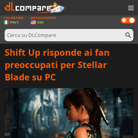
YOU ARE HERE
WE ALSO SUPPORT
Dark
GIOCHI
ITALY
USA
mode
PREPAGATE
SOFTWARE
Shift Up risponde ai fan
REWARDS
preoccupati per Stellar
HARDWARE
Blade su PC
NOTIZIE
ACCEDI O REGISTRATI