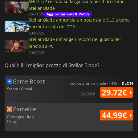
SHIFT UP recluta su larga scala per il prossimo
Stellar Blade
25/11/25
Aggiornamenti & Patch
Stellar Blade annuncia un potenziale DLC a tema
horror in vista del TGS
23/09/25
Stellar Blade infrange i record nel giorno del
lancio su PC
15/06/25
Qual è il il miglior prezzo di Stellar Blade?
Game Boost
-14% :
codice promozionale
DLC14
Steam · Global
29.72€
34.56€
Gamelife
44.99€
Consegna · Italy
Usato