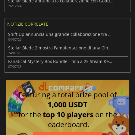
Stellar Blade annuncia la collaborazione con Goddess of Victory: Nikke
26/12/24
NOTIZIE CORRELATE
Shift Up annuncia una grande collaborazione tra NIKKE e Persona
04/07/26
Stellar Blade 2 mostra l'ambientazione di una Cina in rovina
24/01/26
Fanatical Mystery Box Bundle - fino a 25 Steam Key a sorpresa
07/07/25
Featuring a total prize pool of
1,000 USDT
for the
top 10 players
on the
leaderboard.