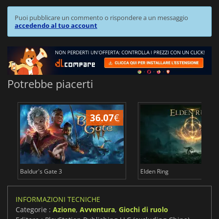
Puoi pubblicare un commento o rispondere a un messaggio
accedendo al tuo account
Potrebbe piacerti
36.07
€
2
Baldur's Gate 3
Elden Ring
INFORMAZIONI TECNICHE
Categorie :
Azione
,
Avventura
,
Giochi di ruolo