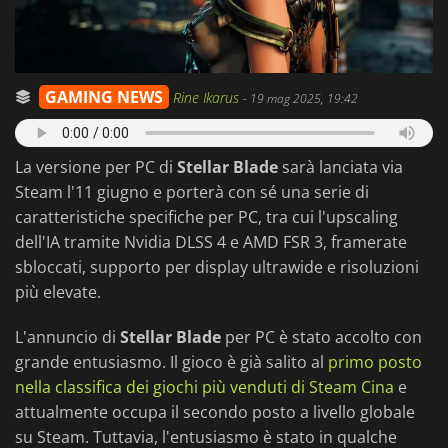
GAMING NEWS
Rine Ikarus
-
19 mag 2025, 19:42
La versione per PC di
Stellar Blade
sarà lanciata via
Steam l'11 giugno e porterà con sé una serie di
caratteristiche specifiche per PC, tra cui l'upscaling
dell'IA tramite Nvidia DLSS 4 e AMD FSR 3, framerate
sbloccati, supporto per display ultrawide e risoluzioni
più elevate.
L'annuncio di
Stellar Blade
per PC è stato accolto con
grande entusiasmo. Il gioco è già salito al
primo posto
nella classifica dei giochi più venduti di Steam Cina
e
attualmente occupa il secondo posto a livello globale
su Steam. Tuttavia, l'entusiasmo è stato in qualche