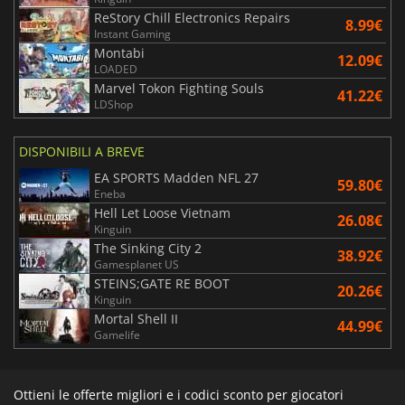
ReStory Chill Electronics Repairs
8.99€
Instant Gaming
Montabi
12.09€
LOADED
Marvel Tokon Fighting Souls
41.22€
LDShop
DISPONIBILI A BREVE
EA SPORTS Madden NFL 27
59.80€
Eneba
Hell Let Loose Vietnam
26.08€
Kinguin
The Sinking City 2
38.92€
Gamesplanet US
STEINS;GATE RE BOOT
20.26€
Kinguin
Mortal Shell II
44.99€
Gamelife
Ottieni le offerte migliori e i codici sconto per giocatori