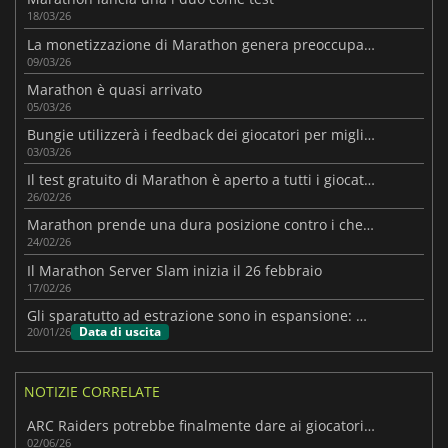
18/03/26
La monetizzazione di Marathon genera preoccupazioni
09/03/26
Marathon è quasi arrivato
05/03/26
Bungie utilizzerà i feedback dei giocatori per migliorare Marathon
03/03/26
Il test gratuito di Marathon è aperto a tutti i giocatori
26/02/26
Marathon prende una dura posizione contro i cheaters prima del lancio
24/02/26
Il Marathon Server Slam inizia il 26 febbraio
17/02/26
Gli sparatutto ad estrazione sono in espansione: Marathon punta tutto sul PvP
Data di uscita
20/01/26
NOTIZIE CORRELATE
ARC Raiders potrebbe finalmente dare ai giocatori PvE la modalità che vogliono
02/06/26