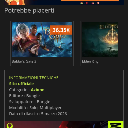
Potrebbe piacerti
36.35
€
2
Baldur's Gate 3
Elden Ring
INFORMAZIONI TECNICHE
Sito ufficiale
Categorie :
Azione
Editore : Bungie
Sviluppatore : Bungie
Modalità : Solo, Multiplayer
Data di rilascio : 5 marzo 2026