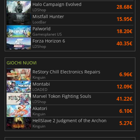
Halo Campaign Evolved
28.68€
LDShop
Mistfall Hunter
15.95€
LootBar
Palworld
18.20€
Gamesplanet US
Forza Horizon 6
40.35€
LDShop
GIOCHI NUOVI
ReStory Chill Electronics Repairs
6.96€
Kinguin
Montabi
12.09€
LOADED
Marvel Tokon Fighting Souls
41.22€
LDShop
Akatori
6.10€
Kinguin
HellSlave 2 Judgment of the Archon
5.27€
Kinguin