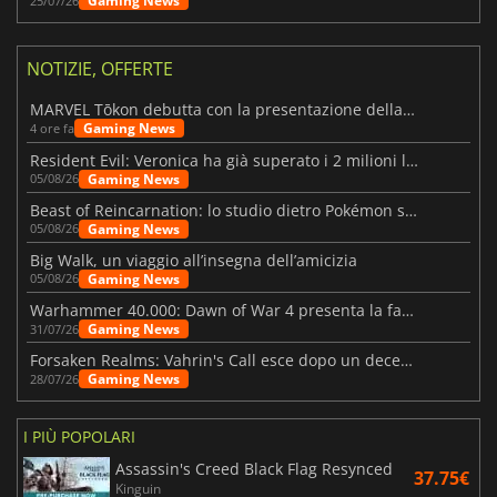
Gaming News
25/07/26
NOTIZIE, OFFERTE
MARVEL Tōkon debutta con la presentazione della roadmap per il primo anno
Gaming News
4 ore fa
Resident Evil: Veronica ha già superato i 2 milioni liste dei desideri
Gaming News
05/08/26
Beast of Reincarnation: lo studio dietro Pokémon su una nuova strada
Gaming News
05/08/26
Big Walk, un viaggio all’insegna dell’amicizia
Gaming News
05/08/26
Warhammer 40.000: Dawn of War 4 presenta la fazione dei Necron
Gaming News
31/07/26
Forsaken Realms: Vahrin's Call esce dopo un decennio di sviluppo
Gaming News
28/07/26
I PIÙ POPOLARI
Assassin's Creed Black Flag Resynced
37.75€
Kinguin