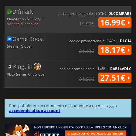
Difmark
-15% :
codice promozionale
DLCOMPARE
PlayStation 5 · Global
16.99€
19.99€
Vendita di account
Game Boost
-14% :
codice promozionale
DLC14
Steam · Global
18.17€
21.13€
Kinguin
-14% :
codice promozionale
RAB14VDLC
Xbox Series X · Europe
27.51€
31.99€
Puoi pubblicare un commento o rispondere a un messaggio
accedendo al tuo account