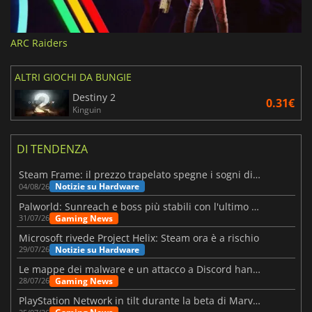
ARC Raiders
ALTRI GIOCHI DA BUNGIE
Destiny 2
0.31€
Kinguin
DI TENDENZA
Steam Frame: il prezzo trapelato spegne i sogni di un VR economico
Notizie su Hardware
04/08/26
Palworld: Sunreach e boss più stabili con l'ultimo update
Gaming News
31/07/26
Microsoft rivede Project Helix: Steam ora è a rischio
Notizie su Hardware
29/07/26
Le mappe dei malware e un attacco a Discord hanno colpito Meccha Chameleon
Gaming News
28/07/26
PlayStation Network in tilt durante la beta di Marvel Tōkon