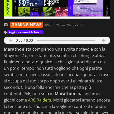
GAMING NEWS
AlexP
-
19 mag 2026, 21:17
Aggiornamenti & Patch
Marathon
sta compiendo una svolta notevole con la
Stagione 2 e, onestamente, sembra che Bungie abbia
finalmente notato qualcosa che i giocatori dicono da
un po' di tempo: non tutti vogliono che ogni partita
sembri un torneo classificato in cui una squadra a caso
si occupa del tuo corpo dopo averti eliminato in tre
secondi. C'è una folla enorme che aspetta più
contenuti PvE, non solo in
Marathon
ma anche in
giochi come
ARC Raiders
. Molti giocatori amano ancora
la tensione e la sfida, ma la vogliono contro il mondo,
non contro qualcuno che urla in chat vocale dopo aver