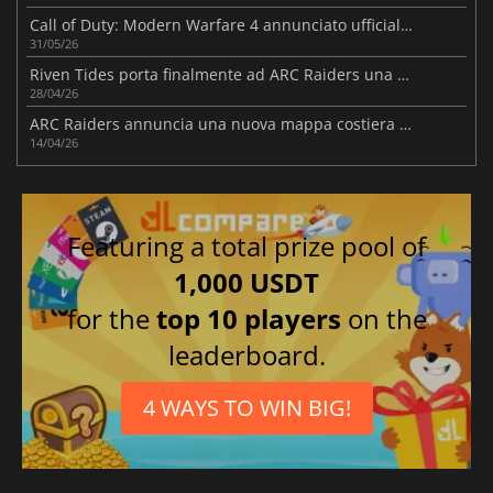
Call of Duty: Modern Warfare 4 annunciato ufficialmente
31/05/26
Riven Tides porta finalmente ad ARC Raiders una nuova mappa
28/04/26
ARC Raiders annuncia una nuova mappa costiera nel prossimo aggiornamento
14/04/26
Featuring a total prize pool of
1,000 USDT
for the
top 10 players
on the
leaderboard.
4 WAYS TO WIN BIG!