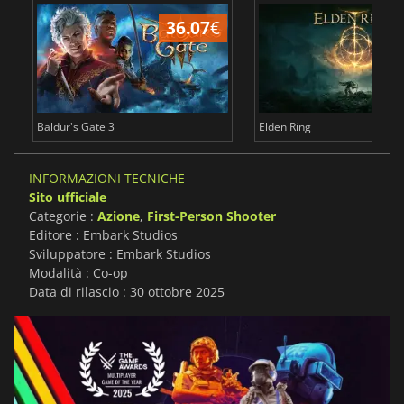
36.07
€
2
Baldur's Gate 3
Elden Ring
INFORMAZIONI TECNICHE
Sito ufficiale
Categorie :
Azione
,
First-Person Shooter
Editore : Embark Studios
Sviluppatore : Embark Studios
Modalità : Co-op
Data di rilascio : 30 ottobre 2025