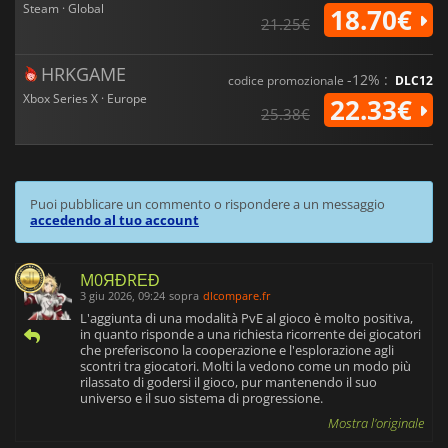
Steam · Global
18.70€
21.25€
HRKGAME
-12% :
codice promozionale
DLC12
Xbox Series X · Europe
22.33€
25.38€
Puoi pubblicare un commento o rispondere a un messaggio
accedendo al tuo account
M0ЯĐRΕĐ
3 giu 2026, 09:24
sopra
dlcompare.fr
L'aggiunta di una modalità PvE al gioco è molto positiva,
in quanto risponde a una richiesta ricorrente dei giocatori
che preferiscono la cooperazione e l'esplorazione agli
scontri tra giocatori. Molti la vedono come un modo più
rilassato di godersi il gioco, pur mantenendo il suo
universo e il suo sistema di progressione.
Mostra l'originale