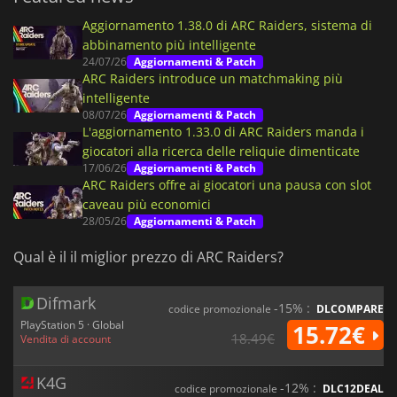
Aggiornamento 1.38.0 di ARC Raiders, sistema di
abbinamento più intelligente
24/07/26
Aggiornamenti & Patch
ARC Raiders introduce un matchmaking più
intelligente
08/07/26
Aggiornamenti & Patch
L'aggiornamento 1.33.0 di ARC Raiders manda i
giocatori alla ricerca delle reliquie dimenticate
17/06/26
Aggiornamenti & Patch
ARC Raiders offre ai giocatori una pausa con slot
caveau più economici
28/05/26
Aggiornamenti & Patch
Qual è il il miglior prezzo di ARC Raiders?
Difmark
-15% :
codice promozionale
DLCOMPARE
PlayStation 5 · Global
15.72€
18.49€
Vendita di account
K4G
-12% :
codice promozionale
DLC12DEAL