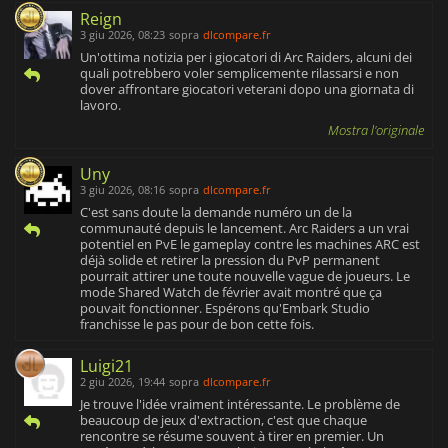
Reign
3 giu 2026, 08:23
sopra
dlcompare.fr
Un'ottima notizia per i giocatori di Arc Raiders, alcuni dei
quali potrebbero voler semplicemente rilassarsi e non
dover affrontare giocatori veterani dopo una giornata di
lavoro.
Mostra l'originale
Uny
3 giu 2026, 08:16
sopra
dlcompare.fr
C'est sans doute la demande numéro un de la
communauté depuis le lancement. Arc Raiders a un vrai
potentiel en PvE le gameplay contre les machines ARC est
déjà solide et retirer la pression du PvP permanent
pourrait attirer une toute nouvelle vague de joueurs. Le
mode Shared Watch de février avait montré que ça
pouvait fonctionner. Espérons qu'Embark Studio
franchisse le pas pour de bon cette fois.
Luigi21
2 giu 2026, 19:44
sopra
dlcompare.fr
Je trouve l'idée vraiment intéressante. Le problème de
beaucoup de jeux d'extraction, c'est que chaque
rencontre se résume souvent à tirer en premier. Un