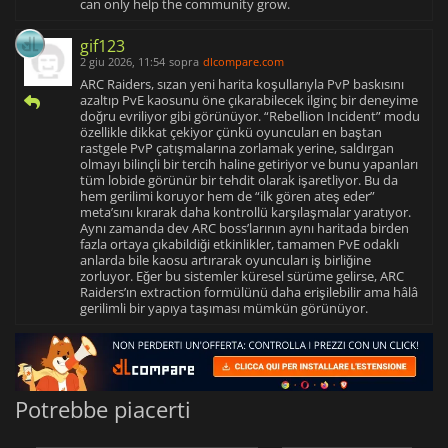
can only help the community grow.
gif123
2 giu 2026, 11:54
sopra
dlcompare.com
ARC Raiders, sızan yeni harita koşullarıyla PvP baskısını
azaltıp PvE kaosunu öne çıkarabilecek ilginç bir deneyime
doğru evriliyor gibi görünüyor. “Rebellion Incident” modu
özellikle dikkat çekiyor çünkü oyuncuları en baştan
rastgele PvP çatışmalarına zorlamak yerine, saldırgan
olmayı bilinçli bir tercih haline getiriyor ve bunu yapanları
tüm lobide görünür bir tehdit olarak işaretliyor. Bu da
hem gerilimi koruyor hem de “ilk gören ateş eder”
meta’sını kırarak daha kontrollü karşılaşmalar yaratıyor.
Aynı zamanda dev ARC boss’larının aynı haritada birden
fazla ortaya çıkabildiği etkinlikler, tamamen PvE odaklı
anlarda bile kaosu artırarak oyuncuları iş birliğine
zorluyor. Eğer bu sistemler küresel sürüme gelirse, ARC
Raiders’ın extraction formülünü daha erişilebilir ama hâlâ
gerilimli bir yapıya taşıması mümkün görünüyor.
Potrebbe piacerti