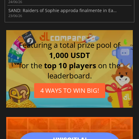
24/06/26
SAND: Raiders of Sophie approda finalmente in Early Access
23/06/26
Featuring a total prize pool of
1,000 USDT
for the
top 10 players
on the
leaderboard.
4 WAYS TO WIN BIG!