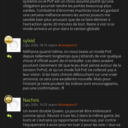
système où le PvP est un choix assumé plutôt qu'une
obligation pourrait rendre les parties beaucoup plus
variées. Combattre d'énormes machines tout en gardant
une certaine méfiance envers les autres joueurs me
semble bien plus amusant que de se faire éliminer à
l'extraction après 20 minutes de loot. Reste à voir si ce
mode arrivera un jour dans la version globale
sylxid
2 giu 2026, 18:15
sopra
dlcompare.fr
Méfiance quand même, on nous tease un mode PvE
depuis tellement longtemps que j'attends de voir quelque
chose d'officiel avant de m'emballer. Les devs avaient
pourtant clairement dit que le jeu était pensé autour de la
tension PvPvE, et qu'un mode full PvE ne collerait pas à
leur vision. Si les tests chinois débouchent sur une vraie
annonce, ce sera une excellente nouvelle. Mais pour
l'instant je reste prudent les indices sont encourageants,
pas une confirmation. 🤞
Nachos
2 giu 2026, 16:23
sopra
dlcompare.fr
Un event double Queen, ça pourrait être intéressant
comme ajout. Réussir à tuer les 2 dans la même game, les
loots et s'extraire ça rapporterait beaucoup, par contre
l'équipement à avoir pour en tuer 2 pour les solo / duo va