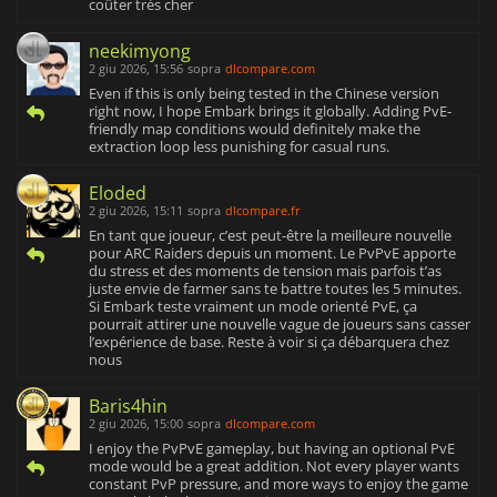
coûter très cher
neekimyong
2 giu 2026, 15:56
sopra
dlcompare.com
Even if this is only being tested in the Chinese version
right now, I hope Embark brings it globally. Adding PvE-
friendly map conditions would definitely make the
extraction loop less punishing for casual runs.
Eloded
2 giu 2026, 15:11
sopra
dlcompare.fr
En tant que joueur, c’est peut-être la meilleure nouvelle
pour ARC Raiders depuis un moment. Le PvPvE apporte
du stress et des moments de tension mais parfois t’as
juste envie de farmer sans te battre toutes les 5 minutes.
Si Embark teste vraiment un mode orienté PvE, ça
pourrait attirer une nouvelle vague de joueurs sans casser
l’expérience de base. Reste à voir si ça débarquera chez
nous
Baris4hin
2 giu 2026, 15:00
sopra
dlcompare.com
I enjoy the PvPvE gameplay, but having an optional PvE
mode would be a great addition. Not every player wants
constant PvP pressure, and more ways to enjoy the game