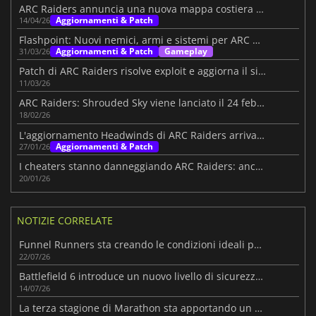
ARC Raiders annuncia una nuova mappa costiera nel prossimo aggiornamento
Aggiornamenti & Patch
14/04/26
Flashpoint: Nuovi nemici, armi e sistemi per ARC Raider
Aggiornamenti & Patch
Gameplay
31/03/26
Patch di ARC Raiders risolve exploit e aggiorna il sistema di loot
11/03/26
ARC Raiders: Shrouded Sky viene lanciato il 24 febbraio
18/02/26
L'aggiornamento Headwinds di ARC Raiders arriva oggi
Aggiornamenti & Patch
27/01/26
I cheaters stanno danneggiando ARC Raiders: anche i top streamer sono stufi
20/01/26
NOTIZIE CORRELATE
Funnel Runners sta creando le condizioni ideali per il successo
22/07/26
Battlefield 6 introduce un nuovo livello di sicurezza per contrastare i cheater su PC
14/07/26
La terza stagione di Marathon sta apportando un notevole miglioramento a Perimeter