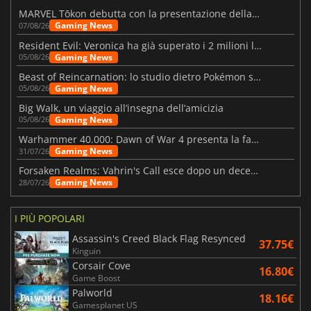
MARVEL Tōkon debutta con la presentazione della roadmap per il primo anno
Gaming News
07/08/26
Resident Evil: Veronica ha già superato i 2 milioni liste dei desideri
Gaming News
05/08/26
Beast of Reincarnation: lo studio dietro Pokémon su una nuova strada
Gaming News
05/08/26
Big Walk, un viaggio all’insegna dell’amicizia
Gaming News
05/08/26
Warhammer 40.000: Dawn of War 4 presenta la fazione dei Necron
Gaming News
31/07/26
Forsaken Realms: Vahrin's Call esce dopo un decennio di sviluppo
Gaming News
28/07/26
I PIÙ POPOLARI
Assassin's Creed Black Flag Resynced
37.75€
Kinguin
Corsair Cove
16.80€
Game Boost
Palworld
18.16€
Gamesplanet US