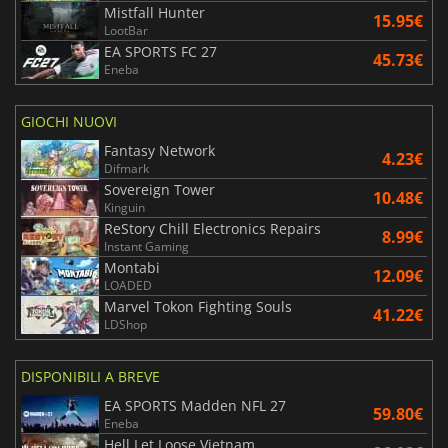
Mistfall Hunter
15.95€
LootBar
EA SPORTS FC 27
45.73€
Eneba
GIOCHI NUOVI
Fantasy Network
4.23€
Difmark
Sovereign Tower
10.48€
Kinguin
ReStory Chill Electronics Repairs
8.99€
Instant Gaming
Montabi
12.09€
LOADED
Marvel Tokon Fighting Souls
41.22€
LDShop
DISPONIBILI A BREVE
EA SPORTS Madden NFL 27
59.80€
Eneba
Hell Let Loose Vietnam