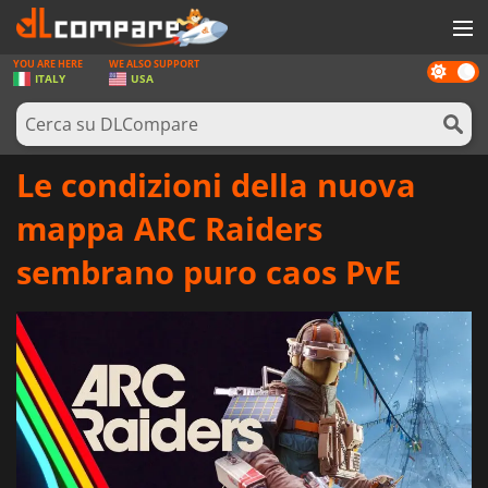
YOU ARE HERE
WE ALSO SUPPORT
Dark
GIOCHI
ITALY
USA
mode
PREPAGATE
SOFTWARE
Le condizioni della nuova
REWARDS
mappa ARC Raiders
HARDWARE
sembrano puro caos PvE
NOTIZIE
ACCEDI O REGISTRATI