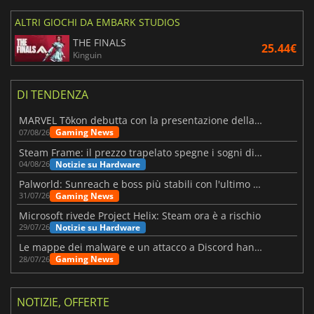
ALTRI GIOCHI DA EMBARK STUDIOS
THE FINALS
25.44€
Kinguin
DI TENDENZA
MARVEL Tōkon debutta con la presentazione della roadmap per il primo anno
Gaming News
07/08/26
Steam Frame: il prezzo trapelato spegne i sogni di un VR economico
Notizie su Hardware
04/08/26
Palworld: Sunreach e boss più stabili con l'ultimo update
Gaming News
31/07/26
Microsoft rivede Project Helix: Steam ora è a rischio
Notizie su Hardware
29/07/26
Le mappe dei malware e un attacco a Discord hanno colpito Meccha Chameleon
Gaming News
28/07/26
NOTIZIE, OFFERTE