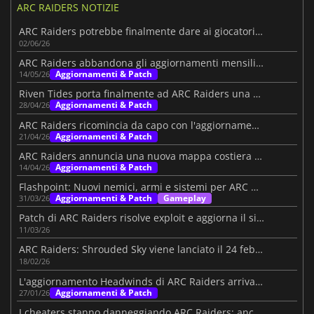
ARC RAIDERS NOTIZIE
ARC Raiders potrebbe finalmente dare ai giocatori PvE la modalità che vogliono
02/06/26
ARC Raiders abbandona gli aggiornamenti mensili per un nuovo piano rischioso
Aggiornamenti & Patch
14/05/26
Riven Tides porta finalmente ad ARC Raiders una nuova mappa
Aggiornamenti & Patch
28/04/26
ARC Raiders ricomincia da capo con l'aggiornamento Riven Tides
Aggiornamenti & Patch
21/04/26
ARC Raiders annuncia una nuova mappa costiera nel prossimo aggiornamento
Aggiornamenti & Patch
14/04/26
Flashpoint: Nuovi nemici, armi e sistemi per ARC Raider
Aggiornamenti & Patch
Gameplay
31/03/26
Patch di ARC Raiders risolve exploit e aggiorna il sistema di loot
11/03/26
ARC Raiders: Shrouded Sky viene lanciato il 24 febbraio
18/02/26
L'aggiornamento Headwinds di ARC Raiders arriva oggi
Aggiornamenti & Patch
27/01/26
I cheaters stanno danneggiando ARC Raiders: anche i top streamer sono stufi