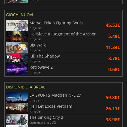
GIOCHI NUOVI
Marvel Tokon Fighting Souls
45.52€
Kinguin
HellSlave II Judgment of the Archon
5.49€
Kinguin
Big Walk
11.34€
Kinguin
Kill The Shadow
8.78€
Kinguin
Retrowave 2
0.68€
Kinguin
DISPONIBILI A BREVE
EA SPORTS Madden NFL 27
59.80€
Eneba
Hell Let Loose Vietnam
26.11€
Kinguin
The Sinking City 2
38.98€
Gamesplanet US