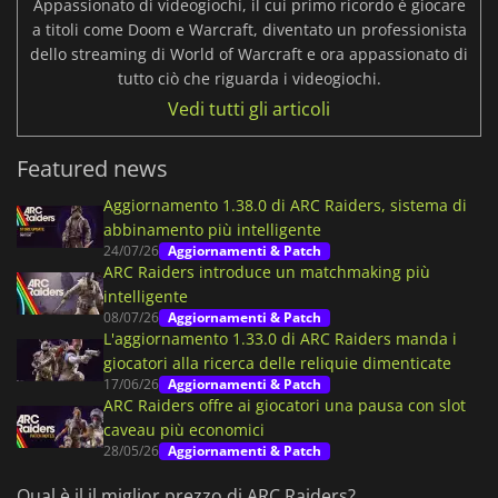
Appassionato di videogiochi, il cui primo ricordo è giocare
a titoli come Doom e Warcraft, diventato un professionista
dello streaming di World of Warcraft e ora appassionato di
tutto ciò che riguarda i videogiochi.
Vedi tutti gli articoli
Featured news
Aggiornamento 1.38.0 di ARC Raiders, sistema di
abbinamento più intelligente
24/07/26
Aggiornamenti & Patch
ARC Raiders introduce un matchmaking più
intelligente
08/07/26
Aggiornamenti & Patch
L'aggiornamento 1.33.0 di ARC Raiders manda i
giocatori alla ricerca delle reliquie dimenticate
17/06/26
Aggiornamenti & Patch
ARC Raiders offre ai giocatori una pausa con slot
caveau più economici
28/05/26
Aggiornamenti & Patch
Qual è il il miglior prezzo di ARC Raiders?