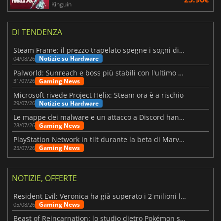
Kinguin
DI TENDENZA
Steam Frame: il prezzo trapelato spegne i sogni di un VR economico
Notizie su Hardware
04/08/26
Palworld: Sunreach e boss più stabili con l'ultimo update
Gaming News
31/07/26
Microsoft rivede Project Helix: Steam ora è a rischio
Notizie su Hardware
29/07/26
Le mappe dei malware e un attacco a Discord hanno colpito Meccha Chameleon
Gaming News
28/07/26
PlayStation Network in tilt durante la beta di Marvel Tōkon
Gaming News
25/07/26
NOTIZIE, OFFERTE
Resident Evil: Veronica ha già superato i 2 milioni liste dei desideri
Gaming News
05/08/26
Beast of Reincarnation: lo studio dietro Pokémon su una nuova strada