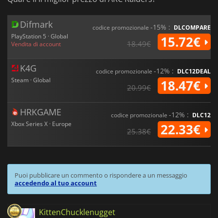
Difmark
-15% :
codice promozionale
DLCOMPARE
PlayStation 5 · Global
15.72€
18.49€
Vendita di account
K4G
-12% :
codice promozionale
DLC12DEAL
Steam · Global
18.47€
20.99€
HRKGAME
-12% :
codice promozionale
DLC12
Xbox Series X · Europe
22.33€
25.38€
Puoi pubblicare un commento o rispondere a un messaggio
accedendo al tuo account
KittenChucklenugget