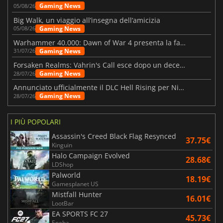
Gaming News
05/08/26
Big Walk, un viaggio all’insegna dell’amicizia
Gaming News
05/08/26
Warhammer 40.000: Dawn of War 4 presenta la fazione dei Necron
Gaming News
31/07/26
Forsaken Realms: Vahrin's Call esce dopo un decennio di sviluppo
Gaming News
28/07/26
Annunciato ufficialmente il DLC Hell Rising per Nioh 3
Gaming News
28/07/26
I PIÙ POPOLARI
Assassin's Creed Black Flag Resynced
37.75€
Kinguin
Halo Campaign Evolved
28.68€
LDShop
Palworld
18.19€
Gamesplanet US
Mistfall Hunter
16.01€
LootBar
EA SPORTS FC 27
45.73€
Eneba