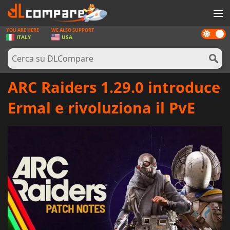
YOU ARE HERE
WE ALSO SUPPORT
Dark
GIOCHI
ITALY
USA
mode
PREPAGATE
SOFTWARE
ARC Raiders 1.29.0 introduce
REWARDS
Ermal e rivoluziona il PvE
HARDWARE
NOTIZIE
ACCEDI O REGISTRATI