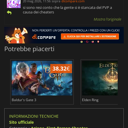
20 mag 2026, 11:56
sopra
dlcompare.com
si sono resi conto che la gente si è stancata del PVP a
causa dei cheaters
Mostra l'originale
Potrebbe piacerti
38.32
€
2
Baldur's Gate 3
Elden Ring
INFORMAZIONI TECNICHE
Sito ufficiale