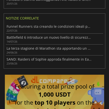
20/01/26
NOTIZIE CORRELATE
Funnel Runners sta creando le condizioni ideali per il successo
22/07/26
Battlefield 6 introduce un nuovo livello di sicurezza per contrastare i cheater su PC
14/07/26
La terza stagione di Marathon sta apportando un notevole miglioramento a Perimeter
24/06/26
SAND: Raiders of Sophie approda finalmente in Early Access
23/06/26
Featuring a total prize pool of
1,000 USDT
for the
top 10 players
on the