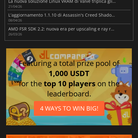
La nuova soluzione Linux VRAM di Valve triplica gli FPS per alcuni giochi AMD RX 6500 XT
21/04/26
L'aggiornamento 1.1.10 di Assassin's Creed Shadows migliora il gameplay
08/04/26
AMD FSR SDK 2.2: nuova era per upscaling e ray regeneration
26/03/26
Featuring a total prize pool of
1,000 USDT
for the
top 10 players
on the
leaderboard.
4 WAYS TO WIN BIG!