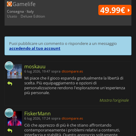
Gamelife
49.99€
Consegna · Italy
Usato
Deluxe Edition
Puoi pubblicare un commento o rispondere a un messaggio
accedendo al tuo account
moskauu
6 lug 2026, 19:47
sopra
dlcompare.es
Mi piace che il gioco espanda gradualmente la libertà di
scelta. Più equipaggiamento e opzioni di
personalizzazione rendono l'esplorazione un'esperienza
più personale.
Mostra l'originale
FiskerMann
6 lug 2026, 17:24
sopra
dlcompare.es
Ciò che apprezzo di più è che stiano affrontando
contemporaneamente i problemi relativi a contenuti,
interfaccia e stabilità. Questo approccio solitamente