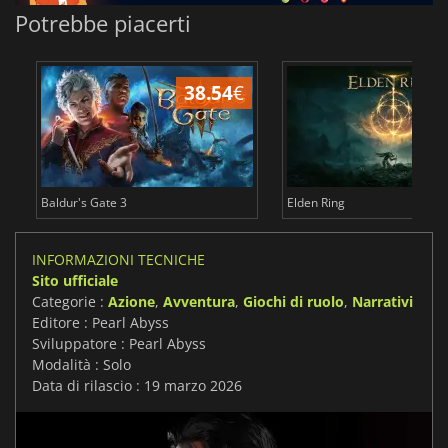
Potrebbe piacerti
38.54
€
2
Baldur's Gate 3
Elden Ring
INFORMAZIONI TECNICHE
Sito ufficiale
Categorie :
Azione
,
Avventura
,
Giochi di ruolo
,
Narrativi
Editore : Pearl Abyss
Sviluppatore : Pearl Abyss
Modalità : Solo
Data di rilascio : 19 marzo 2026