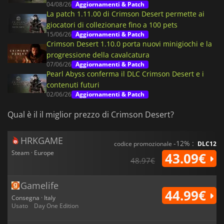
04/08/26
Aggiornamenti & Patch
La patch 1.11.00 di Crimson Desert permette ai
giocatori di collezionare fino a 100 pets
15/06/26
Aggiornamenti & Patch
Crimson Desert 1.10.0 porta nuovi minigiochi e la
progressione della cavalcatura
07/06/26
Aggiornamenti & Patch
Pearl Abyss conferma il DLC Crimson Desert e i
contenuti futuri
02/06/26
Aggiornamenti & Patch
Qual è il il miglior prezzo di Crimson Desert?
HRKGAME
-12% :
codice promozionale
DLC12
Steam · Europe
43.09€
48.97€
Gamelife
44.99€
Consegna · Italy
Usato
Day One Edition