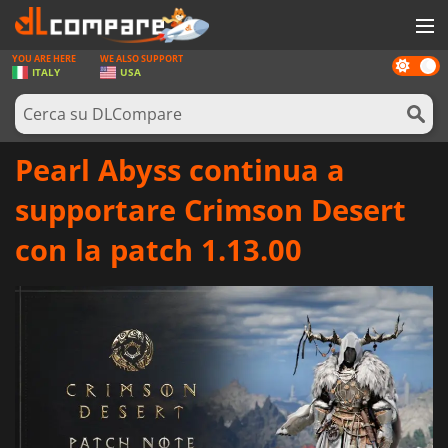
YOU ARE HERE
WE ALSO SUPPORT
Dark
GIOCHI
ITALY
USA
mode
PREPAGATE
SOFTWARE
Pearl Abyss continua a
REWARDS
supportare Crimson Desert
HARDWARE
con la patch 1.13.00
NOTIZIE
ACCEDI O REGISTRATI