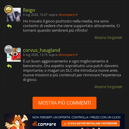
Reign
6 lug 2026, 13:27
sopra
dlcompare.fr
Ho trovato il gioco piuttosto nella media, ma sono
contento di vedere che viene supportato attivamente. Ci
tornerò quando sembrerà più rifinito!
Mostra l'originale
corvus_haugland
6 lug 2026, 13:15
sopra
dlcompare.fr
È un buon aggiornamento e ogni miglioramento è
benvenuto. Ora aspetto soprattutto una patch davvero
importante, o magari un DLC che introduca nuove aree,
nuove missioni e più contenuti per rinnovare l'esperienza
di gioco.
Mostra l'originale
MOSTRA PIÙ COMMENTI