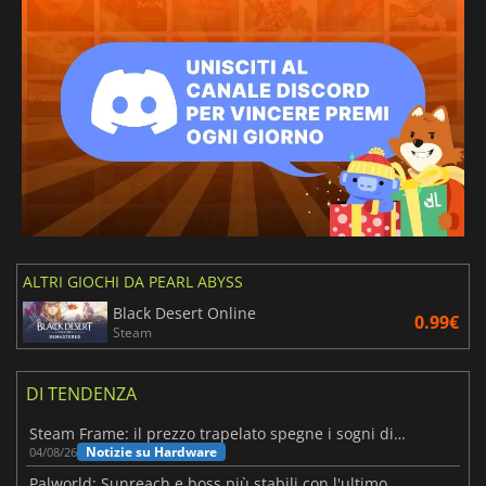
ALTRI GIOCHI DA PEARL ABYSS
Black Desert Online
0.99€
Steam
DI TENDENZA
Steam Frame: il prezzo trapelato spegne i sogni di un VR economico
Notizie su Hardware
04/08/26
Palworld: Sunreach e boss più stabili con l'ultimo update