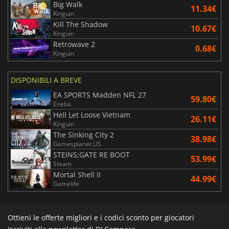
Big Walk
11.34€
Kinguin
Kill The Shadow
10.67€
Kinguin
Retrowave 2
0.68€
Kinguin
DISPONIBILI A BREVE
EA SPORTS Madden NFL 27
59.80€
Eneba
Hell Let Loose Vietnam
26.11€
Kinguin
The Sinking City 2
38.98€
Gamesplanet US
STEINS;GATE RE BOOT
53.99€
Steam
Mortal Shell II
44.99€
Gamelife
Ottieni le offerte migliori e i codici sconto per giocatori