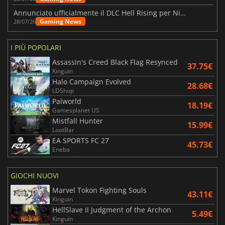
Annunciato ufficialmente il DLC Hell Rising per Nioh 3
Gaming News
28/07/26
I PIÙ POPOLARI
Assassin's Creed Black Flag Resynced
37.75€
Kinguin
Halo Campaign Evolved
28.68€
LDShop
Palworld
18.19€
Gamesplanet US
Mistfall Hunter
15.99€
LootBar
EA SPORTS FC 27
45.73€
Eneba
GIOCHI NUOVI
Marvel Tokon Fighting Souls
43.11€
Kinguin
HellSlave II Judgment of the Archon
5.49€
Kinguin