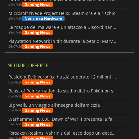
Gaming News
31/07/26
Microsoft rivede Project Helix: Steam ora è a rischio
Notizie su Hardware
29/07/26
Le mappe dei malware e un attacco a Discord hanno colpito Meccha Chameleon
Gaming News
28/07/26
PlayStation Network in tilt durante la beta di Marvel Tōkon
Gaming News
25/07/26
NOTIZIE, OFFERTE
Resident Evil: Veronica ha già superato i 2 milioni liste dei desideri
Gaming News
05/08/26
Beast of Reincarnation: lo studio dietro Pokémon su una nuova strada
Gaming News
05/08/26
Big Walk, un viaggio all’insegna dell’amicizia
Gaming News
05/08/26
Warhammer 40.000: Dawn of War 4 presenta la fazione dei Necron
Gaming News
31/07/26
Forsaken Realms: Vahrin's Call esce dopo un decennio di sviluppo
Gaming News
28/07/26