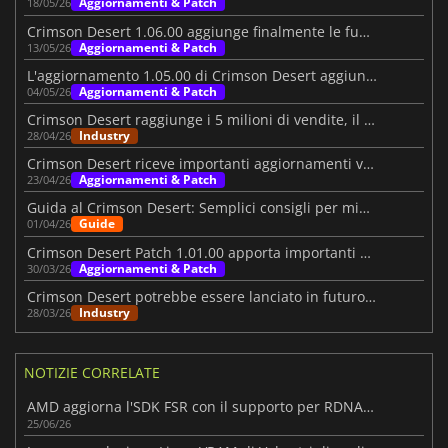
Aggiornamenti & Patch
18/05/26
Crimson Desert 1.06.00 aggiunge finalmente le funzionalità desiderate
Aggiornamenti & Patch
13/05/26
L'aggiornamento 1.05.00 di Crimson Desert aggiunge altri motivi per tornare
Aggiornamenti & Patch
04/05/26
Crimson Desert raggiunge i 5 milioni di vendite, il personale riceve 3.400 dollari di bonus
Industry
28/04/26
Crimson Desert riceve importanti aggiornamenti visivi e di gameplay
Aggiornamenti & Patch
23/04/26
Guida al Crimson Desert: Semplici consigli per migliorare il vostro viaggio
Guide
01/04/26
Crimson Desert Patch 1.01.00 apporta importanti miglioramenti
Aggiornamenti & Patch
30/03/26
Crimson Desert potrebbe essere lanciato in futuro su Nintendo Switch 2
Industry
28/03/26
NOTIZIE CORRELATE
AMD aggiorna l'SDK FSR con il supporto per RDNA 3 e una tecnologia di rigenerazione dei raggi migliorata
25/06/26