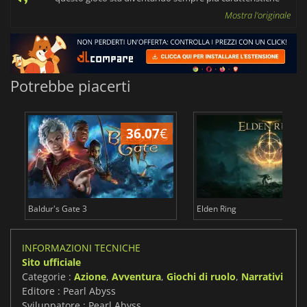
Mostra l'originale
Potrebbe piacerti
36.07
€
2
Baldur's Gate 3
Elden Ring
INFORMAZIONI TECNICHE
Sito ufficiale
Categorie :
Azione
,
Avventura
,
Giochi di ruolo
,
Narrativi
Editore : Pearl Abyss
Sviluppatore : Pearl Abyss