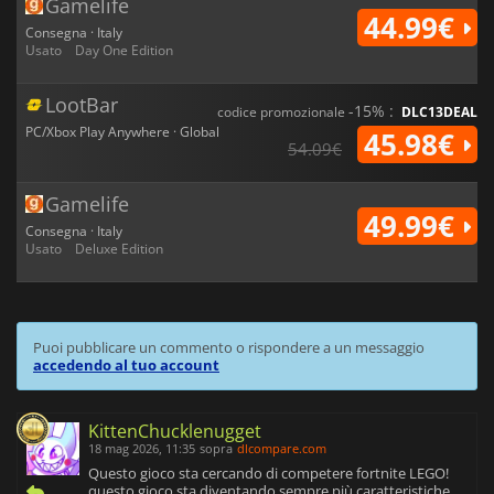
Gamelife
44.99€
Consegna · Italy
Usato
Day One Edition
LootBar
-15% :
codice promozionale
DLC13DEAL
PC/Xbox Play Anywhere · Global
45.98€
54.09€
Gamelife
49.99€
Consegna · Italy
Usato
Deluxe Edition
Puoi pubblicare un commento o rispondere a un messaggio
accedendo al tuo account
KittenChucklenugget
18 mag 2026, 11:35
sopra
dlcompare.com
Questo gioco sta cercando di competere fortnite LEGO!
questo gioco sta diventando sempre più caratteristiche