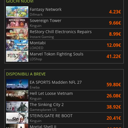
GIOCHI NUOVI
Fantasy Network
4.23€
Difmark
Sovereign Tower
9.66€
Kinguin
ReStory Chill Electronics Repairs
8.99€
Instant Gaming
Montabi
12.09€
LOADED
Marvel Tokon Fighting Souls
41.22€
LDShop
DISPONIBILI A BREVE
EA SPORTS Madden NFL 27
59.80€
Eneba
Hell Let Loose Vietnam
26.08€
Kinguin
The Sinking City 2
38.92€
Gamesplanet US
STEINS;GATE RE BOOT
20.41€
Kinguin
Mortal Shell II