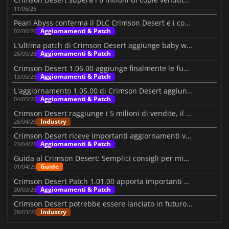
11/06/26
Pearl Abyss conferma il DLC Crimson Desert e i contenuti futuri
Aggiornamenti & Patch
02/06/26
L'ultima patch di Crimson Desert aggiunge baby wyvern, stagni e altro ancora
Aggiornamenti & Patch
26/05/26
Crimson Desert 1.06.00 aggiunge finalmente le funzionalità desiderate
Aggiornamenti & Patch
13/05/26
L'aggiornamento 1.05.00 di Crimson Desert aggiunge altri motivi per tornare
Aggiornamenti & Patch
04/05/26
Crimson Desert raggiunge i 5 milioni di vendite, il personale riceve 3.400 dollari di bonus
Industry
28/04/26
Crimson Desert riceve importanti aggiornamenti visivi e di gameplay
Aggiornamenti & Patch
23/04/26
Guida al Crimson Desert: Semplici consigli per migliorare il vostro viaggio
Guide
01/04/26
Crimson Desert Patch 1.01.00 apporta importanti miglioramenti
Aggiornamenti & Patch
30/03/26
Crimson Desert potrebbe essere lanciato in futuro su Nintendo Switch 2
Industry
28/03/26