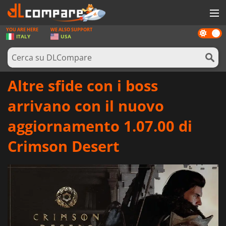
YOU ARE HERE
WE ALSO SUPPORT
Dark
GIOCHI
ITALY
USA
mode
PREPAGATE
SOFTWARE
Altre sfide con i boss
REWARDS
arrivano con il nuovo
HARDWARE
aggiornamento 1.07.00 di
NOTIZIE
Crimson Desert
ACCEDI O REGISTRATI