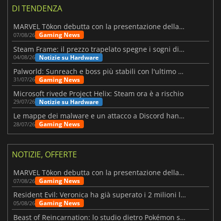
DI TENDENZA
MARVEL Tōkon debutta con la presentazione della roadmap per il primo anno
Gaming News
07/08/26
Steam Frame: il prezzo trapelato spegne i sogni di un VR economico
Notizie su Hardware
04/08/26
Palworld: Sunreach e boss più stabili con l'ultimo update
Gaming News
31/07/26
Microsoft rivede Project Helix: Steam ora è a rischio
Notizie su Hardware
29/07/26
Le mappe dei malware e un attacco a Discord hanno colpito Meccha Chameleon
Gaming News
28/07/26
NOTIZIE, OFFERTE
MARVEL Tōkon debutta con la presentazione della roadmap per il primo anno
Gaming News
07/08/26
Resident Evil: Veronica ha già superato i 2 milioni liste dei desideri
Gaming News
05/08/26
Beast of Reincarnation: lo studio dietro Pokémon su una nuova strada