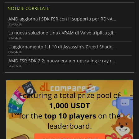
NOTIZIE CORRELATE
AMD aggiorna l'SDK FSR con il supporto per RDNA 3 e una tecnologia di rigenerazione dei raggi migliorata
25/06/26
La nuova soluzione Linux VRAM di Valve triplica gli FPS per alcuni giochi AMD RX 6500 XT
21/04/26
L'aggiornamento 1.1.10 di Assassin's Creed Shadows migliora il gameplay
08/04/26
AMD FSR SDK 2.2: nuova era per upscaling e ray regeneration
26/03/26
Featuring a total prize pool of
1,000 USDT
for the
top 10 players
on the
leaderboard.