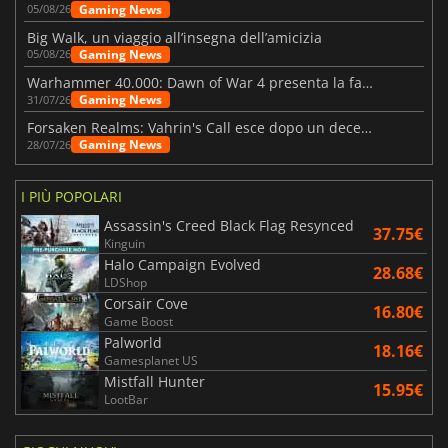
Gaming News
05/08/26
Big Walk, un viaggio all’insegna dell’amicizia
Gaming News
05/08/26
Warhammer 40.000: Dawn of War 4 presenta la fazione dei Necron
Gaming News
31/07/26
Forsaken Realms: Vahrin's Call esce dopo un decennio di sviluppo
Gaming News
28/07/26
I PIÙ POPOLARI
Assassin's Creed Black Flag Resynced
37.75€
Kinguin
Halo Campaign Evolved
28.68€
LDShop
Corsair Cove
16.80€
Game Boost
Palworld
18.16€
Gamesplanet US
Mistfall Hunter
15.95€
LootBar