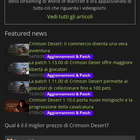
dello streaming di World of Warcraft e ora appassionato di
tutto ciò che riguarda i videogiochi.
Vedi tutti gli articoli
Featured news
Crimson Desert: il commercio diventa una vera
avventura
04/08/26
Aggiornamenti & Patch
La patch 1.13.00 di Crimson Deser offre maggiore
libertà ai giocatori
06/07/26
Aggiornamenti & Patch
La patch 1.11.00 di Crimson Desert permette ai
giocatori di collezionare fino a 100 pets
15/06/26
Aggiornamenti & Patch
Crimson Desert 1.10.0 porta nuovi minigiochi e la
progressione della cavalcatura
07/06/26
Aggiornamenti & Patch
Qual è il il miglior prezzo di Crimson Desert?