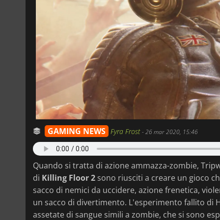
GAMING NEWS
Fyra Frost
-
26 mar 2020, 15:46
Quando si tratta di azione ammazza-zombie, Tripwir
di
Killing Floor 2
sono riusciti a creare un gioco che
sacco di nemici da uccidere, azione frenetica, viole
un sacco di divertimento. L'esperimento fallito di H
assetate di sangue simili a zombie, che si sono es