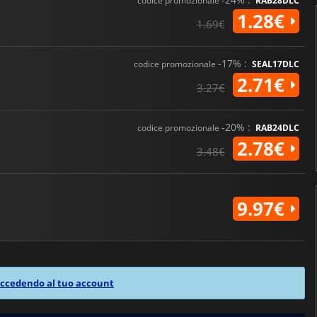
codice promozionale
RAB28DLC
1.28€
1.69€
-17% :
codice promozionale
SEAL17DLC
2.71€
3.27€
-20% :
codice promozionale
RAB24DLC
2.78€
3.48€
9.97€
ccedendo al tuo account