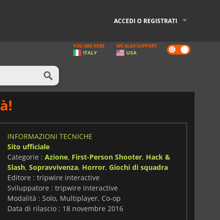
ACCEDI O REGISTRATI
YOU ARE HERE
WE ALSO SUPPORT
Dark
ITALY
USA
mode
à!
INFORMAZIONI TECNICHE
Sito ufficiale
Categorie :
Azione
,
First-Person Shooter
,
Hack &
Slash
,
Sopravvivenza
,
Horror
,
Giochi di squadra
Editore : tripwire interactive
Sviluppatore : tripwire interactive
Modalità : Solo, Multiplayer, Co-op
Data di rilascio : 18 novembre 2016