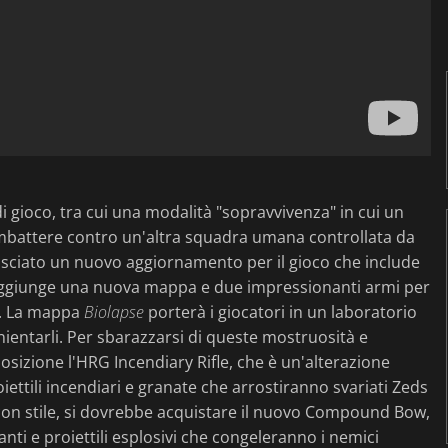
i gioco, tra cui una modalità "sopravvivenza" in cui un
ombattere contro un'altra squadra umana controllata da
ilasciato un nuovo aggiornamento per il gioco che include
giunge una nuova mappa e due impressionanti armi per
. La mappa
Biolapse
porterà i giocatori in un laboratorio
ientarli. Per sbarazzarsi di queste mostruosità e
osizione l'HRG Incendiary Rifle, che è un'alterazione
iettili incendiari e granate che arrostiranno svariati Zeds
re con stile, si dovrebbe acquistare il nuovo Compound Bow,
nti e proiettili esplosivi che congeleranno i nemici