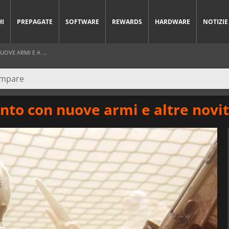
HI
PREPAGATE
SOFTWARE
REWARDS
HARDWARE
NOTIZIE
OVE ARMI E A ...
ento con nuove armi e altre novit