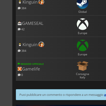
Kinguin
384
Global
GAMESEAL
42
Europe
Kinguin
384
Europe
NEGOZIO UFFICIALE
Gamelife
Consegna
0
Italy
Puoi pubblicare un commento o rispondere a un messaggio
a