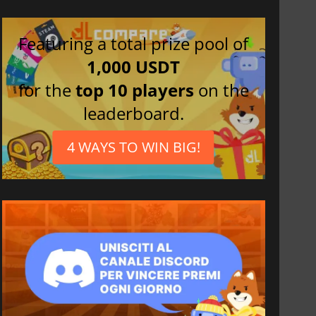
Featuring a total prize pool of
1,000 USDT
for the
top 10 players
on the
leaderboard.
4 WAYS TO WIN BIG!