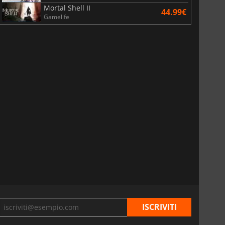
Mortal Shell II
44.99€
Gamelife
6.76
€
15.48
€
War WARHAMMER 3
Lies Of P