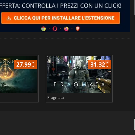
27.99
€
31.32
€
Pragmata
Total 