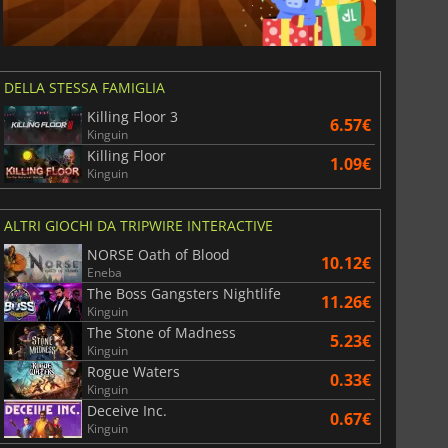
DELLA STESSA FAMIGLIA
Killing Floor 3
6.57€
Kinguin
Killing Floor
1.09€
Kinguin
ALTRI GIOCHI DA TRIPWIRE INTERACTIVE
NORSE Oath of Blood
10.12€
Eneba
The Boss Gangsters Nightlife
11.26€
Kinguin
The Stone of Madness
5.23€
Kinguin
Rogue Waters
0.33€
Kinguin
Deceive Inc.
0.67€
Kinguin