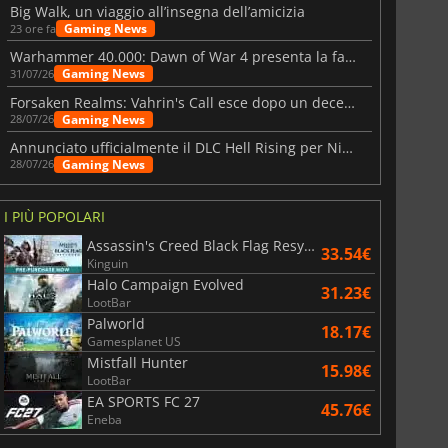
Big Walk, un viaggio all’insegna dell’amicizia
Gaming News
23 ore fa
Warhammer 40.000: Dawn of War 4 presenta la fazione dei Necron
Gaming News
31/07/26
Forsaken Realms: Vahrin's Call esce dopo un decennio di sviluppo
Gaming News
28/07/26
Annunciato ufficialmente il DLC Hell Rising per Nioh 3
Gaming News
28/07/26
I PIÙ POPOLARI
Assassin's Creed Black Flag Resynced
33.54€
Kinguin
Halo Campaign Evolved
31.23€
LootBar
Palworld
18.17€
Gamesplanet US
Mistfall Hunter
15.98€
LootBar
EA SPORTS FC 27
45.76€
Eneba