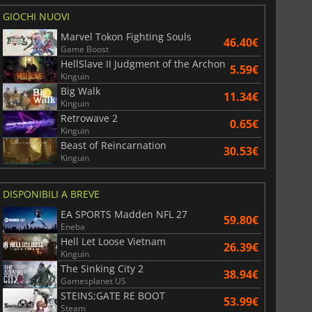
GIOCHI NUOVI
Marvel Tokon Fighting Souls
46.40€
Game Boost
HellSlave II Judgment of the Archon
5.59€
Kinguin
Big Walk
11.34€
Kinguin
Retrowave 2
0.65€
Kinguin
Beast of Reincarnation
30.53€
Kinguin
DISPONIBILI A BREVE
EA SPORTS Madden NFL 27
59.80€
Eneba
Hell Let Loose Vietnam
26.39€
Kinguin
The Sinking City 2
38.94€
Gamesplanet US
STEINS;GATE RE BOOT
53.99€
Steam