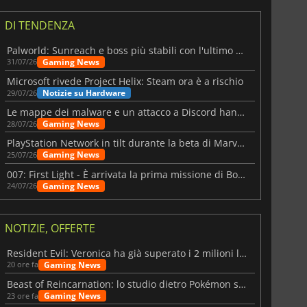
DI TENDENZA
Palworld: Sunreach e boss più stabili con l'ultimo update
Gaming News
31/07/26
Microsoft rivede Project Helix: Steam ora è a rischio
Notizie su Hardware
29/07/26
Le mappe dei malware e un attacco a Discord hanno colpito Meccha Chameleon
Gaming News
28/07/26
PlayStation Network in tilt durante la beta di Marvel Tōkon
Gaming News
25/07/26
007: First Light - È arrivata la prima missione di Bond dopo il lancio
Gaming News
24/07/26
NOTIZIE, OFFERTE
Resident Evil: Veronica ha già superato i 2 milioni liste dei desideri
Gaming News
20 ore fa
Beast of Reincarnation: lo studio dietro Pokémon su una nuova strada
Gaming News
23 ore fa