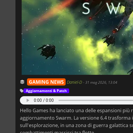
GAMING NEWS
Daniel-D
-
31 mag 2026, 13:04
Aggiornamenti & Patch
Hello Games ha lanciato una delle espansioni più ri
aggiornamento Swarm. La versione 6.4 trasforma i
sull'esplorazione, in una zona di guerra galattica su
combattimenti massicci tra flotte.