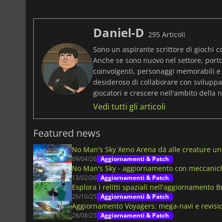
Daniel-D
295 Articoli
Sono un aspirante scrittore di giochi c
Anche se sono nuovo nel settore, port
coinvolgenti, personaggi memorabili e
desideroso di collaborare con sviluppat
giocatori e crescere nell'ambito della n
Vedi tutti gli articoli
Featured news
No Man's Sky Xeno Arena dà alle creature un
09/04/26
Aggiornamenti & Patch
No Man's Sky - aggiornamento con meccanic
13/02/26
Aggiornamenti & Patch
Esplora i relitti spaziali nell'aggiornamento
26/10/25
Aggiornamenti & Patch
Aggiornamento Voyagers: mega-navi e revisi
28/08/25
Aggiornamenti & Patch