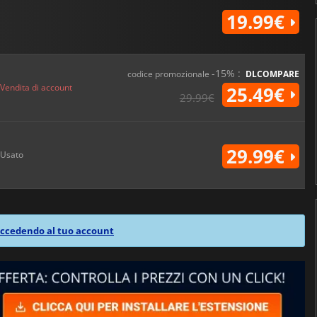
19.99€
-15% :
codice promozionale
DLCOMPARE
Vendita di account
25.49€
29.99€
29.99€
Usato
ccedendo al tuo account