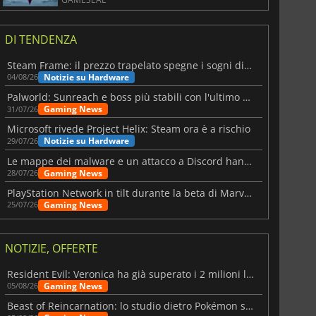
DI TENDENZA
Steam Frame: il prezzo trapelato spegne i sogni di un VR economico
Notizie su Hardware
04/08/26
Palworld: Sunreach e boss più stabili con l'ultimo update
Gaming News
31/07/26
Microsoft rivede Project Helix: Steam ora è a rischio
Notizie su Hardware
29/07/26
Le mappe dei malware e un attacco a Discord hanno colpito Meccha Chameleon
Gaming News
28/07/26
PlayStation Network in tilt durante la beta di Marvel Tōkon
Gaming News
25/07/26
NOTIZIE, OFFERTE
Resident Evil: Veronica ha già superato i 2 milioni liste dei desideri
Gaming News
05/08/26
Beast of Reincarnation: lo studio dietro Pokémon su una nuova strada