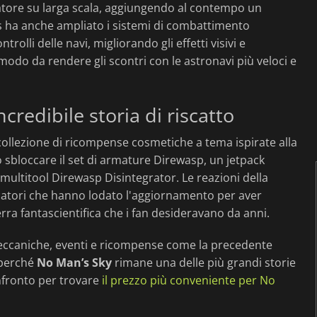
atore su larga scala, aggiungendo al contempo un
s ha anche ampliato i sistemi di combattimento
rolli delle navi, migliorando gli effetti visivi e
 modo da rendere gli scontri con le astronavi più veloci e
redibile storia di riscatto
llezione di ricompense cosmetiche a tema ispirate alla
no sbloccare il set di armature Direwasp, un jetpack
 multitool Direwasp Disintegrator. Le reazioni della
catori che hanno lodato l'aggiornamento per aver
erra fantascientifica che i fan desideravano da anni.
meccaniche, eventi e ricompense come la precedente
 perché
No Man’s Sky
rimane una delle più grandi storie
onfronto per trovare
il prezzo più conveniente per No