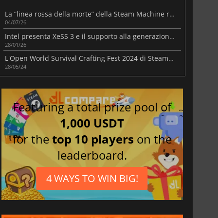
La “linea rossa della morte” della Steam Machine ricorda il peggior incubo della Xbox 360
04/07/26
Intel presenta XeSS 3 e il supporto alla generazione multi-frame nel nuovo driver Arc
28/01/26
L'Open World Survival Crafting Fest 2024 di Steam è ora online
28/05/24
Featuring a total prize pool of
1,000 USDT
for the
top 10 players
on the
leaderboard.
4 WAYS TO WIN BIG!