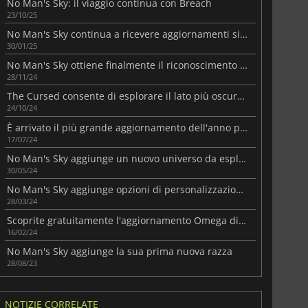
No Man's Sky: il viaggio continua con Breach
23/10/25
No Man's Sky continua a ricevere aggiornamenti significativi dei contenuti
30/01/25
No Man's Sky ottiene finalmente il riconoscimento che merita
28/11/24
The Cursed consente di esplorare il lato più oscuro di No Man's Sky
24/10/24
È arrivato il più grande aggiornamento dell'anno per No Man's Sky
17/07/24
No Man's Sky aggiunge un nuovo universo da esplorare
30/05/24
No Man's Sky aggiunge opzioni di personalizzazione per la vostra astronave
28/03/24
Scoprite gratuitamente l'aggiornamento Omega di No Man's Sky
16/02/24
No Man's Sky aggiunge la sua prima nuova razza
28/08/23
NOTIZIE CORRELATE