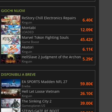
GIOCHI NUOVI
ReStory Chill Electronics Repairs
6.40€
Kinguin
Montabi
12.09€
LOADED
Marvel Tokon Fighting Souls
45.42€
Game Boost
Akatori
6.11€
Kinguin
HellSlave 2 Judgment of the Archon
5.29€
Kinguin
DISPONIBILI A BREVE
EA SPORTS Madden NFL 27
59.80€
Eneba
Hell Let Loose Vietnam
26.10€
Kinguin
The Sinking City 2
39.00€
Gamesplanet US
STEINS;GATE RE BOOT