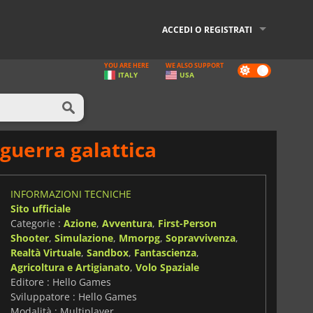
ACCEDI O REGISTRATI
YOU ARE HERE
WE ALSO SUPPORT
Dark
ITALY
USA
mode
guerra galattica
INFORMAZIONI TECNICHE
Sito ufficiale
Categorie :
Azione
,
Avventura
,
First-Person
Shooter
,
Simulazione
,
Mmorpg
,
Sopravvivenza
,
Realtà Virtuale
,
Sandbox
,
Fantascienza
,
Agricoltura e Artigianato
,
Volo Spaziale
Editore : Hello Games
Sviluppatore : Hello Games
Modalità : Multiplayer