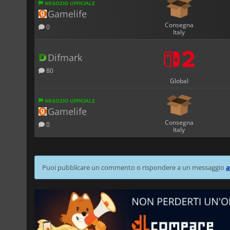
NEGOZIO UFFICIALE
Gamelife
Consegna
0
Italy
Difmark
80
Global
NEGOZIO UFFICIALE
Gamelife
Consegna
0
Italy
Puoi pubblicare un commento o rispondere a un messaggio
a