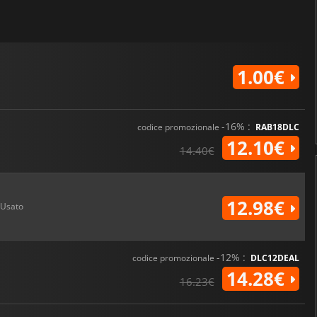
1.00€
-16% :
codice promozionale
RAB18DLC
12.10€
14.40€
12.98€
Usato
-12% :
codice promozionale
DLC12DEAL
14.28€
16.23€