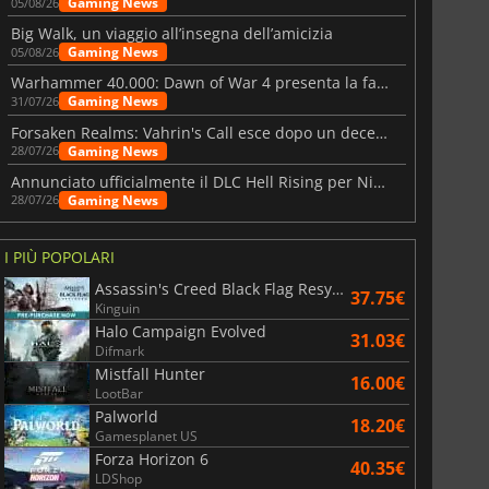
Gaming News
05/08/26
Big Walk, un viaggio all’insegna dell’amicizia
Gaming News
05/08/26
Warhammer 40.000: Dawn of War 4 presenta la fazione dei Necron
Gaming News
31/07/26
Forsaken Realms: Vahrin's Call esce dopo un decennio di sviluppo
Gaming News
28/07/26
Annunciato ufficialmente il DLC Hell Rising per Nioh 3
Gaming News
28/07/26
I PIÙ POPOLARI
Assassin's Creed Black Flag Resynced
37.75€
Kinguin
Halo Campaign Evolved
31.03€
Difmark
Mistfall Hunter
16.00€
LootBar
Palworld
18.20€
Gamesplanet US
Forza Horizon 6
40.35€
LDShop