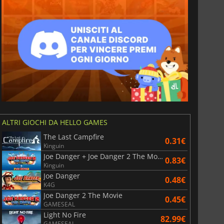
ALTRI GIOCHI DA HELLO GAMES
The Last Campfire
0.31€
Kinguin
Joe Danger + Joe Danger 2 The Movie
0.83€
Kinguin
Joe Danger
0.48€
K4G
Joe Danger 2 The Movie
0.45€
GAMESEAL
Light No Fire
82.99€
GAMESEAL