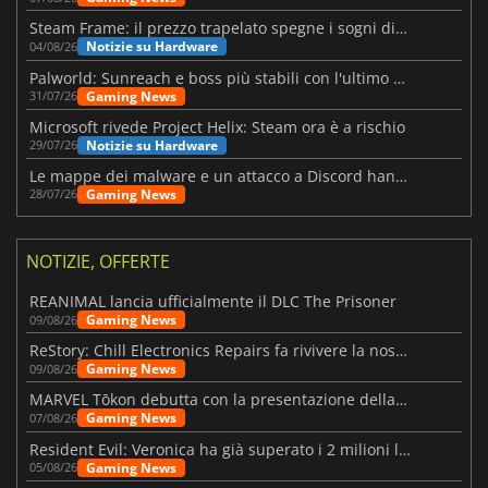
Steam Frame: il prezzo trapelato spegne i sogni di un VR economico
Notizie su Hardware
04/08/26
Palworld: Sunreach e boss più stabili con l'ultimo update
Gaming News
31/07/26
Microsoft rivede Project Helix: Steam ora è a rischio
Notizie su Hardware
29/07/26
Le mappe dei malware e un attacco a Discord hanno colpito Meccha Chameleon
Gaming News
28/07/26
NOTIZIE, OFFERTE
REANIMAL lancia ufficialmente il DLC The Prisoner
Gaming News
09/08/26
ReStory: Chill Electronics Repairs fa rivivere la nostalgia degli anni 2000
Gaming News
09/08/26
MARVEL Tōkon debutta con la presentazione della roadmap per il primo anno
Gaming News
07/08/26
Resident Evil: Veronica ha già superato i 2 milioni liste dei desideri
Gaming News
05/08/26