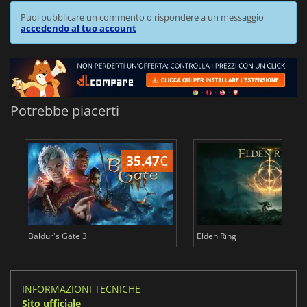
Puoi pubblicare un commento o rispondere a un messaggio
accedendo al tuo account
Potrebbe piacerti
35.47
€
2
Baldur's Gate 3
Elden Ring
INFORMAZIONI TECNICHE
Sito ufficiale