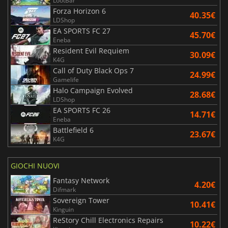
LootBar
Forza Horizon 6
40.35€
LDShop
EA SPORTS FC 27
45.70€
Eneba
Resident Evil Requiem
30.09€
K4G
Call of Duty Black Ops 7
24.99€
Gamelife
Halo Campaign Evolved
28.68€
LDShop
EA SPORTS FC 26
14.71€
Eneba
Battlefield 6
23.67€
K4G
GIOCHI NUOVI
Fantasy Network
4.20€
Difmark
Sovereign Tower
10.41€
Kinguin
ReStory Chill Electronics Repairs
10.22€