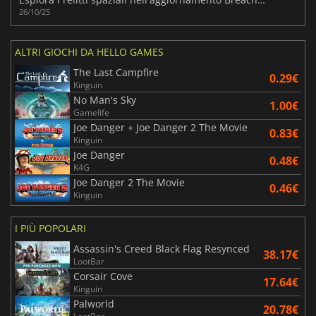
26/10/25
ALTRI GIOCHI DA HELLO GAMES
The Last Campfire
0.29€
Kinguin
No Man's Sky
1.00€
Gamelife
Joe Danger + Joe Danger 2 The Movie
0.83€
Kinguin
Joe Danger
0.48€
K4G
Joe Danger 2 The Movie
0.46€
Kinguin
I PIÙ POPOLARI
Assassin's Creed Black Flag Resynced
38.17€
LootBar
Corsair Cove
17.64€
Kinguin
Palworld
20.78€