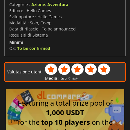
Categorie :
Azione
,
Avventura
Editore : Hello Games
Sviluppatore : Hello Games
Modalità : Solo, Co-op
Data di rilascio : To be announced
Requisiti di Sistema
Minimi
OS:
To be confirmed
Valutazione utenti
Media :
5
/
5
(
2
Voti)
Featuring a total prize pool of
1,000 USDT
for the
top 10 players
on the