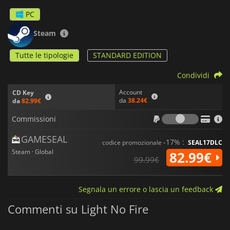
PC
Steam
Tutte le tipologie
STANDARD EDITION
Condividi
Account
CD Key
da
38.24€
da
82.99€
Commiss
Commissioni
GAMESEAL
-17% :
codice promozionale
SEAL17DLC
Steam · Global
82.99€
99.99€
Segnala un errore o lascia un feedback
Commenti su Light No Fire