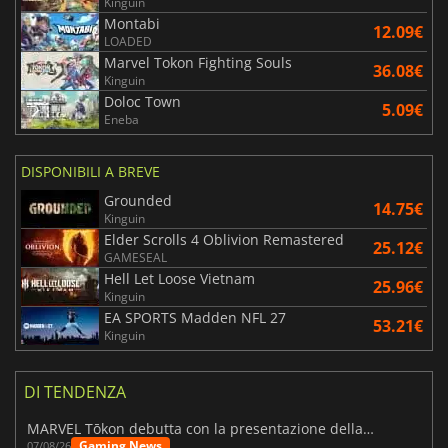
Kinguin
Montabi
12.09€
LOADED
Marvel Tokon Fighting Souls
36.08€
Kinguin
Doloc Town
5.09€
Eneba
DISPONIBILI A BREVE
Grounded
14.75€
Kinguin
Elder Scrolls 4 Oblivion Remastered
25.12€
GAMESEAL
Hell Let Loose Vietnam
25.96€
Kinguin
EA SPORTS Madden NFL 27
53.21€
Kinguin
DI TENDENZA
MARVEL Tōkon debutta con la presentazione della roadmap per il primo anno
Gaming News
07/08/26