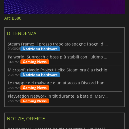
Arc B580
DI TENDENZA
Steam Frame: il prezzo trapelato spegne i sogni di un VR economico
Notizie su Hardware
04/08/26
Palworld: Sunreach e boss più stabili con l'ultimo update
Gaming News
31/07/26
Microsoft rivede Project Helix: Steam ora è a rischio
Notizie su Hardware
29/07/26
Le mappe dei malware e un attacco a Discord hanno colpito Meccha Chameleon
Gaming News
28/07/26
PlayStation Network in tilt durante la beta di Marvel Tōkon
Gaming News
25/07/26
NOTIZIE, OFFERTE