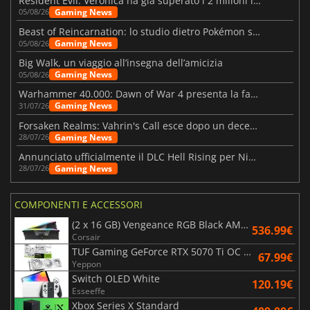
Resident Evil: Veronica ha già superato i 2 milioni liste dei desideri
Gaming News
05/08/26
Beast of Reincarnation: lo studio dietro Pokémon su una nuova strada
Gaming News
05/08/26
Big Walk, un viaggio all’insegna dell’amicizia
Gaming News
05/08/26
Warhammer 40.000: Dawn of War 4 presenta la fazione dei Necron
Gaming News
31/07/26
Forsaken Realms: Vahrin's Call esce dopo un decennio di sviluppo
Gaming News
28/07/26
Annunciato ufficialmente il DLC Hell Rising per Nioh 3
Gaming News
28/07/26
COMPONENTI E ACCESSORI
(2 x 16 GB) Vengeance RGB Black AMD Expo 6000 MHz - CAS 30
536.99€
Corsair
TUF Gaming GeForce RTX 5070 Ti OC White Edition 16GB
67.99€
Yeppon
Switch OLED White
120.19€
Esseeffe
Xbox Series X Standard