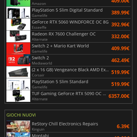
409.00€
Amazon
PlayStation 5 Slim Digital Standard
389.99€
Gamelife
GeForce RTX 5060 WINDFORCE OC 8G
392.96€
Esseeffe
Radeon RX 7600 Challenger OC
332.00€
Alternate
Switch 2 + Mario Kart World
409.99€
Gamelife
Switch 2
462.49€
Mediaworld
(2 x 16 GB) Vengeance Black AMD Expo 6000 MHz - CAS 30
519.99€
Corsair
PlayStation 5 Slim Standard
519.99€
Gamelife
TUF Gaming GeForce RTX 5090 OC Edition 32GB
6357.00€
Alternate
GIOCHI NUOVI
ReStory Chill Electronics Repairs
6.39€
Kinguin
Montabi