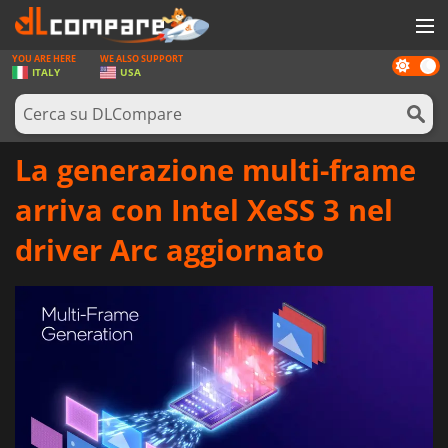
YOU ARE HERE
WE ALSO SUPPORT
Dark
GIOCHI
ITALY
USA
mode
PREPAGATE
SOFTWARE
La generazione multi-frame
REWARDS
arriva con Intel XeSS 3 nel
HARDWARE
driver Arc aggiornato
NOTIZIE
ACCEDI O REGISTRATI