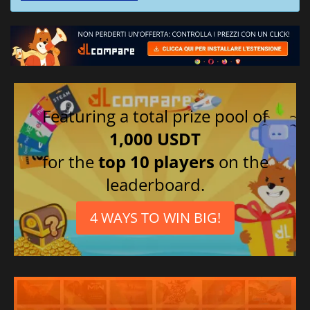
Featuring a total prize pool of
1,000 USDT
for the
top 10 players
on the
leaderboard.
4 WAYS TO WIN BIG!