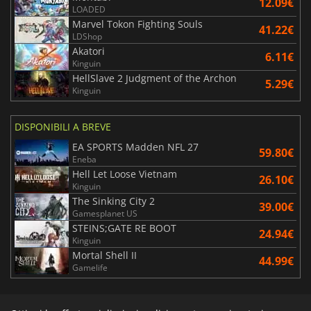
12.09€
LOADED
Marvel Tokon Fighting Souls
41.22€
LDShop
Akatori
6.11€
Kinguin
HellSlave 2 Judgment of the Archon
5.29€
Kinguin
DISPONIBILI A BREVE
EA SPORTS Madden NFL 27
59.80€
Eneba
Hell Let Loose Vietnam
26.10€
Kinguin
The Sinking City 2
39.00€
Gamesplanet US
STEINS;GATE RE BOOT
24.94€
Kinguin
Mortal Shell II
44.99€
Gamelife