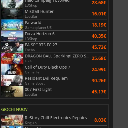
Halo Campaign Evolved
28.68€
LDShop
Mistfall Hunter
16.01€
LootBar
Palworld
18.19€
Gamesplanet US
Forza Horizon 6
40.35€
LDShop
EA SPORTS FC 27
45.73€
Eneba
DRAGON BALL Sparking! ZERO Super Limit Breaking NEO
25.68€
G2A
Call of Duty Black Ops 7
24.99€
Gamelife
Resident Evil Requiem
30.26€
Game Boost
007 First Light
45.17€
LootBar
GIOCHI NUOVI
ReStory Chill Electronics Repairs
8.03€
Kinguin