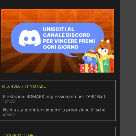
RTX 4060 / TI NOTIZIE
Prestazioni 3DMARK impressionanti per l'ARC Battlemage B580 di Intel
12/12/24
Nvidia sta per interrompere la produzione di schede grafiche GeForce RTX 3060
07/08/24
LESSICO DI GPU