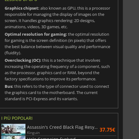
Graphics chipset:
also known as GPU, this is a processor
responsible for managing the display of images on the
screen. It handles graphics rendering: 2D designs,
animations, videos, 3D games, etc.
Optimal resolution for gaming:
the optimal resolution
for gaming is the screen definition (in pixels) that offers
the best balance between visual quality and performance
(fluidity).
Overclocking (OC):
this is a technique that involves
increasing the operating frequency of a component, such
as the processor, graphics card or RAM, beyond the
factory specifications to improve its performance.
Bus:
this refers to the type of connector used to connect
the graphics card to the motherboard. The current
standard is PCI-Express and its variants.
67.99
€
1466.89
€
I PIÙ POPOLARI
Assassin's Creed Black Flag Resynced
37.75€
Kinguin
e RTX 5070 / TI
GeForce RTX 5080