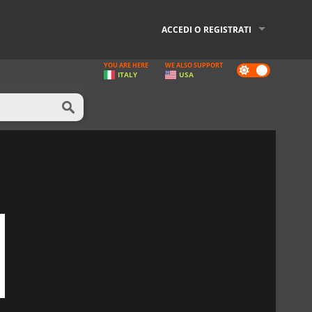
ACCEDI O REGISTRATI
YOU ARE HERE
WE ALSO SUPPORT
Dark
ITALY
USA
mode