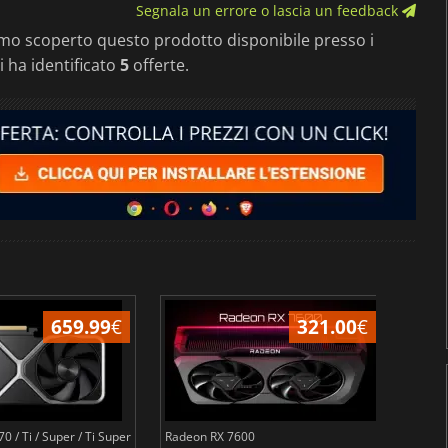
Segnala un errore o lascia un feedback
mo scoperto questo prodotto disponibile presso i
i ha identificato
5
offerte.
659.99
€
321.00
€
 / Ti / Super / Ti Super
Radeon RX 7600
GeForc