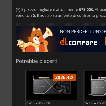
(*) Il prezzo migliore è attualmente
678.00€
. Abbia
venditori
5
. Il nostro strumento di confronto prezz
Potrebbe piacerti
353.99
€
2026.42
€
GeForce RTX 4090
GeForce RTX 4070