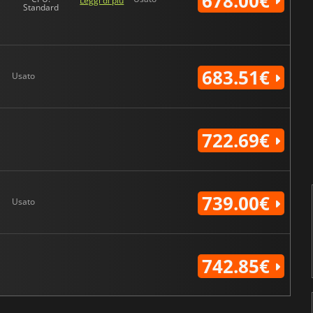
678.00€
Leggi di più
Standard
683.51€
Usato
722.69€
739.00€
Usato
742.85€