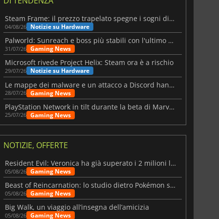
DI TENDENZA
Steam Frame: il prezzo trapelato spegne i sogni di un VR economico
Notizie su Hardware
04/08/26
Palworld: Sunreach e boss più stabili con l'ultimo update
Gaming News
31/07/26
Microsoft rivede Project Helix: Steam ora è a rischio
Notizie su Hardware
29/07/26
Le mappe dei malware e un attacco a Discord hanno colpito Meccha Chameleon
Gaming News
28/07/26
PlayStation Network in tilt durante la beta di Marvel Tōkon
Gaming News
25/07/26
NOTIZIE, OFFERTE
Resident Evil: Veronica ha già superato i 2 milioni liste dei desideri
Gaming News
05/08/26
Beast of Reincarnation: lo studio dietro Pokémon su una nuova strada
Gaming News
05/08/26
Big Walk, un viaggio all’insegna dell’amicizia
Gaming News
05/08/26