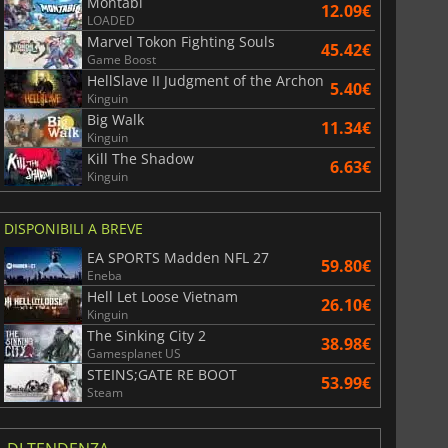
Montabi
12.09€
LOADED
Marvel Tokon Fighting Souls
45.42€
Game Boost
HellSlave II Judgment of the Archon
5.40€
Kinguin
Big Walk
11.34€
Kinguin
Kill The Shadow
6.63€
Kinguin
DISPONIBILI A BREVE
EA SPORTS Madden NFL 27
59.80€
Eneba
Hell Let Loose Vietnam
26.10€
Kinguin
The Sinking City 2
38.98€
Gamesplanet US
STEINS;GATE RE BOOT
53.99€
Steam