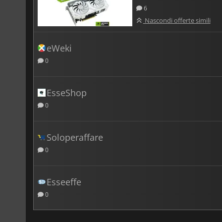
6
Nascondi offerte simili
eWeki
0
EsseShop
0
Soloperaffare
0
Esseeffe
0