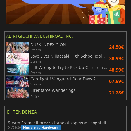
ALTRI GIOCHI DA BUSHIROAD INC.
DUSK INDEX GION
24.50€
Steam
Love Live! Nijigasaki High School Idol Club TOKIMEKI Roadmap to Future
38.99€
Steam
Is It Wrong to Try to Pick Up Girls in a Dungeon? Fullland of Water and Light
48.99€
Steam
Cardfight!! Vanguard Dear Days 2
67.99€
Steam
Elrentaros Wanderings
21.28€
Kinguin
DI TENDENZA
Steam Frame: il prezzo trapelato spegne i sogni di un VR economico
Notizie su Hardware
04/08/26