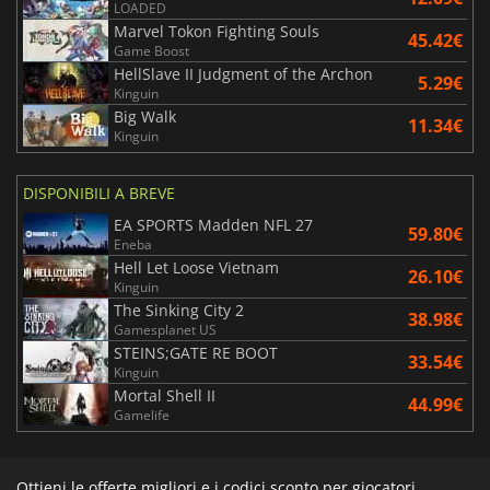
LOADED
Marvel Tokon Fighting Souls
45.42€
Game Boost
HellSlave II Judgment of the Archon
5.29€
Kinguin
Big Walk
11.34€
Kinguin
DISPONIBILI A BREVE
EA SPORTS Madden NFL 27
59.80€
Eneba
Hell Let Loose Vietnam
26.10€
Kinguin
The Sinking City 2
38.98€
Gamesplanet US
STEINS;GATE RE BOOT
33.54€
Kinguin
Mortal Shell II
44.99€
Gamelife
Ottieni le offerte migliori e i codici sconto per giocatori