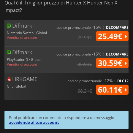
Qual è il il miglior prezzo di Hunter X Hunter Nen X
Impact?
Difmark
-15% :
codice promozionale
DLCOMPARE
Nintendo Switch · Global
25.49€
29.99€
Vendita di account
Difmark
-15% :
codice promozionale
DLCOMPARE
PlayStation 5 · Global
30.59€
35.99€
Vendita di account
HRKGAME
-12% :
codice promozionale
DLC12
Gift · Global
60.11€
68.31€
Puoi pubblicare un commento o rispondere a un messaggio
accedendo al tuo account