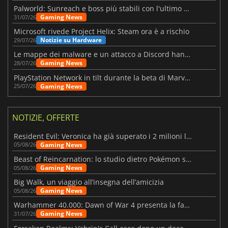
Palworld: Sunreach e boss più stabili con l'ultimo update
Gaming News
31/07/26
Microsoft rivede Project Helix: Steam ora è a rischio
Notizie su Hardware
29/07/26
Le mappe dei malware e un attacco a Discord hanno colpito Meccha Chameleon
Gaming News
28/07/26
PlayStation Network in tilt durante la beta di Marvel Tōkon
Gaming News
25/07/26
NOTIZIE, OFFERTE
Resident Evil: Veronica ha già superato i 2 milioni liste dei desideri
Gaming News
05/08/26
Beast of Reincarnation: lo studio dietro Pokémon su una nuova strada
Gaming News
05/08/26
Big Walk, un viaggio all’insegna dell’amicizia
Gaming News
05/08/26
Warhammer 40.000: Dawn of War 4 presenta la fazione dei Necron
Gaming News
31/07/26