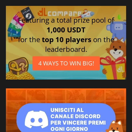
Featuring a total prize pool of
1,000 USDT
for the
top 10 players
on the
leaderboard.
4 WAYS TO WIN BIG!