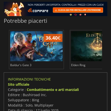
Potrebbe piacerti
36.40
€
2
Baldur's Gate 3
Elden Ring
INFORMAZIONI TECNICHE
Sito ufficiale
Categorie :
Combattimento e arti marziali
Editore : Bushiroad Inc.
Sviluppatore : 8ing
Modalità : Solo, Multiplayer
Data di rilascio : 17 luglio 2025