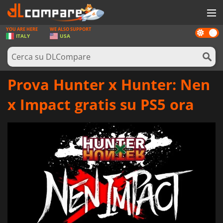
YOU ARE HERE
WE ALSO SUPPORT
Dark
GIOCHI
ITALY
USA
mode
PREPAGATE
SOFTWARE
Prova Hunter x Hunter: Nen
REWARDS
x Impact gratis su PS5 ora
HARDWARE
NOTIZIE
ACCEDI O REGISTRATI