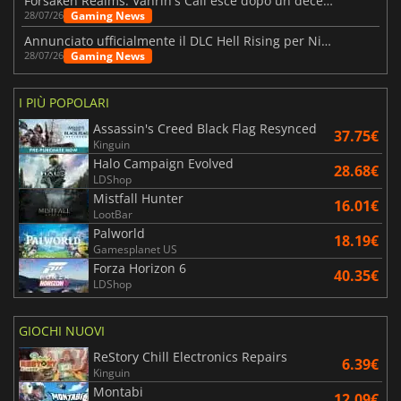
Forsaken Realms: Vahrin's Call esce dopo un decennio di sviluppo
Gaming News
28/07/26
Annunciato ufficialmente il DLC Hell Rising per Nioh 3
Gaming News
28/07/26
I PIÙ POPOLARI
Assassin's Creed Black Flag Resynced
37.75€
Kinguin
Halo Campaign Evolved
28.68€
LDShop
Mistfall Hunter
16.01€
LootBar
Palworld
18.19€
Gamesplanet US
Forza Horizon 6
40.35€
LDShop
GIOCHI NUOVI
ReStory Chill Electronics Repairs
6.39€
Kinguin
Montabi
12.09€