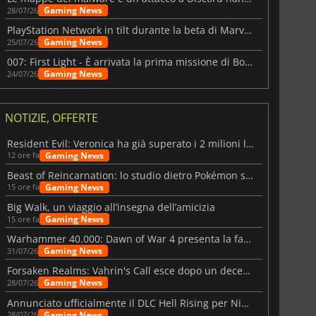
Gaming News
28/07/26
PlayStation Network in tilt durante la beta di Marvel Tōkon
Gaming News
25/07/26
007: First Light - È arrivata la prima missione di Bond dopo il lancio
Gaming News
24/07/26
NOTIZIE, OFFERTE
Resident Evil: Veronica ha già superato i 2 milioni liste dei desideri
Gaming News
12 ore fa
Beast of Reincarnation: lo studio dietro Pokémon su una nuova strada
Gaming News
15 ore fa
Big Walk, un viaggio all’insegna dell’amicizia
Gaming News
15 ore fa
Warhammer 40.000: Dawn of War 4 presenta la fazione dei Necron
Gaming News
31/07/26
Forsaken Realms: Vahrin's Call esce dopo un decennio di sviluppo
Gaming News
28/07/26
Annunciato ufficialmente il DLC Hell Rising per Nioh 3
Gaming News
28/07/26