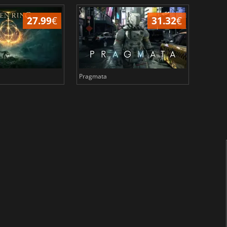
27.99
€
31.32
€
Pragmata
Total 