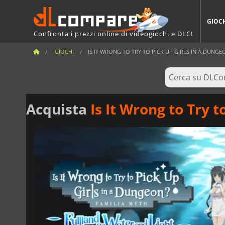
GIOC
Confronta i prezzi online di videogiochi e DLC!
GIOCHI
IS IT WRONG TO TRY TO PICK UP GIRLS IN A DUNG
Acquista
Is It Wrong to Try t