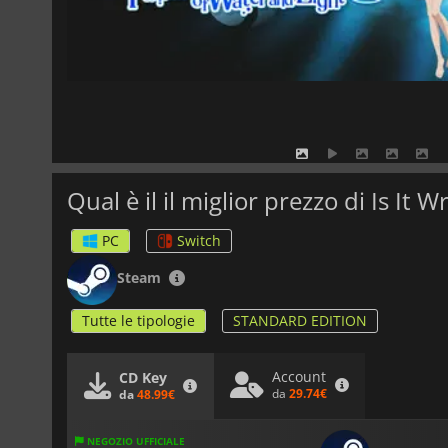
PC
Switch
Steam
Tutte le tipologie
STANDARD EDITION
Account
CD Key
da
29.74€
da
48.99€
NEGOZIO UFFICIALE