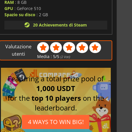
RAM
: 8 GB
GPU
: GeForce 510
Spazio su disco
: 2 GB
20 Achievements di Steam
Valutazione
utenti
Media :
5
/
5
(
2
Voti)
Featuring a total prize pool of
1,000 USDT
for the
top 10 players
on the
leaderboard.
4 WAYS TO WIN BIG!