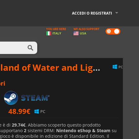
ACCEDI O REGISTRATI
YOU ARE HERE
WE ALSO SUPPORT
Dark
ITALY
USA
mode
land of Water and Light
al Migli
PC
ri
48.99
€
PC
e è di
29.74€
. Abbiamo scoperto questo prodotto
 supportano
2
sistemi DRM:
Nintendo eShop & Steam
su
l gioco è disponibile in edizione di Standard Edition. Il