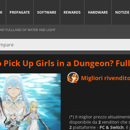
HI
PREPAGATE
SOFTWARE
REWARDS
HARDWARE
NOTIZIE
EON? FULLLAND OF WATER AND LIGHT
o Pick Up Girls in a Dungeon? Full
Migliori rivendito
(*) Il miglior prezzo attualment
disponibile da
2
venditori che
2
piattaforme -
PC & Switch
. I