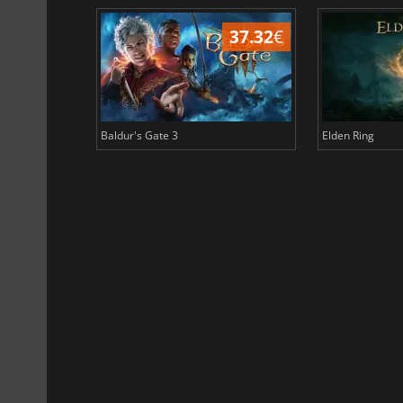
44.87
€
37.32
€
Baldur's Gate 3
Elden Ring