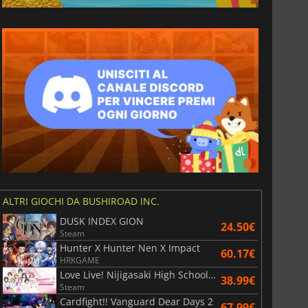
6.75
€
15.48
€
War WARHAMMER 3
Lies Of P
ALTRI GIOCHI DA BUSHIROAD INC.
DUSK INDEX GION
24.50€
Steam
Hunter X Hunter Nen X Impact
60.17€
HRKGAME
Love Live! Nijigasaki High School Idol Club TOKIMEKI Roadmap to Future
38.99€
Steam
Cardfight!! Vanguard Dear Days 2
67.99€