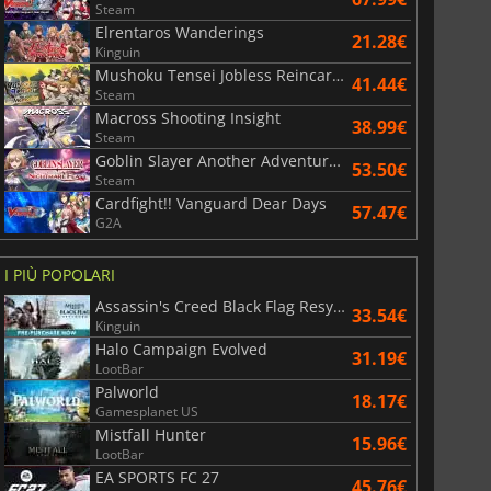
Steam
Elrentaros Wanderings
21.28€
Kinguin
Mushoku Tensei Jobless Reincarnation Quest of Memories
41.44€
Steam
Macross Shooting Insight
38.99€
Steam
Goblin Slayer Another Adventurer Nightmare Feast
53.50€
Steam
Cardfight!! Vanguard Dear Days
57.47€
G2A
I PIÙ POPOLARI
Assassin's Creed Black Flag Resynced
33.54€
Kinguin
Halo Campaign Evolved
31.19€
LootBar
Palworld
18.17€
Gamesplanet US
Mistfall Hunter
15.96€
LootBar
EA SPORTS FC 27
45.76€