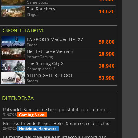
Game Boost
The Ranchers
13.62€
Kinguin
DISPONIBILI A BREVE
EA SPORTS Madden NFL 27
59.80€
Eneba
Hell Let Loose Vietnam
28.99€
Instant Gaming
The Sinking City 2
38.94€
Gamesplanet US
STEINS;GATE RE BOOT
53.99€
Steam
DI TENDENZA
Palworld: Sunreach e boss più stabili con l'ultimo update
Gaming News
31/07/26
Microsoft rivede Project Helix: Steam ora è a rischio
Notizie su Hardware
29/07/26
Le mappe dei malware e un attacco a Discord hanno colpito Meccha Chameleon