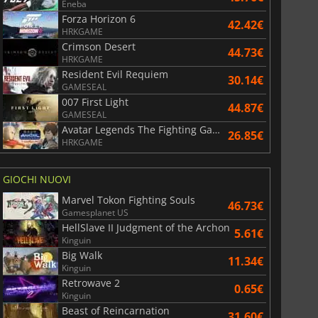
Eneba
Forza Horizon 6
42.42€
HRKGAME
Crimson Desert
44.73€
HRKGAME
Resident Evil Requiem
30.14€
GAMESEAL
007 First Light
44.87€
GAMESEAL
Avatar Legends The Fighting Game
26.85€
HRKGAME
GIOCHI NUOVI
Marvel Tokon Fighting Souls
46.73€
Gamesplanet US
HellSlave II Judgment of the Archon
5.61€
Kinguin
Big Walk
11.34€
Kinguin
Retrowave 2
0.65€
Kinguin
Beast of Reincarnation
31.60€