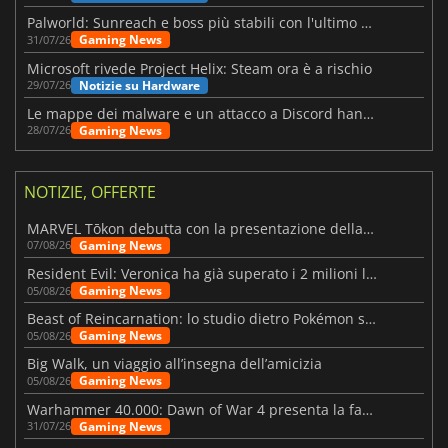
Palworld: Sunreach e boss più stabili con l'ultimo update
Gaming News
31/07/26
Microsoft rivede Project Helix: Steam ora è a rischio
Notizie su Hardware
29/07/26
Le mappe dei malware e un attacco a Discord hanno colpito Meccha Chameleon
Gaming News
28/07/26
NOTIZIE, OFFERTE
MARVEL Tōkon debutta con la presentazione della roadmap per il primo anno
Gaming News
07/08/26
Resident Evil: Veronica ha già superato i 2 milioni liste dei desideri
Gaming News
05/08/26
Beast of Reincarnation: lo studio dietro Pokémon su una nuova strada
Gaming News
05/08/26
Big Walk, un viaggio all’insegna dell’amicizia
Gaming News
05/08/26
Warhammer 40.000: Dawn of War 4 presenta la fazione dei Necron
Gaming News
31/07/26