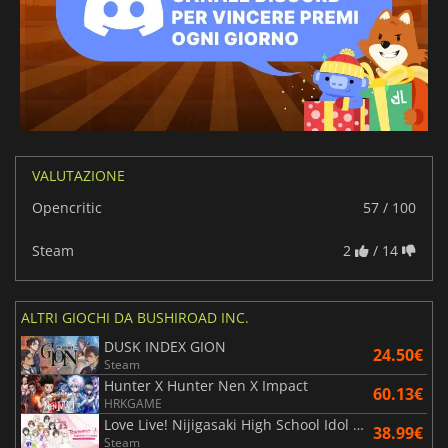
VALUTAZIONE
Opencritic
57 / 100
Steam
2
/ 14
ALTRI GIOCHI DA BUSHIROAD INC.
DUSK INDEX GION
24.50€
Steam
Hunter X Hunter Nen X Impact
60.13€
HRKGAME
Love Live! Nijigasaki High School Idol Club TOKIMEKI Roadmap to Future
38.99€
Steam