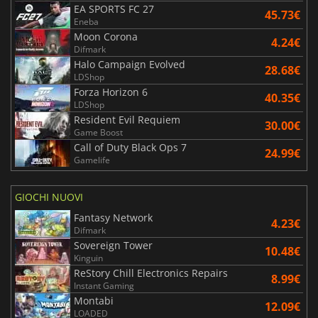
EA SPORTS FC 27
45.73€
Eneba
Moon Corona
4.24€
Difmark
Halo Campaign Evolved
28.68€
LDShop
Forza Horizon 6
40.35€
LDShop
Resident Evil Requiem
30.00€
Game Boost
Call of Duty Black Ops 7
24.99€
Gamelife
GIOCHI NUOVI
Fantasy Network
4.23€
Difmark
Sovereign Tower
10.48€
Kinguin
ReStory Chill Electronics Repairs
8.99€
Instant Gaming
Montabi
12.09€
LOADED