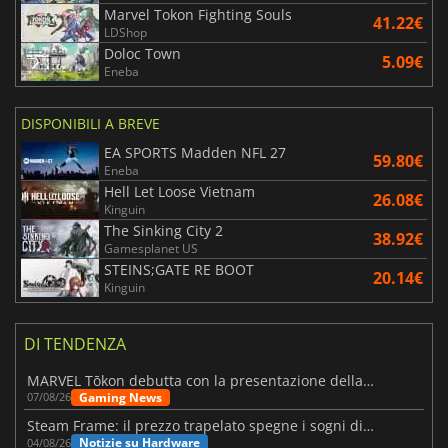
Marvel Tokon Fighting Souls
41.22€
LDShop
Doloc Town
5.09€
Eneba
DISPONIBILI A BREVE
EA SPORTS Madden NFL 27
59.80€
Eneba
Hell Let Loose Vietnam
26.08€
Kinguin
The Sinking City 2
38.92€
Gamesplanet US
STEINS;GATE RE BOOT
20.14€
Kinguin
DI TENDENZA
MARVEL Tōkon debutta con la presentazione della roadmap per il primo anno
Gaming News
07/08/26
Steam Frame: il prezzo trapelato spegne i sogni di un VR economico
Notizie su Hardware
04/08/26