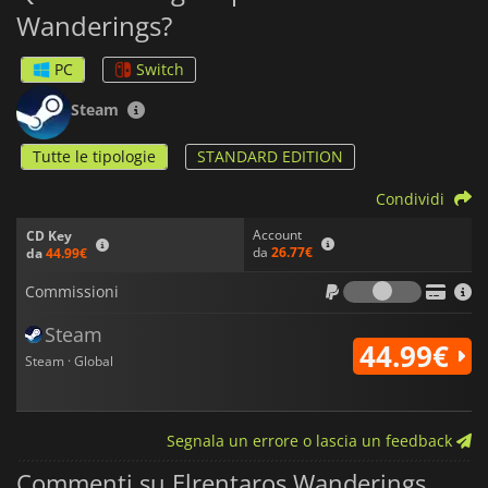
Wanderings?
PC
Switch
Steam
Tutte le tipologie
STANDARD EDITION
Condividi
Account
CD Key
da
26.77€
da
44.99€
Commiss
Commissioni
Steam
44.99€
Steam · Global
Segnala un errore o lascia un feedback
Commenti su Elrentaros Wanderings