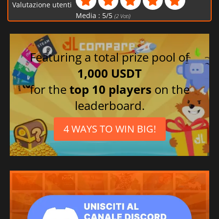
Valutazione utenti
Media :
5
/
5
(
2
Voti)
Featuring a total prize pool of
1,000 USDT
for the
top 10 players
on the
leaderboard.
4 WAYS TO WIN BIG!