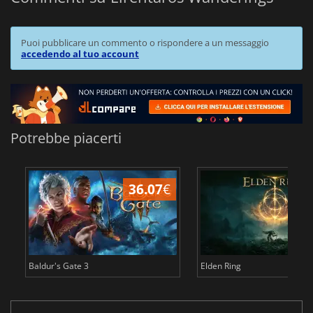
Puoi pubblicare un commento o rispondere a un messaggio
accedendo al tuo account
Potrebbe piacerti
36.07
€
2
Baldur's Gate 3
Elden Ring