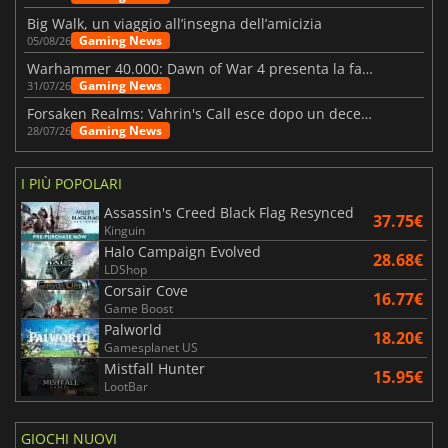
Big Walk, un viaggio all’insegna dell’amicizia
Gaming News
05/08/26
Warhammer 40.000: Dawn of War 4 presenta la fazione dei Necron
Gaming News
31/07/26
Forsaken Realms: Vahrin's Call esce dopo un decennio di sviluppo
Gaming News
28/07/26
I PIÙ POPOLARI
Assassin's Creed Black Flag Resynced
37.75€
Kinguin
Halo Campaign Evolved
28.68€
LDShop
Corsair Cove
16.77€
Game Boost
Palworld
18.20€
Gamesplanet US
Mistfall Hunter
15.95€
LootBar
GIOCHI NUOVI