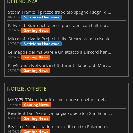
DI TENDENZA
Steam Frame: il prezzo trapelato spegne i sogni di un VR economico
Notizie su Hardware
04/08/26
Palworld: Sunreach e boss più stabili con l'ultimo update
Gaming News
31/07/26
Microsoft rivede Project Helix: Steam ora è a rischio
Notizie su Hardware
29/07/26
Le mappe dei malware e un attacco a Discord hanno colpito Meccha Chameleon
Gaming News
28/07/26
PlayStation Network in tilt durante la beta di Marvel Tōkon
Gaming News
25/07/26
NOTIZIE, OFFERTE
MARVEL Tōkon debutta con la presentazione della roadmap per il primo anno
Gaming News
14 ore fa
Resident Evil: Veronica ha già superato i 2 milioni liste dei desideri
Gaming News
05/08/26
Beast of Reincarnation: lo studio dietro Pokémon su una nuova strada
Gaming News
05/08/26