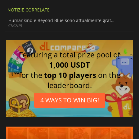
NOTIZIE CORRELATE
Humankind e Beyond Blue sono attualmente gratuiti sull'Epic Games Store.
07/02/25
Featuring a total prize pool of
1,000 USDT
for the
top 10 players
on the
leaderboard.
4 WAYS TO WIN BIG!