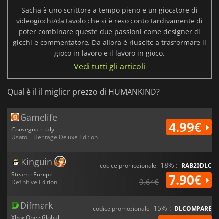
Sacha è uno scrittore a tempo pieno e un giocatore di
videogiochi/da tavolo che si è reso conto tardivamente di
poter combinare queste due passioni come designer di
giochi e commentatore. Da allora è riuscito a trasformare il
gioco in lavoro e il lavoro in gioco.
Vedi tutti gli articoli
Qual è il il miglior prezzo di HUMANKIND?
Gamelife
4.99€
Consegna · Italy
Usato
Heritage Deluxe Edition
Kinguin
-18% :
codice promozionale
RAB20DLC
Steam · Europe
7.90€
9.64€
Definitive Edition
Difmark
-15% :
codice promozionale
DLCOMPARE
Xbox One · Global