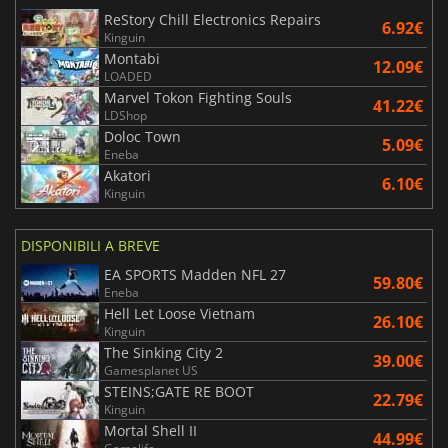
ReStory Chill Electronics Repairs
6.92€
Kinguin
Montabi
12.09€
LOADED
Marvel Tokon Fighting Souls
41.22€
LDShop
Doloc Town
5.09€
Eneba
Akatori
6.10€
Kinguin
DISPONIBILI A BREVE
EA SPORTS Madden NFL 27
59.80€
Eneba
Hell Let Loose Vietnam
26.10€
Kinguin
The Sinking City 2
39.00€
Gamesplanet US
STEINS;GATE RE BOOT
22.79€
Kinguin
Mortal Shell II
44.99€