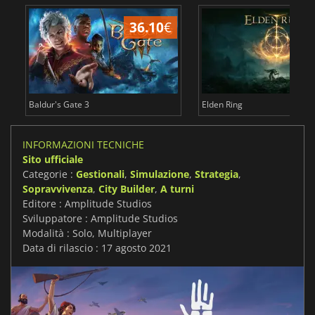
36.10
€
2
Baldur's Gate 3
Elden Ring
INFORMAZIONI TECNICHE
Sito ufficiale
Categorie :
Gestionali
,
Simulazione
,
Strategia
,
Sopravvivenza
,
City Builder
,
A turni
Editore : Amplitude Studios
Sviluppatore : Amplitude Studios
Modalità : Solo, Multiplayer
Data di rilascio : 17 agosto 2021