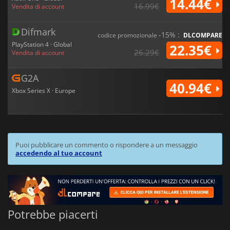
14.44€
16.99€
Vendita di account
Difmark
-15% :
codice promozionale
DLCOMPARE
PlayStation 4 · Global
22.35€
26.29€
Vendita di account
G2A
40.94€
Xbox Series X · Europe
Puoi pubblicare un commento o rispondere a un messaggio
accedendo al tuo account
Potrebbe piacerti