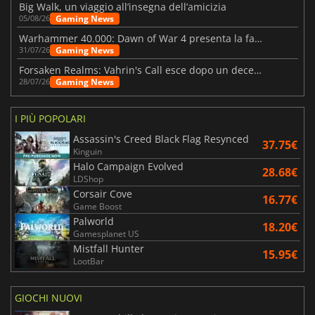
Big Walk, un viaggio all’insegna dell’amicizia
Gaming News
05/08/26
Warhammer 40.000: Dawn of War 4 presenta la fazione dei Necron
Gaming News
31/07/26
Forsaken Realms: Vahrin's Call esce dopo un decennio di sviluppo
Gaming News
28/07/26
I PIÙ POPOLARI
Assassin's Creed Black Flag Resynced
37.75€
Kinguin
Halo Campaign Evolved
28.68€
LDShop
Corsair Cove
16.77€
Game Boost
Palworld
18.20€
Gamesplanet US
Mistfall Hunter
15.95€
LootBar
GIOCHI NUOVI