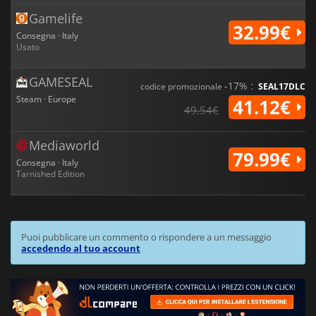
Gamelife
32.99€
Consegna · Italy
Usato
GAMESEAL
-17% :
codice promozionale
SEAL17DLC
Steam · Europe
41.12€
49.54€
Mediaworld
79.99€
Consegna · Italy
Tarnished Edition
Puoi pubblicare un commento o rispondere a un messaggio
accedendo al tuo account