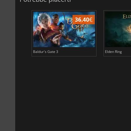
45.17
€
36.40
€
Baldur's Gate 3
Elden Ring