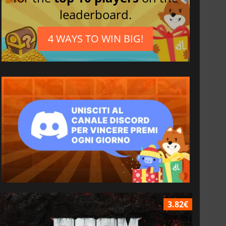
leaderboard.
4 WAYS TO WIN BIG!
3.82€