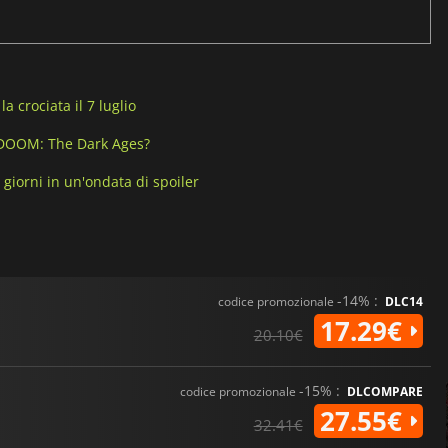
 crociata il 7 luglio
a DOOM: The Dark Ages?
giorni in un'ondata di spoiler
-14% :
codice promozionale
DLC14
17.29€
20.10€
-15% :
codice promozionale
DLCOMPARE
27.55€
32.41€