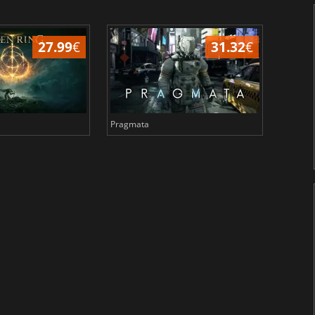
27.99
€
31.32
€
Pragmata
Total 