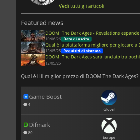
Vedi tutti gli articoli
Featured news
DOOM: The Dark Ages - Revelations espande la
10/06/26
Data di uscita
Qual è la piattaforma migliore per giocare 
13/05/25
Requisiti di sistema
DOOM: The Dark Ages sarà lanciato tra pochi 
12/05/25
Qual è il il miglior prezzo di DOOM The Dark Ages?
Game Boost
4
Global
Difmark
80
Europe