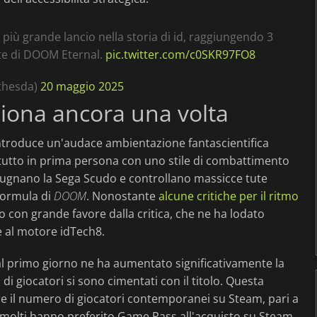
più grande lancio nella storia di id, raggiungendo 3
nte di DOOM Eternal.
pic.twitter.com/c0SKR97FO8
thesda)
20 maggio 2025
iona ancora una volta
troduce un'audace ambientazione fantascientifica
tutto in prima persona con uno stile di combattimento
impugnano la Sega Scudo e controllano massicce tute
formula di
DOOM
. Nonostante
alcune critiche per il ritmo
lto con grande favore dalla critica, che ne ha lodato
ie al motore idTech8.
al primo giorno ne ha aumentato significativamente la
 di giocatori si sono cimentati con il titolo. Questa
re il numero di giocatori contemporanei su Steam, pari a
 molti hanno preferito Game Pass all'acquisto su Steam.