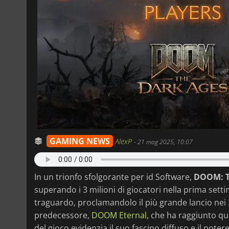
GAMING NEWS
AlexP
-
21 mag 2025, 10:07
In un trionfo sfolgorante per id Software,
DOOM: T
superando i 3 milioni di giocatori nella prima set
traguardo, proclamandolo il più grande lancio nei 3
predecessore,
DOOM Eternal
, che ha raggiunto qu
del gioco evidenzia il suo fascino diffuso e il potere