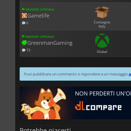
NEGOZIO UFFICIALE
Gamelife
Consegna
0
Italy
NEGOZIO UFFICIALE
GreenmanGaming
73
Global
Puoi pubblicare un commento o rispondere a un messaggio
a
Potrebbe piacerti