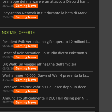
Le mappe dei malware e un attacco a Discord hanno colpito Meccha Chameleon
Gaming News
28/07/26
PlayStation Network in tilt durante la beta di Marvel Tōkon
Gaming News
25/07/26
NOTIZIE, OFFERTE
Resident Evil: Veronica ha già superato i 2 milioni liste dei desideri
Gaming News
05/08/26
Beast of Reincarnation: lo studio dietro Pokémon su una nuova strada
Gaming News
05/08/26
Big Walk, un viaggio all’insegna dell’amicizia
Gaming News
05/08/26
Warhammer 40.000: Dawn of War 4 presenta la fazione dei Necron
Gaming News
31/07/26
Forsaken Realms: Vahrin's Call esce dopo un decennio di sviluppo
Gaming News
28/07/26
Annunciato ufficialmente il DLC Hell Rising per Nioh 3
Gaming News
28/07/26