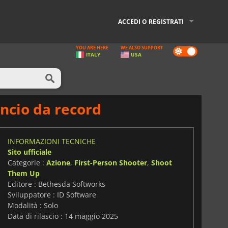
ACCEDI O REGISTRATI
YOU ARE HERE
WE ALSO SUPPORT
Dark
ITALY
USA
mode
ancio da record
INFORMAZIONI TECNICHE
Sito ufficiale
Categorie :
Azione
,
First-Person Shooter
,
Shoot
Them Up
Editore : Bethesda Softworks
Sviluppatore : ID Software
Modalità : Solo
Data di rilascio : 14 maggio 2025