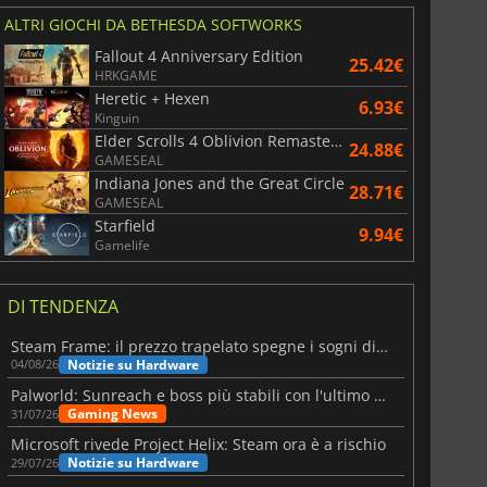
ALTRI GIOCHI DA BETHESDA SOFTWORKS
Fallout 4 Anniversary Edition
25.42€
6.77
€
15.48
€
HRKGAME
Heretic + Hexen
6.93€
Kinguin
Elder Scrolls 4 Oblivion Remastered
24.88€
GAMESEAL
Indiana Jones and the Great Circle
28.71€
War WARHAMMER 3
Lies Of P
GAMESEAL
Starfield
9.94€
Gamelife
DI TENDENZA
Steam Frame: il prezzo trapelato spegne i sogni di un VR economico
Notizie su Hardware
04/08/26
Palworld: Sunreach e boss più stabili con l'ultimo update
Gaming News
31/07/26
Microsoft rivede Project Helix: Steam ora è a rischio
Notizie su Hardware
29/07/26