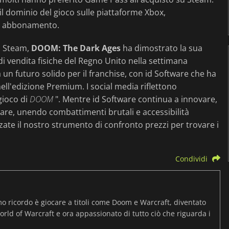
il dominio del gioco sulle piattaforme Xbox,
 di abbonamento.
di Steam,
DOOM: The Dark Ages
ha dimostrato la sua
 di vendita fisiche del Regno Unito nella settimana
a un futuro solido per il franchise, con id Software che ha
 nell'edizione Premium. I social media riflettono
 gioco di
DOOM
". Mentre id Software continua a innovare,
are, unendo combattimenti brutali e accessibilità
zzate il nostro strumento di confronto prezzi per trovare i
Condividi
mo ricordo è giocare a titoli come Doom e Warcraft, diventato
rld of Warcraft e ora appassionato di tutto ciò che riguarda i