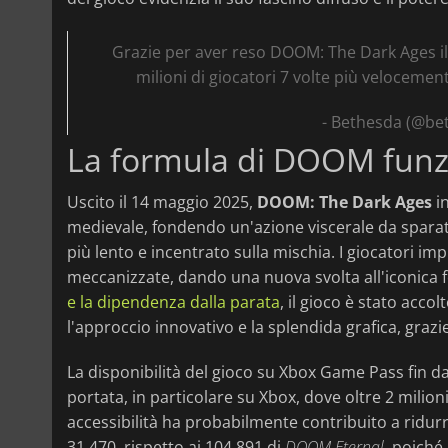
Grazie per aver reso DOOM: The Dark Ages il 
milioni di giocatori 7 volte più veloceme
- Bethesda (@be
La formula di DOOM funz
Uscito il 14 maggio 2025,
DOOM: The Dark Ages
in
medievale, fondendo un'azione viscerale da spara
più lento e incentrato sulla mischia. I giocatori 
meccanizzate, dando una nuova svolta all'iconica 
e la dipendenza dalla parata
, il gioco è stato acco
l'approccio innovativo e la splendida grafica, graz
La disponibilità del gioco su Xbox Game Pass fin d
portata, in particolare su Xbox, dove oltre 2 milioni
accessibilità ha probabilmente contribuito a ridur
31.470, rispetto ai 104.891 di
DOOM Eternal
, poiché