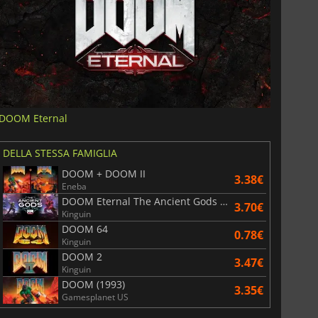
DOOM Eternal
DELLA STESSA FAMIGLIA
DOOM + DOOM II
3.38€
Eneba
DOOM Eternal The Ancient Gods Part Two
3.70€
Kinguin
DOOM 64
0.78€
Kinguin
DOOM 2
3.47€
Kinguin
DOOM (1993)
3.35€
Gamesplanet US