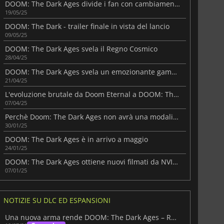
DOOM: The Dark Ages divide i fan con cambiamenti audaci
19/05/25
DOOM: The Dark - trailer finale in vista del lancio
09/05/25
DOOM: The Dark Ages svela il Regno Cosmico
28/04/25
DOOM: The Dark Ages svela un emozionante gameplay in un nuovo video
21/04/25
L'evoluzione brutale da Doom Eternal a DOOM: The Dark Ages
07/04/25
Perchè Doom: The Dark Ages non avrà una modalità multigiocatore
30/01/25
DOOM: The Dark Ages è in arrivo a maggio
24/01/25
DOOM: The Dark Ages ottiene nuovi filmati da NVIDIA
07/01/25
NOTIZIE SU DLC ED ESPANSIONI
Una nuova arma rende DOOM: The Dark Ages – Revelations ancora più avvincente