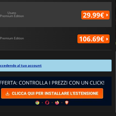
29.99€
Usato
Premium Edition
106.69€
Premium Edition
ccedendo al tuo account