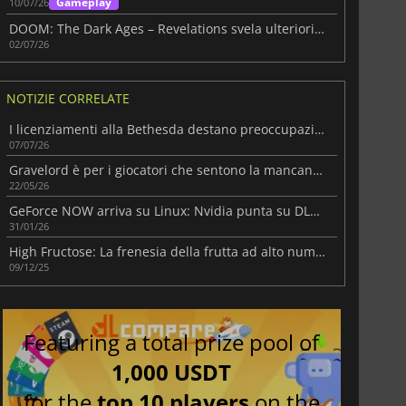
Gameplay
10/07/26
DOOM: The Dark Ages – Revelations svela ulteriori dettagli in vista dell'uscita del 7 luglio
02/07/26
NOTIZIE CORRELATE
I licenziamenti alla Bethesda destano preoccupazioni per The Elder Scrolls Online
07/07/26
Gravelord è per i giocatori che sentono la mancanza di giochi FPS rumorosi e disordinati.
22/05/26
GeForce NOW arriva su Linux: Nvidia punta su DLSS e ray tracing
31/01/26
High Fructose: La frenesia della frutta ad alto numero di ottani
09/12/25
Featuring a total prize pool of
1,000 USDT
for the
top 10 players
on the