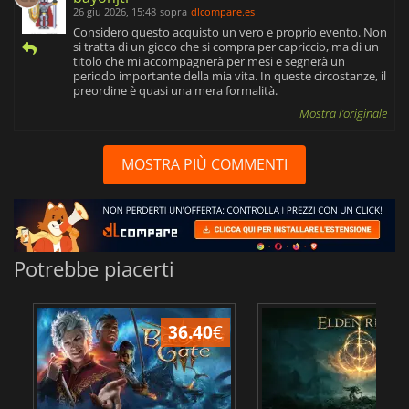
26 giu 2026, 15:48
sopra
dlcompare.es
Considero questo acquisto un vero e proprio evento. Non
si tratta di un gioco che si compra per capriccio, ma di un
titolo che mi accompagnerà per mesi e segnerà un
periodo importante della mia vita. In queste circostanze, il
preordine è quasi una mera formalità.
Mostra l'originale
MOSTRA PIÙ COMMENTI
Potrebbe piacerti
36.40
€
2