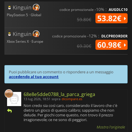
Kinguin
-10% :
codice promozionale
AUGDLC10
PlayStation 5 · Global
53.82€
59.80€
Kinguin
-12% :
codice promozionale
DLCPREORDER
Xbox Series X · Europe
60.98€
69.30€
Puoi pubblicare un commento o rispondere a un messaggio
accedendo al tuo account
68e8e5dde0788_la_parca_griega
13 lug 2026, 18:51
sopra
dlcompare.es
Non credo sia così caro, considerando il lavoro che c'è
dietro un gioco di questo calibro; sappiamo che non
delude. Per giochi come questo, non trovo il prezzo
irragionevole; ce ne sono di peggiori.
Mostra l'originale