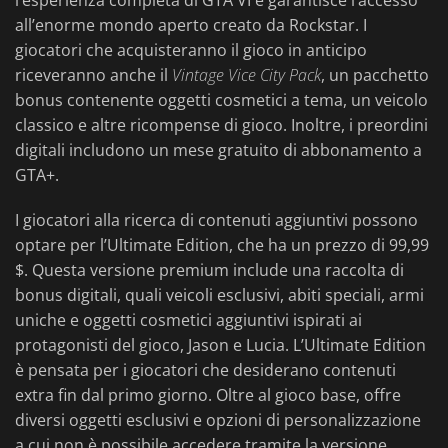
l’esperienza completa di GTA VI e garantisce l’accesso
all’enorme mondo aperto creato da Rockstar. I
giocatori che acquisteranno il gioco in anticipo
riceveranno anche il
Vintage Vice City Pack
, un pacchetto
bonus contenente oggetti cosmetici a tema, un veicolo
classico e altre ricompense di gioco. Inoltre, i preordini
digitali includono un mese gratuito di abbonamento a
GTA+.
I giocatori alla ricerca di contenuti aggiuntivi possono
optare per l’Ultimate Edition, che ha un prezzo di 99,99
$. Questa versione premium include una raccolta di
bonus digitali, quali veicoli esclusivi, abiti speciali, armi
uniche e oggetti cosmetici aggiuntivi ispirati ai
protagonisti del gioco, Jason e Lucia. L’Ultimate Edition
è pensata per i giocatori che desiderano contenuti
extra fin dal primo giorno. Oltre al gioco base, offre
diversi oggetti esclusivi e opzioni di personalizzazione
a cui non è possibile accedere tramite la versione