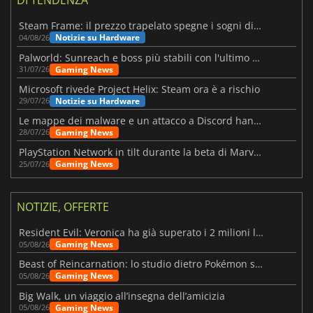
DI TENDENZA
Steam Frame: il prezzo trapelato spegne i sogni di un VR economico
Notizie su Hardware
04/08/26
Palworld: Sunreach e boss più stabili con l'ultimo update
Gaming News
31/07/26
Microsoft rivede Project Helix: Steam ora è a rischio
Notizie su Hardware
29/07/26
Le mappe dei malware e un attacco a Discord hanno colpito Meccha Chameleon
Gaming News
28/07/26
PlayStation Network in tilt durante la beta di Marvel Tōkon
Gaming News
25/07/26
NOTIZIE, OFFERTE
Resident Evil: Veronica ha già superato i 2 milioni liste dei desideri
Gaming News
05/08/26
Beast of Reincarnation: lo studio dietro Pokémon su una nuova strada
Gaming News
05/08/26
Big Walk, un viaggio all’insegna dell’amicizia
Gaming News
05/08/26