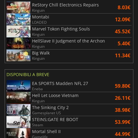
ReStory Chill Electronics Repairs
8.03€
Kinguin
Montabi
12.09€
LOADED
Marvel Tokon Fighting Souls
45.52€
Kinguin
HellSlave II Judgment of the Archon
5.40€
Kinguin
Big Walk
11.34€
Kinguin
DISPONIBILI A BREVE
EA SPORTS Madden NFL 27
59.80€
Eneba
Hell Let Loose Vietnam
26.11€
Kinguin
The Sinking City 2
38.98€
Gamesplanet US
STEINS;GATE RE BOOT
53.99€
Steam
Mortal Shell II
44.99€
Gamelife