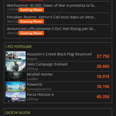
Warhammer 40.000: Dawn of War 4 presenta la fazione dei Necron
Gaming News
31/07/26
Forsaken Realms: Vahrin's Call esce dopo un decennio di sviluppo
Gaming News
28/07/26
Annunciato ufficialmente il DLC Hell Rising per Nioh 3
Gaming News
28/07/26
I PIÙ POPOLARI
Assassin's Creed Black Flag Resynced
37.75€
Kinguin
Halo Campaign Evolved
28.68€
LDShop
Mistfall Hunter
16.01€
LootBar
Palworld
18.19€
Gamesplanet US
Forza Horizon 6
40.35€
LDShop
GIOCHI NUOVI