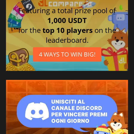
Featuring a total prize pool of
1,000 USDT
for the
top 10 players
on the
leaderboard.
4 WAYS TO WIN BIG!