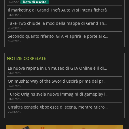
Data di uscita
02/05/25
Il marketing di Grand Theft Auto VI si intensificherà
31/03/25
Take-Two chiude la mod della mappa di Grand Theft Auto VI
26/03/25
Secondo quanto riferito, GTA VI aprirà le porte ai contenuti generati dall'utente
18/02/25
NOTIZIE CORRELATE
La nuova rapina in un museo di GTA Online è il diversivo perfetto in attesa di GTA 6
14/07/26
Onimusha: Way of the Sworld uscirà prima del previsto
02/07/26
Turok: Origins svela nuove immagini di gameplay in vista dell'uscita in autunno
01/07/26
Un’altra console Xbox esce di scena, mentre Microsoft aumenta i prezzi della Serie quest’estate
27/06/26