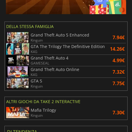
DELLA STESSA FAMIGLIA
Grand Theft Auto 5 Enhanced
7.94€
Kinguin
GTA The Trilogy The Definitive Edition
14.26€
K4G
Grand Theft Auto 4
4.99€
GAMESEAL
Grand Theft Auto Online
7.32€
K4G
GTA 5
7.75€
Kinguin
ALTRI GIOCHI DA TAKE 2 INTERACTIVE
Mafia Trilogy
7.30€
Kinguin