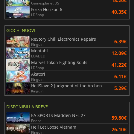
18.20€
Gamesplanet US
Forza Horizon 6
40.35€
LDShop
GIOCHI NUOVI
ReStory Chill Electronics Repairs
6.39€
Kinguin
Montabi
12.09€
LOADED
Marvel Tokon Fighting Souls
41.22€
LDShop
Akatori
6.11€
Kinguin
HellSlave 2 Judgment of the Archon
5.29€
Kinguin
DISPONIBILI A BREVE
EA SPORTS Madden NFL 27
59.80€
Eneba
Hell Let Loose Vietnam
26.10€
Kinguin