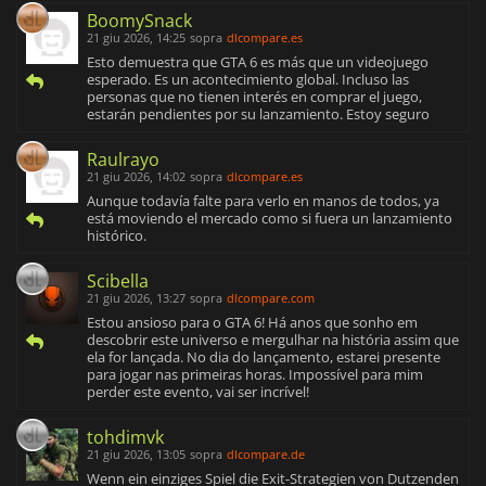
BoomySnack
21 giu 2026, 14:25
sopra
dlcompare.es
Esto demuestra que GTA 6 es más que un videojuego
esperado. Es un acontecimiento global. Incluso las
personas que no tienen interés en comprar el juego,
estarán pendientes por su lanzamiento. Estoy seguro
Raulrayo
21 giu 2026, 14:02
sopra
dlcompare.es
Aunque todavía falte para verlo en manos de todos, ya
está moviendo el mercado como si fuera un lanzamiento
histórico.
Scibella
21 giu 2026, 13:27
sopra
dlcompare.com
Estou ansioso para o GTA 6! Há anos que sonho em
descobrir este universo e mergulhar na história assim que
ela for lançada. No dia do lançamento, estarei presente
para jogar nas primeiras horas. Impossível para mim
perder este evento, vai ser incrível!
tohdimvk
21 giu 2026, 13:05
sopra
dlcompare.de
Wenn ein einziges Spiel die Exit-Strategien von Dutzenden