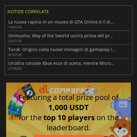
NOTIZIE CORRELATE
La nuova rapina in un museo di GTA Online è il diversivo perfetto in attesa di GTA 6
14/07/26
Onimusha: Way of the Sworld uscirà prima del previsto
02/07/26
Turok: Origins svela nuove immagini di gameplay in vista dell'uscita in autunno
01/07/26
Un’altra console Xbox esce di scena, mentre Microsoft aumenta i prezzi della Serie quest’estate
27/06/26
Featuring a total prize pool of
1,000 USDT
for the
top 10 players
on the
leaderboard.