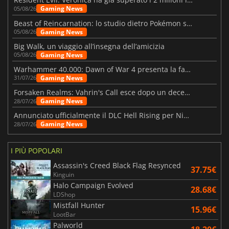
Gaming News
05/08/26
Beast of Reincarnation: lo studio dietro Pokémon su una nuova strada
Gaming News
05/08/26
Big Walk, un viaggio all’insegna dell’amicizia
Gaming News
05/08/26
Warhammer 40.000: Dawn of War 4 presenta la fazione dei Necron
Gaming News
31/07/26
Forsaken Realms: Vahrin's Call esce dopo un decennio di sviluppo
Gaming News
28/07/26
Annunciato ufficialmente il DLC Hell Rising per Nioh 3
Gaming News
28/07/26
I PIÙ POPOLARI
Assassin's Creed Black Flag Resynced
37.75€
Kinguin
Halo Campaign Evolved
28.68€
LDShop
Mistfall Hunter
15.96€
LootBar
Palworld