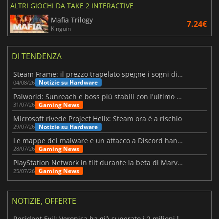
ALTRI GIOCHI DA TAKE 2 INTERACTIVE
Mafia Trilogy
7.24€
Kinguin
DI TENDENZA
Steam Frame: il prezzo trapelato spegne i sogni di un VR economico
Notizie su Hardware
04/08/26
Palworld: Sunreach e boss più stabili con l'ultimo update
Gaming News
31/07/26
Microsoft rivede Project Helix: Steam ora è a rischio
Notizie su Hardware
29/07/26
Le mappe dei malware e un attacco a Discord hanno colpito Meccha Chameleon
Gaming News
28/07/26
PlayStation Network in tilt durante la beta di Marvel Tōkon
Gaming News
25/07/26
NOTIZIE, OFFERTE
Resident Evil: Veronica ha già superato i 2 milioni liste dei desideri