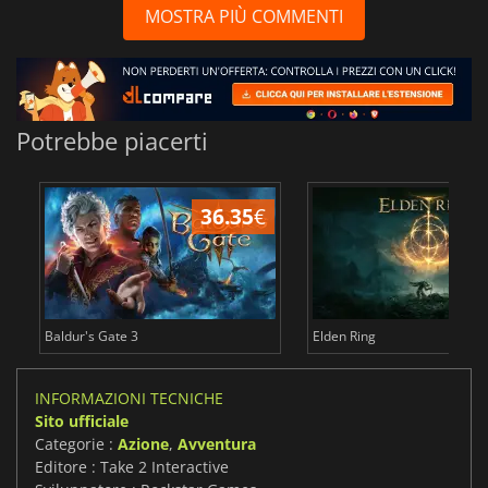
MOSTRA PIÙ COMMENTI
Potrebbe piacerti
36.35
€
2
Baldur's Gate 3
Elden Ring
INFORMAZIONI TECNICHE
Sito ufficiale
Categorie :
Azione
,
Avventura
Editore : Take 2 Interactive