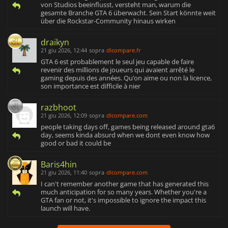
von Studios beeinflusst, versteht man, warum die
gesamte Branche GTA 6 überwacht. Sein Start könnte weit
über die Rockstar-Community hinaus wirken
draikyn
21 giu 2026, 12:44
sopra
dlcompare.fr
GTA 6 est probablement le seul jeu capable de faire
revenir des millions de joueurs qui avaient arrêté le
gaming depuis des années. Qu’on aime ou non la licence,
son importance est difficile à nier
razbhoot
21 giu 2026, 12:09
sopra
dlcompare.com
people taking days off, games being released around gta6
day, seems kinda absurd when we dont even know how
good or bad it could be
Baris4hin
21 giu 2026, 11:40
sopra
dlcompare.com
I can't remember another game that has generated this
much anticipation for so many years. Whether you're a
GTA fan or not, it's impossible to ignore the impact this
launch will have.