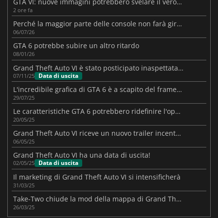
GTA VI: nuove immagini potrebbero svelare il vero gameplay
2 ore fa
Perché la maggior parte delle console non farà girare GTA VI a 60 FPS
06/07/26
GTA 6 potrebbe subire un altro ritardo
08/01/26
Grand Theft Auto VI è stato posticipato inaspettatamente
Data di uscita
07/11/25
L'incredibile grafica di GTA 6 è a scapito del frame rate?
29/07/25
Le caratteristiche GTA 6 potrebbero ridefinire l'open-world
20/05/25
Grand Theft Auto VI riceve un nuovo trailer incentrato su Jason
06/05/25
Grand Theft Auto VI ha una data di uscita!
Data di uscita
02/05/25
Il marketing di Grand Theft Auto VI si intensificherà
31/03/25
Take-Two chiude la mod della mappa di Grand Theft Auto VI
26/03/25