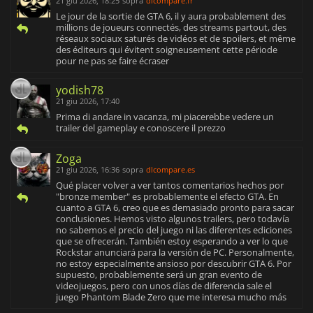
21 giu 2026, 18:25
sopra
dlcompare.fr
Le jour de la sortie de GTA 6, il y aura probablement des
millions de joueurs connectés, des streams partout, des
réseaux sociaux saturés de vidéos et de spoilers, et même
des éditeurs qui évitent soigneusement cette période
pour ne pas se faire écraser
yodish78
21 giu 2026, 17:40
Prima di andare in vacanza, mi piacerebbe vedere un
trailer del gameplay e conoscere il prezzo
Zoga
21 giu 2026, 16:36
sopra
dlcompare.es
Qué placer volver a ver tantos comentarios hechos por
"bronze member" es probablemente el efecto GTA. En
cuanto a GTA 6, creo que es demasiado pronto para sacar
conclusiones. Hemos visto algunos trailers, pero todavía
no sabemos el precio del juego ni las diferentes ediciones
que se ofrecerán. También estoy esperando a ver lo que
Rockstar anunciará para la versión de PC. Personalmente,
no estoy especialmente ansioso por descubrir GTA 6. Por
supuesto, probablemente será un gran evento de
videojuegos, pero con unos días de diferencia sale el
juego Phantom Blade Zero que me interesa mucho más