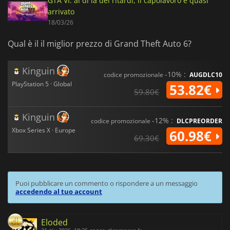
GTA VI: al di là dei ritardi, il capolavoro è quasi
arrivato
18/03/26
Qual è il il miglior prezzo di Grand Theft Auto 6?
Kinguin
-10% :
codice promozionale
AUGDLC10
PlayStation 5 · Global
53.82€
59.80€
Kinguin
-12% :
codice promozionale
DLCPREORDER
Xbox Series X · Europe
60.98€
69.30€
Puoi pubblicare un commento o rispondere a un messaggio
accedendo al tuo account
Eloded