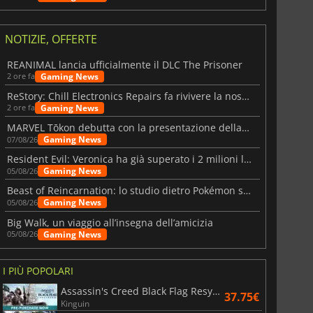
NOTIZIE, OFFERTE
REANIMAL lancia ufficialmente il DLC The Prisoner
Gaming News
2 ore fa
ReStory: Chill Electronics Repairs fa rivivere la nostalgia degli anni 2000
Gaming News
2 ore fa
MARVEL Tōkon debutta con la presentazione della roadmap per il primo anno
Gaming News
07/08/26
Resident Evil: Veronica ha già superato i 2 milioni liste dei desideri
Gaming News
05/08/26
Beast of Reincarnation: lo studio dietro Pokémon su una nuova strada
Gaming News
05/08/26
Big Walk, un viaggio all’insegna dell’amicizia
Gaming News
05/08/26
I PIÙ POPOLARI
Assassin's Creed Black Flag Resynced
37.75€
Kinguin