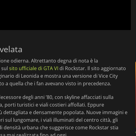
svelata
zione odierna. Altrettanto degna di nota è la
e sul
sito ufficiale di GTA VI
di Rockstar. Il sito aggiornato
nario di Leonida e mostra una versione di Vice City
to a quella che i fan avevano visto in precedenza.
cessore degli anni ’80, con skyline affacciati sulla
 porti turistici e viali costieri affollati. Eppure
iù dettagliata e densamente popolata. Nuove immagini e
i sul lungomare, i viali illuminati del centro città, gli
e di densità urbana che suggerisce come Rockstar stia
a mai realizzata fino ad oggi.