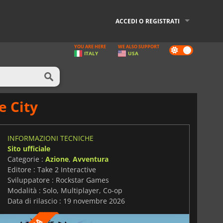
ACCEDI O REGISTRATI
YOU ARE HERE
WE ALSO SUPPORT
Dark
ITALY
USA
mode
e City
INFORMAZIONI TECNICHE
Sito ufficiale
Categorie :
Azione
,
Avventura
Editore : Take 2 Interactive
Sviluppatore : Rockstar Games
Modalità : Solo, Multiplayer, Co-op
Data di rilascio : 19 novembre 2026