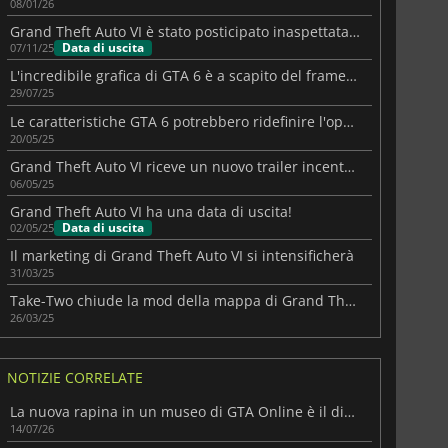
08/01/26
Grand Theft Auto VI è stato posticipato inaspettatamente
Data di uscita
07/11/25
L'incredibile grafica di GTA 6 è a scapito del frame rate?
29/07/25
Le caratteristiche GTA 6 potrebbero ridefinire l'open-world
20/05/25
Grand Theft Auto VI riceve un nuovo trailer incentrato su Jason
06/05/25
Grand Theft Auto VI ha una data di uscita!
Data di uscita
02/05/25
Il marketing di Grand Theft Auto VI si intensificherà
31/03/25
Take-Two chiude la mod della mappa di Grand Theft Auto VI
26/03/25
NOTIZIE CORRELATE
La nuova rapina in un museo di GTA Online è il diversivo perfetto in attesa di GTA 6
14/07/26