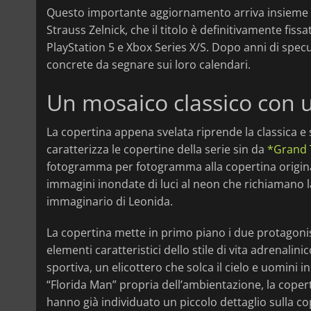
Questo importante aggiornamento arriva insieme a
Strauss Zelnick, che il titolo è definitivamente fis
PlayStation 5 e Xbox Series X/S. Dopo anni di specul
concrete da segnare sui loro calendari.
Un mosaico classico con un
La copertina appena svelata riprende la classica e 
caratterizza le copertine della serie sin da
*Grand T
fotogramma per fotogramma alla copertina origin
immagini inondate di luci al neon che richiamano la
immaginario di Leonida.
La copertina mette in primo piano i due protagonis
elementi caratteristici dello stile di vita adrenal
sportiva, un elicottero che solca il cielo e uomini i
“Florida Man” propria dell’ambientazione, la coperti
hanno già individuato un piccolo dettaglio sulla co