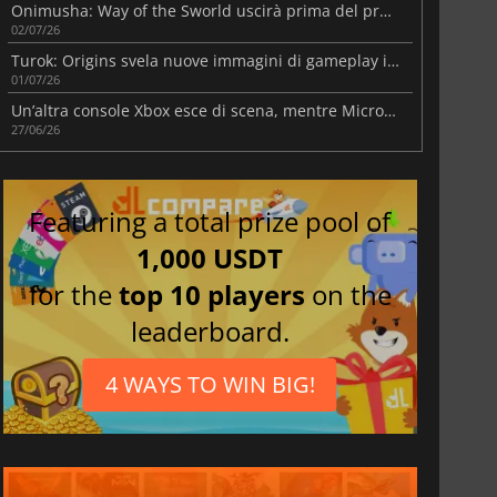
Onimusha: Way of the Sworld uscirà prima del previsto
02/07/26
Turok: Origins svela nuove immagini di gameplay in vista dell'uscita in autunno
01/07/26
Un’altra console Xbox esce di scena, mentre Microsoft aumenta i prezzi della Serie quest’estate
27/06/26
Featuring a total prize pool of
1,000 USDT
for the
top 10 players
on the
leaderboard.
4 WAYS TO WIN BIG!