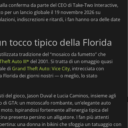
lla conferma da parte del CEO di Take-Two Interactive,
sato per un lancio globale il 19 novembre 2026 su
azioni, indiscrezioni e ritardi, i fan hanno ora delle date
 tocco tipico della Florida
stilizzata tradizione del “mosaico da fumetto” che
heft Auto III*
del 2001. Si tratta di un omaggio quasi
ale di
Grand Theft Auto: Vice City
, intrecciata con
 Florida dei giorni nostri — o meglio, lo stato
ti del gioco, Jason Duval e Lucia Caminos, insieme agli
inico di GTA: un motoscafo rombante, un’elegante auto
n moto. Ispirandosi fortemente all’energia tipica del
na presenta persino un alligatore. I fan più attenti
pertina: una donna in bikini che sfoggia un tatuaggio con