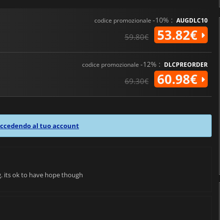
-10% :
codice promozionale
AUGDLC10
53.82€
59.80€
-12% :
codice promozionale
DLCPREORDER
60.98€
69.30€
ccedendo al tuo account
. its ok to have hope though