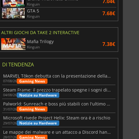
7.04€
Kinguin
GTA 5
7.68€
Kinguin
ALTRI GIOCHI DA TAKE 2 INTERACTIVE
Mafia Trilogy
7.38€
Kinguin
DI TENDENZA
MARVEL Tōkon debutta con la presentazione della roadmap per il primo anno
Gaming News
07/08/26
Steam Frame: il prezzo trapelato spegne i sogni di un VR economico
Notizie su Hardware
04/08/26
Palworld: Sunreach e boss più stabili con l'ultimo update
Gaming News
31/07/26
Microsoft rivede Project Helix: Steam ora è a rischio
Notizie su Hardware
29/07/26
Le mappe dei malware e un attacco a Discord hanno colpito Meccha Chameleon
Gaming News
28/07/26