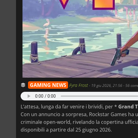
GAMING NEWS
Fyra Frost
-
19 giu 2026, 21:56
- 56 com
L’attesa, lunga da far venire i brividi, per *
Grand T
Con un annuncio a sorpresa, Rockstar Games ha uf
criminale open-world, rivelando la copertina uffici
disponibili a partire dal 25 giugno 2026.