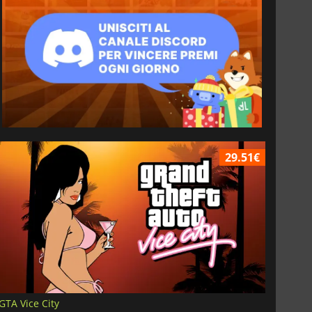
29.51€
GTA Vice City