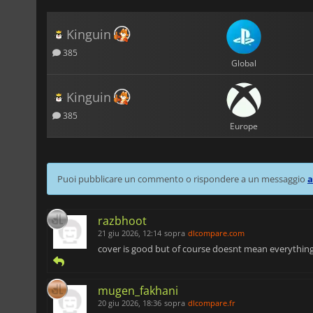
Kinguin
385
Global
Kinguin
385
Europe
Puoi pubblicare un commento o rispondere a un messaggio
a
razbhoot
21 giu 2026, 12:14
sopra
dlcompare.com
cover is good but of course doesnt mean everything
mugen_fakhani
20 giu 2026, 18:36
sopra
dlcompare.fr