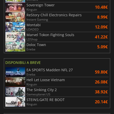
Sovereign Tower
10.48€
Kinguin
ReStory Chill Electronics Repairs
8.99€
Instant Gaming
Montabi
12.09€
LOADED
Marvel Tokon Fighting Souls
41.22€
LDShop
Doloc Town
5.09€
Eneba
DISPONIBILI A BREVE
EA SPORTS Madden NFL 27
59.80€
Eneba
Hell Let Loose Vietnam
26.08€
Kinguin
The Sinking City 2
38.92€
Gamesplanet US
STEINS;GATE RE BOOT
20.14€
Kinguin