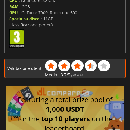
CPU
: Dual Core 2.2 Ghz
RAM
: 2GB
GPU
: GeForce 7900, Radeon x1600
Spazio su disco
: 11GB
Classificazione per età
Valutazione utenti
Media :
3.7
/
5
(
90
Voti)
Featuring a total prize pool of
1,000 USDT
for the
top 10 players
on the
leaderboard.