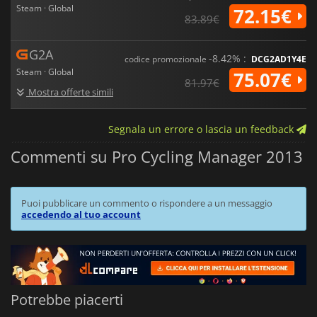
Steam · Global
72.15€
83.89€
G2A
-8.42% :
codice promozionale
DCG2AD1Y4E
Steam · Global
75.07€
81.97€
Mostra offerte simili
Segnala un errore o lascia un feedback
Commenti su Pro Cycling Manager 2013
Puoi pubblicare un commento o rispondere a un messaggio
accedendo al tuo account
Potrebbe piacerti