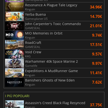
Resonance A Plague Tale Legacy
34.96€
Kinguin
Yerba Buena
14.70€
Gamesplanet US
John Carpenter's Toxic Commando
21.01€
GAMESEAL
MIO Memories in Orbit
9.74€
Kinguin
RoadCraft
17.51€
GAMESEAL
Void Crew
9.57€
K4G
Warhammer 40k Space Marine 2
9.97€
Gamelife
Expeditions A MudRunner Game
11.41€
Kinguin
Banishers Ghosts of New Eden
7.62€
Kinguin
I PIÙ POPOLARI
Assassin's Creed Black Flag Resynced
37.75€
Kinguin