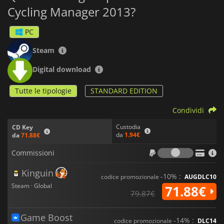
Cycling Manager 2013?
PC
Steam
Digital download
Tutte le tipologie
STANDARD EDITION
Condividi
Custodia
CD Key
da
1.94€
da
71.88€
Commiss
Commissioni
Kinguin
-10% :
codice promozionale
AUGDLC10
Steam · Global
71.88€
79.87€
Game Boost
-14% :
codice promozionale
DLC14