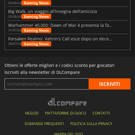
Gaming News
05/08/26
Big Walk, un viaggio all’insegna dell’amicizia
Gaming News
05/08/26
Warhammer 40.000: Dawn of War 4 presenta la fazione dei Necron
Gaming News
31/07/26
Forsaken Realms: Vahrin's Call esce dopo un decennio di sviluppo
Gaming News
28/07/26
Ottieni le offerte migliori e i codici sconto per giocatori
Iscriviti alla newsletter di DLCompare
NEGOZI
PIATTAFORME DI GIOCO
CONTATTI
DOMANDE FREQUENTI
POLITICA SULLA PRIVACY
MAPPA DEL SITO