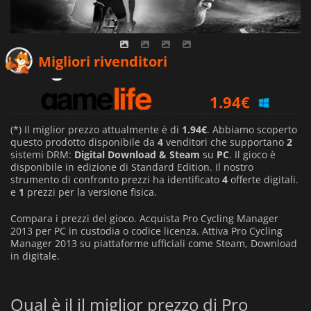
71.88
€
Migliori rivenditori
1.94
€
72.15
€
(*) Il miglior prezzo attualmente è di
1.94€
. Abbiamo scoperto
questo prodotto disponibile da
4
venditori che supportano
2
sistemi DRM:
Digital Download & Steam
su
PC
. Il gioco è
disponibile in edizione di Standard Edition. Il nostro
strumento di confronto prezzi ha identificato
4
offerte digitali.
e
1
prezzi per la versione fisica.
Compara i prezzi del gioco. Acquista Pro Cycling Manager
2013 per PC in custodia o codice licenza. Attiva Pro Cycling
Manager 2013 su piattaforme ufficiali come Steam, Download
in digitale.
Qual è il il miglior prezzo di Pro