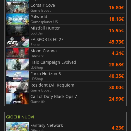
Corsair Cove
16.80€
Game Boost
Palworld
18.16€
Gamesplanet US
Mistfall Hunter
15.95€
LootBar
EA SPORTS FC 27
45.73€
Eneba
Moon Corona
4.24€
Difmark
Halo Campaign Evolved
28.68€
LDShop
Forza Horizon 6
40.35€
LDShop
Resident Evil Requiem
30.00€
Game Boost
Call of Duty Black Ops 7
24.99€
Gamelife
GIOCHI NUOVI
Fantasy Network
4.23€
Difmark