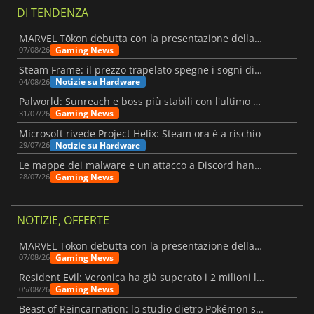
DI TENDENZA
MARVEL Tōkon debutta con la presentazione della roadmap per il primo anno
Gaming News
07/08/26
Steam Frame: il prezzo trapelato spegne i sogni di un VR economico
Notizie su Hardware
04/08/26
Palworld: Sunreach e boss più stabili con l'ultimo update
Gaming News
31/07/26
Microsoft rivede Project Helix: Steam ora è a rischio
Notizie su Hardware
29/07/26
Le mappe dei malware e un attacco a Discord hanno colpito Meccha Chameleon
Gaming News
28/07/26
NOTIZIE, OFFERTE
MARVEL Tōkon debutta con la presentazione della roadmap per il primo anno
Gaming News
07/08/26
Resident Evil: Veronica ha già superato i 2 milioni liste dei desideri
Gaming News
05/08/26
Beast of Reincarnation: lo studio dietro Pokémon su una nuova strada