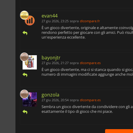
evan44
27 giu 2026, 23:25
sopra
dlcompare.fr
È un gioco divertente, originale e altamente coinvol
rendono perfetto per giocare con gli amici. Può risul
un'esperienza eccellente.
bayonjtr
27 giu 2026, 21:27
sopra
dlcompare.es
È un gioco divertente, ma ci si stanca quando si gioca
numero di immagini modificate aggiunge anche molt
gonzola
27 giu 2026, 20:54
sopra
dlcompare.es
Sembra un gioco divertente da condividere con gli am
esattamente il tipo di gioco che mi piace.