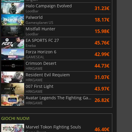
Halo Campaign Evolved
31.23€
LootBar
Palworld
18.17€
Gamesplanet US
Mistfall Hunter
15.98€
LootBar
EA SPORTS FC 27
45.76€
Eneba
Forza Horizon 6
42.99€
GAMESEAL
Crimson Desert
44.73€
HRKGAME
Resident Evil Requiem
31.07€
HRKGAME
007 First Light
43.97€
HRKGAME
Avatar Legends The Fighting Game
26.82€
HRKGAME
GIOCHI NUOVI
Marvel Tokon Fighting Souls
46.40€