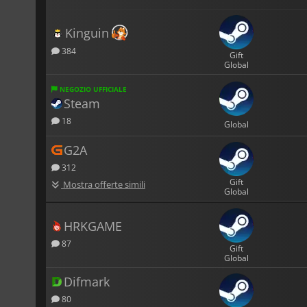
Kinguin
384
Gift
Global
NEGOZIO UFFICIALE
Steam
18
Global
G2A
312
Gift
Mostra offerte simili
Global
HRKGAME
87
Gift
Global
Difmark
80