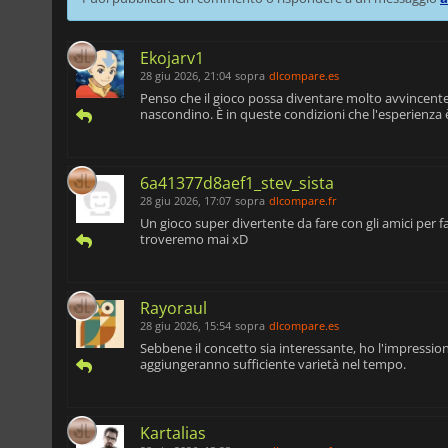
Ekojarv1
28 giu 2026, 21:04
sopra
dlcompare.es
Penso che il gioco possa diventare molto avvincent
nascondino. È in queste condizioni che l'esperienza 
6a41377d8aef1_stev_sista
28 giu 2026, 17:07
sopra
dlcompare.fr
Un gioco super divertente da fare con gli amici per far
troveremo mai xD
Rayoraul
28 giu 2026, 15:54
sopra
dlcompare.es
Sebbene il concetto sia interessante, ho l'impression
aggiungeranno sufficiente varietà nel tempo.
Kartalias