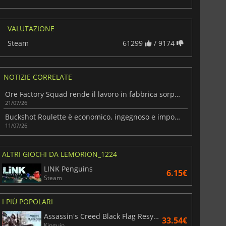
VALUTAZIONE
Steam
61299
/ 9174
NOTIZIE CORRELATE
Ore Factory Squad rende il lavoro in fabbrica sorprendentemente divertente
21/07/26
Buckshot Roulette è economico, ingegnoso e impossibile da ignorare
11/07/26
ALTRI GIOCHI DA LEMORION_1224
LINK Penguins
6.15€
Steam
I PIÙ POPOLARI
Assassin's Creed Black Flag Resynced
33.54€
Kinguin