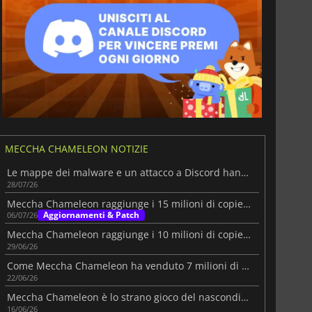
MECCHA CHAMELEON NOTIZIE
Le mappe dei malware e un attacco a Discord hanno colpito Meccha Chameleon
28/07/26
Meccha Chameleon raggiunge i 15 milioni di copie vendute
Aggiornamenti & Patch
06/07/26
Meccha Chameleon raggiunge i 10 milioni di copie vendute e record su Steam
29/06/26
Come Meccha Chameleon ha venduto 7 milioni di copie
22/06/26
Meccha Chameleon è lo strano gioco del nascondino diventato virale
16/06/26