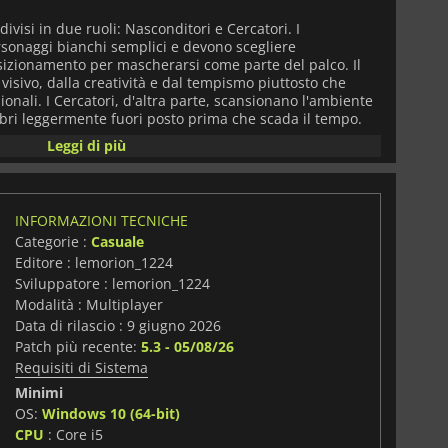
 divisi in due ruoli: Nasconditori e Cercatori. I
sonaggi bianchi semplici e devono scegliere
sizionamento per mascherarsi come parte del palco. Il
isivo, dalla creatività e dal tempismo piuttosto che
ionali. I Cercatori, d'altra parte, scansionano l'ambiente
mbri leggermente fuori posto prima che scada il tempo.
Leggi di più
'improvvisazione artistica come strategia di gioco. Non
scondersi; i giocatori sperimentano costantemente
namento del corpo e imitazione dell'ambiente, portando a
aotiche. Il risultato è un'esperienza sociale e comica in
INFORMAZIONI TECNICHE
ente quanto il successo.
Categorie :
Casuale
Editore : lemorion_1224
iocatore online e matchmaking pubblico, rendendo facile
Sviluppatore : lemorion_1224
amici o sconosciuti. Il suo design lo rende anche
treamer, incoraggiando momenti emergenti che si
Modalità : Multiplayer
spettatori.
Data di rilascio : 9 giugno 2026
Patch più recente:
5.3 - 05/08/26
sentazione pulita e stilizzata che mantiene gli ambienti
Requisiti di Sistema
tattiche di mimetizzazione intelligenti di risaltare. Le
Minimi
 fortemente dipendenti dalla creatività dei giocatori, il
dagnare una forte attrazione come moderno titolo indie.
OS:
Windows 10 (64-bit)
i
CPU
: Core i5