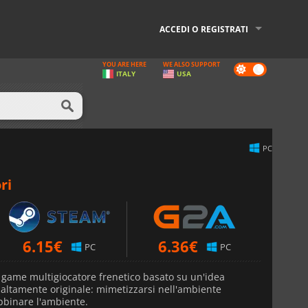
ACCEDI O REGISTRATI
YOU ARE HERE
WE ALSO SUPPORT
Dark
ITALY
USA
mode
PC
ri
6.15
€
6.36
€
PC
PC
 game multigiocatore frenetico basato su un'idea
ltamente originale: mimetizzarsi nell'ambiente
bbinare l'ambiente.