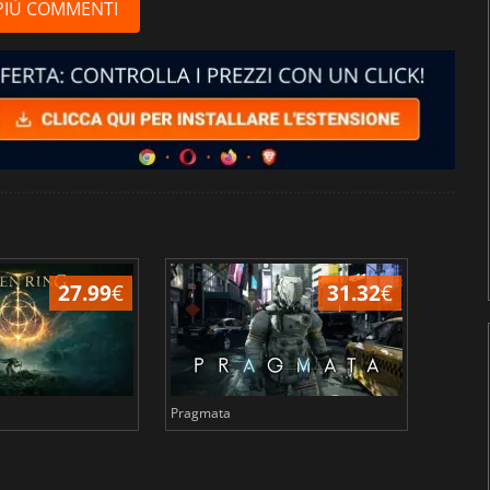
PIÙ COMMENTI
27.99
€
31.32
€
Pragmata
Total 