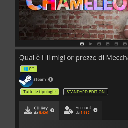
Qual è il il miglior prezzo di Mec
PC
Steam
Tutte le tipologie
STANDARD EDITION
Account
CD Key
da
1.98€
da
5.42€