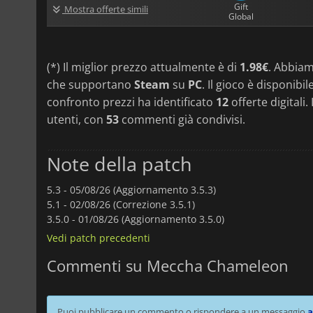
Gift
Mostra offerte simili
Global
(*) Il miglior prezzo attualmente è di
1.98€
. Abbia
che supportano
Steam
su
PC
. Il gioco è disponibi
confronto prezzi ha identificato
12
offerte digitali
utenti, con
53
commenti già condivisi.
Note della patch
5.3 -
05/08/26 (Aggiornamento 3.5.3)
5.1 -
02/08/26 (Correzione 3.5.1)
3.5.0 -
01/08/26 (Aggiornamento 3.5.0)
Vedi patch precedenti
Commenti su Meccha Chameleon
Puoi pubblicare un commento o rispondere a un messaggio
a