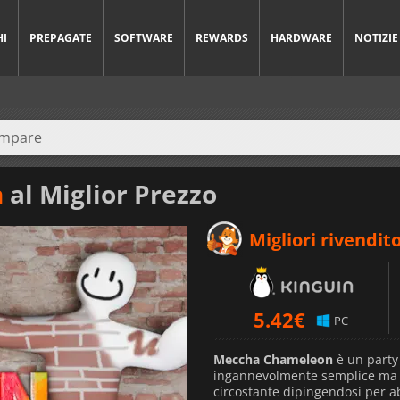
HI
PREPAGATE
SOFTWARE
REWARDS
HARDWARE
NOTIZIE
n
al Miglior Prezzo
Migliori rivendito
5.42
€
PC
Meccha Chameleon
è un party
ingannevolmente semplice ma a
circostante dipingendosi per a