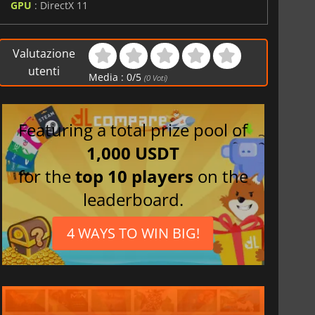
GPU
: DirectX 11
Valutazione
utenti
Media :
0
/
5
(
0
Voti)
Featuring a total prize pool of
1,000 USDT
for the
top 10 players
on the
leaderboard.
4 WAYS TO WIN BIG!