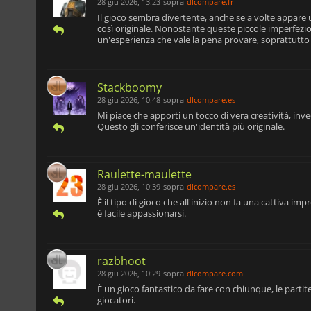
28 giu 2026, 13:23
sopra
dlcompare.fr
Il gioco sembra divertente, anche se a volte appare
così originale. Nonostante queste piccole imperfezion
un'esperienza che vale la pena provare, soprattutto 
Stackboomy
28 giu 2026, 10:48
sopra
dlcompare.es
Mi piace che apporti un tocco di vera creatività, inve
Questo gli conferisce un'identità più originale.
Raulette-maulette
28 giu 2026, 10:39
sopra
dlcompare.es
È il tipo di gioco che all'inizio non fa una cattiva imp
è facile appassionarsi.
razbhoot
28 giu 2026, 10:29
sopra
dlcompare.com
È un gioco fantastico da fare con chiunque, le partit
giocatori.