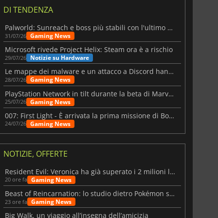
DI TENDENZA
Palworld: Sunreach e boss più stabili con l'ultimo update
Gaming News
31/07/26
Microsoft rivede Project Helix: Steam ora è a rischio
Notizie su Hardware
29/07/26
Le mappe dei malware e un attacco a Discord hanno colpito Meccha Chameleon
Gaming News
28/07/26
PlayStation Network in tilt durante la beta di Marvel Tōkon
Gaming News
25/07/26
007: First Light - È arrivata la prima missione di Bond dopo il lancio
Gaming News
24/07/26
6.76
€
15.48
€
NOTIZIE, OFFERTE
Resident Evil: Veronica ha già superato i 2 milioni liste dei desideri
Gaming News
20 ore fa
War WARHAMMER 3
Lies Of P
Beast of Reincarnation: lo studio dietro Pokémon su una nuova strada
Gaming News
23 ore fa
Big Walk, un viaggio all’insegna dell’amicizia