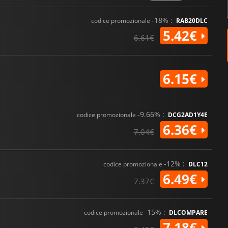
-18% :
codice promozionale
RAB20DLC
5.42€
6.61€
6.15€
-9.66% :
codice promozionale
DCG2AD1Y4E
6.36€
7.04€
-12% :
codice promozionale
DLC12
6.49€
7.37€
-15% :
codice promozionale
DLCOMPARE
7.18€