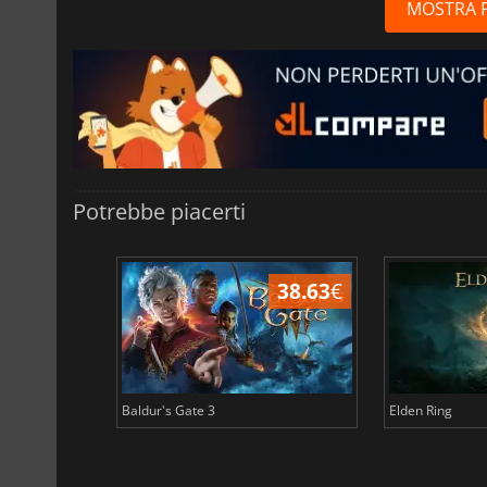
MOSTRA 
Potrebbe piacerti
43.96
€
38.63
€
Baldur's Gate 3
Elden Ring