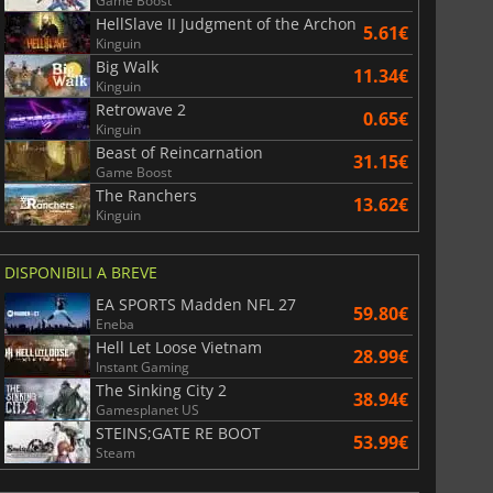
Game Boost
HellSlave II Judgment of the Archon
5.61€
Kinguin
Big Walk
11.34€
Kinguin
Retrowave 2
0.65€
Kinguin
Beast of Reincarnation
31.15€
Game Boost
The Ranchers
13.62€
Kinguin
DISPONIBILI A BREVE
EA SPORTS Madden NFL 27
59.80€
Eneba
Hell Let Loose Vietnam
28.99€
Instant Gaming
The Sinking City 2
38.94€
Gamesplanet US
STEINS;GATE RE BOOT
53.99€
Steam