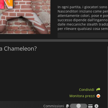
In ogni partita, i giocatori sono
Nasconditori iniziano come per
attentamente colori, pose e po
successo dipende dall'inganno v
dalle meccaniche stealth tradiz
per rilevare qualsiasi cosa se
Meccha Chameleon
enfatizza l
esiste un modo corretto per na
abbinamenti di colori, posizio
cha Chameleon?
partite imprevedibili e spesso c
cui il fallimento è tanto divert
Il gioco supporta lobby multig
entrare in sessioni veloci con 
particolarmente adatto agli s
traducono bene nel gioco degli 
Visivamente, si basa su una pre
Condividi
leggibili, pur consentendo alle 
partite sono brevi, rigiocabili e
Monitora prezzi
che ha contribuito a farle gua
Commission
Commissioni