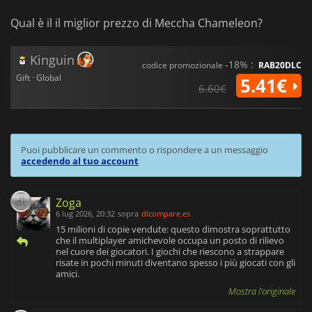
Qual è il il miglior prezzo di Meccha Chameleon?
Kinguin
-18% :
codice promozionale
RAB20DLC
Gift · Global
5.41€
6.60€
Puoi pubblicare un commento o rispondere a un messaggio
accedendo al tuo account
Zoga
6 lug 2026, 20:32
sopra
dlcompare.es
15 milioni di copie vendute: questo dimostra soprattutto
che il multiplayer amichevole occupa un posto di rilievo
nel cuore dei giocatori. I giochi che riescono a strappare
risate in pochi minuti diventano spesso i più giocati con gli
amici.
Mostra l'originale