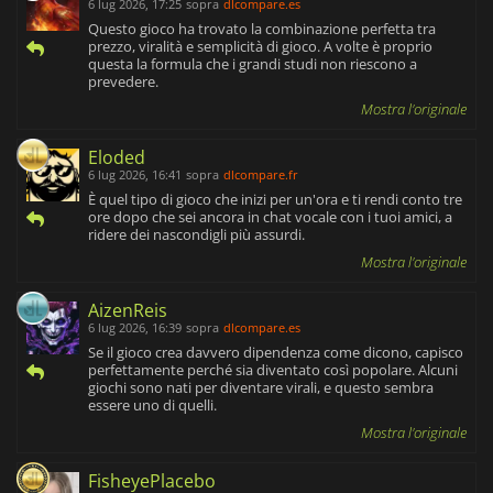
6 lug 2026, 17:25
sopra
dlcompare.es
Questo gioco ha trovato la combinazione perfetta tra
prezzo, viralità e semplicità di gioco. A volte è proprio
questa la formula che i grandi studi non riescono a
prevedere.
Mostra l'originale
Eloded
6 lug 2026, 16:41
sopra
dlcompare.fr
È quel tipo di gioco che inizi per un'ora e ti rendi conto tre
ore dopo che sei ancora in chat vocale con i tuoi amici, a
ridere dei nascondigli più assurdi.
Mostra l'originale
AizenReis
6 lug 2026, 16:39
sopra
dlcompare.es
Se il gioco crea davvero dipendenza come dicono, capisco
perfettamente perché sia diventato così popolare. Alcuni
giochi sono nati per diventare virali, e questo sembra
essere uno di quelli.
Mostra l'originale
FisheyePlacebo