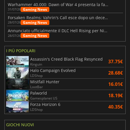
Warhammer 40.000: Dawn of War 4 presenta la fazione dei Necron
Gaming News
31/07/26
Forsaken Realms: Vahrin's Call esce dopo un decennio di sviluppo
Gaming News
28/07/26
Annunciato ufficialmente il DLC Hell Rising per Nioh 3
Gaming News
28/07/26
I PIÙ POPOLARI
Assassin's Creed Black Flag Resynced
37.75€
Kinguin
Halo Campaign Evolved
28.68€
LDShop
Mistfall Hunter
16.01€
LootBar
Palworld
18.19€
Gamesplanet US
Forza Horizon 6
40.35€
LDShop
GIOCHI NUOVI