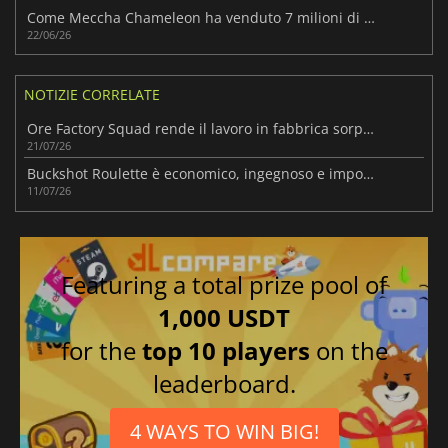
Come Meccha Chameleon ha venduto 7 milioni di copie
22/06/26
NOTIZIE CORRELATE
Ore Factory Squad rende il lavoro in fabbrica sorprendentemente divertente
21/07/26
Buckshot Roulette è economico, ingegnoso e impossibile da ignorare
11/07/26
Featuring a total prize pool of
1,000 USDT
for the
top 10 players
on the
leaderboard.
4 WAYS TO WIN BIG!