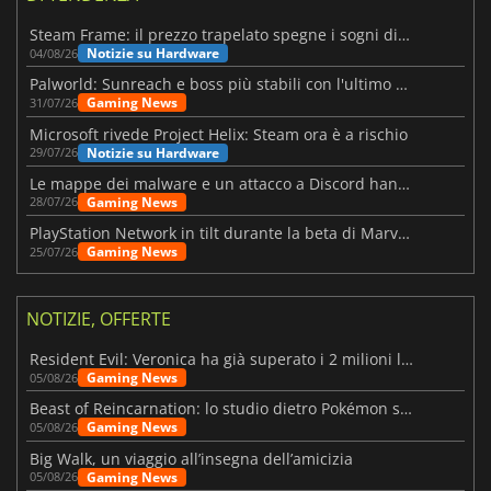
Steam Frame: il prezzo trapelato spegne i sogni di un VR economico
Notizie su Hardware
04/08/26
Palworld: Sunreach e boss più stabili con l'ultimo update
Gaming News
31/07/26
Microsoft rivede Project Helix: Steam ora è a rischio
Notizie su Hardware
29/07/26
Le mappe dei malware e un attacco a Discord hanno colpito Meccha Chameleon
Gaming News
28/07/26
PlayStation Network in tilt durante la beta di Marvel Tōkon
Gaming News
25/07/26
NOTIZIE, OFFERTE
Resident Evil: Veronica ha già superato i 2 milioni liste dei desideri
Gaming News
05/08/26
Beast of Reincarnation: lo studio dietro Pokémon su una nuova strada
Gaming News
05/08/26
Big Walk, un viaggio all’insegna dell’amicizia
Gaming News
05/08/26