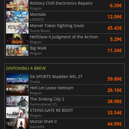
ReStory Chill Electronics Repairs
6.39€
Kinguin
Montabi
12.09€
LOADED
Marvel Tokon Fighting Souls
45.42€
Game Boost
HellSlave II Judgment of the Archon
5.29€
Kinguin
Big Walk
11.34€
Kinguin
DISPONIBILI A BREVE
EA SPORTS Madden NFL 27
59.80€
Eneba
Hell Let Loose Vietnam
26.10€
Kinguin
The Sinking City 2
38.98€
Gamesplanet US
STEINS;GATE RE BOOT
33.54€
Kinguin
Mortal Shell II
44.99€
Gamelife