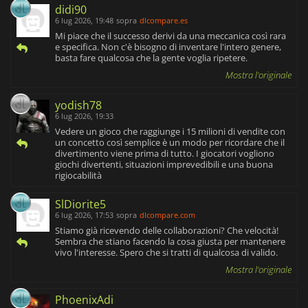
didi90
6 lug 2026, 19:48
sopra
dlcompare.es
Mi piace che il successo derivi da una meccanica così rara
e specifica. Non c'è bisogno di inventare l'intero genere,
basta fare qualcosa che la gente voglia ripetere.
Mostra l'originale
yodish78
6 lug 2026, 19:33
Vedere un gioco che raggiunge i 15 milioni di vendite con
un concetto così semplice è un modo per ricordare che il
divertimento viene prima di tutto. I giocatori vogliono
giochi divertenti, situazioni imprevedibili e una buona
rigiocabilità
SlDiorite5
6 lug 2026, 17:53
sopra
dlcompare.com
Stiamo già ricevendo delle collaborazioni? Che velocità!
Sembra che stiano facendo la cosa giusta per mantenere
vivo l'interesse. Spero che si tratti di qualcosa di valido.
Mostra l'originale
PhoenixAdi