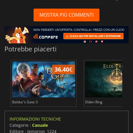
MOSTRA PIÙ COMMENTI
Potrebbe piacerti
36.40
€
2
Baldur's Gate 3
Elden Ring
INFORMAZIONI TECNICHE
Categorie :
Casuale
Editore : lemorion_1224