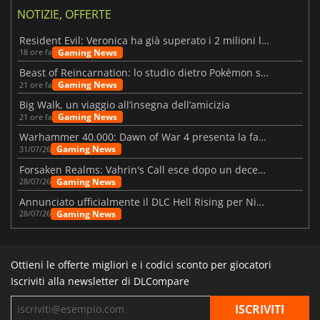
NOTIZIE, OFFERTE
Resident Evil: Veronica ha già superato i 2 milioni liste dei desideri
Gaming News
18 ore fa
Beast of Reincarnation: lo studio dietro Pokémon su una nuova strada
Gaming News
21 ore fa
Big Walk, un viaggio all’insegna dell’amicizia
Gaming News
21 ore fa
Warhammer 40.000: Dawn of War 4 presenta la fazione dei Necron
Gaming News
31/07/26
Forsaken Realms: Vahrin's Call esce dopo un decennio di sviluppo
Gaming News
28/07/26
Annunciato ufficialmente il DLC Hell Rising per Nioh 3
Gaming News
28/07/26
Ottieni le offerte migliori e i codici sconto per giocatori
Iscriviti alla newsletter di DLCompare