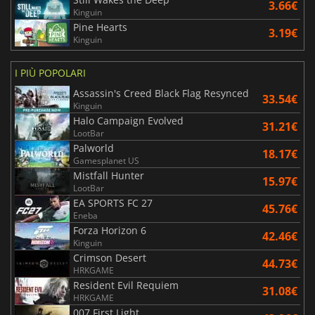
3.66€
Kinguin
Pine Hearts
3.19€
Kinguin
I PIÙ POPOLARI
Assassin's Creed Black Flag Resynced
33.54€
Kinguin
Halo Campaign Evolved
31.21€
LootBar
Palworld
18.17€
Gamesplanet US
Mistfall Hunter
15.97€
LootBar
EA SPORTS FC 27
45.76€
Eneba
Forza Horizon 6
42.46€
Kinguin
Crimson Desert
44.73€
HRKGAME
Resident Evil Requiem
31.08€
HRKGAME
007 First Light