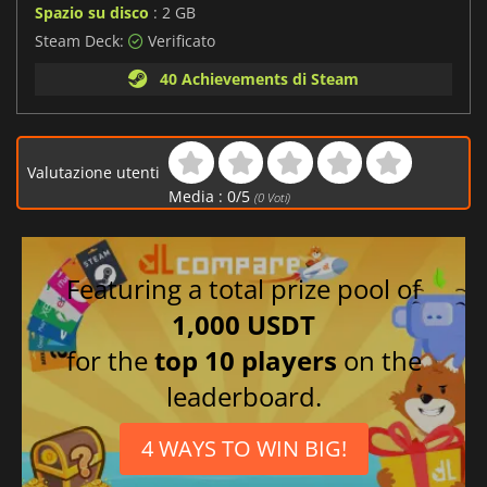
Spazio su disco
: 2 GB
Steam Deck:
Verificato
40 Achievements di Steam
Valutazione utenti
Media :
0
/
5
(
0
Voti)
Featuring a total prize pool of
1,000 USDT
for the
top 10 players
on the
leaderboard.
4 WAYS TO WIN BIG!