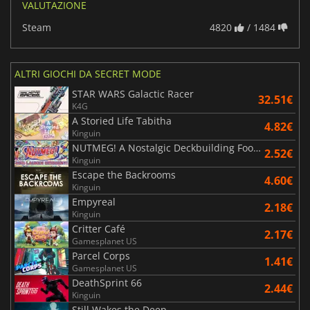
VALUTAZIONE
Steam
4820
/ 1484
ALTRI GIOCHI DA SECRET MODE
STAR WARS Galactic Racer
32.51€
K4G
A Storied Life Tabitha
4.82€
Kinguin
NUTMEG! A Nostalgic Deckbuilding Football Manager
2.52€
Kinguin
Escape the Backrooms
4.60€
Kinguin
Empyreal
2.18€
Kinguin
Critter Café
2.17€
Gamesplanet US
Parcel Corps
1.41€
Gamesplanet US
DeathSprint 66
2.44€
Kinguin
Still Wakes the Deep