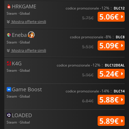
HRKGAME
-12% :
codice promozionale
DLC12
Steam · Global
5.06€
5.75€
Mostra offerte simili
Eneba
-8% :
codice promozionale
DLC8
Steam · Global
5.09€
5.53€
Mostra offerte simili
K4G
-12% :
codice promozionale
DLC12DEAL
Steam · Global
5.24€
5.96€
Game Boost
-14% :
codice promozionale
DLC14
Steam · Global
5.88€
6.84€
LOADED
5.89€
Steam · Global