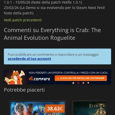
1.0.1 -
15/05/26 (Note della patch Hotfix 1.0.1)
23/02/26 (La Demo si sta evolvendo per lo Steam Next Fest!
Note della patch)
Vedi patch precedenti
Commenti su Everything is Crab: The
Animal Evolution Roguelite
Puoi pubblicare un commento o rispondere a un messaggio
accedendo al tuo account
Potrebbe piacerti
38.63
€
2