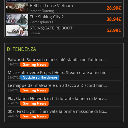
Hell Let Loose Vietnam
28.99€
Instant Gaming
The Sinking City 2
38.94€
Gamesplanet US
STEINS;GATE RE BOOT
53.99€
Steam
DI TENDENZA
Palworld: Sunreach e boss più stabili con l'ultimo update
Gaming News
31/07/26
Microsoft rivede Project Helix: Steam ora è a rischio
Notizie su Hardware
29/07/26
Le mappe dei malware e un attacco a Discord hanno colpito Meccha Chameleon
Gaming News
28/07/26
PlayStation Network in tilt durante la beta di Marvel Tōkon
Gaming News
25/07/26
007: First Light - È arrivata la prima missione di Bond dopo il lancio
Gaming News
24/07/26