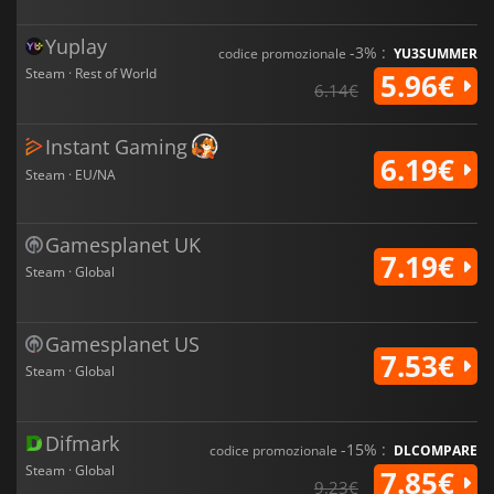
Yuplay
-3% :
codice promozionale
YU3SUMMER
Steam · Rest of World
5.96€
6.14€
Instant Gaming
6.19€
Steam · EU/NA
Gamesplanet UK
7.19€
Steam · Global
Gamesplanet US
7.53€
Steam · Global
Difmark
-15% :
codice promozionale
DLCOMPARE
Steam · Global
7.85€
9.23€