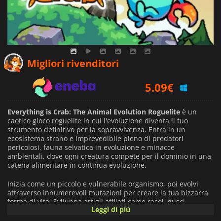
4.58
€
Migliori rivenditori
5.09
€
6.19
€
Everything is Crab: The Animal Evolution Roguelite
è un
caotico gioco roguelite in cui l'evoluzione diventa il tuo
strumento definitivo per la sopravvivenza. Entra in un
ecosistema strano e imprevedibile pieno di predatori
pericolosi, fauna selvatica in evoluzione e minacce
ambientali, dove ogni creatura compete per il dominio in una
catena alimentare in continua evoluzione.
Inizia come un piccolo e vulnerabile organismo, poi evolvi
attraverso innumerevoli mutazioni per creare la tua bizzarra
forma di vita. Sviluppa artigli affilati come rasoi, gusci
Leggi di più
protettivi, attacchi velenosi, ali, corna, arti extra e altre
potenti adattamenti che cambiano completamente il tuo