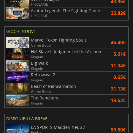
43.96€
HRKGAME
Avatar Legends The Fighting Game
26.82€
HRKGAME
GIOCHI NUOVI
Marvel Tokon Fighting Souls
46.40€
Game Boost
HellSlave II Judgment of the Archon
5.61€
Kinguin
Big Walk
11.34€
Kinguin
Retrowave 2
0.65€
Kinguin
Beast of Reincarnation
31.13€
Game Boost
The Ranchers
13.62€
Kinguin
DISPONIBILI A BREVE
EA SPORTS Madden NFL 27
59.80€
Eneba