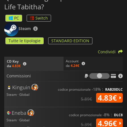
Life Tabitha?
PC
Switch
Steam
Tutte le tipologie
STANDARD EDITION
Condividi
Account
CD Key
da
4.24€
da
4.83€
Commiss
Commissioni
Kinguin
-18% :
codice promozionale
RAB20DLC
Steam · Global
4.83€
5.89€
Eneba
-8% :
codice promozionale
DLC8
Steam · Global
4.96€
5.39€