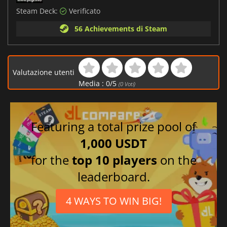
Steam Deck:
Verificato
56 Achievements di Steam
Valutazione utenti
Media :
0
/
5
(
0
Voti)
Featuring a total prize pool of
1,000 USDT
for the
top 10 players
on the
leaderboard.
4 WAYS TO WIN BIG!