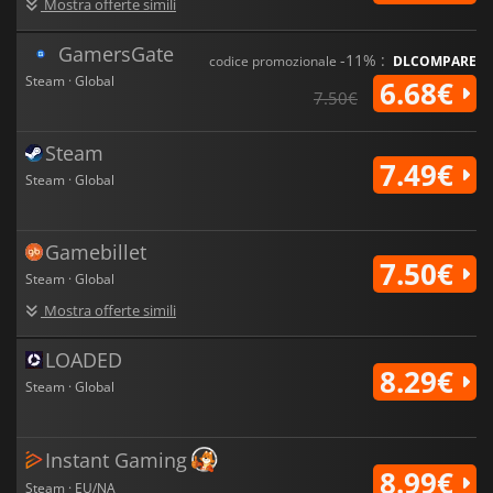
Mostra offerte simili
GamersGate
-11% :
codice promozionale
DLCOMPARE
Steam · Global
6.68€
7.50€
Steam
7.49€
Steam · Global
Gamebillet
7.50€
Steam · Global
Mostra offerte simili
LOADED
8.29€
Steam · Global
Instant Gaming
8.99€
Steam · EU/NA