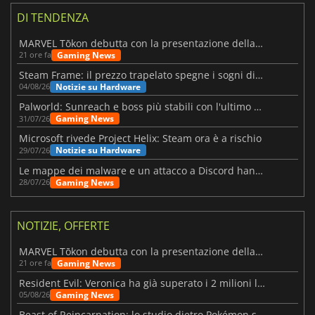
DI TENDENZA
MARVEL Tōkon debutta con la presentazione della roadmap per il primo anno
Gaming News
21 ore fa
Steam Frame: il prezzo trapelato spegne i sogni di un VR economico
Notizie su Hardware
04/08/26
Palworld: Sunreach e boss più stabili con l'ultimo update
Gaming News
31/07/26
Microsoft rivede Project Helix: Steam ora è a rischio
Notizie su Hardware
29/07/26
Le mappe dei malware e un attacco a Discord hanno colpito Meccha Chameleon
Gaming News
28/07/26
NOTIZIE, OFFERTE
MARVEL Tōkon debutta con la presentazione della roadmap per il primo anno
Gaming News
21 ore fa
Resident Evil: Veronica ha già superato i 2 milioni liste dei desideri
Gaming News
05/08/26
Beast of Reincarnation: lo studio dietro Pokémon su una nuova strada