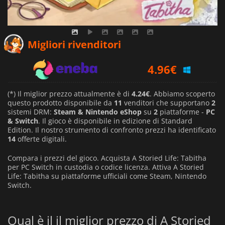
4.83
€
Migliori rivenditori
4.96
€
8.99
€
(*) Il miglior prezzo attualmente è di
4.24€
. Abbiamo scoperto
questo prodotto disponibile da
11
venditori che supportano
2
sistemi DRM:
Steam & Nintendo eShop
su
2
piattaforme -
PC
& Switch
. Il gioco è disponibile in edizione di Standard
Edition. Il nostro strumento di confronto prezzi ha identificato
14
offerte digitali.
Compara i prezzi del gioco. Acquista A Storied Life: Tabitha
per PC Switch in custodia o codice licenza. Attiva A Storied
Life: Tabitha su piattaforme ufficiali come Steam, Nintendo
Switch.
Qual è il il miglior prezzo di A Storied