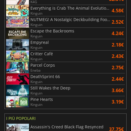
K4G
Everything is Crab The Animal Evolution Roguelite
4.58€
Kinguin
NUTMEG! A Nostalgic Deckbuilding Football Manager
2.52€
Kinguin
Escape the Backrooms
4.24€
Kinguin
Empyreal
2.18€
Kinguin
Critter Café
2.43€
Kinguin
Parcel Corps
2.75€
Eneba
DeathSprint 66
2.44€
Kinguin
Still Wakes the Deep
3.66€
Kinguin
Pine Hearts
3.19€
Kinguin
I PIÙ POPOLARI
Assassin's Creed Black Flag Resynced
37.75€