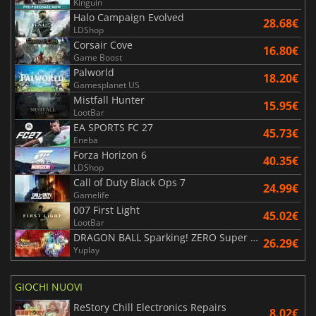
Kinguin
Halo Campaign Evolved
28.68€
LDShop
Corsair Cove
16.80€
Game Boost
Palworld
18.20€
Gamesplanet US
Mistfall Hunter
15.95€
LootBar
EA SPORTS FC 27
45.73€
Eneba
Forza Horizon 6
40.35€
LDShop
Call of Duty Black Ops 7
24.99€
Gamelife
007 First Light
45.02€
LootBar
DRAGON BALL Sparking! ZERO Super Limit Breaking NEO
26.29€
Yuplay
GIOCHI NUOVI
ReStory Chill Electronics Repairs
8.02€