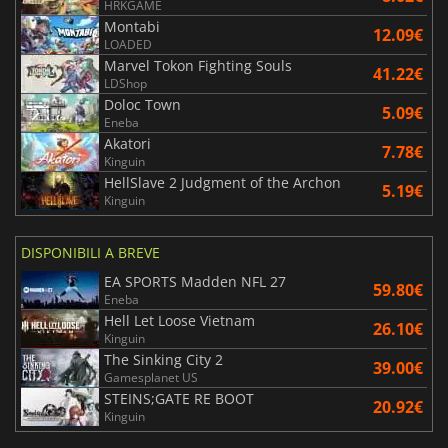
HRKGAME
Montabi
12.09€
LOADED
Marvel Tokon Fighting Souls
41.22€
LDShop
Doloc Town
5.09€
Eneba
Akatori
7.78€
Kinguin
HellSlave 2 Judgment of the Archon
5.19€
Kinguin
DISPONIBILI A BREVE
EA SPORTS Madden NFL 27
59.80€
Eneba
Hell Let Loose Vietnam
26.10€
Kinguin
The Sinking City 2
39.00€
Gamesplanet US
STEINS;GATE RE BOOT
20.92€
Kinguin