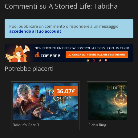
Commenti su A Storied Life: Tabitha
Puoi pubblicare un commento o rispondere a un messaggio
accedendo al tuo account
Potrebbe piacerti
36.07
€
2
Baldur's Gate 3
Elden Ring