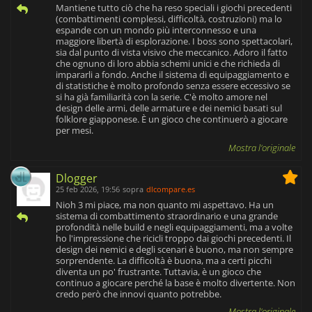
Mantiene tutto ciò che ha reso speciali i giochi precedenti
(combattimenti complessi, difficoltà, costruzioni) ma lo
espande con un mondo più interconnesso e una
maggiore libertà di esplorazione. I boss sono spettacolari,
sia dal punto di vista visivo che meccanico. Adoro il fatto
che ognuno di loro abbia schemi unici e che richieda di
impararli a fondo. Anche il sistema di equipaggiamento e
di statistiche è molto profondo senza essere eccessivo se
si ha già familiarità con la serie. C'è molto amore nel
design delle armi, delle armature e dei nemici basati sul
folklore giapponese. È un gioco che continuerò a giocare
per mesi.
Mostra l'originale
Dlogger
25 feb 2026, 19:56
sopra
dlcompare.es
Nioh 3 mi piace, ma non quanto mi aspettavo. Ha un
sistema di combattimento straordinario e una grande
profondità nelle build e negli equipaggiamenti, ma a volte
ho l'impressione che ricicli troppo dai giochi precedenti. Il
design dei nemici e degli scenari è buono, ma non sempre
sorprendente. La difficoltà è buona, ma a certi picchi
diventa un po' frustrante. Tuttavia, è un gioco che
continuo a giocare perché la base è molto divertente. Non
credo però che innovi quanto potrebbe.
Mostra l'originale