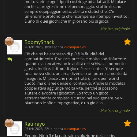
molto vario e ogni tipo ti costringe ad adattarti. Mi piace
anche la progressione del personaggio: si ottimizzano
sempre equipaggiamento, abilità e statistiche. C'è
un'enorme profondità che ricompensa il tempo investito.
È uno di quei giochi che migliorano più si gioca.
Mostra l'originale
BoomySnack
26 feb 2026, 10:09
sopra
dlcompare.es
Ciò che mi ha sorpreso di più è la fluidità del
combattimento. È veloce, preciso e molto soddisfacente
quando si concatenano le abilità o si schiva al momento
giusto. Inoltre, il ritmo di gioco è eccellente: c'è sempre
una nuova sfida, un'area diversa o un potenziamento da
inseguire. Mi piace che non si tratti di un open world
vuoto, ma di aree dense di contenuti. Anche la modalità
cooperativa aggiunge molta vita, perché si possono
aiutare o evocare i giocatori. Lo trovo un gioco
estremamente completo e curato nel suo genere. Se vi
piacciono le sfide impegnative, è un gioiello.
Mostra l'originale
Raulrayo
25 feb 2026, 22:14
sopra
dlcompare.es
Per me, Nioh 3 è la naturale evoluzione della serie.