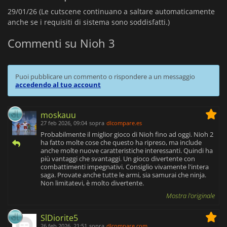
29/01/26 (Le cutscene continuano a saltare automaticamente
anche se i requisiti di sistema sono soddisfatti.)
Commenti su Nioh 3
Puoi pubblicare un commento o rispondere a un messaggio
accedendo al tuo account
moskauu
27 feb 2026, 09:04
sopra
dlcompare.es
Probabilmente il miglior gioco di Nioh fino ad oggi. Nioh 2
ha fatto molte cose che questo ha ripreso, ma include
anche molte nuove caratteristiche interessanti. Quindi ha
più vantaggi che svantaggi. Un gioco divertente con
combattimenti impegnativi. Consiglio vivamente l'intera
saga. Provate anche tutte le armi, sia samurai che ninja.
Non limitatevi, è molto divertente.
Mostra l'originale
SlDiorite5
26 feb 2026, 21:51
sopra
dlcompare.com