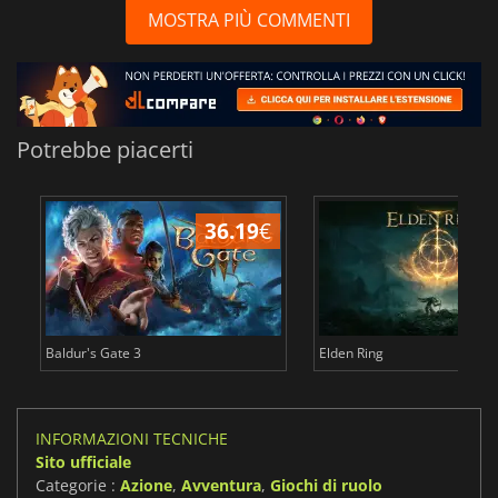
MOSTRA PIÙ COMMENTI
Potrebbe piacerti
36.19
€
2
Baldur's Gate 3
Elden Ring
INFORMAZIONI TECNICHE
Sito ufficiale
Categorie :
Azione
,
Avventura
,
Giochi di ruolo