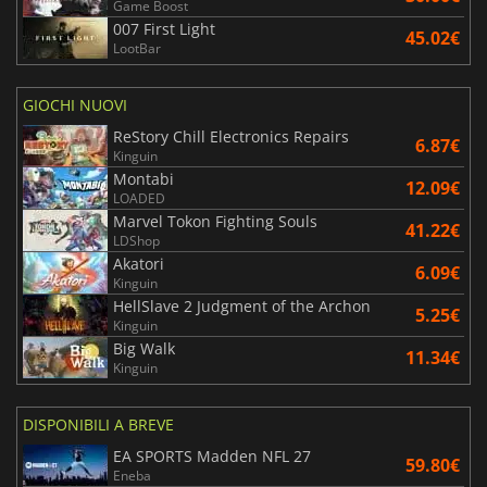
Game Boost
007 First Light
45.02€
LootBar
GIOCHI NUOVI
ReStory Chill Electronics Repairs
6.87€
Kinguin
Montabi
12.09€
LOADED
Marvel Tokon Fighting Souls
41.22€
LDShop
Akatori
6.09€
Kinguin
HellSlave 2 Judgment of the Archon
5.25€
Kinguin
Big Walk
11.34€
Kinguin
DISPONIBILI A BREVE
EA SPORTS Madden NFL 27
59.80€
Eneba