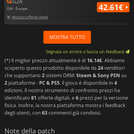
G2A
42.61€
Gift · Europe
Mostra offerte simili
MOSTRA TUTTO
Segnala un errore o lascia un feedback
(*) Il miglior prezzo attualmente è di
16.14€
. Abbiamo
scoperto questo prodotto disponibile da
24
venditori
che supportano
2
sistemi DRM:
Steam & Sony PSN
su
2
piattaforme -
PC & PS5
. Il gioco è disponibile in
4
edizioni. Il nostro strumento di confronto prezzi ha
identificato
81
offerte digitali. e
6
prezzi per la versione
fisica. Inoltre, la nostra piattaforma mostra i feedback
degli utenti, con
63
commenti già condivisi.
Note della patch