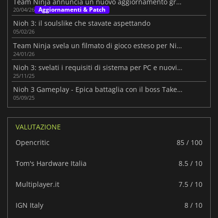
Team Ninja annuncia un nuovo aggiornamento gratuito per Nioh 3
Aggiornamenti & Patch
20/04/26
Nioh 3: il soulslike che stavate aspettando
05/02/26
Team Ninja svela un filmato di gioco esteso per Nioh 3
24/01/26
Nioh 3: svelati i requisiti di sistema per PC e nuovi dettagli
25/11/25
Nioh 3 Gameplay - Epica battaglia con il boss Takeda Shingen
05/09/25
VALUTAZIONE
Opencritic
85 / 100
Tom's Hardware Italia
8.5 / 10
Multiplayer.it
7.5 / 10
IGN Italy
8 / 10