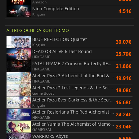
Amazon
Nioh Complete Edition
4.51€
Kinguin
ALTRI GIOCHI DA KOEI TECMO
BLUE REFLECTION Quartet
30.07€
Kinguin
DEAD OR ALIVE 6 Last Round
25.79€
HRKGAME
FATAL FRAME 2 Crimson Butterfly REMAKE
21.86€
HRKGAME
Atelier Ryza 3 Alchemist of the End & the Secret Key DX
19.91€
HRKGAME
Atelier Ryza 2 Lost Legends & the Secret Fairy DX
18.08€
Game Boost
Atelier Ryza Ever Darkness & the Secret Hideout DX
16.68€
Kinguin
Atelier Resleriana The Red Alchemist & the White Guardian
24.24€
HRKGAME
Atelier Yumia The Alchemist of Memories & the Envisioned Land
23.04€
GAMESEAL
WARRIORS Abyss
5.58€