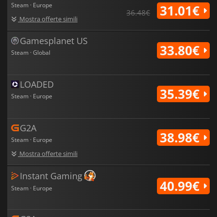
Steam · Europe
31.01€
36.48€
Mostra offerte simili
Gamesplanet US
33.80€
Steam · Global
LOADED
35.39€
Steam · Europe
G2A
38.98€
Steam · Europe
Mostra offerte simili
Instant Gaming
40.99€
Steam · Europe