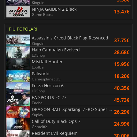
Kinguin
NINJA GAIDEN 2 Black
13.47€
Game Boost
I PIÙ POPOLARI
Assassin's Creed Black Flag Resynced
37.75€
Kinguin
Halo Campaign Evolved
28.68€
LDShop
Mistfall Hunter
15.95€
LootBar
Palworld
18.20€
Gamesplanet US
Forza Horizon 6
40.35€
LDShop
EA SPORTS FC 27
45.73€
Eneba
DRAGON BALL Sparking! ZERO Super Limit Breaking NEO
26.29€
Yuplay
Call of Duty Black Ops 7
24.99€
Gamelife
Resident Evil Requiem
30.00€