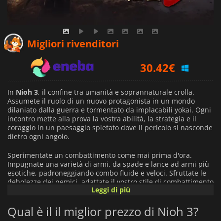
28.84
€
Migliori rivenditori
30.42
€
40.99
€
In
Nioh 3
, il confine tra umanità e soprannaturale crolla.
Assumete il ruolo di un nuovo protagonista in un mondo
dilaniato dalla guerra e tormentato da implacabili yokai. Ogni
incontro mette alla prova la vostra abilità, la strategia e il
coraggio in un paesaggio spietato dove il pericolo si nasconde
dietro ogni angolo.
Sperimentate un combattimento come mai prima d'ora.
Impugnate una varietà di armi, da spade e lance ad armi più
esotiche, padroneggiando combo fluide e veloci. Sfruttate le
debolezze dei nemici, adattate il vostro stile di combattimento
Leggi di più
e incanalate i vostri poteri yokai interiori per ribaltare le sorti
della battaglia. Ogni combattimento è un'intensa prova di
Qual è il il miglior prezzo di Nioh 3?
tempismo, precisione e strategia.