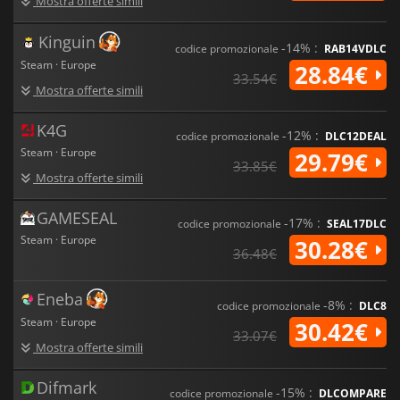
Mostra offerte simili
Kinguin
-14% :
codice promozionale
RAB14VDLC
Steam · Europe
28.84€
33.54€
Mostra offerte simili
K4G
-12% :
codice promozionale
DLC12DEAL
Steam · Europe
29.79€
33.85€
Mostra offerte simili
GAMESEAL
-17% :
codice promozionale
SEAL17DLC
Steam · Europe
30.28€
36.48€
Eneba
-8% :
codice promozionale
DLC8
Steam · Europe
30.42€
33.07€
Mostra offerte simili
Difmark
-15% :
codice promozionale
DLCOMPARE