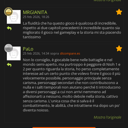
MRGIANITA
25 feb 2026, 18:26
La fluidità che ha questo gioco è qualcosa di incredibile,
rispetto ai due capitoli precedenti è incredibile quanto sia
migliorato il gioco nel gameplay e la storia mi sta piacendo
tantissimo
PaLo
25 feb 2026, 14:34
sopra
dlcompare.es
Non lo consiglio, è giocabile bene nelle battaglie e nel
mondo semi-aperto, ma purtroppo è peggiore di Nioh 1 e
2 per quanto riguarda la storia, ho perso completamente
interesse ad un certo punto che volevo finire il gioco il più
velocemente possibile, personaggio principale senza
carisma, personaggi secondari che non contribuiscono a
nulla e i salti temporali non aiutano perché ti introducono
a diversi personaggi a cui non arrivi nemmeno ad
affezionarti a nessuno, molto debole nella storia, cattivo
senza carisma. L'unica cosa che si salva è il
combattimento, le abilità, che intrattiene ma dopo un po'
diventa noioso.
Mostra l'originale