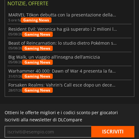
NOTIZIE, OFFERTE
MARVEL Tōkon debutta con la presentazione della roadmap per il primo anno
Gaming News
5 ore fa
Resident Evil: Veronica ha già superato i 2 milioni liste dei desideri
Gaming News
05/08/26
Beast of Reincarnation: lo studio dietro Pokémon su una nuova strada
Gaming News
05/08/26
Big Walk, un viaggio all’insegna dell’amicizia
Gaming News
05/08/26
Warhammer 40.000: Dawn of War 4 presenta la fazione dei Necron
Gaming News
31/07/26
Forsaken Realms: Vahrin's Call esce dopo un decennio di sviluppo
Gaming News
28/07/26
Ottieni le offerte migliori e i codici sconto per giocatori
Iscriviti alla newsletter di DLCompare