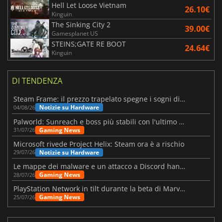
Hell Let Loose Vietnam
26.10€
Kinguin
The Sinking City 2
39.00€
Gamesplanet US
STEINS;GATE RE BOOT
24.64€
Kinguin
DI TENDENZA
Steam Frame: il prezzo trapelato spegne i sogni di un VR economico
Notizie su Hardware
04/08/26
Palworld: Sunreach e boss più stabili con l'ultimo update
Gaming News
31/07/26
Microsoft rivede Project Helix: Steam ora è a rischio
Notizie su Hardware
29/07/26
Le mappe dei malware e un attacco a Discord hanno colpito Meccha Chameleon
Gaming News
28/07/26
PlayStation Network in tilt durante la beta di Marvel Tōkon
Gaming News
25/07/26