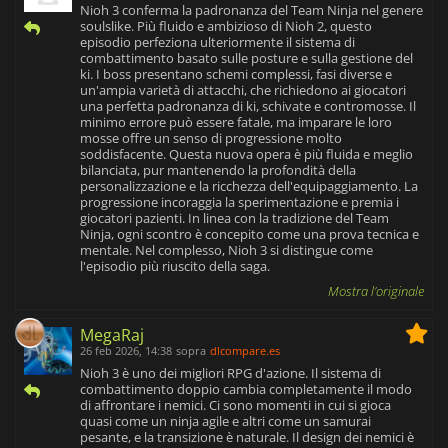
Nioh 3 conferma la padronanza del Team Ninja nel genere
soulslike. Più fluido e ambizioso di Nioh 2, questo
episodio perfeziona ulteriormente il sistema di
combattimento basato sulle posture e sulla gestione del
ki. I boss presentano schemi complessi, fasi diverse e
un'ampia varietà di attacchi, che richiedono ai giocatori
una perfetta padronanza di ki, schivate e contromosse. Il
minimo errore può essere fatale, ma imparare le loro
mosse offre un senso di progressione molto
soddisfacente. Questa nuova opera è più fluida e meglio
bilanciata, pur mantenendo la profondità della
personalizzazione e la ricchezza dell'equipaggiamento. La
progressione incoraggia la sperimentazione e premia i
giocatori pazienti. In linea con la tradizione del Team
Ninja, ogni scontro è concepito come una prova tecnica e
mentale. Nel complesso, Nioh 3 si distingue come
l'episodio più riuscito della saga.
Mostra l'originale
MegaRaj
26 feb 2026, 14:38
sopra
dlcompare.es
Nioh 3 è uno dei migliori RPG d'azione. Il sistema di
combattimento doppio cambia completamente il modo
di affrontare i nemici. Ci sono momenti in cui si gioca
quasi come un ninja agile e altri come un samurai
pesante, e la transizione è naturale. Il design dei nemici è