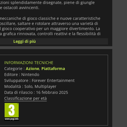
tazioni splendidamente disegnate, piene di giungle
e ostacoli avvincenti.
eccaniche di gioco classiche e nuove caratteristiche
oscillare, saltare e rotolare attraverso una varietà di
o il gioco cooperativo per un maggiore divertimento. La
rafica rinnovata, controlli reattivi e la flessibilità di
cked, rendendola perfetta sia per le sessioni in solitaria
Leggi di più
ogliete i potenziamenti e sconfiggete gli astuti boss in
 e al tempo stesso rinnovata dell'amato franchise. Che
INFORMAZIONI TECNICHE
cchia data,
Donkey Kong Country Returns HD
offre
Categorie :
Azione
,
Piattaforma
te che vi farà divertire per ore.
Editore : Nintendo
Sviluppatore : Forever Entertainment
Modalità : Solo, Multiplayer
Data di rilascio : 16 febbraio 2025
Classificazione per età
i