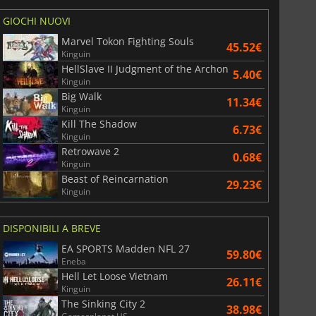
GIOCHI NUOVI
Marvel Tokon Fighting Souls
45.52€
Kinguin
HellSlave II Judgment of the Archon
5.40€
Kinguin
Big Walk
11.34€
Kinguin
Kill The Shadow
6.73€
Kinguin
Retrowave 2
0.68€
Kinguin
Beast of Reincarnation
29.23€
Kinguin
DISPONIBILI A BREVE
EA SPORTS Madden NFL 27
59.80€
Eneba
Hell Let Loose Vietnam
26.11€
Kinguin
The Sinking City 2
38.98€