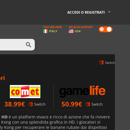
ACCEDI O REGISTRATI
YOU ARE HERE
WE ALSO SUPPORT
Dark
ITALY
USA
mode
Switch
ri
38.99
€
50.99
€
Switch
Switch
s HD
è un platform vivace e ricco di azione che fa rivivere
 Kong con una splendida grafica in HD. I giocatori si
y Kong per recuperare le banane rubate dai dispettosi