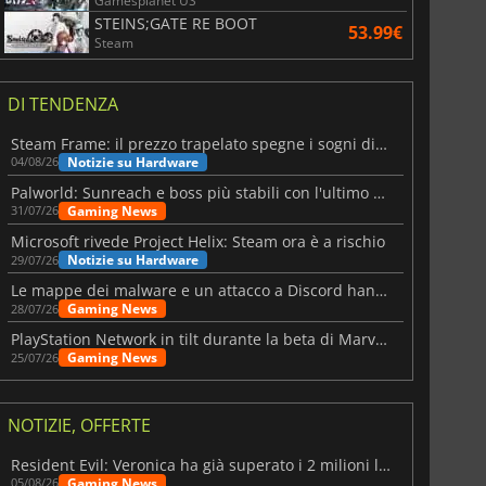
Gamesplanet US
STEINS;GATE RE BOOT
53.99€
Steam
DI TENDENZA
Steam Frame: il prezzo trapelato spegne i sogni di un VR economico
Notizie su Hardware
04/08/26
Palworld: Sunreach e boss più stabili con l'ultimo update
Gaming News
31/07/26
Microsoft rivede Project Helix: Steam ora è a rischio
Notizie su Hardware
29/07/26
Le mappe dei malware e un attacco a Discord hanno colpito Meccha Chameleon
Gaming News
28/07/26
PlayStation Network in tilt durante la beta di Marvel Tōkon
Gaming News
25/07/26
NOTIZIE, OFFERTE
Resident Evil: Veronica ha già superato i 2 milioni liste dei desideri
Gaming News
05/08/26