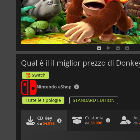
Qual è il il miglior prezzo di Don
Switch
Nintendo eShop
Tutte le tipologie
STANDARD EDITION
Custodia
Ac
CD Key
da
38.99€
da
da
54.99€