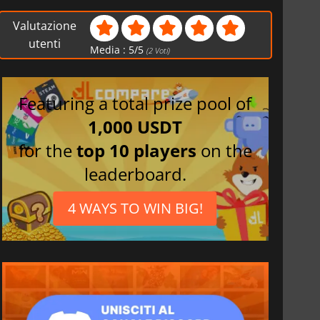
Valutazione
utenti
Media :
5
/
5
(
2
Voti)
Featuring a total prize pool of
1,000 USDT
for the
top 10 players
on the
leaderboard.
4 WAYS TO WIN BIG!