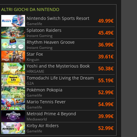
ALTRI GIOCHI DA NINTENDO
Nintendo Switch Sports Resort
49.99€
Gamelife
Splatoon Raiders
45.49€
Instant Gaming
Rhythm Heaven Groove
36.99€
Instant Gaming
Star Fox
39.61€
Kinguin
Yoshi and the Mysterious Book
50.38€
HRKGAME
Tomodachi Life Living the Dream
55.19€
G2A
Pokémon Pokopia
52.99€
Gamelife
Mario Tennis Fever
54.99€
Gamelife
Metroid Prime 4 Beyond
39.99€
Mediaworld
Kirby Air Riders
52.99€
Gamelife