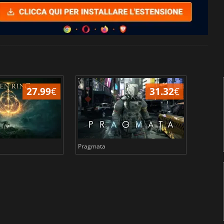
27.99
€
31.32
€
Pragmata
Total 