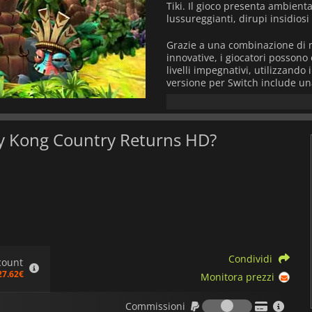
Tiki. Il gioco presenta ambien
lussureggianti, dirupi insidiosi 
Grazie a una combinazione di m
innovative, i giocatori possono 
livelli impegnativi, utilizzand
versione per Switch include una g
giocare a mano o in modalità do
che in multiplayer.
Esplorate le aree nascoste, racc
key Kong Country Returns HD?
questa rivisitazione nostalgica
siate nuovi arrivati o fan di ve
un'esperienza platform esilaran
Condividi
count
27.62€
Monitora prezzi
Commission
Commissioni