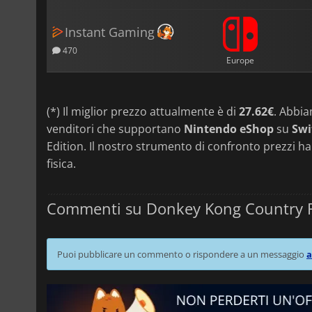
Instant Gaming
470
Europe
(*) Il miglior prezzo attualmente è di
27.62€
. Abbi
venditori che supportano
Nintendo eShop
su
Swi
Edition. Il nostro strumento di confronto prezzi ha
fisica.
Commenti su Donkey Kong Country 
Puoi pubblicare un commento o rispondere a un messaggio
a