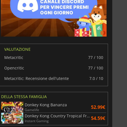
VALUTAZIONE
6.77
€
15.48
€
Metacritic
77 / 100
Opencritic
77 / 100
Metacritic: Recensione dell'utente
7.0 / 10
War WARHAMMER 3
Lies Of P
DELLA STESSA FAMIGLIA
Donkey Kong Bananza
52.99€
Gamelife
Donkey Kong Country Tropical Freeze
54.59€
Instant Gaming