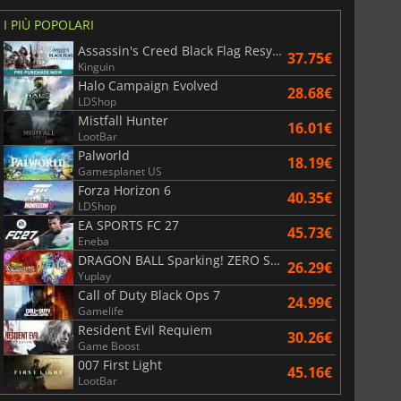
I PIÙ POPOLARI
Assassin's Creed Black Flag Resynced
37.75€
Kinguin
Halo Campaign Evolved
28.68€
LDShop
Mistfall Hunter
16.01€
LootBar
Palworld
18.19€
Gamesplanet US
Forza Horizon 6
40.35€
LDShop
EA SPORTS FC 27
45.73€
Eneba
DRAGON BALL Sparking! ZERO Super Limit Breaking NEO
26.29€
Yuplay
Call of Duty Black Ops 7
24.99€
Gamelife
Resident Evil Requiem
30.26€
Game Boost
007 First Light
45.16€
LootBar