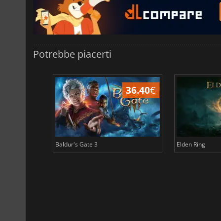
Potrebbe piacerti
45.16
€
36.40
€
Baldur's Gate 3
Elden Ring